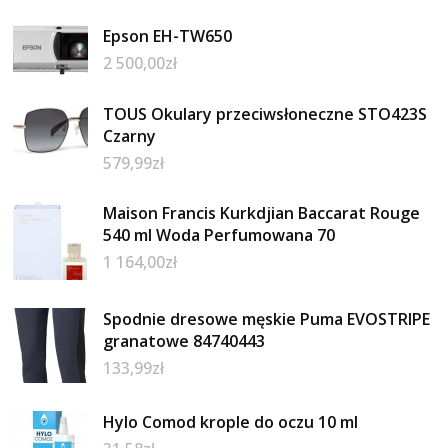
Epson EH-TW650
2 500,00
zł
TOUS Okulary przeciwsłoneczne STO423S
Czarny
579,99
zł
Maison Francis Kurkdjian Baccarat Rouge
540 ml Woda Perfumowana 70
1 164,00
zł
Spodnie dresowe męskie Puma EVOSTRIPE
granatowe 84740443
133,99
zł
Hylo Comod krople do oczu 10 ml