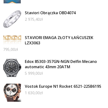
Staviori Obrączka OBD4074
2 975,40
zł
STAVIORI EMAGA ZŁOTY ŁAŃCUSZEK
LZX3063
795,00
zł
Edox 85303-357GN-NGN Delfin Mecano
automatic 43mm 20ATM
5 999,00
zł
Vostok Europe N1 Rocket 6S21-225B619S
1 630,00
zł