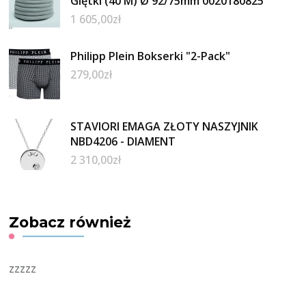
Giętki (40 M) Ø 92/75mm 0020180825
1 605,00
zł
Philipp Plein Bokserki "2-Pack"
279,00
zł
STAVIORI EMAGA ZŁOTY NASZYJNIK
NBD4206 - DIAMENT
2 310,00
zł
Zobacz również
zzzzz