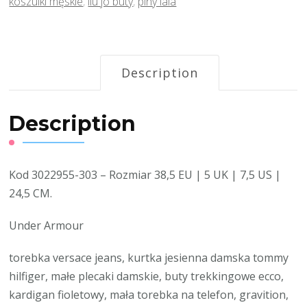
koszulki męskie
,
liu jo buty
,
plny lala
Description
Description
Kod 3022955-303 – Rozmiar 38,5 EU | 5 UK | 7,5 US |
24,5 CM.
Under Armour
torebka versace jeans, kurtka jesienna damska tommy
hilfiger, małe plecaki damskie, buty trekkingowe ecco,
kardigan fioletowy, mała torebka na telefon, gravition,