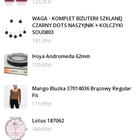
123,25
zł
WAGA - KOMPLET BIŻUTERII SZKLANEJ
CZARNY DOTS NASZYJNIK + KOLCZYKI
SOU0803
181,09
zł
Hoya Andromeda 62mm
129,00
zł
Mango Bluzka 37014036 Brązowy Regular
Fit
119,99
zł
Lotus 187062
449,00
zł