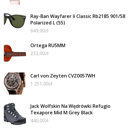
Ray-Ban Wayfarer Ii Classic Rb2185 901/58
Polarized L (55)
649,00
zł
Ortega RU5MM
232,00
zł
Carl von Zeyten CVZ0057WH
1 251,00
zł
Jack Wolfskin Na Wędrówki Refugio
Texapore Mid M Grey Black
440,00
zł