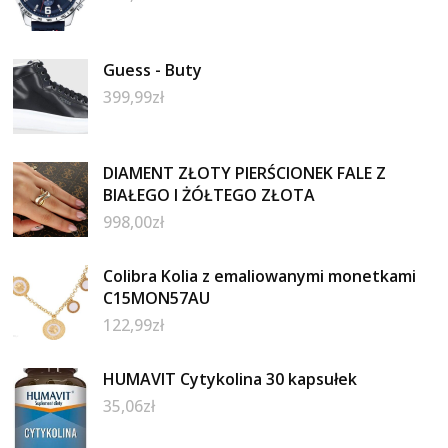
Guess - Buty
399,99
zł
DIAMENT ZŁOTY PIERŚCIONEK FALE Z
BIAŁEGO I ŻÓŁTEGO ZŁOTA
998,00
zł
Colibra Kolia z emaliowanymi monetkami
C15MON57AU
122,99
zł
HUMAVIT Cytykolina 30 kapsułek
35,06
zł