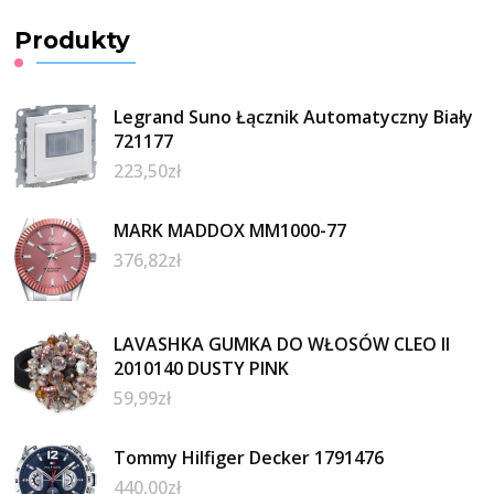
Produkty
Legrand Suno Łącznik Automatyczny Biały
721177
223,50
zł
MARK MADDOX MM1000-77
376,82
zł
LAVASHKA GUMKA DO WŁOSÓW CLEO II
2010140 DUSTY PINK
59,99
zł
Tommy Hilfiger Decker 1791476
440,00
zł