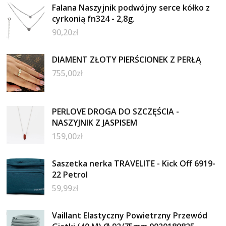
Falana Naszyjnik podwójny serce kółko z
cyrkonią fn324 - 2,8g.
90,20
zł
DIAMENT ZŁOTY PIERŚCIONEK Z PERŁĄ
755,00
zł
PERLOVE DROGA DO SZCZĘŚCIA -
NASZYJNIK Z JASPISEM
159,00
zł
Saszetka nerka TRAVELITE - Kick Off 6919-
22 Petrol
59,99
zł
Vaillant Elastyczny Powietrzny Przewód