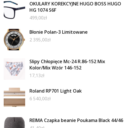
OKULARY KOREKCYJNE HUGO BOSS HUGO
HG 1074 S6F
499,00
zł
Błonie Polan-3 Limitowane
2 395,00
zł
Slipy Chłopięce Mc-24 R.86-152 Mix
Kolor/Mix Wzór 146-152
17,13
zł
Roland RP701 Light Oak
6 540,00
zł
REIMA Czapka beanie Poukama Black 44/46
41,40
zł