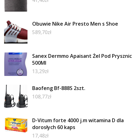
Obuwie Nike Air Presto Men s Shoe
589,70
zł
Sanex Dermmo Apaisant Żel Pod Prysznic
500Ml
13,29
zł
Baofeng Bf-888S 2szt.
108,77
zł
D-Vitum forte 4000 j.m witamina D dla
dorosłych 60 kaps
17,48
zł