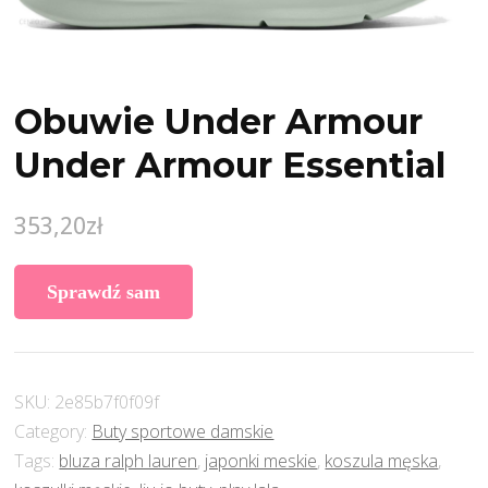
Obuwie Under Armour
Under Armour Essential
353,20
zł
Sprawdź sam
SKU:
2e85b7f0f09f
Category:
Buty sportowe damskie
Tags:
bluza ralph lauren
,
japonki meskie
,
koszula męska
,