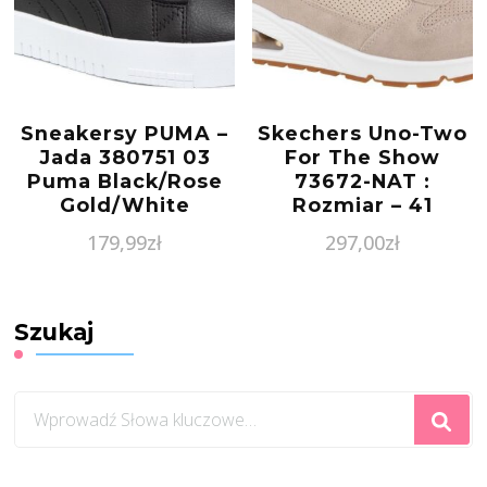
Sneakersy PUMA –
Skechers Uno-Two
Jada 380751 03
For The Show
Puma Black/Rose
73672-NAT :
Gold/White
Rozmiar – 41
179,99
zł
297,00
zł
Szukaj
Szukasz
czegoś?