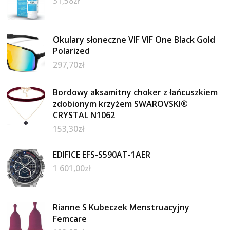
31,58
zł
Okulary słoneczne VIF VIF One Black Gold
Polarized
297,70
zł
Bordowy aksamitny choker z łańcuszkiem
zdobionym krzyżem SWAROVSKI®
CRYSTAL N1062
153,30
zł
EDIFICE EFS-S590AT-1AER
1 601,00
zł
Rianne S Kubeczek Menstruacyjny
Femcare