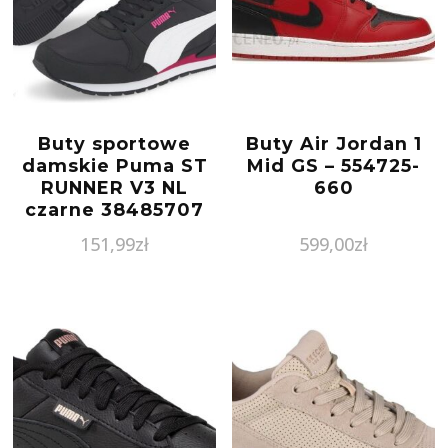
Buty sportowe
Buty Air Jordan 1
damskie Puma ST
Mid GS – 554725-
RUNNER V3 NL
660
czarne 38485707
151,99
zł
599,00
zł