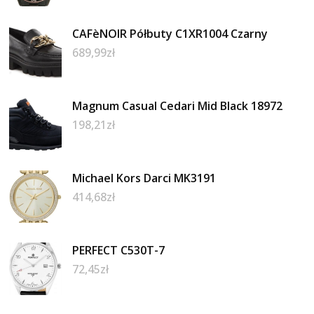
CAFèNOIR Półbuty C1XR1004 Czarny
689,99
zł
Magnum Casual Cedari Mid Black 18972
198,21
zł
Michael Kors Darci MK3191
414,68
zł
PERFECT C530T-7
72,45
zł