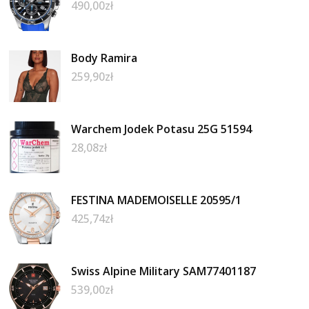
490,00
zł
Body Ramira
259,90
zł
Warchem Jodek Potasu 25G 51594
28,08
zł
FESTINA MADEMOISELLE 20595/1
425,74
zł
Swiss Alpine Military SAM77401187
539,00
zł