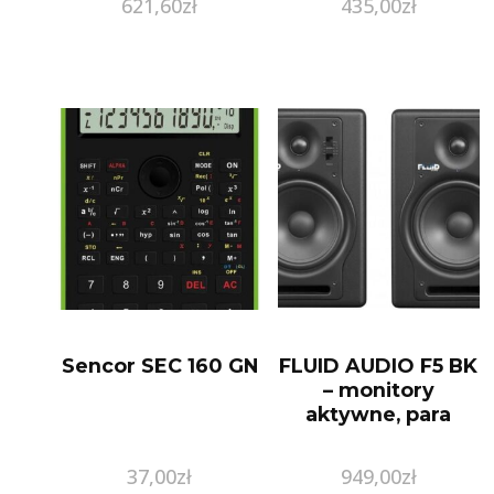
621,60
zł
435,00
zł
Sencor SEC 160 GN
FLUID AUDIO F5 BK
– monitory
aktywne, para
37,00
zł
949,00
zł