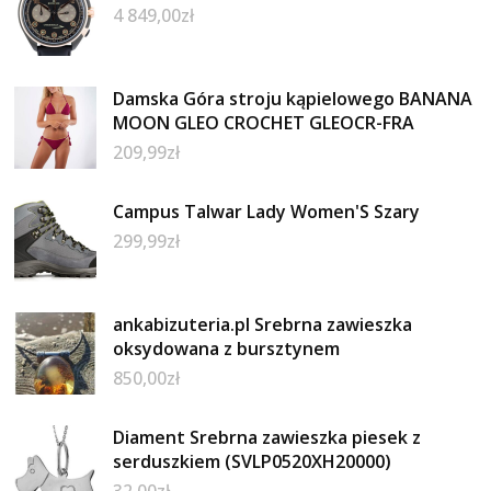
4 849,00
zł
Damska Góra stroju kąpielowego BANANA
MOON GLEO CROCHET GLEOCR-FRA
209,99
zł
Campus Talwar Lady Women'S Szary
299,99
zł
ankabizuteria.pl Srebrna zawieszka
oksydowana z bursztynem
850,00
zł
Diament Srebrna zawieszka piesek z
serduszkiem (SVLP0520XH20000)