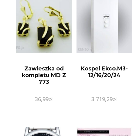
Zawieszka od
Kospel Ekco.M3-
kompletu MD Z
12/16/20/24
773
36,99
zł
3 719,29
zł