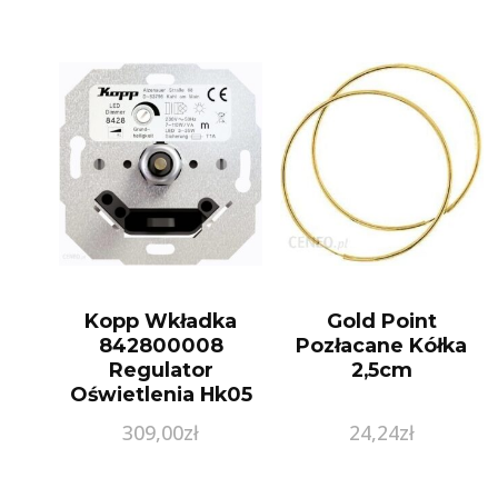
Kopp Wkładka
Gold Point
842800008
Pozłacane Kółka
Regulator
2,5cm
Oświetlenia Hk05
Hk 07 Aluminiowy
309,00
zł
24,24
zł