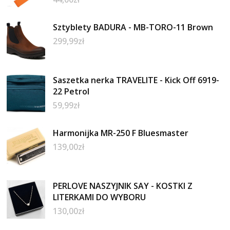
Sztyblety BADURA - MB-TORO-11 Brown
299,99
zł
Saszetka nerka TRAVELITE - Kick Off 6919-
22 Petrol
59,99
zł
Harmonijka MR-250 F Bluesmaster
139,00
zł
PERLOVE NASZYJNIK SAY - KOSTKI Z
LITERKAMI DO WYBORU
130,00
zł