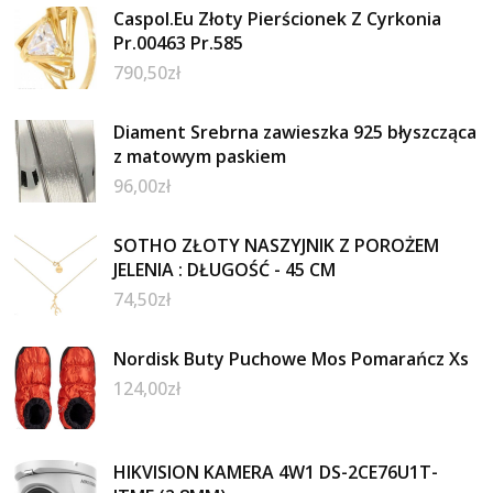
Caspol.Eu Złoty Pierścionek Z Cyrkonia
Pr.00463 Pr.585
790,50
zł
Diament Srebrna zawieszka 925 błyszcząca
z matowym paskiem
96,00
zł
SOTHO ZŁOTY NASZYJNIK Z POROŻEM
JELENIA : DŁUGOŚĆ - 45 CM
74,50
zł
Nordisk Buty Puchowe Mos Pomarańcz Xs
124,00
zł
HIKVISION KAMERA 4W1 DS-2CE76U1T-