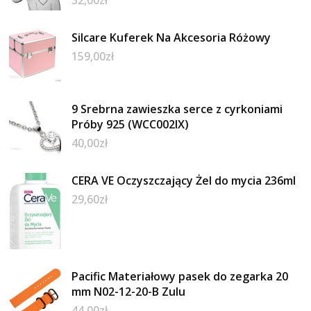
32,00
zł
Silcare Kuferek Na Akcesoria Różowy
159,00
zł
9 Srebrna zawieszka serce z cyrkoniami
Próby 925 (WCC002IX)
40,00
zł
CERA VE Oczyszczający Żel do mycia 236ml
29,60
zł
Pacific Materiałowy pasek do zegarka 20
mm N02-12-20-B Zulu
44,00
zł