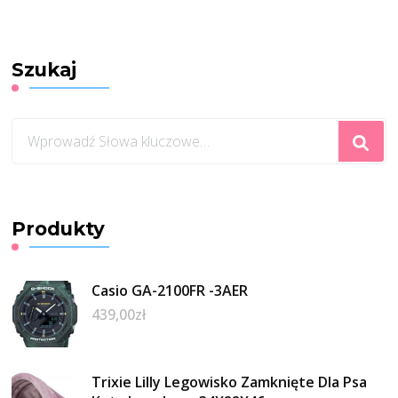
Szukaj
Szukasz
czegoś?
Produkty
Casio GA-2100FR -3AER
439,00
zł
Trixie Lilly Legowisko Zamknięte Dla Psa