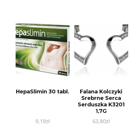
HepaSlimin 30 tabl.
Falana Kolczyki
Srebrne Serca
Serduszka K3201
1,7G
9,19
zł
63,80
zł