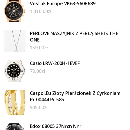
Vostok Europe VK63-560B689
1 310,00
zł
PERLOVE NASZYJNIK Z PERŁĄ SHE IS THE
ONE
159,00
zł
Casio LRW-200H-1EVEF
79,00
zł
Caspol.Eu Złoty Pierścionek Z Cyrkoniami
Pr.00444 Pr.585
935,00
zł
Edox 08005 37Nrcn Nnr