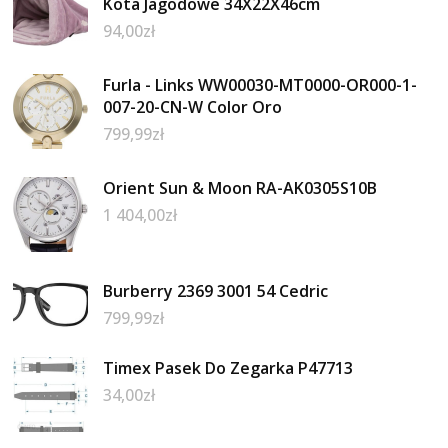
Kota Jagodowe 34X22X46cm
94,00
zł
Furla - Links WW00030-MT0000-OR000-1-
007-20-CN-W Color Oro
799,99
zł
Orient Sun & Moon RA-AK0305S10B
1 404,00
zł
Burberry 2369 3001 54 Cedric
799,99
zł
Timex Pasek Do Zegarka P47713
34,00
zł