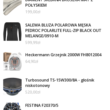
POŁYSKIEM
199,00
zł
SALEWA BLUZA POLAROWA MĘSKA
PEDROC POLARLITE FULL-ZIP BLACK OUT
MELANGE/0910-M
599,99
zł
Heckermann Grzejnik 2000W FH8012004
64,90
zł
Turbosound TS-15W300/8A - głośnik
niskotonowy
520,00
zł
FESTINA F20370/5