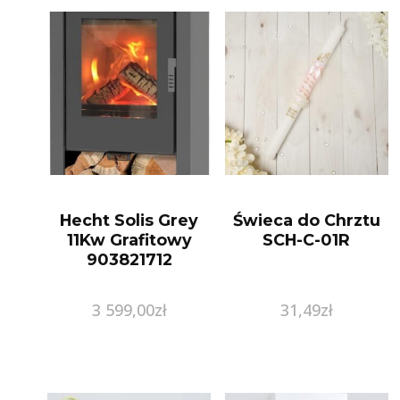
Hecht Solis Grey
Świeca do Chrztu
11Kw Grafitowy
SCH-C-01R
903821712
3 599,00
zł
31,49
zł