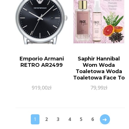
Emporio Armani
Saphir Hannibal
RETRO AR2499
Wom Woda
Toaletowa Woda
Toaletowa Face To
Face, Zestaw 100
919,00
zł
79,99
zł
Ml + Mgiełka Do
Włosów 75 Ml
→
1
2
3
4
5
6