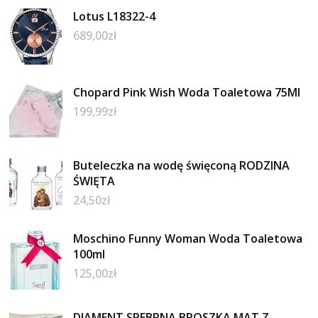
Lotus L18322-4
689,00
zł
Chopard Pink Wish Woda Toaletowa 75Ml
199,99
zł
Buteleczka na wodę święconą RODZINA
ŚWIĘTA
24,50
zł
Moschino Funny Woman Woda Toaletowa
100ml
125,00
zł
DIAMENT SREBRNA BROSZKA MAT Z