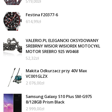
519,00
zł
Festina F20377-6
614,99
zł
VALERIO.PL ELEGANCKI OKSYDOWANY
SREBRNY WISIOR WISIOREK MOTOCYKL
MOTOR SREBRO 925 W0468
52,32
zł
Makita Odkurzacz przy 40V Max
VC001GLZX
2 076,00
zł
Samsung Galaxy S10 Plus SM-G975
8/128GB Prism Black
2 999,00
zł