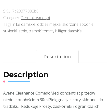
SKU:
7c29377082b8
Category:
Dermokosmetyki
Tags:
nike damskie
,
odzież męska
,
skórzane spodnie
,
sukienki letnie
,
trampki tommy hilfiger damskie
Description
Description
Avene Cleanance ComedoMed koncentrat przeciw
niedoskonałościom 30mlPielęgnacja skóry skłonnej do
trądziku. Redukuje krosty, zaskórniki i ogranicza ich