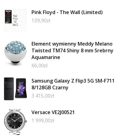
Pink Floyd - The Wall (Limited)
139,90
zł
Element wymienny Meddy Melano
Twisted TM74 Shiny 8 mm Srebrny
Aquamarine
66,00
zł
Samsung Galaxy Z Flip3 5G SM-F711
8/128GB Czarny
3 415,00
zł
Versace VE2J00521
1 999,00
zł