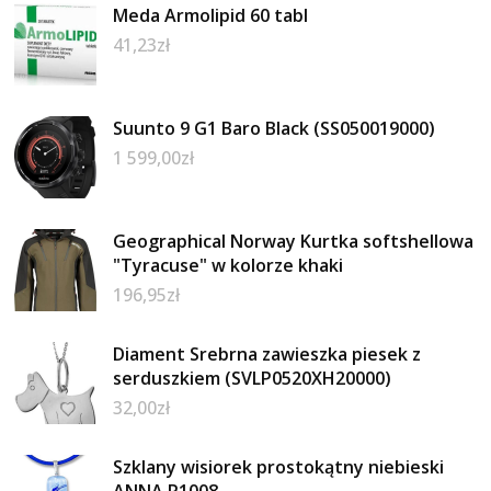
Meda Armolipid 60 tabl
41,23
zł
Suunto 9 G1 Baro Black (SS050019000)
1 599,00
zł
Geographical Norway Kurtka softshellowa
"Tyracuse" w kolorze khaki
196,95
zł
Diament Srebrna zawieszka piesek z
serduszkiem (SVLP0520XH20000)
32,00
zł
Szklany wisiorek prostokątny niebieski
ANNA P1008