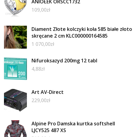
ANIOŁEK ORSCC1732
109,00
zł
Diament Złote kolczyki koła 585 białe złoto
skręcane 2 cm KLC000000164585
1 070,00
zł
Nifuroksazyd 200mg 12 tabl
4,88
zł
Art AV-Direct
229,00
zł
Alpine Pro Damska kurtka softshell
LJCY525 487 XS