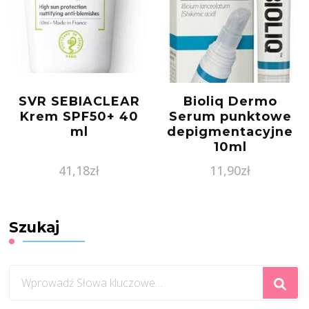
SVR SEBIACLEAR
Bioliq Dermo
Krem SPF50+ 40
Serum punktowe
ml
depigmentacyjne
10ml
41,18
zł
11,90
zł
Szukaj
Szukasz
czegoś?