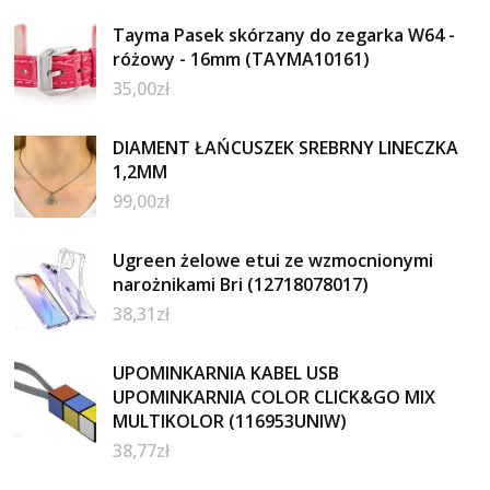
Tayma Pasek skórzany do zegarka W64 -
różowy - 16mm (TAYMA10161)
35,00
zł
DIAMENT ŁAŃCUSZEK SREBRNY LINECZKA
1,2MM
99,00
zł
Ugreen żelowe etui ze wzmocnionymi
narożnikami Bri (12718078017)
38,31
zł
UPOMINKARNIA KABEL USB
UPOMINKARNIA COLOR CLICK&GO MIX
MULTIKOLOR (116953UNIW)
38,77
zł