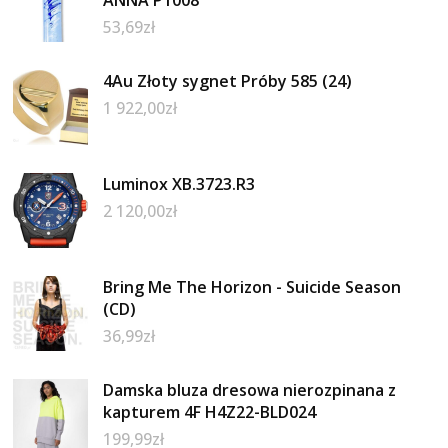
53,69
zł
4Au Złoty sygnet Próby 585 (24)
1 922,00
zł
Luminox XB.3723.R3
2 120,00
zł
Bring Me The Horizon - Suicide Season
(CD)
36,99
zł
Damska bluza dresowa nierozpinana z
kapturem 4F H4Z22-BLD024
199,99
zł