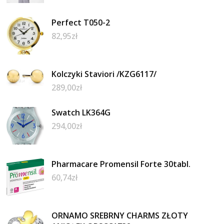
Perfect T050-2
82,95
zł
Kolczyki Staviori /KZG6117/
289,00
zł
Swatch LK364G
294,00
zł
Pharmacare Promensil Forte 30tabl.
60,74
zł
ORNAMO SREBRNY CHARMS ZŁOTY