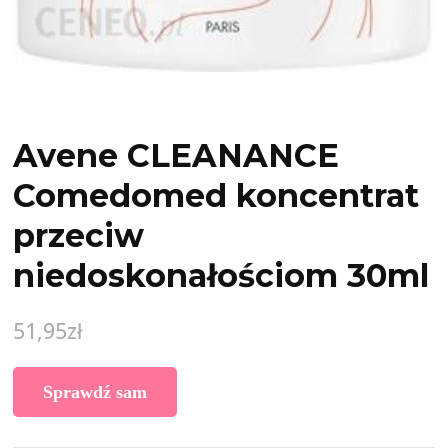
Avene CLEANANCE
Comedomed koncentrat
przeciw
niedoskonałościom 30ml
51,95
zł
Sprawdź sam