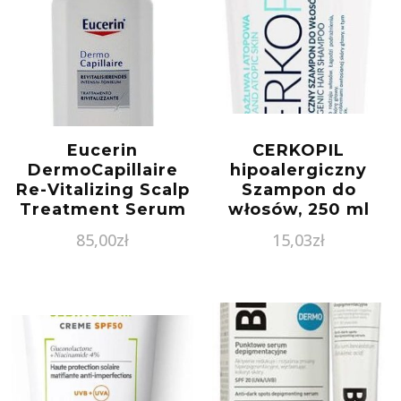
Eucerin
CERKOPIL
DermoCapillaire
hipoalergiczny
Re-Vitalizing Scalp
Szampon do
Treatment Serum
włosów, 250 ml
do włosów 100ml
85,00
zł
15,03
zł