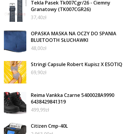
Tekla Pasek Tk007Cgr/26 - Ciemny
Granatowy (TK007CGR26)
37,40
zł
OPASKA MASKA NA OCZY DO SPANIA
BLUETOOTH SŁUCHAWKI
48,00
zł
Stringi Capsule Robert Kupisz X ESOTIQ
69,90
zł
Reima Vankka Czarne 5400028A9990
6438429841319
499,99
zł
Citizen Cmp-40L
2 963,00
zł