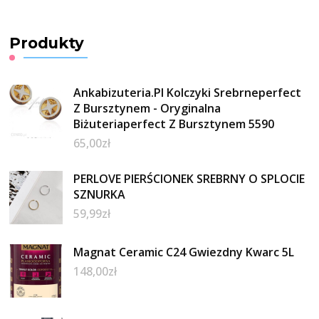
Produkty
Ankabizuteria.Pl Kolczyki Srebrneperfect
Z Bursztynem - Oryginalna
Biżuteriaperfect Z Bursztynem 5590
65,00
zł
PERLOVE PIERŚCIONEK SREBRNY O SPLOCIE
SZNURKA
59,99
zł
Magnat Ceramic C24 Gwiezdny Kwarc 5L
148,00
zł