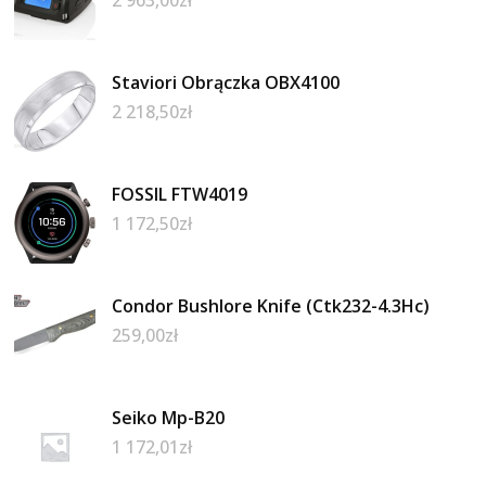
Staviori Obrączka OBX4100
2 218,50
zł
FOSSIL FTW4019
1 172,50
zł
Condor Bushlore Knife (Ctk232-4.3Hc)
259,00
zł
Seiko Mp-B20
1 172,01
zł