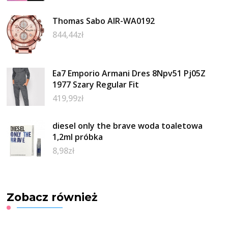
Thomas Sabo AIR-WA0192
844,44
zł
Ea7 Emporio Armani Dres 8Npv51 Pj05Z
1977 Szary Regular Fit
419,99
zł
diesel only the brave woda toaletowa
1,2ml próbka
8,98
zł
Zobacz również