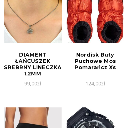
DIAMENT
Nordisk Buty
ŁAŃCUSZEK
Puchowe Mos
SREBRNY LINECZKA
Pomarańcz Xs
1,2MM
99,00
zł
124,00
zł