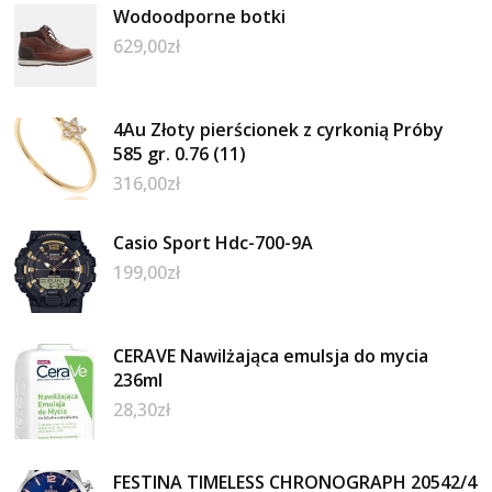
Wodoodporne botki
629,00
zł
4Au Złoty pierścionek z cyrkonią Próby
585 gr. 0.76 (11)
316,00
zł
Casio Sport Hdc-700-9A
199,00
zł
CERAVE Nawilżająca emulsja do mycia
236ml
28,30
zł
FESTINA TIMELESS CHRONOGRAPH 20542/4