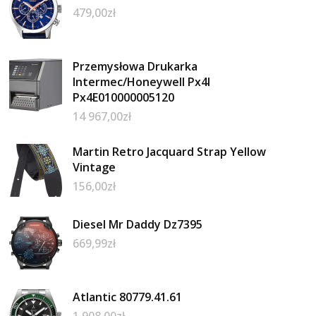
479,00
zł
Przemysłowa Drukarka
Intermec/Honeywell Px4I
Px4E010000005120
14 967,00
zł
Martin Retro Jacquard Strap Yellow
Vintage
156,00
zł
Diesel Mr Daddy Dz7395
669,99
zł
Atlantic 80779.41.61