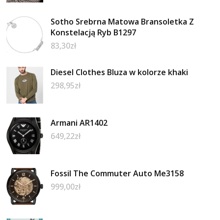
Sotho Srebrna Matowa Bransoletka Z
Konstelacją Ryb B1297
83,30
zł
Diesel Clothes Bluza w kolorze khaki
298,95
zł
Armani AR1402
649,22
zł
Fossil The Commuter Auto Me3158
999,00
zł