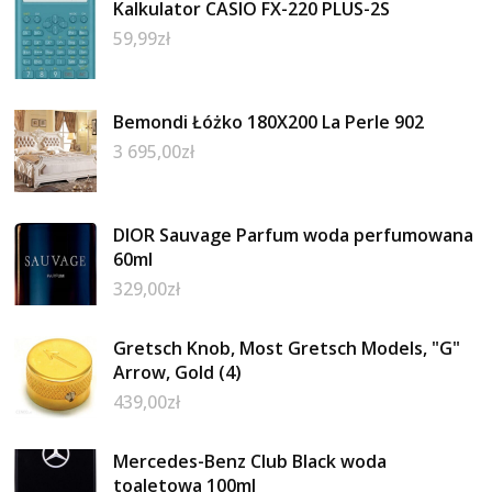
Kalkulator CASIO FX-220 PLUS-2S
59,99
zł
Bemondi Łóżko 180X200 La Perle 902
3 695,00
zł
DIOR Sauvage Parfum woda perfumowana
60ml
329,00
zł
Gretsch Knob, Most Gretsch Models, "G"
Arrow, Gold (4)
439,00
zł
Mercedes-Benz Club Black woda
toaletowa 100ml