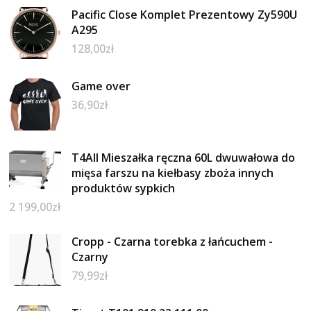
Pacific Close Komplet Prezentowy Zy590U
A295
128,00
zł
Game over
36,90
zł
T4All Mieszałka ręczna 60L dwuwałowa do
mięsa farszu na kiełbasy zboża innych
produktów sypkich
2 199,00
zł
Cropp - Czarna torebka z łańcuchem -
Czarny
79,99
zł