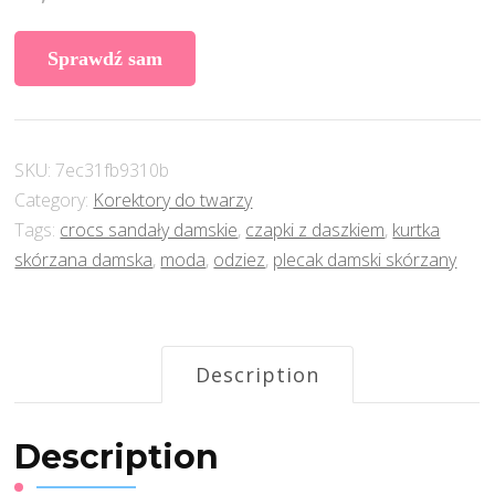
Sprawdź sam
SKU:
7ec31fb9310b
Category:
Korektory do twarzy
Tags:
crocs sandały damskie
,
czapki z daszkiem
,
kurtka
skórzana damska
,
moda
,
odziez
,
plecak damski skórzany
Description
Description