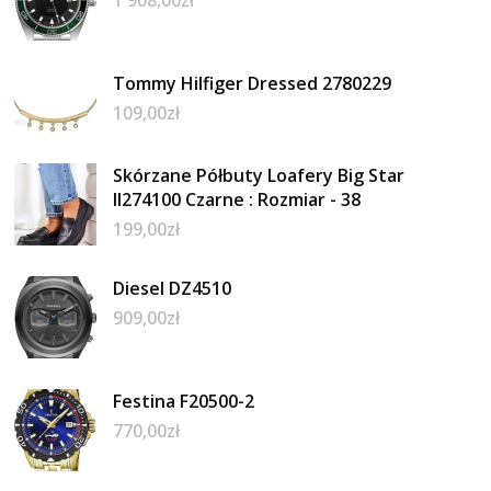
1 908,00
zł
Tommy Hilfiger Dressed 2780229
109,00
zł
Skórzane Półbuty Loafery Big Star
II274100 Czarne : Rozmiar - 38
199,00
zł
Diesel DZ4510
909,00
zł
Festina F20500-2
770,00
zł