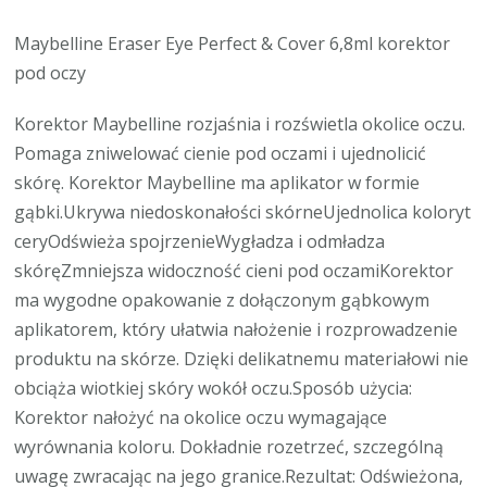
Maybelline Eraser Eye Perfect & Cover 6,8ml korektor
pod oczy
Korektor Maybelline rozjaśnia i rozświetla okolice oczu.
Pomaga zniwelować cienie pod oczami i ujednolicić
skórę. Korektor Maybelline ma aplikator w formie
gąbki.Ukrywa niedoskonałości skórneUjednolica koloryt
ceryOdświeża spojrzenieWygładza i odmładza
skóręZmniejsza widoczność cieni pod oczamiKorektor
ma wygodne opakowanie z dołączonym gąbkowym
aplikatorem, który ułatwia nałożenie i rozprowadzenie
produktu na skórze. Dzięki delikatnemu materiałowi nie
obciąża wiotkiej skóry wokół oczu.Sposób użycia:
Korektor nałożyć na okolice oczu wymagające
wyrównania koloru. Dokładnie rozetrzeć, szczególną
uwagę zwracając na jego granice.Rezultat: Odświeżona,