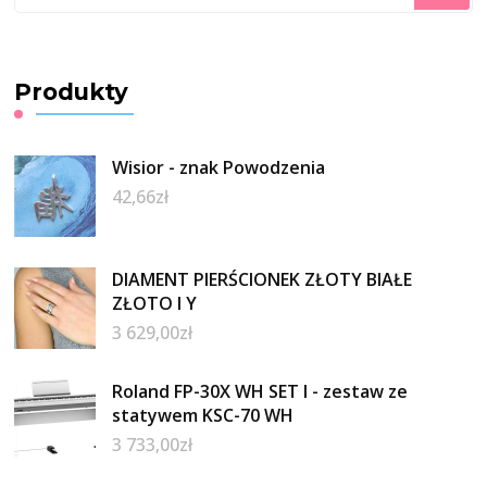
Produkty
Wisior - znak Powodzenia
42,66
zł
DIAMENT PIERŚCIONEK ZŁOTY BIAŁE
ZŁOTO I Y
3 629,00
zł
Roland FP-30X WH SET I - zestaw ze
statywem KSC-70 WH
3 733,00
zł