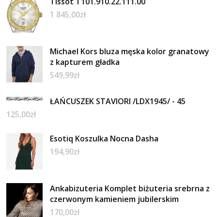
Tissot T101.910.22.111.00
1 845,00
zł
Michael Kors bluza męska kolor granatowy
z kapturem gładka
549,99
zł
ŁAŃCUSZEK STAVIORI /LDX1945/ - 45
125,00
zł
Esotiq Koszulka Nocna Dasha
194,90
zł
Ankabizuteria Komplet biżuteria srebrna z
czerwonym kamieniem jubilerskim
170,00
zł