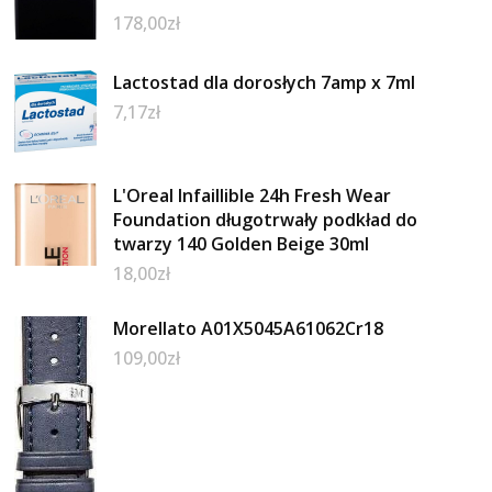
178,00
zł
Lactostad dla dorosłych 7amp x 7ml
7,17
zł
L'Oreal Infaillible 24h Fresh Wear
Foundation długotrwały podkład do
twarzy 140 Golden Beige 30ml
18,00
zł
Morellato A01X5045A61062Cr18
109,00
zł