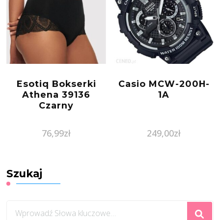
Esotiq Bokserki
Casio MCW-200H-
Athena 39136
1A
Czarny
76,99
zł
249,00
zł
Szukaj
Szukasz
czegoś?