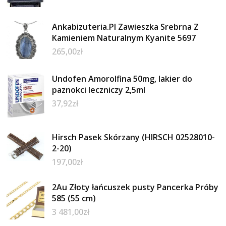
Ankabizuteria.Pl Zawieszka Srebrna Z
Kamieniem Naturalnym Kyanite 5697
265,00
zł
Undofen Amorolfina 50mg, lakier do
paznokci leczniczy 2,5ml
37,92
zł
Hirsch Pasek Skórzany (HIRSCH 02528010-
2-20)
197,00
zł
2Au Złoty łańcuszek pusty Pancerka Próby
585 (55 cm)
3 481,00
zł