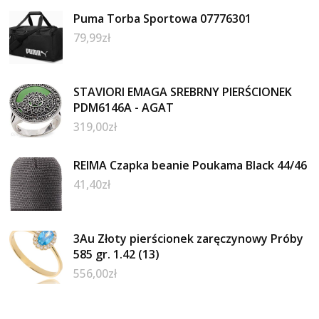
Puma Torba Sportowa 07776301
79,99
zł
STAVIORI EMAGA SREBRNY PIERŚCIONEK
PDM6146A - AGAT
319,00
zł
REIMA Czapka beanie Poukama Black 44/46
41,40
zł
3Au Złoty pierścionek zaręczynowy Próby
585 gr. 1.42 (13)
556,00
zł