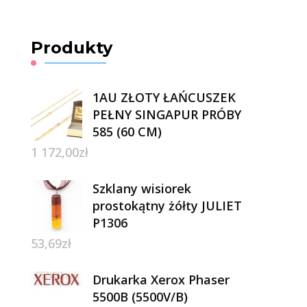
Produkty
1AU ZŁOTY ŁAŃCUSZEK
PEŁNY SINGAPUR PRÓBY
585 (60 CM)
1 172,00
zł
Szklany wisiorek
prostokątny żółty JULIET
P1306
53,69
zł
Drukarka Xerox Phaser
5500B (5500V/B)