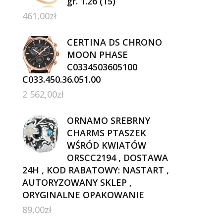
gr. 1.26 (15)
461,00
zł
CERTINA DS CHRONO
MOON PHASE
C0334503605100
C033.450.36.051.00
2 562,00
zł
ORNAMO SREBRNY
CHARMS PTASZEK
WŚRÓD KWIATÓW
ORSCC2194 , DOSTAWA
24H , KOD RABATOWY: NASTART ,
AUTORYZOWANY SKLEP ,
ORYGINALNE OPAKOWANIE
89,00
zł