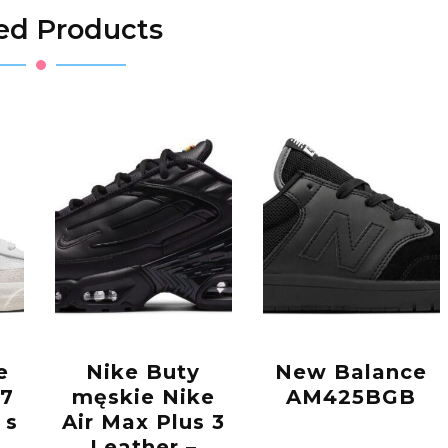
ed Products
e
Nike Buty
New Balance
77
męskie Nike
AM425BGB
 s
Air Max Plus 3
Leather –