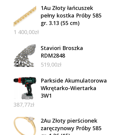
1Au Złoty łańcuszek
pełny kostka Próby 585
gr. 3.13 (55 cm)
1 400,00
zł
Staviori Broszka
RDM2848
519,00
zł
Parkside Akumulatorowa
Wkrętarko-Wiertarka
3W1
387,77
zł
2Au Złoty pierścionek
zaręczynowy Próby 585