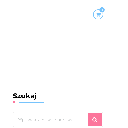
0
Szukaj
Szukasz
czegoś?