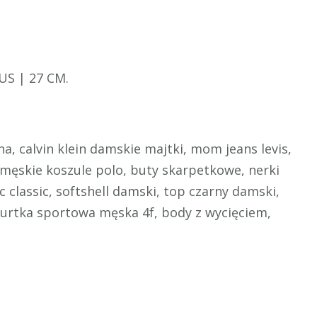
US | 27 CM.
, calvin klein damskie majtki, mom jeans levis,
męskie koszule polo, buty skarpetkowe, nerki
 classic, softshell damski, top czarny damski,
kurtka sportowa męska 4f, body z wycięciem,