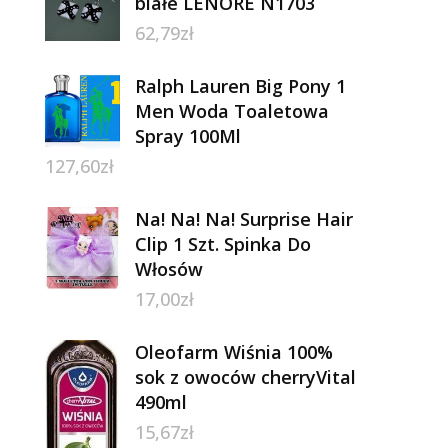
białe LENORE N1703
62,79
zł
Ralph Lauren Big Pony 1
Men Woda Toaletowa
Spray 100Ml
127,60
zł
Na! Na! Na! Surprise Hair
Clip 1 Szt. Spinka Do
Włosów
17,00
zł
Oleofarm Wiśnia 100%
sok z owoców cherryVital
490ml
15,67
zł