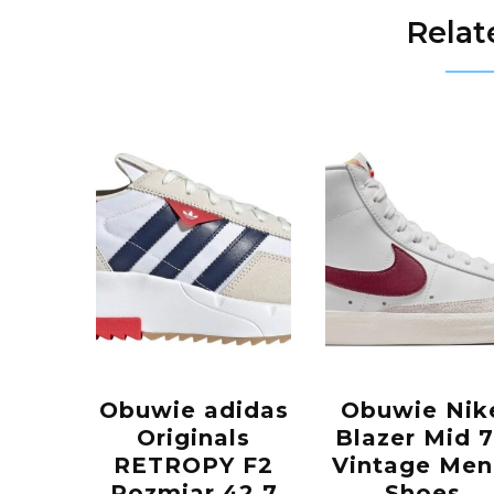
Relat
Obuwie adidas
Obuwie Nik
Originals
Blazer Mid 
RETROPY F2
Vintage Men
Rozmiar 42,7
Shoes