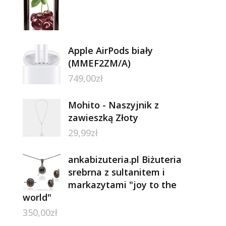
Apple AirPods biały
(MMEF2ZM/A)
749,00
zł
Mohito - Naszyjnik z
zawieszką Złoty
29,99
zł
ankabizuteria.pl Biżuteria
srebrna z sultanitem i
markazytami "joy to the
world"
350,00
zł