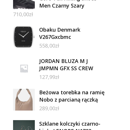
Men Czarny Szary
710,00
zł
Obaku Denmark
V267Gxcbmc
558,00
zł
JORDAN BLUZA M J
JMPMN GFX SS CREW
127,99
zł
Beżowa torebka na ramię
Nobo z parcianą rączką
289,00
zł
Szklane kolczyki czarno-