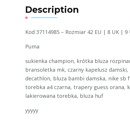
Description
Kod 37114985 – Rozmiar 42 EU | 8 UK | 9 
Puma
sukienka champion, krótka bluza rozpinana
bransoletka mk, czarny kapelusz damski, 
decathlon, bluza bambi damska, nike sb fc
torebka a4 czarna, trapery guess orana, 
lakierowana torebka, bluza huf
yyyyy