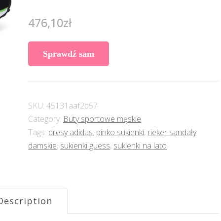
476,10
zł
Sprawdź sam
SKU:
45131aaf2b57
Category:
Buty sportowe męskie
Tags:
dresy adidas
,
pinko sukienki
,
rieker sandały
damskie
,
sukienki guess
,
sukienki na lato
Description