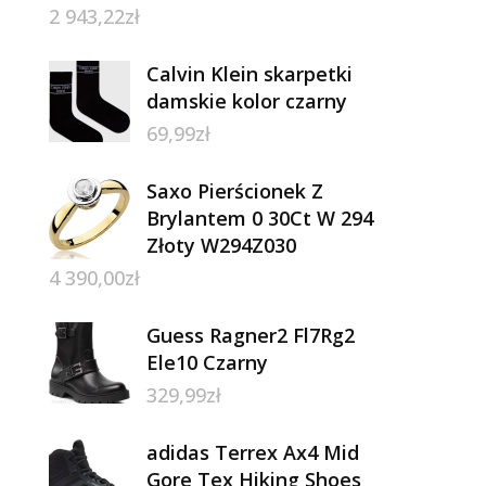
2 943,22
zł
Calvin Klein skarpetki
damskie kolor czarny
69,99
zł
Saxo Pierścionek Z
Brylantem 0 30Ct W 294
Złoty W294Z030
4 390,00
zł
Guess Ragner2 Fl7Rg2
Ele10 Czarny
329,99
zł
adidas Terrex Ax4 Mid
Gore Tex Hiking Shoes