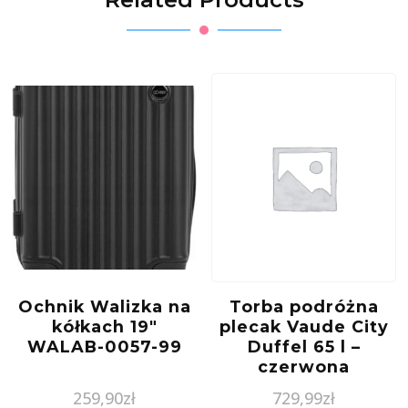
Ochnik Walizka na
Torba podróżna
kółkach 19″
plecak Vaude City
WALAB-0057-99
Duffel 65 l –
czerwona
259,90
zł
729,99
zł