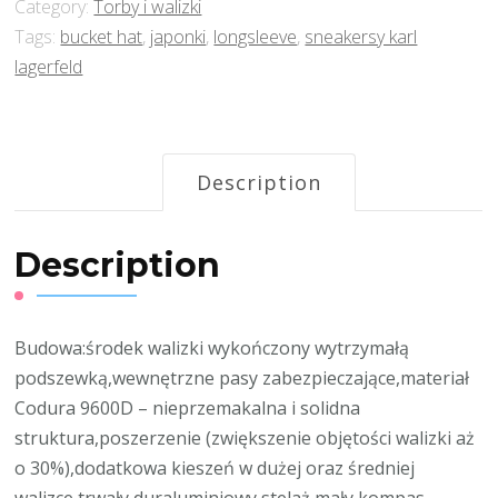
Category:
Torby i walizki
Tags:
bucket hat
,
japonki
,
longsleeve
,
sneakersy karl
lagerfeld
Description
Description
Budowa:środek walizki wykończony wytrzymałą
podszewką,wewnętrzne pasy zabezpieczające,materiał
Codura 9600D – nieprzemakalna i solidna
struktura,poszerzenie (zwiększenie objętości walizki aż
o 30%),dodatkowa kieszeń w dużej oraz średniej
walizce,trwały duraluminiowy stelaż,mały kompas