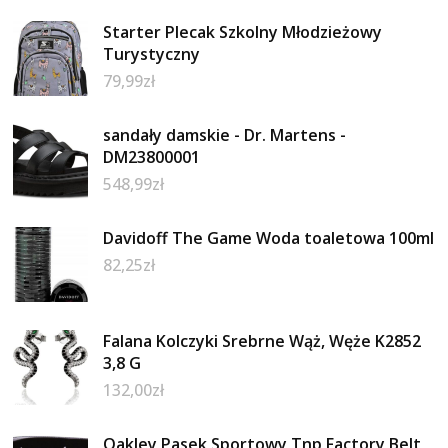
Starter Plecak Szkolny Młodzieżowy
Turystyczny
79,99
zł
sandały damskie - Dr. Martens -
DM23800001
548,99
zł
Davidoff The Game Woda toaletowa 100ml
82,25
zł
Falana Kolczyki Srebrne Wąż, Węże K2852
3,8 G
132,00
zł
Oakley Pasek Sportowy Tnp Factory Belt