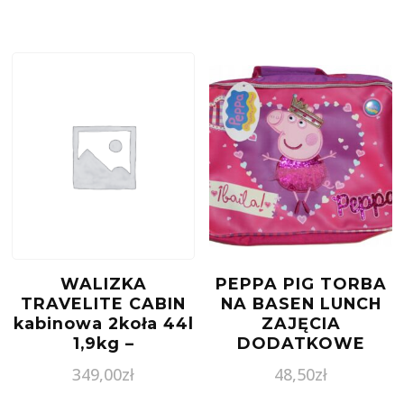
WALIZKA
PEPPA PIG TORBA
TRAVELITE CABIN
NA BASEN LUNCH
kabinowa 2koła 44l
ZAJĘCIA
1,9kg –
DODATKOWE
antracytowy
18960
349,00
zł
48,50
zł