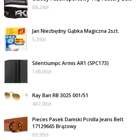
68,24
zł
Jan Niezbędny Gąbka Magiczna 2szt.
5,39
zł
Silentiumpc Armis AR1 (SPC173)
149,00
zł
Ray Ban RB 3025 001/51
467,00
zł
Pieces Pasek Damski Pcnilla Jeans Belt
17129665 Brązowy
69,99
zł