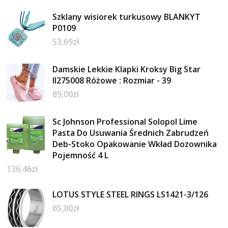
Szklany wisiorek turkusowy BLANKYT
P0109
53,69
zł
Damskie Lekkie Klapki Kroksy Big Star
II275008 Różowe : Rozmiar - 39
89,00
zł
Sc Johnson Professional Solopol Lime
Pasta Do Usuwania Średnich Zabrudzeń
Deb-Stoko Opakowanie Wkład Dozownika
Pojemność 4 L
136,46
zł
LOTUS STYLE STEEL RINGS LS1421-3/126
65,00
zł