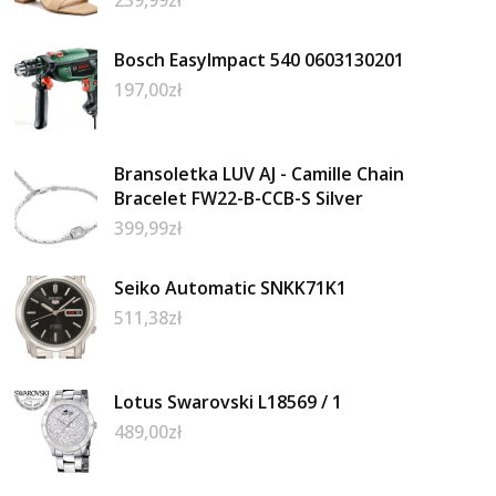
Bosch EasyImpact 540 0603130201
197,00
zł
Bransoletka LUV AJ - Camille Chain
Bracelet FW22-B-CCB-S Silver
399,99
zł
Seiko Automatic SNKK71K1
511,38
zł
Lotus Swarovski L18569 / 1
489,00
zł