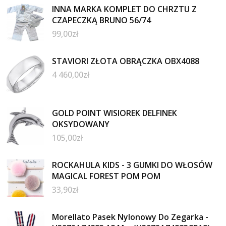
INNA MARKA KOMPLET DO CHRZTU Z
CZAPECZKĄ BRUNO 56/74
99,00
zł
STAVIORI ZŁOTA OBRĄCZKA OBX4088
4 460,00
zł
GOLD POINT WISIOREK DELFINEK
OKSYDOWANY
105,00
zł
ROCKAHULA KIDS - 3 GUMKI DO WŁOSÓW
MAGICAL FOREST POM POM
33,90
zł
Morellato Pasek Nylonowy Do Zegarka -