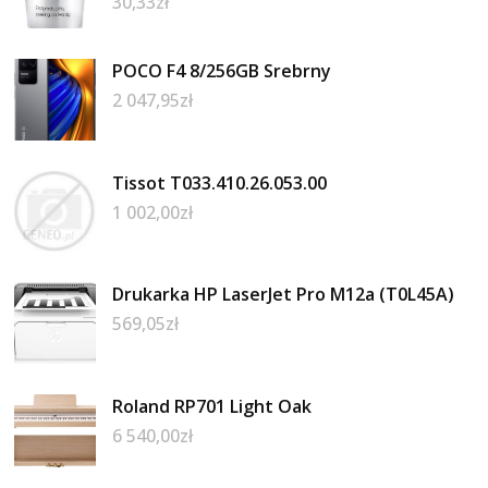
30,33
zł
POCO F4 8/256GB Srebrny
2 047,95
zł
Tissot T033.410.26.053.00
1 002,00
zł
Drukarka HP LaserJet Pro M12a (T0L45A)
569,05
zł
Roland RP701 Light Oak
6 540,00
zł