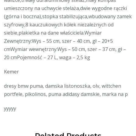
umieszczony na uchwycie stelaża,dwie wygodne rączki
(górna i boczna),stopka stabilizująca,wbudowany zamek
szyfrowy,8 kauczukowych kółek niezależnych od
siebie,plakietka na dane właściciela.Wymiar
Zewnętrzny:Wys – 55 cm, szer – 40 cm, gł – 20+5
cmWymiar wewnętrzny:Wys – 50 cm, szer – 37 cm, gł –
20 cmPojemność – 27 L, waga – 2,5 kg
Kemer
dresy bmw puma, damska listonoszka, olv, wittchen
portfele, pikolinos, puma adidasy damskie, marka na p
yyyyy
Related Products