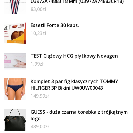
U3972A74883 18 Mm (U3972A74883CR18)
83,00
zł
Essetil Forte 30 kaps.
10,23
zł
TEST Ciążowy HCG płytkowy Novagen
1,99
zł
Komplet 3 par fig klasycznych TOMMY
HILFIGER 3P Bikini UW0UW00043
149,99
zł
GUESS - duża czarna torebka z trójkątnym
logo
489,00
zł