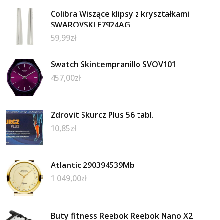
Colibra Wiszące klipsy z kryształkami
SWAROVSKI E7924AG
59,99
zł
Swatch Skintempranillo SVOV101
457,00
zł
Zdrovit Skurcz Plus 56 tabl.
10,85
zł
Atlantic 290394539Mb
1 049,00
zł
Buty fitness Reebok Reebok Nano X2