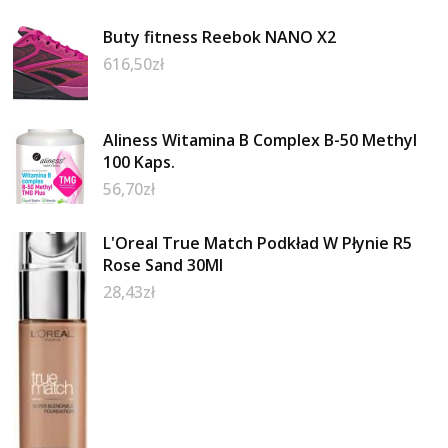
Buty fitness Reebok NANO X2
616,50
zł
Aliness Witamina B Complex B-50 Methyl
100 Kaps.
56,70
zł
L'Oreal True Match Podkład W Płynie R5
Rose Sand 30Ml
28,43
zł