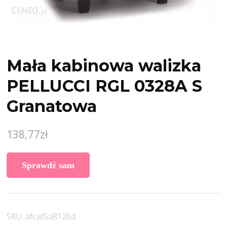
Mała kabinowa walizka
PELLUCCI RGL 0328A S
Granatowa
138,77
zł
Sprawdź sam
SKU:
afcaf5a8126d