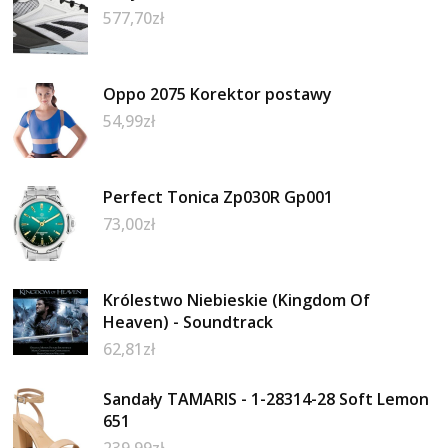
577,70
zł
Oppo 2075 Korektor postawy
54,99
zł
Perfect Tonica Zp030R Gp001
73,00
zł
Królestwo Niebieskie (Kingdom Of
Heaven) - Soundtrack
62,81
zł
Sandały TAMARIS - 1-28314-28 Soft Lemon
651
239,99
zł