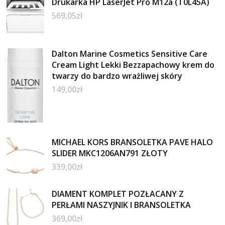
Drukarka HP LaserJet Pro M12a (T0L45A)
569,05
zł
Dalton Marine Cosmetics Sensitive Care
Cream Light Lekki Bezzapachowy krem do
twarzy do bardzo wrażliwej skóry
149,00
zł
MICHAEL KORS BRANSOLETKA PAVE HALO
SLIDER MKC1206AN791 ZŁOTY
339,00
zł
DIAMENT KOMPLET POZŁACANY Z
PERŁAMI NASZYJNIK I BRANSOLETKA
369,00
zł