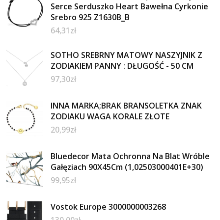
Serce Serduszko Heart Bawełna Cyrkonie
Srebro 925 Z1630B_B
64,31
zł
SOTHO SREBRNY MATOWY NASZYJNIK Z
ZODIAKIEM PANNY : DŁUGOŚĆ - 50 CM
97,30
zł
INNA MARKA;BRAK BRANSOLETKA ZNAK
ZODIAKU WAGA KORALE ZŁOTE
20,99
zł
Bluedecor Mata Ochronna Na Blat Wróble
Gałęziach 90X45Cm (1,02503000401E+30)
99,95
zł
Vostok Europe 3000000003268