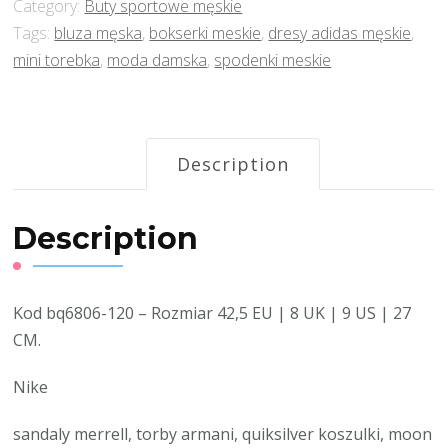
Category:
Buty sportowe męskie
Tags:
bluza męska
,
bokserki meskie
,
dresy adidas męskie
,
mini torebka
,
moda damska
,
spodenki meskie
Description
Description
Kod bq6806-120 – Rozmiar 42,5 EU | 8 UK | 9 US | 27
CM.
Nike
sandaly merrell, torby armani, quiksilver koszulki, moon