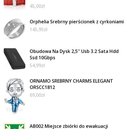
45,00
zł
Orphelia Srebrny pierścionek z cyrkoniami
145,95
zł
Obudowa Na Dysk 2,5'' Usb 3.2 Sata Hdd
Ssd 10Gbps
54,99
zł
ORNAMO SREBRNY CHARMS ELEGANT
ORSCC1812
69,00
zł
AB002 Miejsce zbiórki do ewakuacji