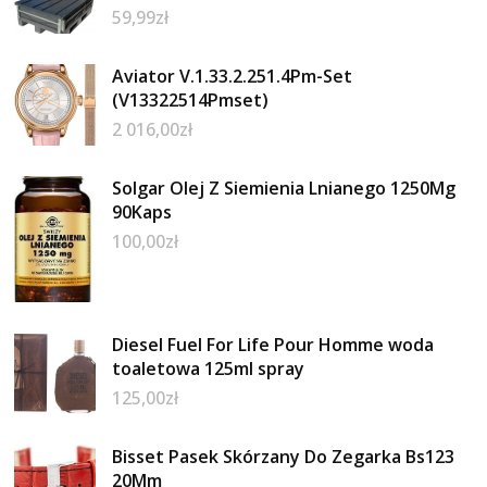
59,99
zł
Aviator V.1.33.2.251.4Pm-Set
(V13322514Pmset)
2 016,00
zł
Solgar Olej Z Siemienia Lnianego 1250Mg
90Kaps
100,00
zł
Diesel Fuel For Life Pour Homme woda
toaletowa 125ml spray
125,00
zł
Bisset Pasek Skórzany Do Zegarka Bs123
20Mm