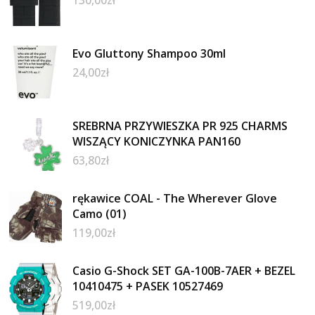
130,00
zł
Evo Gluttony Shampoo 30ml
24,00
zł
SREBRNA PRZYWIESZKA PR 925 CHARMS
WISZĄCY KONICZYNKA PAN160
63,80
zł
rękawice COAL - The Wherever Glove
Camo (01)
119,00
zł
Casio G-Shock SET GA-100B-7AER + BEZEL
10410475 + PASEK 10527469
519,00
zł