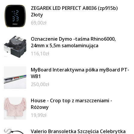
ZEGAREK LED PERFECT A8036 (zp915b)
Złoty
69,00
zł
Oznaczenie Dymo -taśma Rhino6000,
24mm x 5,5m samolaminująca
116,10
zł
MyBoard Interaktywna półka myBoard PT-
WB1
250,00
zł
House - Crop top z marszczeniami -
Różowy
19,99
zł
Valerio Bransoletka Szczęścia Celebrytka