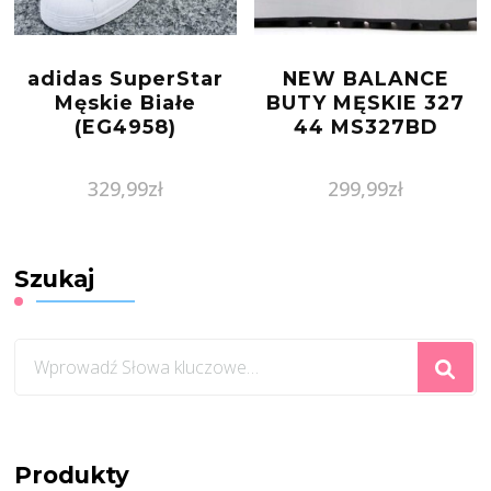
adidas SuperStar
NEW BALANCE
Męskie Białe
BUTY MĘSKIE 327
(EG4958)
44 MS327BD
329,99
zł
299,99
zł
Szukaj
Szukasz
czegoś?
Produkty