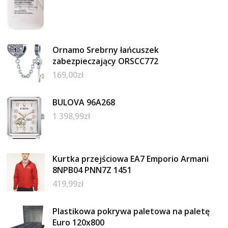
Ornamo Srebrny łańcuszek
zabezpieczający ORSCC772
169,00
zł
BULOVA 96A268
1 398,99
zł
Kurtka przejściowa EA7 Emporio Armani
8NPB04 PNN7Z 1451
419,99
zł
Plastikowa pokrywa paletowa na paletę
Euro 120x800