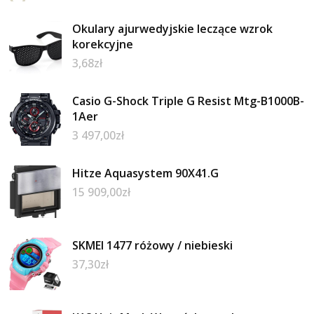
Okulary ajurwedyjskie leczące wzrok
korekcyjne
3,68
zł
Casio G-Shock Triple G Resist Mtg-B1000B-
1Aer
3 497,00
zł
Hitze Aquasystem 90X41.G
15 909,00
zł
SKMEI 1477 różowy / niebieski
37,30
zł