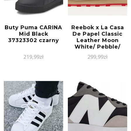
Buty Puma CARINA
Reebok x La Casa
Mid Black
De Papel Classic
37323302 czarny
Leather Moon
White/ Pebble/
Vector Red
219,99
zł
299,99
zł