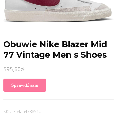
Obuwie Nike Blazer Mid
77 Vintage Men s Shoes
595,60
zł
Sprawdź sam
SKU:
7b4aa478891a