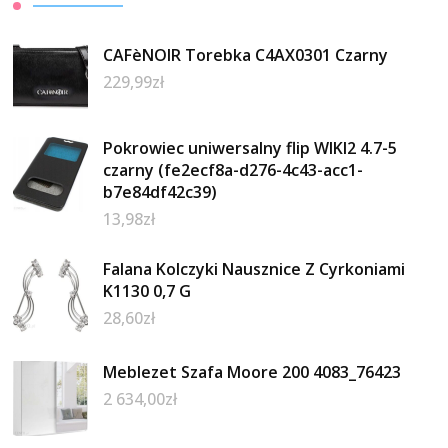
CAFèNOIR Torebka C4AX0301 Czarny
229,99
zł
Pokrowiec uniwersalny flip WIKI2 4.7-5
czarny (fe2ecf8a-d276-4c43-acc1-
b7e84df42c39)
13,98
zł
Falana Kolczyki Nausznice Z Cyrkoniami
K1130 0,7 G
28,60
zł
Meblezet Szafa Moore 200 4083_76423
2 634,00
zł