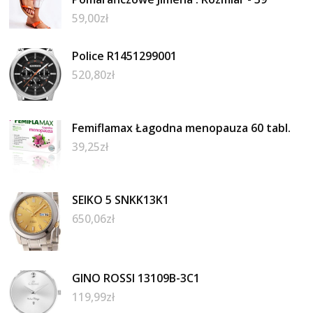
59,00
zł
Police R1451299001
520,80
zł
Femiflamax Łagodna menopauza 60 tabl.
39,25
zł
SEIKO 5 SNKK13K1
650,06
zł
GINO ROSSI 13109B-3C1
119,99
zł