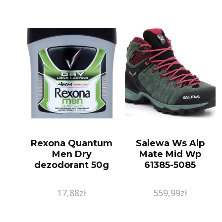
Rexona Quantum
Salewa Ws Alp
Men Dry
Mate Mid Wp
dezodorant 50g
61385-5085
17,88
zł
559,99
zł