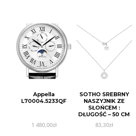
Appella
SOTHO SREBRNY
L70004.5233QF
NASZYJNIK ZE
SŁOŃCEM :
DŁUGOŚĆ – 50 CM
1 480,00
zł
83,30
zł