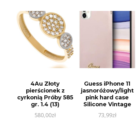
4Au Złoty
Guess iPhone 11
pierścionek z
jasnoróżowy/light
cyrkonią Próby 585
pink hard case
gr. 1.4 (13)
Silicone Vintage
Gold LogoGuess
580,00
zł
73,99
zł
(GUHCN61LSLMGLP)