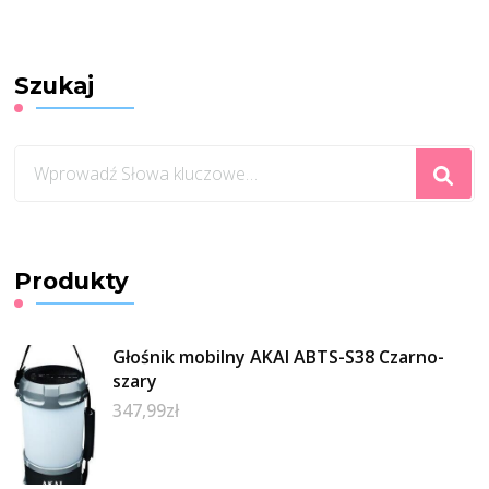
Szukaj
Szukasz
czegoś?
Produkty
Głośnik mobilny AKAI ABTS-S38 Czarno-
szary
347,99
zł