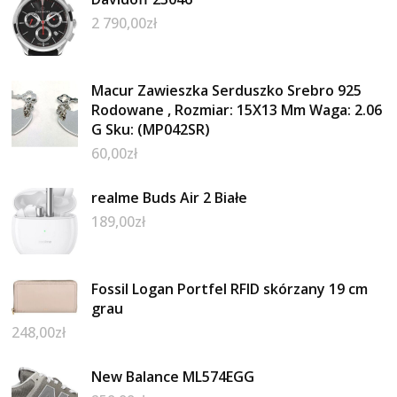
2 790,00
zł
Macur Zawieszka Serduszko Srebro 925
Rodowane , Rozmiar: 15X13 Mm Waga: 2.06
G Sku: (MP042SR)
60,00
zł
realme Buds Air 2 Białe
189,00
zł
Fossil Logan Portfel RFID skórzany 19 cm
grau
248,00
zł
New Balance ML574EGG