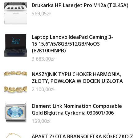
Drukarka HP LaserJet Pro M12a (T0L45A)
569,05
zł
Laptop Lenovo IdeaPad Gaming 3-
15 15,6"/i5/8GB/512GB/NoOS
(82K100HNPB)
3 683,00
zł
NASZYJNIK TYPU CHOKER HARMONIA,
ZŁOTY, POWŁOKA W ODCIENIU ZŁOTA
2 100,00
zł
Element Link Nomination Composable
Gold Błękitna Cyrkonia 030601/006
159,00
zł
APART ZŁOTA BRANSOLETKA KÓŁECZKO Z