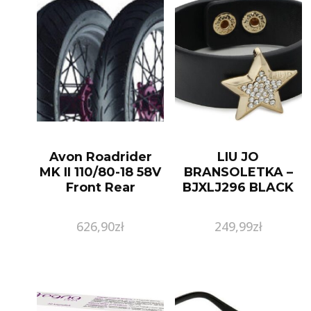
Avon Roadrider
LIU JO
MK II 110/80-18 58V
BRANSOLETKA –
Front Rear
BJXLJ296 BLACK
626,90
zł
249,99
zł