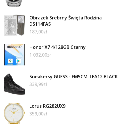
Obrazek Srebrny Święta Rodzina
DS114FAS
187,00
zł
Honor X7 4/128GB Czarny
1 032,00
zł
Sneakersy GUESS - FM5CMI LEA12 BLACK
339,99
zł
Lorus RG282UX9
359,00
zł