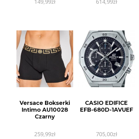
149,99
zł
614,99
zł
Versace Bokserki
CASIO EDIFICE
Intimo AU10028
EFB-680D-1AVUEF
Czarny
259,99
zł
705,00
zł