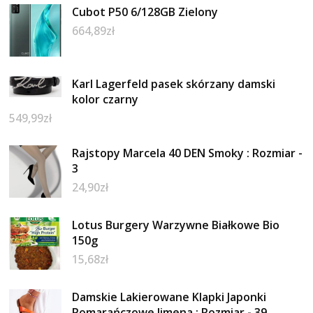
Cubot P50 6/128GB Zielony
664,89
zł
Karl Lagerfeld pasek skórzany damski
kolor czarny
549,99
zł
Rajstopy Marcela 40 DEN Smoky : Rozmiar -
3
24,90
zł
Lotus Burgery Warzywne Białkowe Bio
150g
15,68
zł
Damskie Lakierowane Klapki Japonki
Pomarańczowe Jimena : Rozmiar - 39