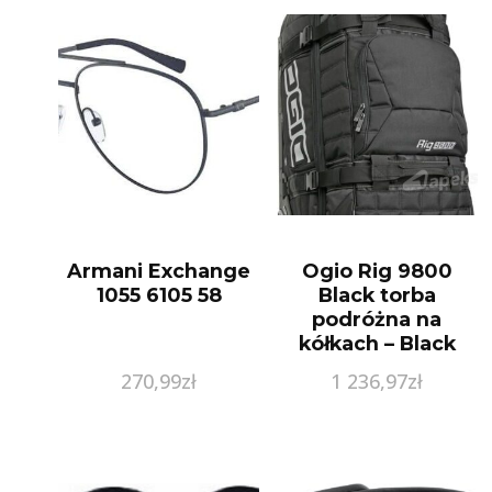
Armani Exchange
Ogio Rig 9800
1055 6105 58
Black torba
podróżna na
kółkach – Black
270,99
zł
1 236,97
zł