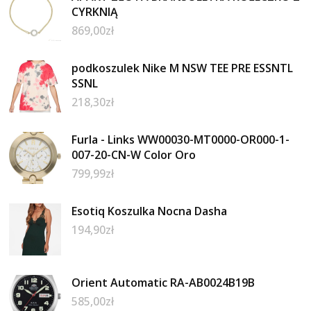
CYRKNIĄ
869,00
zł
podkoszulek Nike M NSW TEE PRE ESSNTL
SSNL
218,30
zł
Furla - Links WW00030-MT0000-OR000-1-
007-20-CN-W Color Oro
799,99
zł
Esotiq Koszulka Nocna Dasha
194,90
zł
Orient Automatic RA-AB0024B19B
585,00
zł