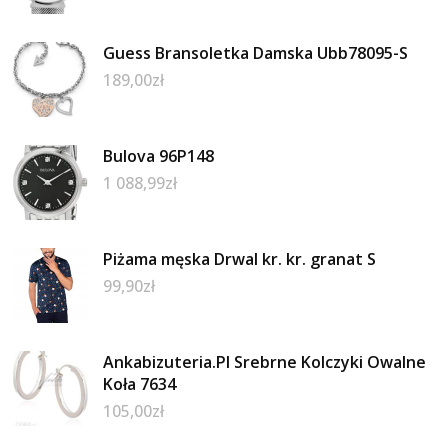
Guess Bransoletka Damska Ubb78095-S
189,00
zł
Bulova 96P148
1 088,99
zł
Piżama męska Drwal kr. kr. granat S
99,90
zł
Ankabizuteria.Pl Srebrne Kolczyki Owalne
Koła 7634
105,00
zł