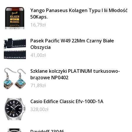
Yango Panaseus Kolagen Typu I Iii Młodość
50Kaps.
16,79
zł
Pasek Pacific W49 22Mm Czarny Białe
Obszycia
41,00
zł
Szklane kolczyki PLATINUM turkusowo-
brązowe NP0402
71,89
zł
Casio Edifice Classic Efv-100D-1A
328,00
zł
Davidoff 23046