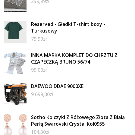
259,99
zł
Reserved - Gładki T-shirt boxy -
Turkusowy
79,99
zł
INNA MARKA KOMPLET DO CHRZTU Z
CZAPECZKĄ BRUNO 56/74
99,00
zł
DAEWOO DDAE 9000XE
9 699,00
zł
Sotho Kolczyki Z Różowego Złota Z Białą
Perłą Swarovski Crystal Kol0955
104,30
zł