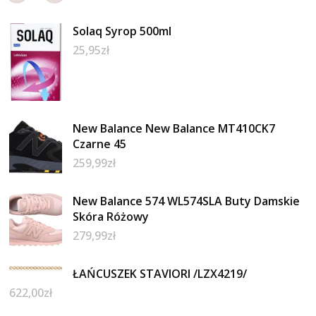
Solaq Syrop 500ml
25,95
zł
New Balance New Balance MT410CK7
Czarne 45
259,99
zł
New Balance 574 WL574SLA Buty Damskie
Skóra Różowy
279,99
zł
ŁAŃCUSZEK STAVIORI /LZX4219/
622,00
zł