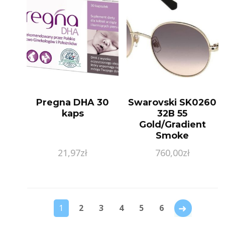
Pregna DHA 30
Swarovski SK0260
kaps
32B 55
Gold/Gradient
Smoke
21,97
zł
760,00
zł
→
1
2
3
4
5
6