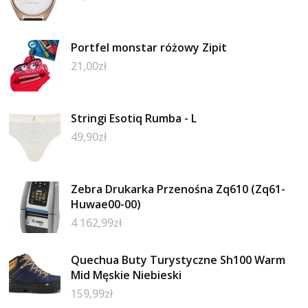
Portfel monstar różowy Zipit
21,00
zł
Stringi Esotiq Rumba - L
49,90
zł
Zebra Drukarka Przenośna Zq610 (Zq61-
Huwae00-00)
4 162,99
zł
Quechua Buty Turystyczne Sh100 Warm
Mid Męskie Niebieski
159,99
zł