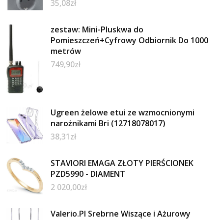
35,08
zł
zestaw: Mini-Pluskwa do
Pomieszczeń+Cyfrowy Odbiornik Do 1000
metrów
749,90
zł
Ugreen żelowe etui ze wzmocnionymi
narożnikami Bri (12718078017)
38,31
zł
STAVIORI EMAGA ZŁOTY PIERŚCIONEK
PZD5990 - DIAMENT
2 020,00
zł
Valerio.Pl Srebrne Wiszące i Ażurowy