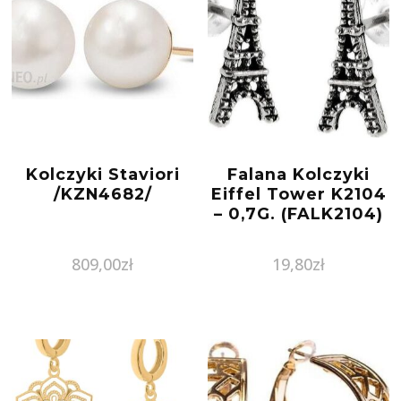
Kolczyki Staviori
Falana Kolczyki
/KZN4682/
Eiffel Tower K2104
– 0,7G. (FALK2104)
809,00
zł
19,80
zł