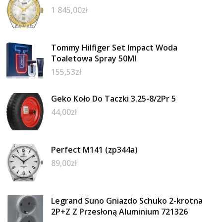
1 845,00
zł
Tommy Hilfiger Set Impact Woda
Toaletowa Spray 50Ml
155,53
zł
Geko Koło Do Taczki 3.25-8/2Pr 5
44,00
zł
Perfect M141 (zp344a)
89,00
zł
Legrand Suno Gniazdo Schuko 2-krotna
2P+Z Z Przesłoną Aluminium 721326