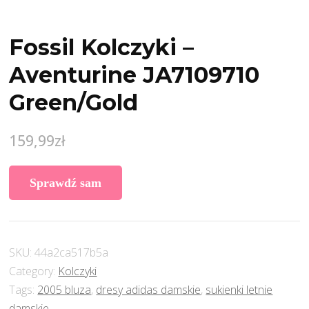
Fossil Kolczyki –
Aventurine JA7109710
Green/Gold
159,99
zł
Sprawdź sam
SKU:
44a2ca517b5a
Category:
Kolczyki
Tags:
2005 bluza
,
dresy adidas damskie
,
sukienki letnie
damskie