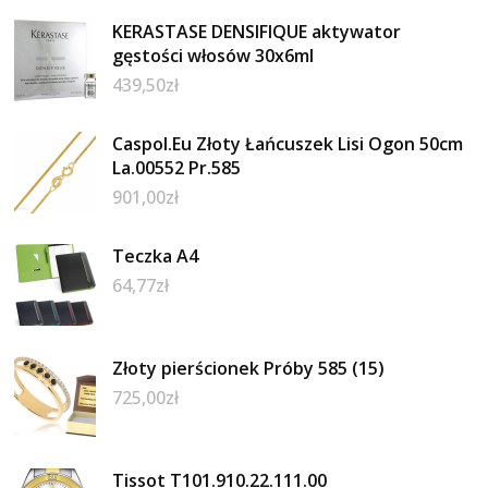
KERASTASE DENSIFIQUE aktywator
gęstości włosów 30x6ml
439,50
zł
Caspol.Eu Złoty Łańcuszek Lisi Ogon 50cm
La.00552 Pr.585
901,00
zł
Teczka A4
64,77
zł
Złoty pierścionek Próby 585 (15)
725,00
zł
Tissot T101.910.22.111.00