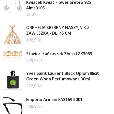
Kwiatek Kwiat Flower Srebro 925
Alms010S
41,42
zł
ORPHELIA SREBRNY NASZYJNIK Z
ZAWIESZKĄ - DŁ. 45 CM
196,95
zł
Staviori Łańcuszek Złoto LZX3063
679,25
zł
Yves Saint Laurent Black Opium Illicit
Green Woda Perfumowana 30ml
222,00
zł
Emporio Armani EA3169 5001
488,90
zł