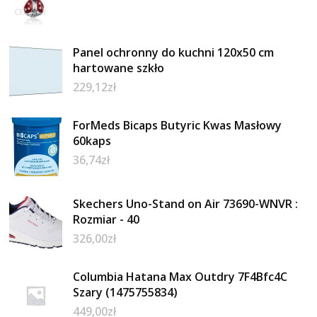
Panel ochronny do kuchni 120x50 cm
hartowane szkło
229,12
zł
ForMeds Bicaps Butyric Kwas Masłowy
60kaps
36,74
zł
Skechers Uno-Stand on Air 73690-WNVR :
Rozmiar - 40
326,00
zł
Columbia Hatana Max Outdry 7F4Bfc4C
Szary (1475755834)
449,00
zł