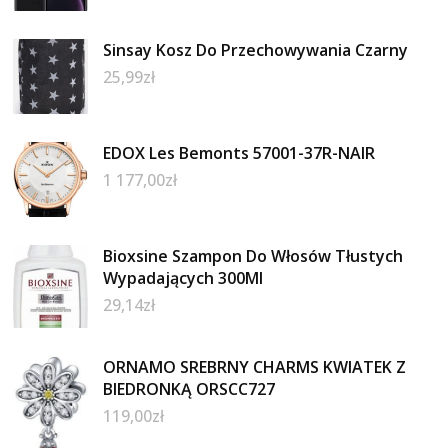
Sinsay Kosz Do Przechowywania Czarny
25,99
zł
EDOX Les Bemonts 57001-37R-NAIR
1 177,00
zł
Bioxsine Szampon Do Włosów Tłustych
Wypadających 300Ml
29,14
zł
ORNAMO SREBRNY CHARMS KWIATEK Z
BIEDRONKĄ ORSCC727
119,00
zł