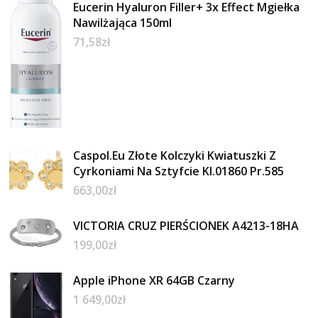
Eucerin Hyaluron Filler+ 3x Effect Mgiełka
Nawilżająca 150ml
71,58
zł
Caspol.Eu Złote Kolczyki Kwiatuszki Z
Cyrkoniami Na Sztyfcie Kl.01860 Pr.585
663,00
zł
VICTORIA CRUZ PIERŚCIONEK A4213-18HA
199,00
zł
Apple iPhone XR 64GB Czarny
1 649,00
zł