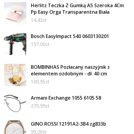
Herlitz Teczka Z Gumką A5 Szeroka 4Cm
Pp Easy Orga Transparentna Biała
14,43
zł
Bosch EasyImpact 540 0603130201
197,00
zł
BOMBINHAS Pozłacany naszyjnik z
elementem ozdobnym - dł. 40 cm
100,95
zł
Armani Exchange 1055 6105 58
270,99
zł
GINO ROSSI 12191A2-3B4 zg833b
99,00
zł