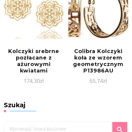
Kolczyki srebrne
Colibra Kolczyki
pozłacane z
koła ze wzorem
ażurowymi
geometrycznym
kwiatami
P13986AU
174,30
zł
65,74
zł
Szukaj
Szukasz