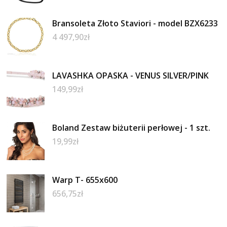
Bransoleta Złoto Staviori - model BZX6233
4 497,90
zł
LAVASHKA OPASKA - VENUS SILVER/PINK
149,99
zł
Boland Zestaw biżuterii perłowej - 1 szt.
19,99
zł
Warp T- 655x600
656,75
zł