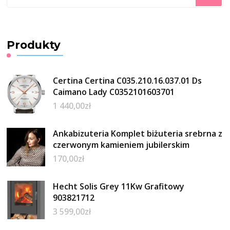
czegoś?
Produkty
Certina Certina C035.210.16.037.01 Ds
Caimano Lady C0352101603701
1 440,00
zł
Ankabizuteria Komplet biżuteria srebrna z
czerwonym kamieniem jubilerskim
170,00
zł
Hecht Solis Grey 11Kw Grafitowy
903821712
3 599,00
zł