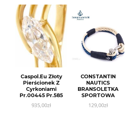
Caspol.Eu Złoty
CONSTANTIN
Pierścionek Z
NAUTICS
Cyrkoniami
BRANSOLETKA
Pr.00445 Pr.585
SPORTOWA
PORTO 15
935,00
zł
129,00
zł
GRANATOWY