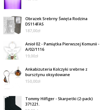
Obrazek Srebrny Święta Rodzina
DS114FAS
187,00
zł
Anioł 02 - Pamiątka Pierwszej Komunii -
A/02/1116
19,00
zł
Ankabizuteria Kolczyki srebrne z
bursztynu oksydowane
150,00
zł
Tommy Hilfiger - Skarpetki (2-pack)
371221.