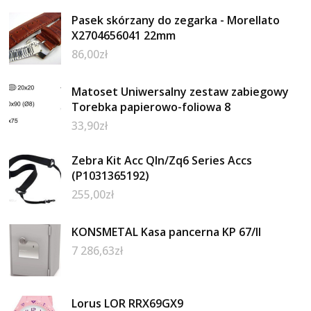
Pasek skórzany do zegarka - Morellato
X2704656041 22mm
86,00
zł
Matoset Uniwersalny zestaw zabiegowy
Torebka papierowo-foliowa 8
33,90
zł
Zebra Kit Acc Qln/Zq6 Series Accs
(P1031365192)
255,00
zł
KONSMETAL Kasa pancerna KP 67/II
7 286,63
zł
Lorus LOR RRX69GX9