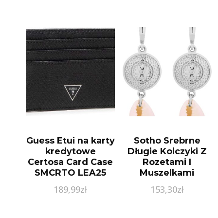
Guess Etui na karty
Sotho Srebrne
kredytowe
Długie Kolczyki Z
Certosa Card Case
Rozetami I
SMCRTO LEA25
Muszelkami
Czarny
Kol0803
189,99
zł
153,30
zł