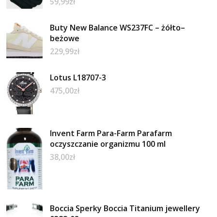
59,99
zł
Buty New Balance WS237FC – żółto–
beżowe
229,99
zł
Lotus L18707-3
475,00
zł
Invent Farm Para-Farm Parafarm
oczyszczanie organizmu 100 ml
38,00
zł
Boccia Sperky Boccia Titanium jewellery