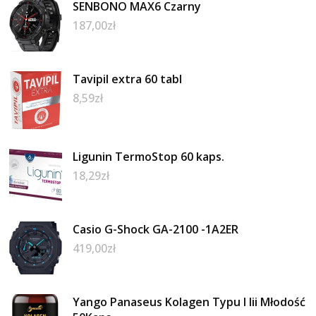
SENBONO MAX6 Czarny
187,00
zł
Tavipil extra 60 tabl
8,59
zł
Ligunin TermoStop 60 kaps.
18,29
zł
Casio G-Shock GA-2100 -1A2ER
419,00
zł
Yango Panaseus Kolagen Typu I Iii Młodość