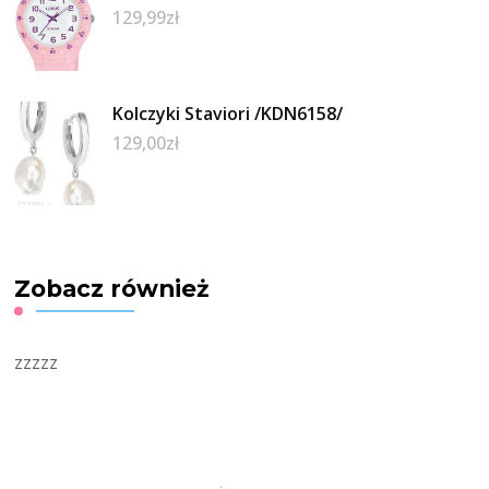
129,99
zł
Kolczyki Staviori /KDN6158/
129,00
zł
Zobacz również
zzzzz