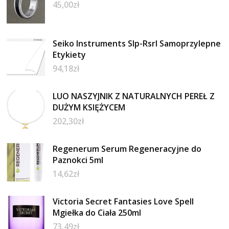
45,00
zł
Seiko Instruments Slp-Rsrl Samoprzylepne
Etykiety
94,18
zł
LUO NASZYJNIK Z NATURALNYCH PEREŁ Z
DUŻYM KSIĘŻYCEM
202,30
zł
Regenerum Serum Regeneracyjne do
Paznokci 5ml
14,62
zł
Victoria Secret Fantasies Love Spell
Mgiełka do Ciała 250ml
73,49
zł