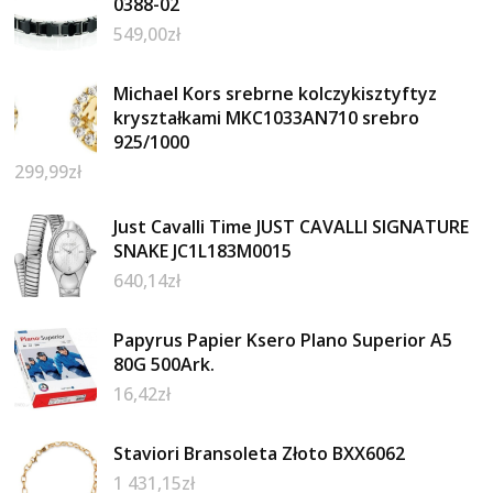
0388-02
549,00
zł
Michael Kors srebrne kolczykisztyftyz
kryształkami MKC1033AN710 srebro
925/1000
299,99
zł
Just Cavalli Time JUST CAVALLI SIGNATURE
SNAKE JC1L183M0015
640,14
zł
Papyrus Papier Ksero Plano Superior A5
80G 500Ark.
16,42
zł
Staviori Bransoleta Złoto BXX6062
1 431,15
zł