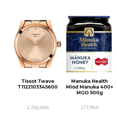
Tissot Twave
Manuka Health
T1122103345600
Miód Manuka 400+
MGO 500g
2 250,00
zł
217,99
zł