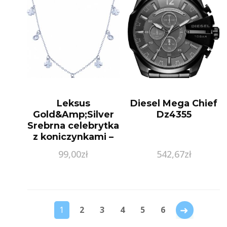
Leksus
Diesel Mega Chief
Gold&Amp;Silver
Dz4355
Srebrna celebrytka
z koniczynkami –
pr. 925 PRS01N028
99,00
zł
542,67
zł
→
1
2
3
4
5
6