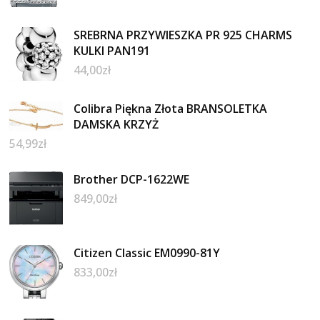
SREBRNA PRZYWIESZKA PR 925 CHARMS
KULKI PAN191
44,00
zł
Colibra Piękna Złota BRANSOLETKA
DAMSKA KRZYŻ
54,99
zł
Brother DCP-1622WE
849,00
zł
Citizen Classic EM0990-81Y
833,00
zł