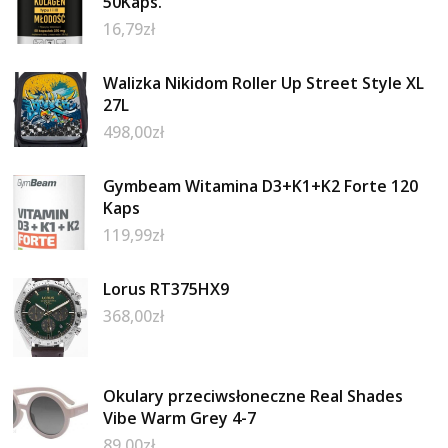
50Kaps.
16,79
zł
Walizka Nikidom Roller Up Street Style XL
27L
498,00
zł
Gymbeam Witamina D3+K1+K2 Forte 120
Kaps
119,99
zł
Lorus RT375HX9
368,00
zł
Okulary przeciwsłoneczne Real Shades
Vibe Warm Grey 4-7
89,00
zł