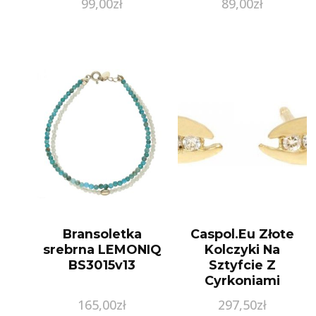
99,00
zł
89,00
zł
Bransoletka
Caspol.Eu Złote
srebrna LEMONIQ
Kolczyki Na
BS3015v13
Sztyfcie Z
Cyrkoniami
Kl.00416 Pr.585
165,00
zł
297,50
zł