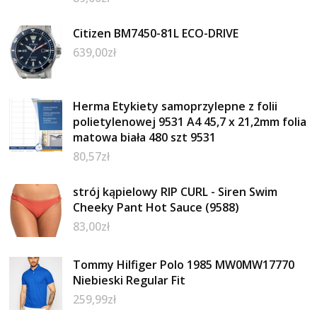
Citizen BM7450-81L ECO-DRIVE
639,00
zł
Herma Etykiety samoprzylepne z folii
polietylenowej 9531 A4 45,7 x 21,2mm folia
matowa biała 480 szt 9531
80,57
zł
strój kąpielowy RIP CURL - Siren Swim
Cheeky Pant Hot Sauce (9588)
83,00
zł
Tommy Hilfiger Polo 1985 MW0MW17770
Niebieski Regular Fit
259,99
zł