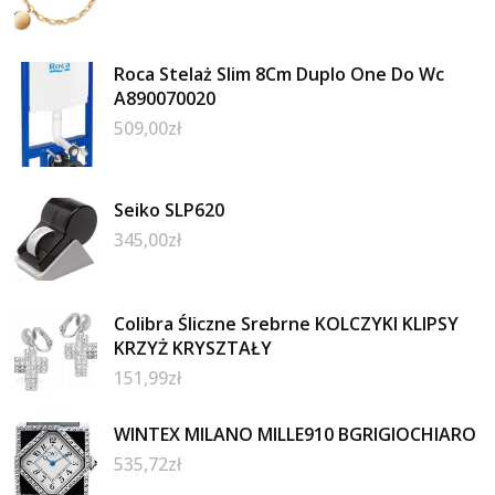
Roca Stelaż Slim 8Cm Duplo One Do Wc
A890070020
509,00
zł
Seiko SLP620
345,00
zł
Colibra Śliczne Srebrne KOLCZYKI KLIPSY
KRZYŻ KRYSZTAŁY
151,99
zł
WINTEX MILANO MILLE910 BGRIGIOCHIARO
535,72
zł