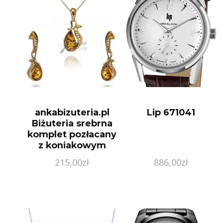
ankabizuteria.pl
Lip 671041
Biżuteria srebrna
komplet pozłacany
z koniakowym
bursztynem
215,00
zł
886,00
zł