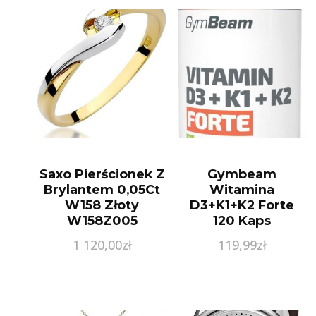
Saxo Pierścionek Z
Gymbeam
Brylantem 0,05Ct
Witamina
W158 Złoty
D3+K1+K2 Forte
W158Z005
120 Kaps
1 120,00
zł
119,99
zł