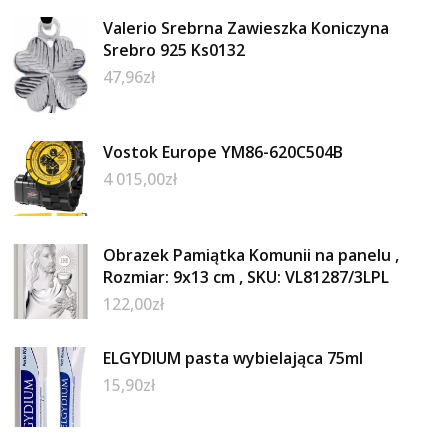
Valerio Srebrna Zawieszka Koniczyna
Srebro 925 Ks0132
47,96
zł
Vostok Europe YM86-620C504B
4 015,00
zł
Obrazek Pamiątka Komunii na panelu ,
Rozmiar: 9x13 cm , SKU: VL81287/3LPL
122,00
zł
ELGYDIUM pasta wybielająca 75ml
15,90
zł