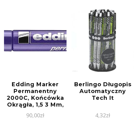
Edding Marker
Berlingo Długopis
Permanentny
Automatyczny
2000C, Końcówka
Tech It
Okrągła, 1,5 3 Mm,
Fioletowy, 10szt.
90,00
zł
4,32
zł
(48175)