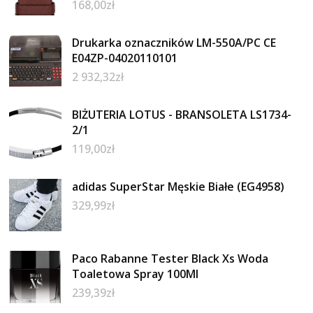
168,00
zł
Drukarka oznaczników LM-550A/PC CE
E04ZP-04020110101
2 932,32
zł
BIŻUTERIA LOTUS - BRANSOLETA LS1734-
2/1
119,00
zł
adidas SuperStar Męskie Białe (EG4958)
329,99
zł
Paco Rabanne Tester Black Xs Woda
Toaletowa Spray 100Ml
239,39
zł