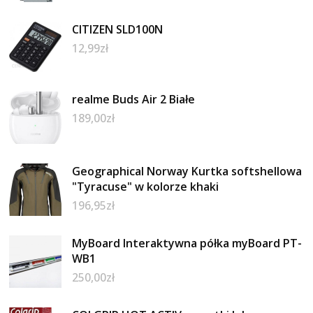
CITIZEN SLD100N
12,99
zł
realme Buds Air 2 Białe
189,00
zł
Geographical Norway Kurtka softshellowa
"Tyracuse" w kolorze khaki
196,95
zł
MyBoard Interaktywna półka myBoard PT-
WB1
250,00
zł