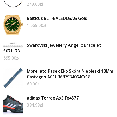
249,00
zł
Balticus BLT-BALSDLGAG Gold
1 665,00
zł
Swarovski Jewellery Angelic Bracelet
5071173
695,00
zł
Morellato Pasek Eko Skóra Niebieski 18Mm
Castagno A01U3687934064Cr18
60,00
zł
adidas Terrex Ax3 Fx4577
394,99
zł