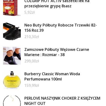
COLGRIP HOT ACTIV saszetki lek na
przeziębienie grypę 8sasz
5,92
zł
Neo Buty Półbuty Robocze Trzewiki 82-
156 Roz.39
210,30
zł
Zamszowe Półbuty Wężowe Czarne
Mariene : Rozmiar - 38
299,00
zł
Burberry Classic Woman Woda
Perfumowana 100ml
159,99
zł
PERLOVE NASZYJNIK CHOKER Z KSIĘŻYCEM
NIGHT OUT