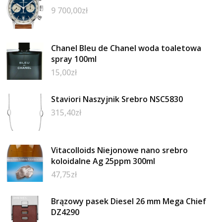
9 700,00
zł
Chanel Bleu de Chanel woda toaletowa
spray 100ml
15,00
zł
Staviori Naszyjnik Srebro NSC5830
315,40
zł
Vitacolloids Niejonowe nano srebro
koloidalne Ag 25ppm 300ml
47,75
zł
Brązowy pasek Diesel 26 mm Mega Chief
DZ4290