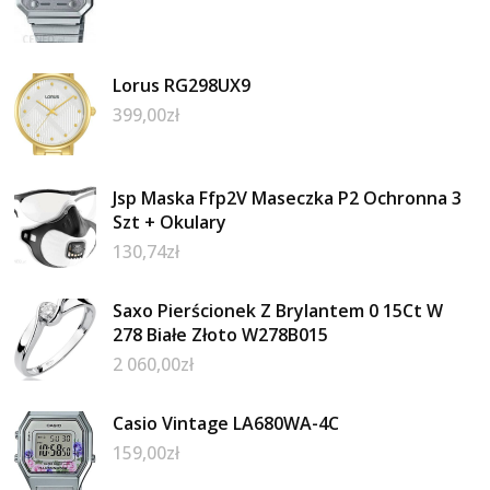
Lorus RG298UX9
399,00
zł
Jsp Maska Ffp2V Maseczka P2 Ochronna 3
Szt + Okulary
130,74
zł
Saxo Pierścionek Z Brylantem 0 15Ct W
278 Białe Złoto W278B015
2 060,00
zł
Casio Vintage LA680WA-4C
159,00
zł