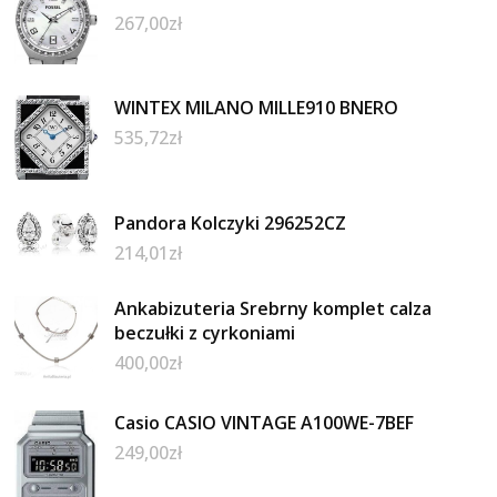
267,00
zł
WINTEX MILANO MILLE910 BNERO
535,72
zł
Pandora Kolczyki 296252CZ
214,01
zł
Ankabizuteria Srebrny komplet calza
beczułki z cyrkoniami
400,00
zł
Casio CASIO VINTAGE A100WE-7BEF
249,00
zł