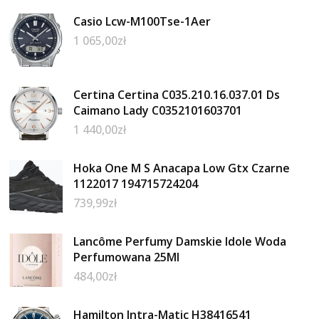
Casio Lcw-M100Tse-1Aer
1 065,00
zł
Certina Certina C035.210.16.037.01 Ds
Caimano Lady C0352101603701
1 440,00
zł
Hoka One M S Anacapa Low Gtx Czarne
1122017 194715724204
739,99
zł
Lancôme Perfumy Damskie Idole Woda
Perfumowana 25Ml
484,00
zł
Hamilton Intra-Matic H38416541