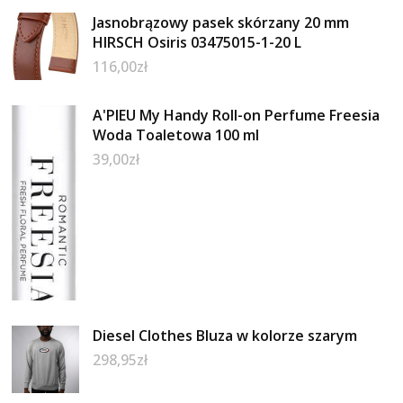
Jasnobrązowy pasek skórzany 20 mm
HIRSCH Osiris 03475015-1-20 L
116,00
zł
A'PIEU My Handy Roll-on Perfume Freesia
Woda Toaletowa 100 ml
39,00
zł
Diesel Clothes Bluza w kolorze szarym
298,95
zł