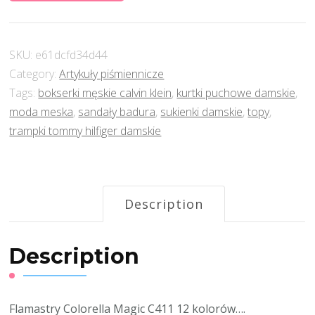
SKU:
e61dcfd34d44
Category:
Artykuły piśmiennicze
Tags:
bokserki męskie calvin klein
,
kurtki puchowe damskie
,
moda meska
,
sandały badura
,
sukienki damskie
,
topy
,
trampki tommy hilfiger damskie
Description
Description
Flamastry Colorella Magic C411 12 kolorów….