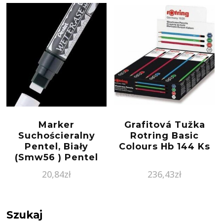
Marker
Grafitová Tužka
Suchościeralny
Rotring Basic
Pentel, Biały
Colours Hb 144 Ks
(Smw56 ) Pentel
20,84
zł
236,43
zł
Szukaj