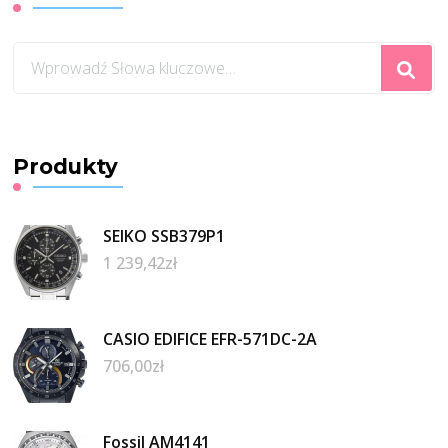
Szukasz
czegoś?
Produkty
SEIKO SSB379P1
1 239,42
zł
CASIO EDIFICE EFR-571DC-2A
706,00
zł
Fossil AM4141