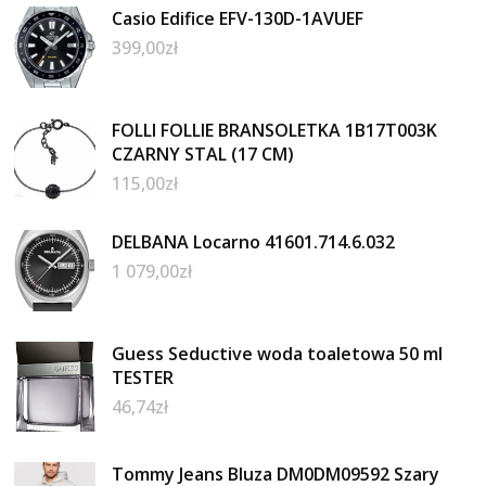
Casio Edifice EFV-130D-1AVUEF
399,00
zł
FOLLI FOLLIE BRANSOLETKA 1B17T003K
CZARNY STAL (17 CM)
115,00
zł
DELBANA Locarno 41601.714.6.032
1 079,00
zł
Guess Seductive woda toaletowa 50 ml
TESTER
46,74
zł
Tommy Jeans Bluza DM0DM09592 Szary