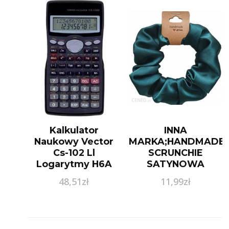
Kalkulator
INNA
Naukowy Vector
MARKA;HANDMADE
Cs-102 Ll
SCRUNCHIE
Logarytmy H6A
SATYNOWA
HANDMADE
48,51
zł
11,99
zł
BUTELKOWA
ZIELEŃ