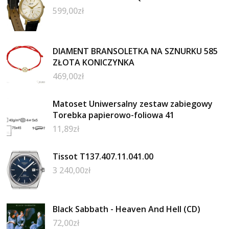
599,00
zł
DIAMENT BRANSOLETKA NA SZNURKU 585
ZŁOTA KONICZYNKA
469,00
zł
Matoset Uniwersalny zestaw zabiegowy
Torebka papierowo-foliowa 41
11,89
zł
Tissot T137.407.11.041.00
3 240,00
zł
Black Sabbath - Heaven And Hell (CD)
72,00
zł