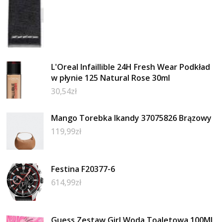
L'Oreal Infaillible 24H Fresh Wear Podkład
w płynie 125 Natural Rose 30ml
30,54
zł
Mango Torebka Ikandy 37075826 Brązowy
119,99
zł
Festina F20377-6
614,99
zł
Guess Zestaw Girl Woda Toaletowa 100Ml