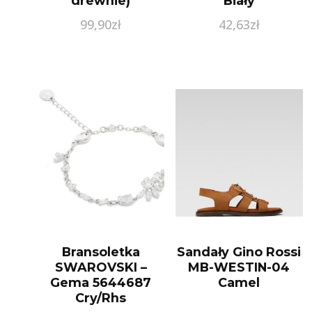
drewnie)
Biały
99,90
zł
42,63
zł
Bransoletka
Sandały Gino Rossi
SWAROVSKI –
MB-WESTIN-04
Gema 5644687
Camel
Cry/Rhs