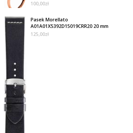
100,00
zł
Pasek Morellato
A01A01X5392D15019CRR20 20 mm
125,00
zł