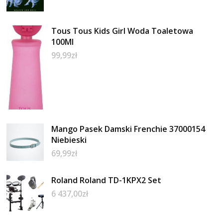
Tous Tous Kids Girl Woda Toaletowa
100Ml
99,99
zł
Mango Pasek Damski Frenchie 37000154
Niebieski
69,99
zł
Roland Roland TD-1KPX2 Set
6 437,00
zł