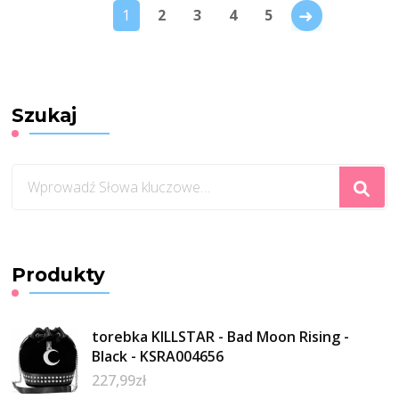
→
1
2
3
4
5
Szukaj
Szukasz
czegoś?
Produkty
torebka KILLSTAR - Bad Moon Rising -
Black - KSRA004656
227,99
zł