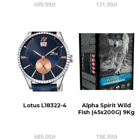
699,99
zł
131,99
zł
Lotus L18322-4
Alpha Spirit Wild
Fish (45x200G) 9Kg
689,00
zł
198,99
zł