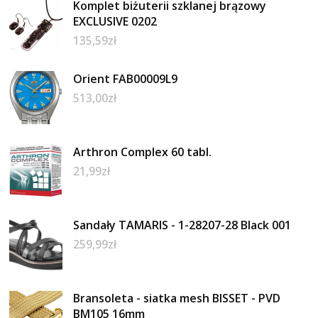
Komplet biżuterii szklanej brązowy
EXCLUSIVE 0202
135,59
zł
Orient FAB00009L9
513,00
zł
Arthron Complex 60 tabl.
21,99
zł
Sandały TAMARIS - 1-28207-28 Black 001
259,99
zł
Bransoleta - siatka mesh BISSET - PVD
BM105 16mm