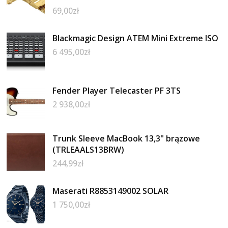
69,00
zł
Blackmagic Design ATEM Mini Extreme ISO
6 495,00
zł
Fender Player Telecaster PF 3TS
2 938,00
zł
Trunk Sleeve MacBook 13,3" brązowe
(TRLEAALS13BRW)
244,99
zł
Maserati R8853149002 SOLAR
1 750,00
zł