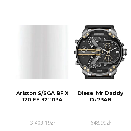
Ariston S/SGA BF X
Diesel Mr Daddy
120 EE 3211034
Dz7348
3 403,19
zł
648,99
zł