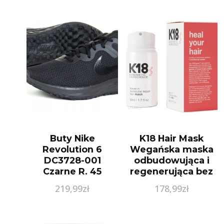
Buty Nike
K18 Hair Mask
Revolution 6
Wegańska maska
DC3728-001
odbudowująca i
Czarne R. 45
regenerująca bez
spłukiwania 50ml
219,99
zł
178,99
zł