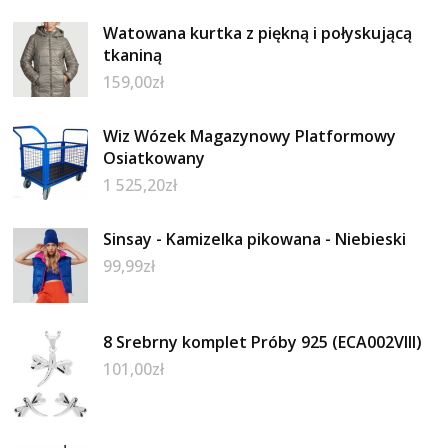
Watowana kurtka z piękną i połyskującą
tkaniną
159,00
zł
Wiz Wózek Magazynowy Platformowy
Osiatkowany
1 525,20
zł
Sinsay - Kamizelka pikowana - Niebieski
99,99
zł
8 Srebrny komplet Próby 925 (ECA002VIII)
101,00
zł