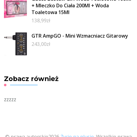
+ Mleczko Do Ciała 200Ml + Woda
Toaletowa 15Ml
138,99
zł
GTR AmpGO - Mini Wzmacniacz Gitarowy
243,00
zł
Zobacz również
zzzzz
© prawa autorskie2026
Życie na plusie
. Wszelkie prawa