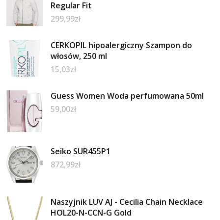
Regular Fit
299,99
zł
CERKOPIL hipoalergiczny Szampon do
włosów, 250 ml
15,03
zł
Guess Women Woda perfumowana 50ml
59,00
zł
Seiko SUR455P1
872,99
zł
Naszyjnik LUV AJ - Cecilia Chain Necklace
HOL20-N-CCN-G Gold