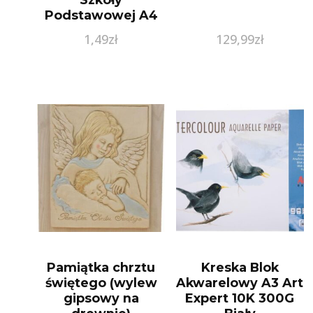
Podstawowej A4
1,49
zł
129,99
zł
Pamiątka chrztu
Kreska Blok
świętego (wylew
Akwarelowy A3 Art
gipsowy na
Expert 10K 300G