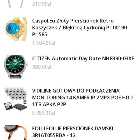
319,99
zł
Caspol.Eu Złoty Pierścionek Retro
Koszyczek Z Błękitną Cyrkonią Pr.00190
Pr.585
1 504,50
zł
CITIZEN Automatic Day Date NH8390-03XE
980,00
zł
VIDILINE GOTOWY DO PODŁĄCZENIA
MONITORING 14 KAMER IP 2MPX POE HDD
1TB APKA P2P
5 059,10
zł
FOLLI FOLLIE PIERŚCIONEK DAMSKI
3R16T055RDA - 12