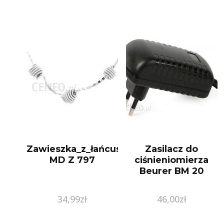
Zawieszka_z_łańcuszkiem
Zasilacz do
MD Z 797
ciśnieniomierza
Beurer BM 20
34,99
zł
46,00
zł