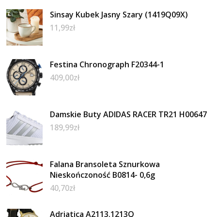
Sinsay Kubek Jasny Szary (1419Q09X)
11,99
zł
Festina Chronograph F20344-1
409,00
zł
Damskie Buty ADIDAS RACER TR21 H00647
189,99
zł
Falana Bransoleta Sznurkowa
Nieskończoność B0814- 0,6g
40,70
zł
Adriatica A2113.1213Q