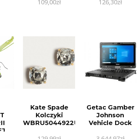
109,00
zł
126,30
zł
Boy
030272/69
art
(3027269)
25
)
Kate Spade
Getac Gamber
T
Kolczyki
Johnson
II
WBRU5044922U
Vehicle Dock
EJ
129,99
zł
3 644,97
zł
UM