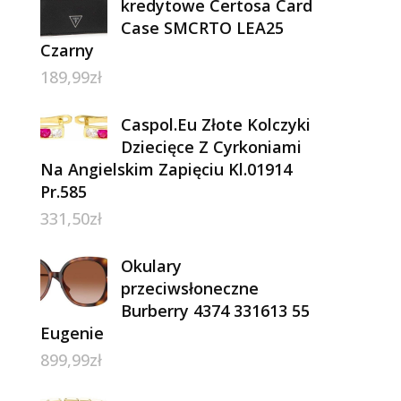
kredytowe Certosa Card
Case SMCRTO LEA25
Czarny
189,99
zł
Caspol.Eu Złote Kolczyki
Dziecięce Z Cyrkoniami
Na Angielskim Zapięciu Kl.01914
Pr.585
331,50
zł
Okulary
przeciwsłoneczne
Burberry 4374 331613 55
Eugenie
899,99
zł