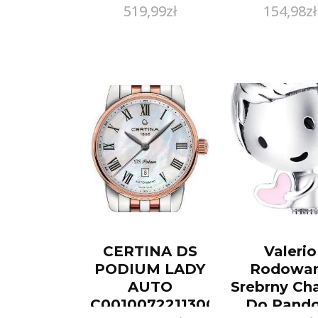
519,99
zł
154,98
zł
Ultra Resis
210 mm 
297mm, 
arkuszy, bi
L7917-4
CERTINA DS
Valerio
PODIUM LADY
Rodowa
AUTO
Srebrny Ch
C0010072211300
Do Pando