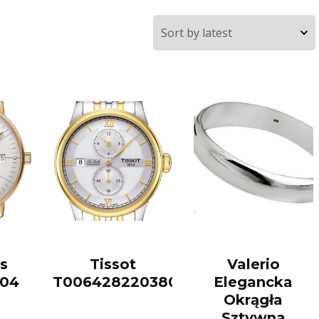
s
Tissot
Valerio
.04
T0064282203802
Elegancka
Okrągła
Sztywna