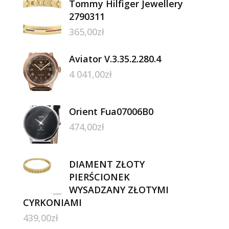
Tommy Hilfiger Jewellery
2790311
365,00
zł
Aviator V.3.35.2.280.4
4 041,00
zł
Orient Fua07006B0
474,00
zł
DIAMENT ZŁOTY
PIERŚCIONEK
WYSADZANY ZŁOTYMI
CYRKONIAMI
439,00
zł