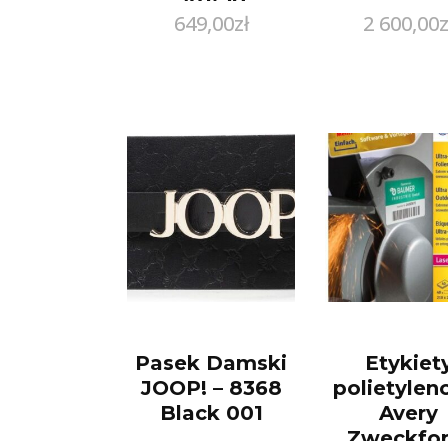
649,00
zł
2 600,00
z
Polarized L (55)
Pasek Damski
Etykiet
JOOP! – 8368
polietyle
Black 001
Avery
Zweckfo