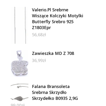
Valerio.Pl Srebrne
Wiszące Kolczyki Motylki
Butterfly Srebro 925
Z1803Epr
56,68
zł
Zawieszka MD Z 708
36,99
zł
Falana Bransoleta
Srebrna Skrzydło
Skrzydełko B0935 2,9G
99,00
zł