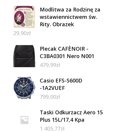
Modlitwa za Rodzinę za
wstawiennictwem św.
Rity. Obrazek
29,90
zł
Plecak CAFÈNOIR -
C3BA0301 Nero N001
479,99
zł
Casio EFS-S600D
-1A2VUEF
799,00
zł
Taski Odkurzacz Aero 15
Plus 15L/17,4 Kpa
1 405,77
zł