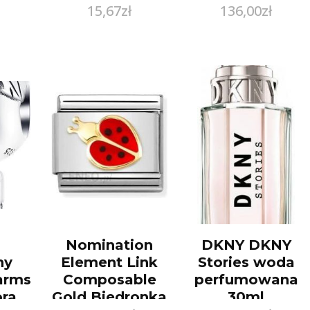
15,67
zł
136,00
zł
tant,
490ml
50ml spray
x
40
ałe,
0
Nomination
DKNY DKNY
ny
Element Link
Stories woda
arms
Composable
perfumowana
ra
Gold Biedronka
30ml