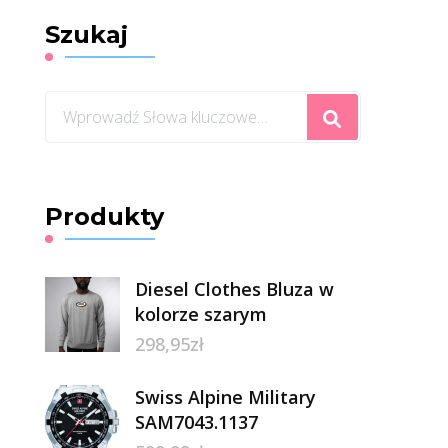
Szukaj
Szukasz
czegoś?
Produkty
Diesel Clothes Bluza w
kolorze szarym
298,95
zł
Swiss Alpine Military
SAM7043.1137