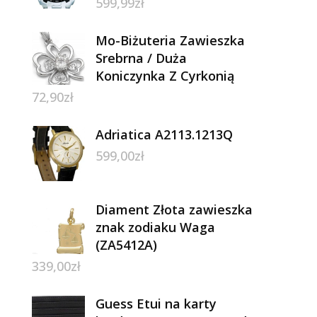
599,99
zł
Mo-Biżuteria Zawieszka
Srebrna / Duża
Koniczynka Z Cyrkonią
72,90
zł
Adriatica A2113.1213Q
599,00
zł
Diament Złota zawieszka
znak zodiaku Waga
(ZA5412A)
339,00
zł
Guess Etui na karty