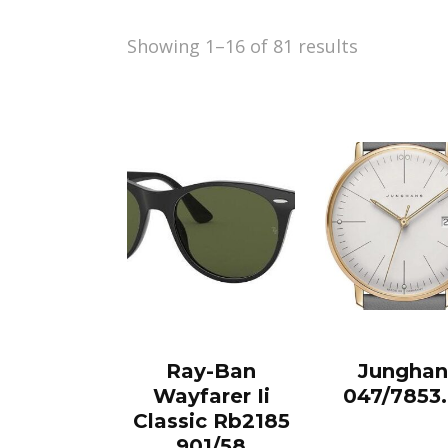
Showing 1–16 of 81 results
Ray-Ban
Junghan
Wayfarer Ii
047/7853
Classic Rb2185
901/58