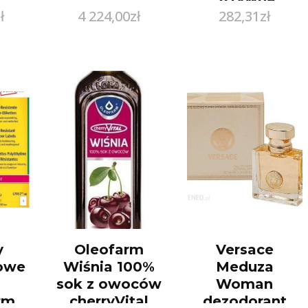
ł
4 224,00
zł
282,31
zł
Szeroka
Srebrna Gładka
Bransoleta Z
Łańcuszkiem
Srebro 925
FB432
y
Oleofarm
Versace
nowe
Wiśnia 100%
Meduza
sok z owoców
Woman
rm
cherryVital
dezodorant