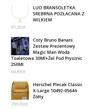
LUO BRANSOLETKA
SREBRNA POZŁACANA Z
WILKIEM
97,30
zł
Coty Bruno Banani
Zestaw Prezentowy
Magic Man Woda
Toaletowa 30Ml+Żel Pod Prysznic
250Ml
66,89
zł
Herschel Plecak Classic
X-Large 10492-05644
Żółty
299,00
zł