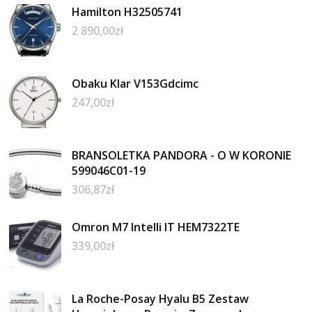
Hamilton H32505741
2 890,00
zł
Obaku Klar V153Gdcimc
247,00
zł
BRANSOLETKA PANDORA - O W KORONIE
599046C01-19
306,87
zł
Omron M7 Intelli IT HEM7322TE
339,00
zł
La Roche-Posay Hyalu B5 Zestaw