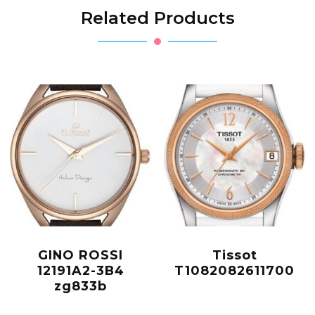
Related Products
GINO ROSSI
Tissot
12191A2-3B4
T1082082611700
zg833b