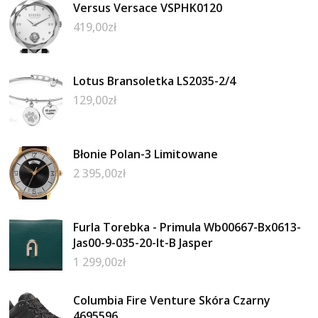
Versus Versace VSPHK0120
419,00
zł
Lotus Bransoletka LS2035-2/4
129,00
zł
Błonie Polan-3 Limitowane
2 395,00
zł
Furla Torebka - Primula Wb00667-Bx0613-
Jas00-9-035-20-It-B Jasper
1 299,00
zł
Columbia Fire Venture Skóra Czarny
4695596