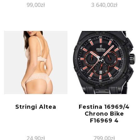
99,00
zł
3 640,00
zł
Stringi Altea
Festina 16969/4
Chrono Bike
F16969 4
24,90
zł
799,00
zł