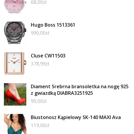
68,00
zł
Hugo Boss 1513361
990,00
zł
Cluse CW11503
378,99
zł
Diament Srebrna bransoletka na nogę 925
z gwiazdką DIABRA3251925
99,00
zł
Biustonosz Kąpielowy SK-140 MAXI Ava
119,00
zł