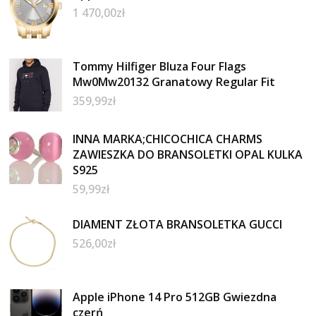
1 470,00
zł
Tommy Hilfiger Bluza Four Flags
Mw0Mw20132 Granatowy Regular Fit
359,99
zł
INNA MARKA;CHICOCHICA CHARMS
ZAWIESZKA DO BRANSOLETKI OPAL KULKA
S925
59,99
zł
DIAMENT ZŁOTA BRANSOLETKA GUCCI
526,00
zł
Apple iPhone 14 Pro 512GB Gwiezdna
czerń