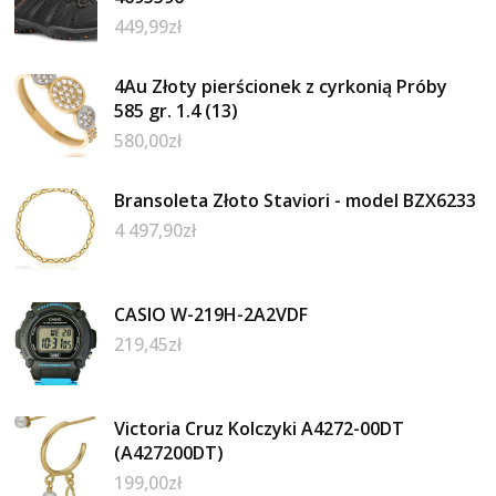
449,99
zł
4Au Złoty pierścionek z cyrkonią Próby
585 gr. 1.4 (13)
580,00
zł
Bransoleta Złoto Staviori - model BZX6233
4 497,90
zł
CASIO W-219H-2A2VDF
219,45
zł
Victoria Cruz Kolczyki A4272-00DT
(A427200DT)
199,00
zł