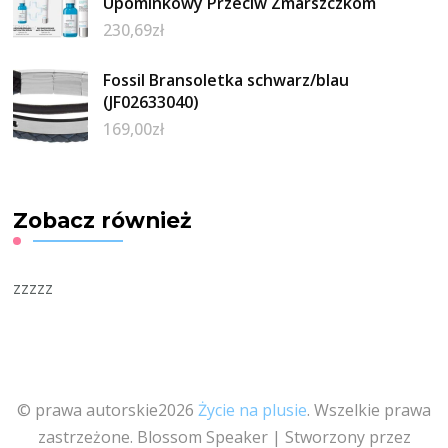
Upominkowy Przeciw Zmarszczkom
230,69
zł
Fossil Bransoletka schwarz/blau
(JF02633040)
169,00
zł
Zobacz również
zzzzz
© prawa autorskie2026
Życie na plusie
. Wszelkie prawa
zastrzeżone.
Blossom Speaker | Stworzony przez