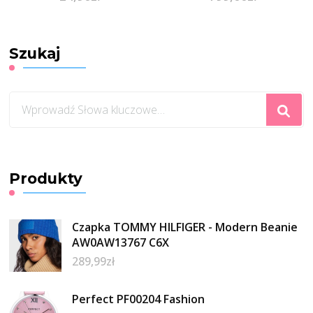
Szukaj
Szukasz
czegoś?
Produkty
Czapka TOMMY HILFIGER - Modern Beanie
AW0AW13767 C6X
289,99
zł
Perfect PF00204 Fashion