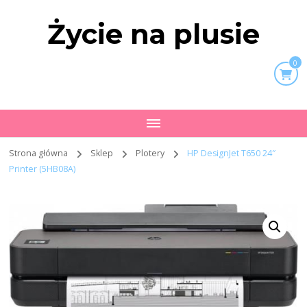
Życie na plusie
0
Strona główna
Sklep
Plotery
HP DesignJet T650 24″
Printer (5HB08A)