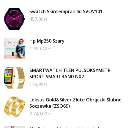
Swatch Skintempranillo SVOV101
457,00
zł
Hp Mp250 Szary
1 900,42
zł
SMARTWATCH TLEN PULSOKSYMETR
SPORT SMARTBAND NX2
179,99
zł
Leksus Gold&Silver Złote Obrączki Ślubne
Soczewka (ZSO69)
2 740,00
zł