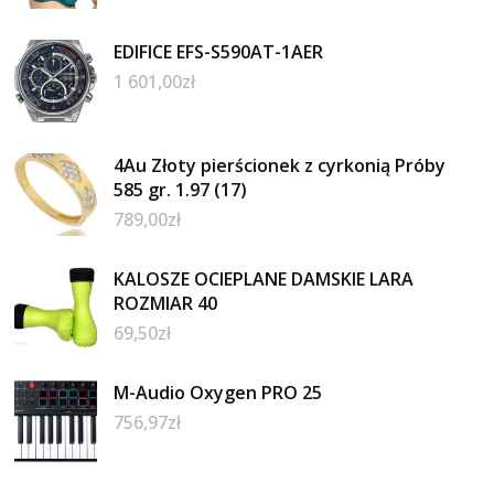
EDIFICE EFS-S590AT-1AER
1 601,00
zł
4Au Złoty pierścionek z cyrkonią Próby
585 gr. 1.97 (17)
789,00
zł
KALOSZE OCIEPLANE DAMSKIE LARA
ROZMIAR 40
69,50
zł
M-Audio Oxygen PRO 25
756,97
zł