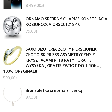
8 499,00
zł
ORNAMO SREBRNY CHARMS KONSTELACJA
KOZIOROŻCA ORSCC1218-10
79,00
zł
SAXO BIŻUTERIA ZŁOTY PIERŚCIONEK
ZŁOTO 8K PR.333 ASYMETRYCZNY Z
KRYSZTAŁAMI R. 18 RATY , GRATIS
WYSYŁKA , GRATIS ZWROT DO 1 ROKU ,
100% ORYGINAŁ!!
599,00
zł
Bransoletka srebrna z literką
97,30
zł