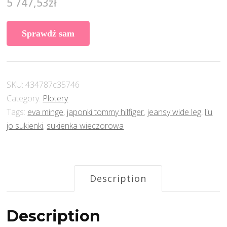
5 747,53
zł
Sprawdź sam
SKU:
434787c35746
Category:
Plotery
Tags:
eva minge
,
japonki tommy hilfiger
,
jeansy wide leg
,
liu
jo sukienki
,
sukienka wieczorowa
Description
Description