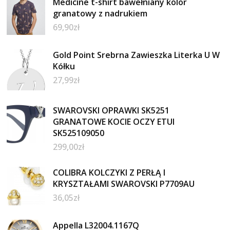
Medicine t-shirt bawełniany kolor
granatowy z nadrukiem
69,90
zł
Gold Point Srebrna Zawieszka Literka U W
Kółku
27,99
zł
SWAROVSKI OPRAWKI SK5251
GRANATOWE KOCIE OCZY ETUI
SK525109050
299,00
zł
COLIBRA KOLCZYKI Z PERŁĄ I
KRYSZTAŁAMI SWAROVSKI P7709AU
36,05
zł
Appella L32004.1167Q