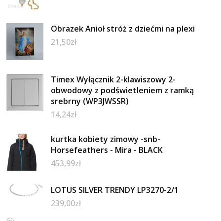
Obrazek Anioł stróż z dziećmi na plexi
21,50
zł
Timex Wyłącznik 2-klawiszowy 2-
obwodowy z podświetleniem z ramką
srebrny (WP3JWSSR)
14,24
zł
kurtka kobiety zimowy -snb-
Horsefeathers - Mira - BLACK
453,99
zł
LOTUS SILVER TRENDY LP3270-2/1
239,00
zł