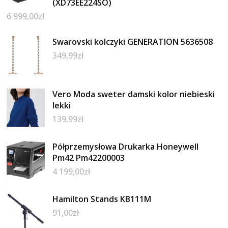
(XD73EE224SO)
6 999,00
zł
Swarovski kolczyki GENERATION 5636508
349,99
zł
Vero Moda sweter damski kolor niebieski
lekki
139,99
zł
Półprzemysłowa Drukarka Honeywell
Pm42 Pm42200003
4 199,00
zł
Hamilton Stands KB111M
91,00
zł