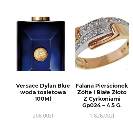
Versace Dylan Blue
Falana Pierścionek
woda toaletowa
Zółte I Białe Złoto
100Ml
Z Cyrkoniami
Gp024 – 4,5 G.
208,00
zł
1 826,00
zł