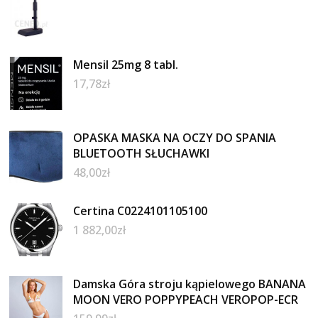
Mensil 25mg 8 tabl.
17,78
zł
OPASKA MASKA NA OCZY DO SPANIA
BLUETOOTH SŁUCHAWKI
48,00
zł
Certina C0224101105100
1 882,00
zł
Damska Góra stroju kąpielowego BANANA
MOON VERO POPPYPEACH VEROPOP-ECR