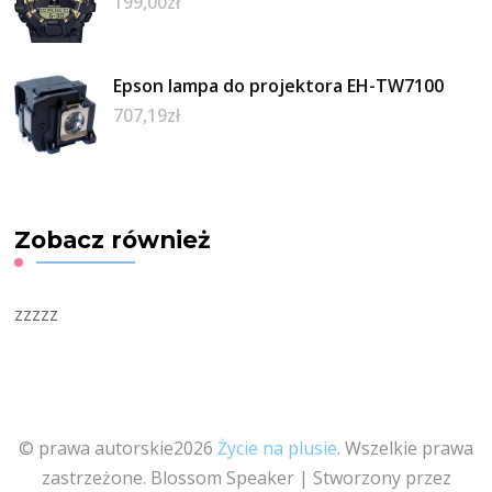
199,00
zł
Epson lampa do projektora EH-TW7100
707,19
zł
Zobacz również
zzzzz
© prawa autorskie2026
Życie na plusie
. Wszelkie prawa
zastrzeżone.
Blossom Speaker | Stworzony przez