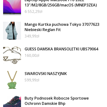
13"/M2/8GB/256GB/macOS (MNEP3ZEA)
6 552,29
zł
Mango Kurtka puchowa Tokyo 37077623
Niebieski Reglan Fit
349,99
zł
GUESS DAMSKA BRANSOLETKI UBS79064
160,00
zł
SWAROVSKI NASZYJNIK
599,99
zł
Buty Podnosek Robocze Sportowe
Ochronn Damskie Bhp