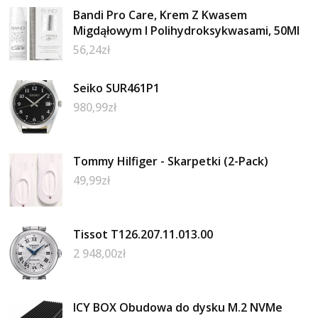
Bandi Pro Care, Krem Z Kwasem
Migdąłowym I Polihydroksykwasami, 50Ml
56,24
zł
Seiko SUR461P1
980,99
zł
Tommy Hilfiger - Skarpetki (2-Pack)
49,99
zł
Tissot T126.207.11.013.00
2 948,00
zł
ICY BOX Obudowa do dysku M.2 NVMe