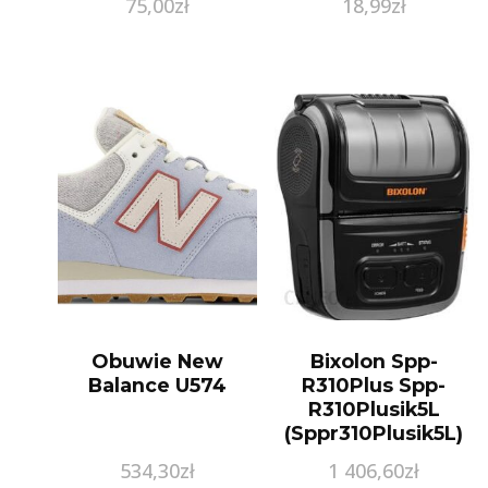
75,00
zł
18,99
zł
Obuwie New
Bixolon Spp-
Balance U574
R310Plus Spp-
R310Plusik5L
(Sppr310Plusik5L)
534,30
zł
1 406,60
zł