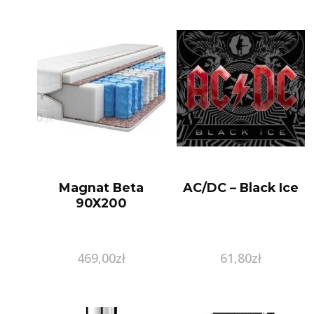
Magnat Beta
AC/DC – Black Ice
90X200
469,00
zł
61,80
zł