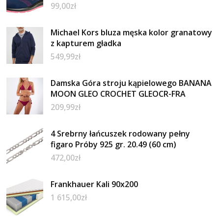
99,00
zł
Michael Kors bluza męska kolor granatowy
z kapturem gładka
549,99
zł
Damska Góra stroju kąpielowego BANANA
MOON GLEO CROCHET GLEOCR-FRA
209,99
zł
4 Srebrny łańcuszek rodowany pełny
figaro Próby 925 gr. 20.49 (60 cm)
472,00
zł
Frankhauer Kali 90x200
1 615,00
zł