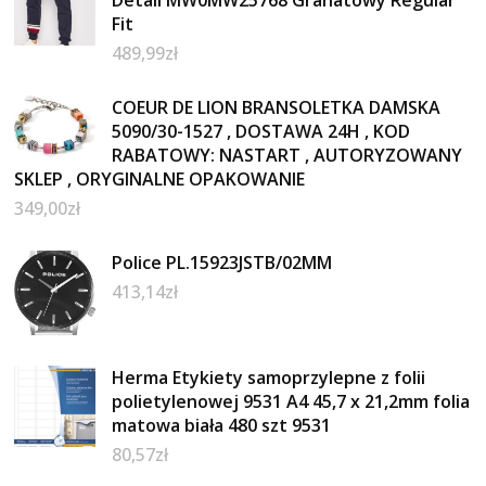
Detail MW0MW25768 Granatowy Regular
Fit
489,99
zł
COEUR DE LION BRANSOLETKA DAMSKA
5090/30-1527 , DOSTAWA 24H , KOD
RABATOWY: NASTART , AUTORYZOWANY
SKLEP , ORYGINALNE OPAKOWANIE
349,00
zł
Police PL.15923JSTB/02MM
413,14
zł
Herma Etykiety samoprzylepne z folii
polietylenowej 9531 A4 45,7 x 21,2mm folia
matowa biała 480 szt 9531
80,57
zł