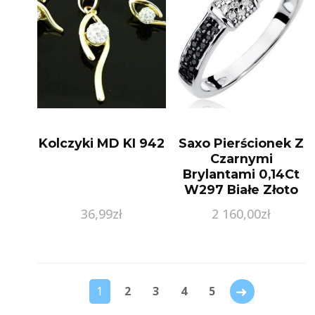
Kolczyki MD KI 942
Saxo Pierścionek Z
Czarnymi
Brylantami 0,14Ct
W297 Białe Złoto
W298B014C
36,99
zł
2 160,00
zł
→
1
2
3
4
5