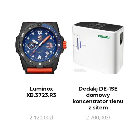
Luminox
Dedakj DE-1SE
XB.3723.R3
domowy
koncentrator tlenu
z sitem
molekularnym 1
2 120,00
zł
2 700,00
zł
sztuka