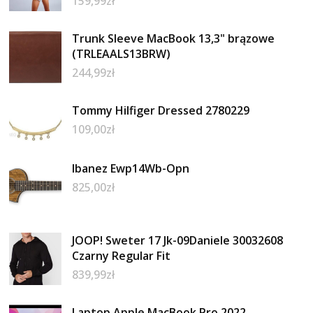
159,99
zł
Trunk Sleeve MacBook 13,3" brązowe
(TRLEAALS13BRW)
244,99
zł
Tommy Hilfiger Dressed 2780229
109,00
zł
Ibanez Ewp14Wb-Opn
825,00
zł
JOOP! Sweter 17 Jk-09Daniele 30032608
Czarny Regular Fit
839,99
zł
Laptop Apple MacBook Pro 2022