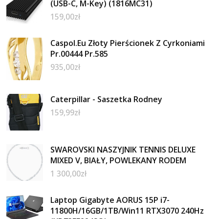
(USB-C, M-Key) (1816MC31)
159,00
zł
Caspol.Eu Złoty Pierścionek Z Cyrkoniami
Pr.00444 Pr.585
935,00
zł
Caterpillar - Saszetka Rodney
159,99
zł
SWAROVSKI NASZYJNIK TENNIS DELUXE
MIXED V, BIAŁY, POWLEKANY RODEM
1 300,00
zł
Laptop Gigabyte AORUS 15P i7-
11800H/16GB/1TB/Win11 RTX3070 240Hz