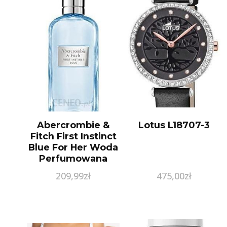
Abercrombie &
Lotus L18707-3
Fitch First Instinct
Blue For Her Woda
Perfumowana
100Ml
209,99
zł
475,00
zł