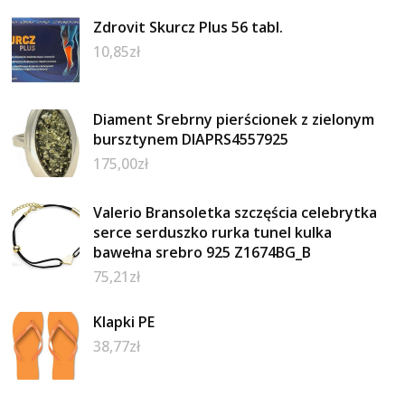
Zdrovit Skurcz Plus 56 tabl.
10,85
zł
Diament Srebrny pierścionek z zielonym
bursztynem DIAPRS4557925
175,00
zł
Valerio Bransoletka szczęścia celebrytka
serce serduszko rurka tunel kulka
bawełna srebro 925 Z1674BG_B
75,21
zł
Klapki PE
38,77
zł