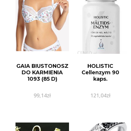
GAIA BIUSTONOSZ
HOLISTIC
DO KARMIENIA
Cellenzym 90
1093 (85 D)
kaps.
99,14
zł
121,04
zł