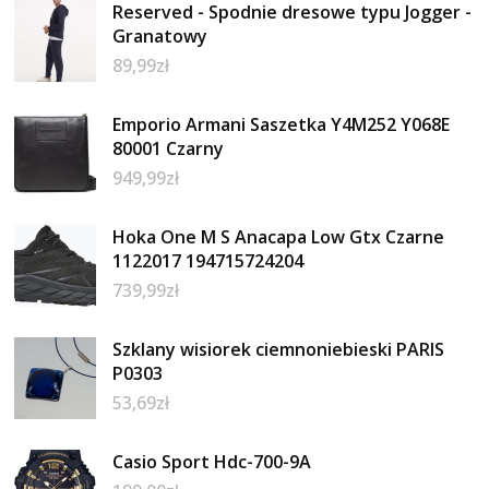
Reserved - Spodnie dresowe typu Jogger -
Granatowy
89,99
zł
Emporio Armani Saszetka Y4M252 Y068E
80001 Czarny
949,99
zł
Hoka One M S Anacapa Low Gtx Czarne
1122017 194715724204
739,99
zł
Szklany wisiorek ciemnoniebieski PARIS
P0303
53,69
zł
Casio Sport Hdc-700-9A