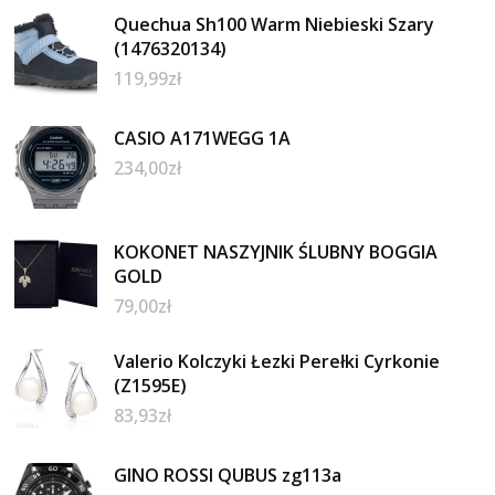
Quechua Sh100 Warm Niebieski Szary
(1476320134)
119,99
zł
CASIO A171WEGG 1A
234,00
zł
KOKONET NASZYJNIK ŚLUBNY BOGGIA
GOLD
79,00
zł
Valerio Kolczyki Łezki Perełki Cyrkonie
(Z1595E)
83,93
zł
GINO ROSSI QUBUS zg113a