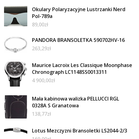
Okulary Polaryzacyjne Lustrzanki Nerd
Pol-789a
89,00
zł
PANDORA BRANSOLETKA 590702HV-16
263,29
zł
Maurice Lacroix Les Classique Moonphase
Chronograph LC1148SS0013311
4 900,00
zł
Mała kabinowa walizka PELLUCCI RGL
0328A S Granatowa
138,77
zł
Lotus Mezczyzni Bransoletki LS2044-2/3