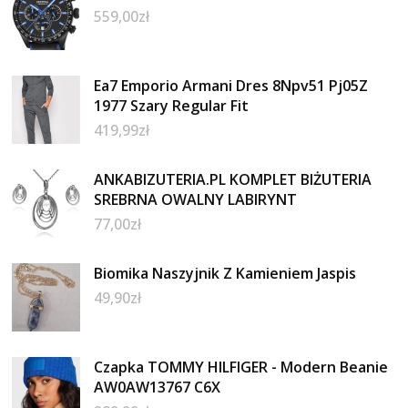
559,00
zł
Ea7 Emporio Armani Dres 8Npv51 Pj05Z
1977 Szary Regular Fit
419,99
zł
ANKABIZUTERIA.PL KOMPLET BIŻUTERIA
SREBRNA OWALNY LABIRYNT
77,00
zł
Biomika Naszyjnik Z Kamieniem Jaspis
49,90
zł
Czapka TOMMY HILFIGER - Modern Beanie
AW0AW13767 C6X