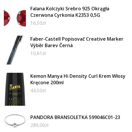
Falana Kolczyki Srebro 925 Okrągła
Czerwona Cyrkonia K2353 0,5G
16,50
zł
Faber-Castell Popisovač Creative Marker
Výběr Barev Černá
10,61
zł
Kemon Manya Hi Density Curl Krem Włosy
Kręcone 200ml
44,50
zł
PANDORA BRANSOLETKA 599046C01-23
289,00
zł