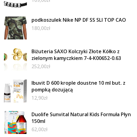
169,00
zł
podkoszulek Nike NP DF SS SLI TOP CAO
180,00
zł
Biżuteria SAXO Kolczyki Złote Kółko z
zielonym kamyczkiem 7-4-K00652-0.63
252,00
zł
Ibuvit D 600 krople doustne 10 ml but. z
pompką dozującą
12,90
zł
Duolife Sunvital Natural Kids Formuła Płyn
150ml
62,00
zł