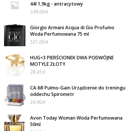
44l 1,9kg - antracytowy
349,00
zł
Giorgio Armani Acqua di Gio Profumo
Woda Perfumowana 75 ml
321,00
zł
HUG<3 PIERŚCIONEK DWA PODWÓJNE
MOTYLE ZŁOTY
28,41
zł
CA-MI Pulmo-Gain Urządzenie do treningu
oddechu Spirometr
24,90
zł
Avon Today Woman Woda Perfumowana
50ml