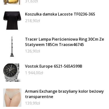
31,63
zł
Koszulka damska Lacoste TF0236-36S
218,90
zł
Tracer Lampa Pierścieniowa Ring 30Cm Ze
Statywem 185Cm Traosw46745
126,90
zł
Vostok Europe 6S21-565A599B
1 944,00
zł
Armani Exchange brazyliany kolor beżowy
transparentne
139,99
zł