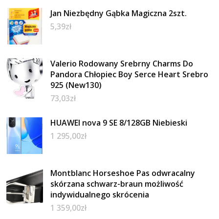
Jan Niezbędny Gąbka Magiczna 2szt.
5,39
zł
Valerio Rodowany Srebrny Charms Do
Pandora Chłopiec Boy Serce Heart Srebro
925 (New130)
73,03
zł
HUAWEI nova 9 SE 8/128GB Niebieski
1 295,00
zł
Montblanc Horseshoe Pas odwracalny
skórzana schwarz-braun możliwość
indywidualnego skrócenia
1 359,00
zł