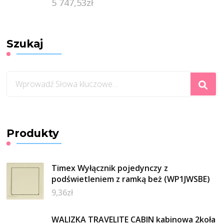
5 747,53
zł
Szukaj
Szukasz
czegoś?
Produkty
Timex Wyłącznik pojedynczy z
podświetleniem z ramką beż (WP1JWSBE)
9,36
zł
WALIZKA TRAVELITE CABIN kabinowa 2koła