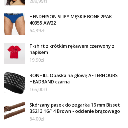
289,99
zł
HENDERSON SLIPY MĘSKIE BONE 2PAK
40355 AW22
64,39
zł
T-shirt z krótkim rękawem czerwony z
napisem
19,90
zł
RONHILL Opaska na głowę AFTERHOURS
HEADBAND czarna
165,00
zł
Skórzany pasek do zegarka 16 mm Bisset
BS213 16/14 Brown - odcienie brązowego
64,00
zł