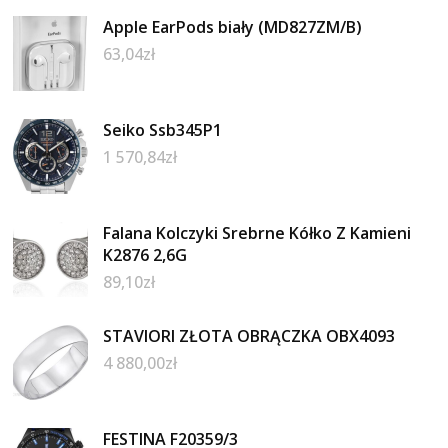
Apple EarPods biały (MD827ZM/B)
63,04
zł
Seiko Ssb345P1
1 570,84
zł
Falana Kolczyki Srebrne Kółko Z Kamieni
K2876 2,6G
89,10
zł
STAVIORI ZŁOTA OBRĄCZKA OBX4093
4 880,00
zł
FESTINA F20359/3