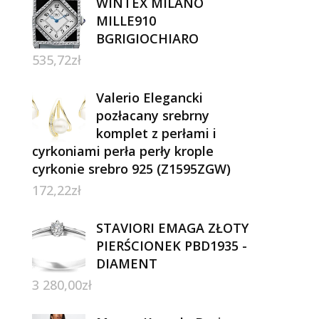
WINTEX MILANO
MILLE910
BGRIGIOCHIARO
535,72
zł
Valerio Elegancki
pozłacany srebrny
komplet z perłami i
cyrkoniami perła perły krople
cyrkonie srebro 925 (Z1595ZGW)
172,22
zł
STAVIORI EMAGA ZŁOTY
PIERŚCIONEK PBD1935 -
DIAMENT
3 280,00
zł