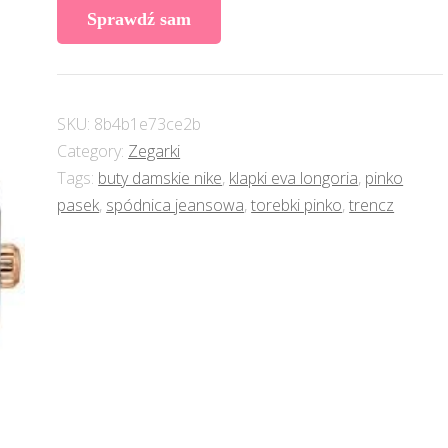
Sprawdź sam
SKU:
8b4b1e73ce2b
Category:
Zegarki
Tags:
buty damskie nike
,
klapki eva longoria
,
pinko
pasek
,
spódnica jeansowa
,
torebki pinko
,
trencz