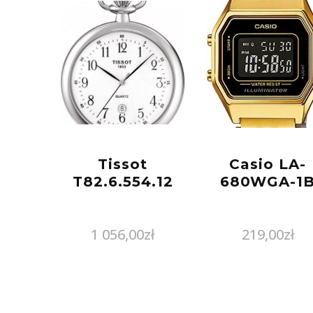
Tissot
Casio LA-
T82.6.554.12
680WGA-1
1 056,00
zł
219,00
zł