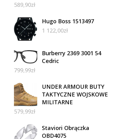
589,90
zł
Hugo Boss 1513497
1 122,00
zł
Burberry 2369 3001 54
Cedric
799,99
zł
UNDER ARMOUR BUTY
TAKTYCZNE WOJSKOWE
MILITARNE
579,99
zł
Staviori Obrączka
OBD4075