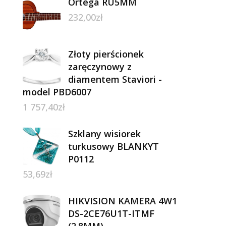
Ortega RU5MM
232,00
zł
Złoty pierścionek
zaręczynowy z
diamentem Staviori -
model PBD6007
1 757,40
zł
Szklany wisiorek
turkusowy BLANKYT
P0112
53,69
zł
HIKVISION KAMERA 4W1
DS-2CE76U1T-ITMF
(2.8MM)