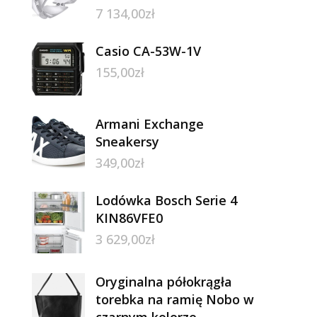
7 134,00
zł
Casio CA-53W-1V
155,00
zł
Armani Exchange
Sneakersy
349,00
zł
Lodówka Bosch Serie 4
KIN86VFE0
3 629,00
zł
Oryginalna półokrągła
torebka na ramię Nobo w
czarnym kolorze