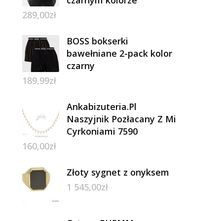
289,00
zł
BOSS bokserki
bawełniane 2-pack kolor
czarny
189,99
zł
Ankabizuteria.Pl
Naszyjnik Pozłacany Z Mi
Cyrkoniami 7590
160,00
zł
Złoty sygnet z onyksem
1 545,00
zł