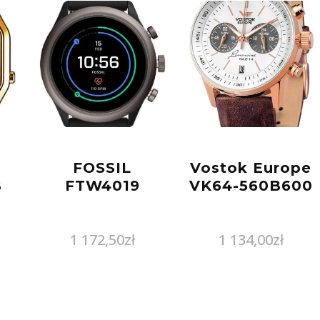
FOSSIL
Vostok Europe
B
FTW4019
VK64-560B600
1 172,50
zł
1 134,00
zł