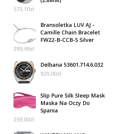
573,10
zł
Bransoletka LUV AJ -
Camille Chain Bracelet
FW22-B-CCB-S Silver
399,99
zł
Delbana 53601.714.6.032
929,00
zł
Slip Pure Silk Sleep Mask
Maska Na Oczy Do
Spania
259,00
zł