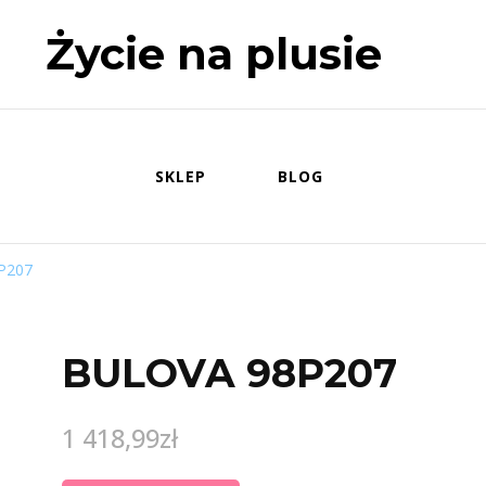
Życie na plusie
SKLEP
BLOG
P207
BULOVA 98P207
1 418,99
zł