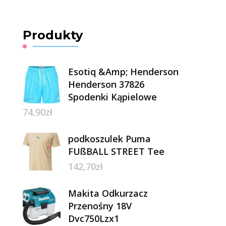
Produkty
Esotiq &Amp; Henderson
Henderson 37826
Spodenki Kąpielowe
74,90
zł
podkoszulek Puma
FUßBALL STREET Tee
142,70
zł
Makita Odkurzacz
Przenośny 18V
Dvc750Lzx1