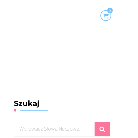
0
Szukaj
Szukasz
czegoś?