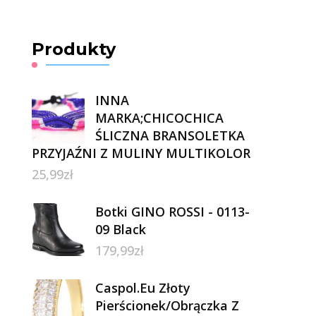
Produkty
INNA
MARKA;CHICOCHICA
ŚLICZNA BRANSOLETKA
PRZYJAŹNI Z MULINY MULTIKOLOR
25,99
zł
Botki GINO ROSSI - 0113-
09 Black
179,99
zł
Caspol.Eu Złoty
Pierścionek/Obrączka Z