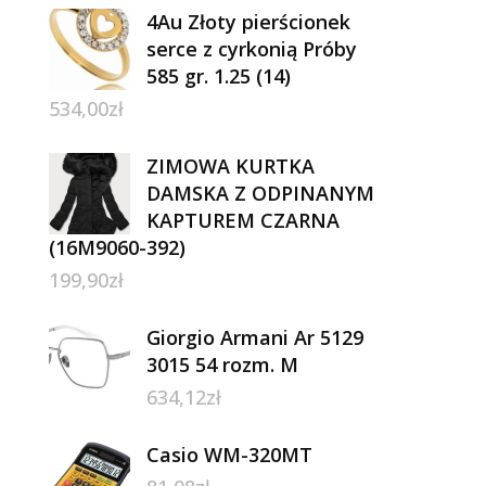
4Au Złoty pierścionek
serce z cyrkonią Próby
585 gr. 1.25 (14)
534,00
zł
ZIMOWA KURTKA
DAMSKA Z ODPINANYM
KAPTUREM CZARNA
(16M9060-392)
199,90
zł
Giorgio Armani Ar 5129
3015 54 rozm. M
634,12
zł
Casio WM-320MT