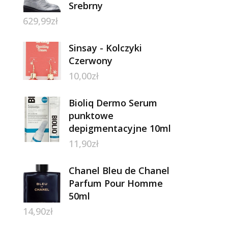
Srebrny
629,99
zł
Sinsay - Kolczyki
Czerwony
10,00
zł
Bioliq Dermo Serum
punktowe
depigmentacyjne 10ml
11,90
zł
Chanel Bleu de Chanel
Parfum Pour Homme
50ml
14,90
zł