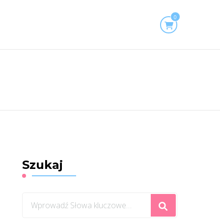
0
Szukaj
Szukasz
czegoś?