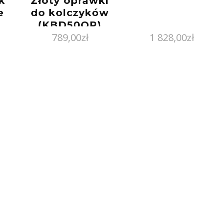
k
Złoty oprawki
e
do kolczyków
(KBD50OP)
789,00
zł
1 828,00
zł