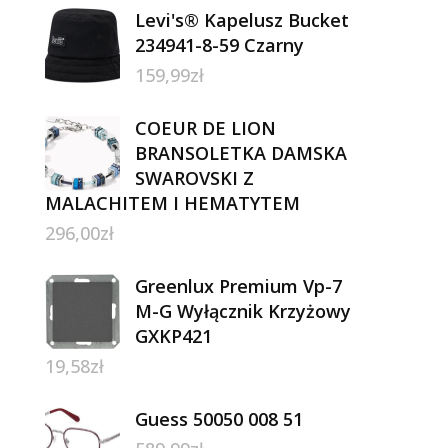
Levi's® Kapelusz Bucket
234941-8-59 Czarny
159,99
zł
COEUR DE LION
BRANSOLETKA DAMSKA
SWAROVSKI Z
MALACHITEM I HEMATYTEM
296,00
zł
Greenlux Premium Vp-7
M-G Wyłącznik Krzyżowy
GXKP421
19,58
zł
Guess 50050 008 51