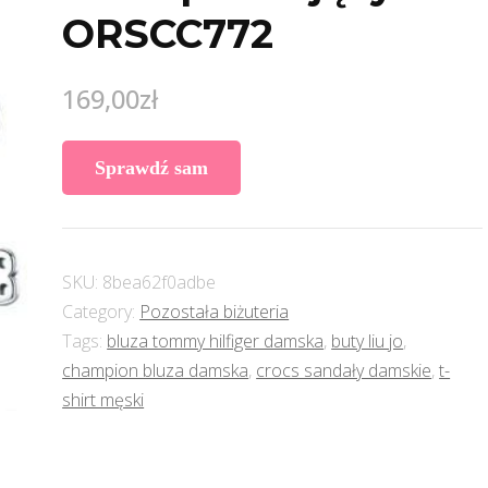
ORSCC772
169,00
zł
Sprawdź sam
SKU:
8bea62f0adbe
Category:
Pozostała biżuteria
Tags:
bluza tommy hilfiger damska
,
buty liu jo
,
champion bluza damska
,
crocs sandały damskie
,
t-
shirt męski