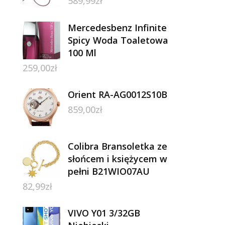
589,99
zł
Mercedesbenz Infinite
Spicy Woda Toaletowa
100 Ml
259,00
zł
Orient RA-AG0012S10B
859,00
zł
Colibra Bransoletka ze
słońcem i księżycem w
pełni B21WIO07AU
82,99
zł
VIVO Y01 3/32GB