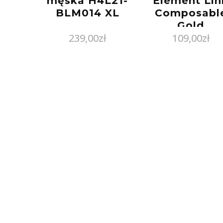
męska H4L21-
Element Lin
BLM014 XL
Composabl
Gold
239,00
zł
109,00
zł
Biedronka
030272/69
(3027269)