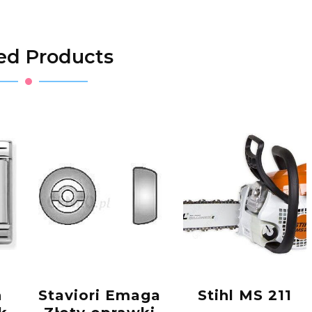
ed Products
n
Staviori Emaga
Stihl MS 211