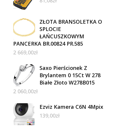
81,08
zł
ZŁOTA BRANSOLETKA O
SPLOCIE
ŁAŃCUSZKOWYM
PANCERKA BR.00824 PR.585
2 669,00
zł
Saxo Pierścionek Z
Brylantem 0 15Ct W 278
Białe Złoto W278B015
2 060,00
zł
Ezviz Kamera C6N 4Mpix
139,00
zł