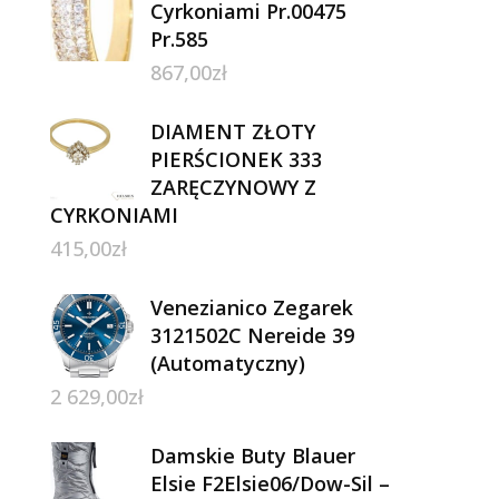
Cyrkoniami Pr.00475
Pr.585
867,00
zł
DIAMENT ZŁOTY
PIERŚCIONEK 333
ZARĘCZYNOWY Z
CYRKONIAMI
415,00
zł
Venezianico Zegarek
3121502C Nereide 39
(Automatyczny)
2 629,00
zł
Damskie Buty Blauer
Elsie F2Elsie06/Dow-Sil –