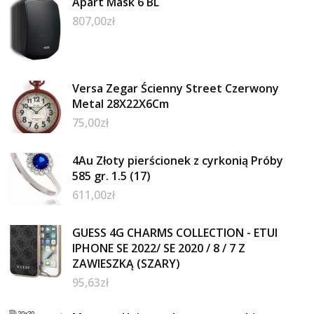
Apart Mask 6 BL
807,00
zł
Versa Zegar Ścienny Street Czerwony
Metal 28X22X6Cm
75,00
zł
4Au Złoty pierścionek z cyrkonią Próby
585 gr. 1.5 (17)
611,00
zł
GUESS 4G CHARMS COLLECTION - ETUI
IPHONE SE 2022/ SE 2020 / 8 / 7 Z
ZAWIESZKĄ (SZARY)
95,63
zł