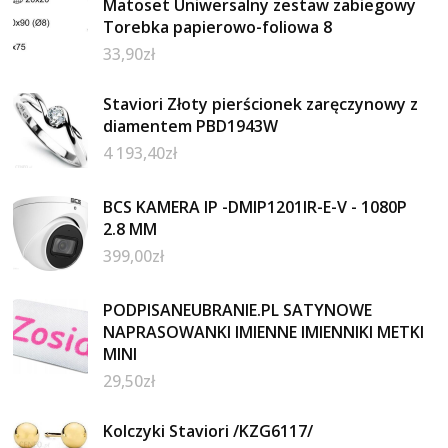
Matoset Uniwersalny zestaw zabiegowy
Torebka papierowo-foliowa 8
33,90
zł
Staviori Złoty pierścionek zaręczynowy z
diamentem PBD1943W
4 193,40
zł
BCS KAMERA IP -DMIP1201IR-E-V - 1080P
2.8 MM
399,00
zł
PODPISANEUBRANIE.PL SATYNOWE
NAPRASOWANKI IMIENNE IMIENNIKI METKI
MINI
29,50
zł
Kolczyki Staviori /KZG6117/