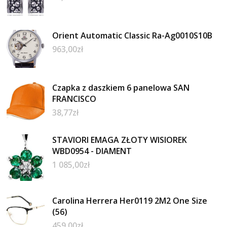
Orient Automatic Classic Ra-Ag0010S10B
963,00
zł
Czapka z daszkiem 6 panelowa SAN
FRANCISCO
38,77
zł
STAVIORI EMAGA ZŁOTY WISIOREK
WBD0954 - DIAMENT
1 085,00
zł
Carolina Herrera Her0119 2M2 One Size
(56)
459,00
zł