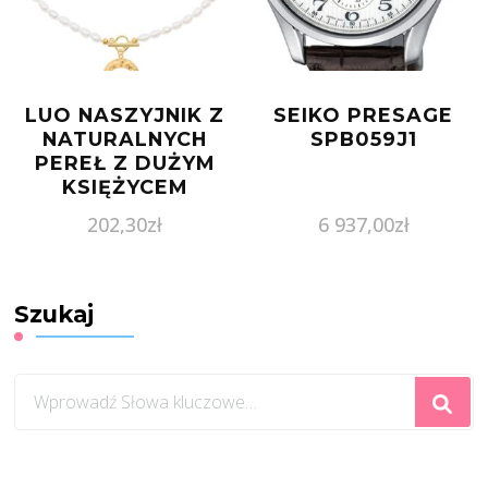
LUO NASZYJNIK Z
SEIKO PRESAGE
NATURALNYCH
SPB059J1
PEREŁ Z DUŻYM
KSIĘŻYCEM
202,30
zł
6 937,00
zł
Szukaj
Szukasz
czegoś?