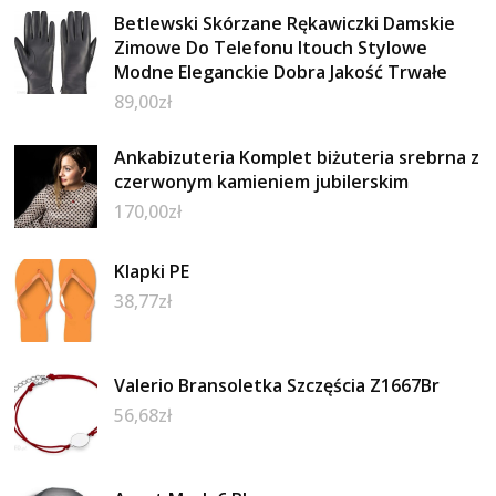
Betlewski Skórzane Rękawiczki Damskie
Zimowe Do Telefonu Itouch Stylowe
Modne Eleganckie Dobra Jakość Trwałe
89,00
zł
Ankabizuteria Komplet biżuteria srebrna z
czerwonym kamieniem jubilerskim
170,00
zł
Klapki PE
38,77
zł
Valerio Bransoletka Szczęścia Z1667Br
56,68
zł