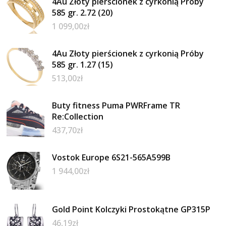
4Au Złoty pierścionek z cyrkonią Próby
585 gr. 2.72 (20)
1 099,00
zł
4Au Złoty pierścionek z cyrkonią Próby
585 gr. 1.27 (15)
513,00
zł
Buty fitness Puma PWRFrame TR
Re:Collection
437,70
zł
Vostok Europe 6S21-565A599B
1 944,00
zł
Gold Point Kolczyki Prostokątne GP315P
46,19
zł