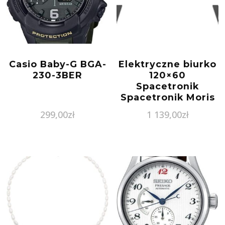
Casio Baby-G BGA-
Elektryczne biurko
230-3BER
120×60
Spacetronik
Spacetronik Moris
+ organizer do
299,00
zł
1 139,00
zł
kabli (SPE-O124BO)