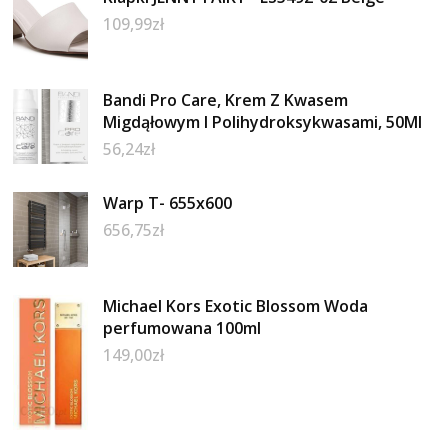
109,99
zł
Bandi Pro Care, Krem Z Kwasem
Migdąłowym I Polihydroksykwasami, 50Ml
56,24
zł
Warp T- 655x600
656,75
zł
Michael Kors Exotic Blossom Woda
perfumowana 100ml
149,00
zł