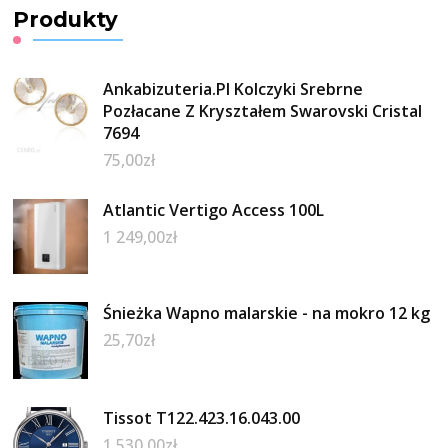
Produkty
Ankabizuteria.Pl Kolczyki Srebrne
Pozłacane Z Kryształem Swarovski Cristal
7694
75,00
zł
Atlantic Vertigo Access 100L
1 249,00
zł
Śnieżka Wapno malarskie - na mokro 12 kg
25,70
zł
Tissot T122.423.16.043.00
1 530,00
zł