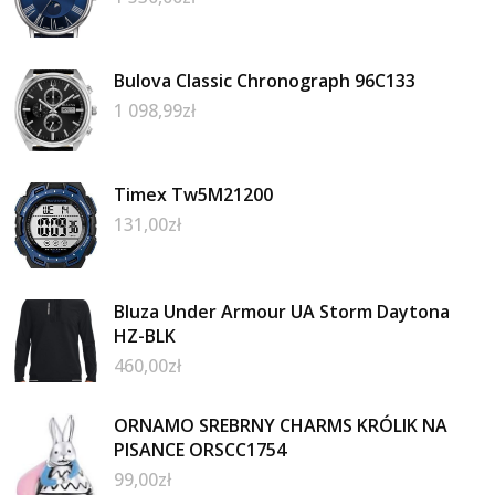
Bulova Classic Chronograph 96C133
1 098,99
zł
Timex Tw5M21200
131,00
zł
Bluza Under Armour UA Storm Daytona
HZ-BLK
460,00
zł
ORNAMO SREBRNY CHARMS KRÓLIK NA
PISANCE ORSCC1754
99,00
zł