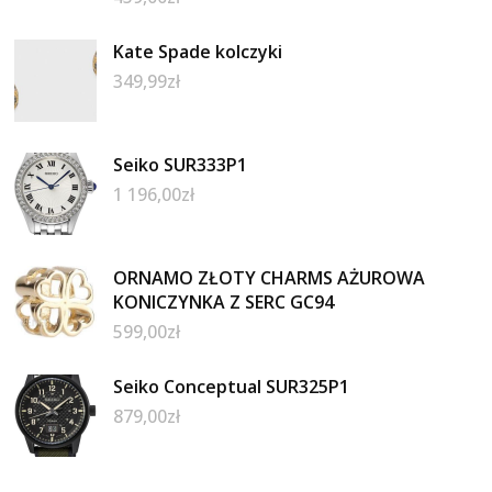
Kate Spade kolczyki
349,99
zł
Seiko SUR333P1
1 196,00
zł
ORNAMO ZŁOTY CHARMS AŻUROWA
KONICZYNKA Z SERC GC94
599,00
zł
Seiko Conceptual SUR325P1
879,00
zł