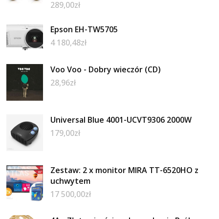
289,00
zł
Epson EH-TW5705
4 180,48
zł
Voo Voo - Dobry wieczór (CD)
28,96
zł
Universal Blue 4001-UCVT9306 2000W
179,00
zł
Zestaw: 2 x monitor MIRA TT-6520HO z
uchwytem
17 500,00
zł