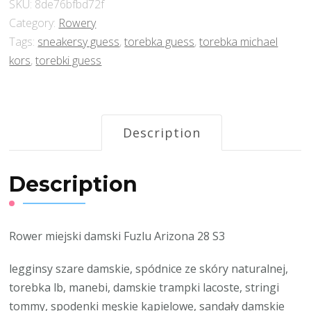
SKU:
8de76bfbd72f
Category:
Rowery
Tags:
sneakersy guess
,
torebka guess
,
torebka michael
kors
,
torebki guess
Description
Description
Rower miejski damski Fuzlu Arizona 28 S3
legginsy szare damskie, spódnice ze skóry naturalnej,
torebka lb, manebi, damskie trampki lacoste, stringi
tommy, spodenki męskie kąpielowe, sandały damskie