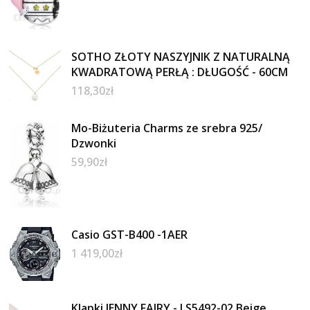
SOTHO ZŁOTY NASZYJNIK Z NATURALNĄ
KWADRATOWĄ PERŁĄ : DŁUGOŚĆ - 60CM
118,30
zł
Mo-Biżuteria Charms ze srebra 925/
Dzwonki
59,90
zł
Casio GST-B400 -1AER
1 419,00
zł
Klapki JENNY FAIRY - LS5492-02 Beige