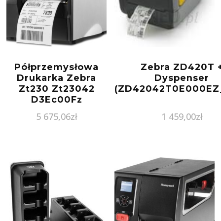
Półprzemysłowa
Zebra ZD420T 
Drukarka Zebra
Dyspenser
Zt230 Zt23042
(ZD42042T0E000EZ
D3Ec00Fz
5 675,06
zł
1 459,00
zł