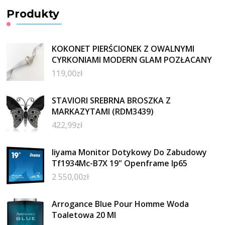
Produkty
KOKONET PIERŚCIONEK Z OWALNYMI
CYRKONIAMI MODERN GLAM POZŁACANY
119,00
zł
STAVIORI SREBRNA BROSZKA Z
MARKAZYTAMI (RDM3439)
422,99
zł
Iiyama Monitor Dotykowy Do Zabudowy
Tf1934Mc-B7X 19" Openframe Ip65
2 550,00
zł
Arrogance Blue Pour Homme Woda
Toaletowa 20 Ml