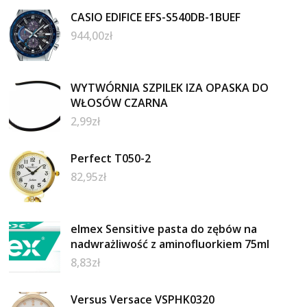
CASIO EDIFICE EFS-S540DB-1BUEF
944,00
zł
WYTWÓRNIA SZPILEK IZA OPASKA DO
WŁOSÓW CZARNA
2,99
zł
Perfect T050-2
82,95
zł
elmex Sensitive pasta do zębów na
nadwrażliwość z aminofluorkiem 75ml
8,83
zł
Versus Versace VSPHK0320