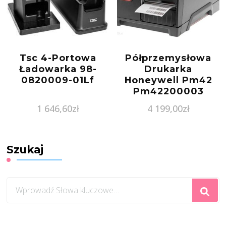
Tsc 4-Portowa
Półprzemysłowa
Ładowarka 98-
Drukarka
0820009-01Lf
Honeywell Pm42
Pm42200003
1 646,60
zł
4 199,00
zł
Szukaj
Szukasz
czegoś?