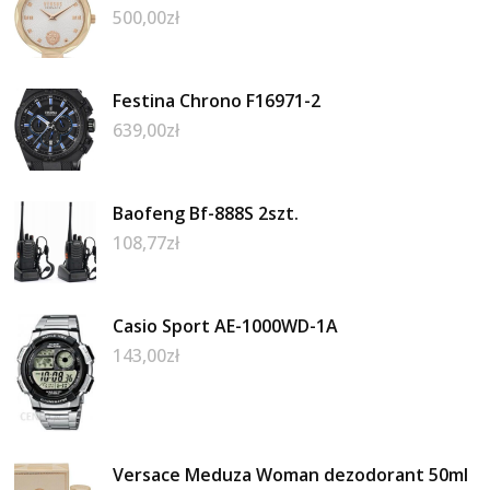
500,00
zł
Festina Chrono F16971-2
639,00
zł
Baofeng Bf-888S 2szt.
108,77
zł
Casio Sport AE-1000WD-1A
143,00
zł
Versace Meduza Woman dezodorant 50ml