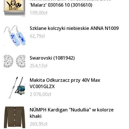
'Malarz' 030166 10 (3016610)
109,00
zł
Szklane kolczyki niebieskie ANNA N1009
62,79
zł
Swarovski (1081942)
254,13
zł
Makita Odkurzacz przy 40V Max
VC001GLZX
2 076,00
zł
NÜMPH Kardigan "Nudullia" w kolorze
khaki
263,95
zł