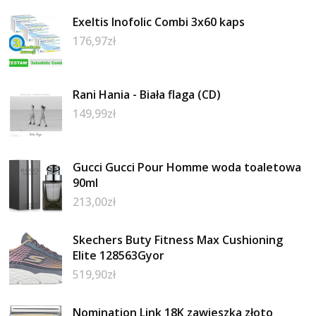
Exeltis Inofolic Combi 3x60 kaps
176,97
zł
Rani Hania - Biała flaga (CD)
149,99
zł
Gucci Gucci Pour Homme woda toaletowa
90ml
213,00
zł
Skechers Buty Fitness Max Cushioning
Elite 128563Gyor
519,90
zł
Nomination Link 18K zawieszka złoto