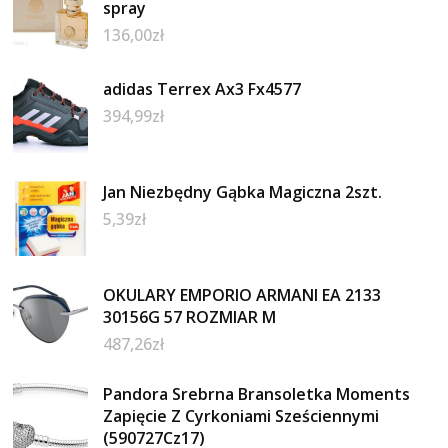
spray
136,00
zł
adidas Terrex Ax3 Fx4577
394,99
zł
Jan Niezbędny Gąbka Magiczna 2szt.
5,39
zł
OKULARY EMPORIO ARMANI EA 2133
30156G 57 ROZMIAR M
487,26
zł
Pandora Srebrna Bransoletka Moments
Zapięcie Z Cyrkoniami Sześciennymi
(590727Cz17)