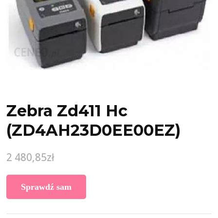
Zebra Zd411 Hc
(ZD4AH23D0EE00EZ)
2 480,85
zł
Sprawdź sam