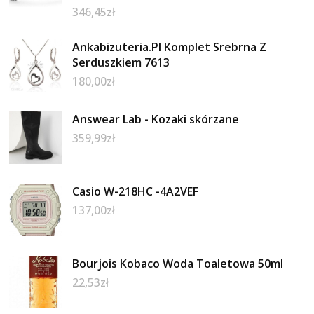
346,45
zł
Ankabizuteria.Pl Komplet Srebrna Z
Serduszkiem 7613
180,00
zł
Answear Lab - Kozaki skórzane
359,99
zł
Casio W-218HC -4A2VEF
137,00
zł
Bourjois Kobaco Woda Toaletowa 50ml
22,53
zł