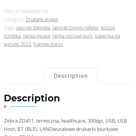
SKU:
a740e6a30158
Category:
Drukarki etykiet
Tags:
japonki damskie
,
japonki tommy hilfiger
,
koszyk
torebka
,
nerka męska
,
nerka michael kors
,
sukienka na
wesele 2022
,
trampki guess
Description
Description
Zebra ZD411, termiczna, healthcare, 300dpi, USB, USB
Host, BT (BLE), LANDwucalowe drukarki biurkowe