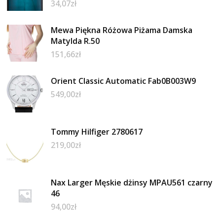
34,07
zł
Mewa Piękna Różowa Piżama Damska
Matylda R.50
151,66
zł
Orient Classic Automatic Fab0B003W9
549,00
zł
Tommy Hilfiger 2780617
219,00
zł
Nax Larger Męskie dżinsy MPAU561 czarny
46
94,00
zł