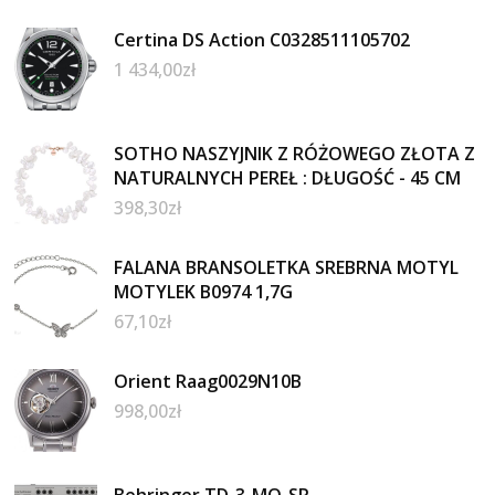
Certina DS Action C0328511105702
1 434,00
zł
SOTHO NASZYJNIK Z RÓŻOWEGO ZŁOTA Z
NATURALNYCH PEREŁ : DŁUGOŚĆ - 45 CM
398,30
zł
FALANA BRANSOLETKA SREBRNA MOTYL
MOTYLEK B0974 1,7G
67,10
zł
Orient Raag0029N10B
998,00
zł
Behringer TD-3-MO-SR