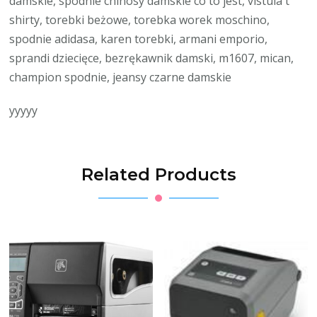
damskie, spodnie chinosy damskie co to jest, vistula t
shirty, torebki beżowe, torebka worek moschino,
spodnie adidasa, karen torebki, armani emporio,
sprandi dziecięce, bezrękawnik damski, m1607, mican,
champion spodnie, jeansy czarne damskie
yyyyy
Related Products