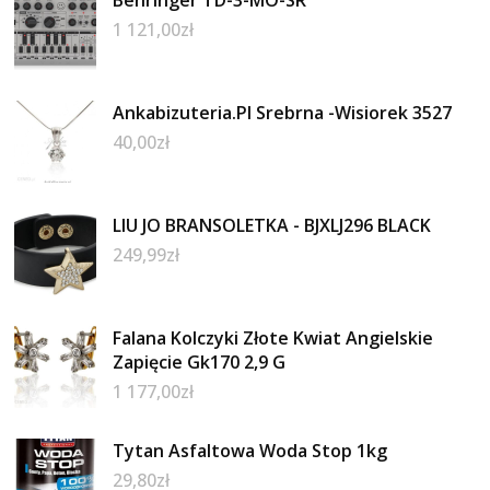
1 121,00
zł
Ankabizuteria.Pl Srebrna -Wisiorek 3527
40,00
zł
LIU JO BRANSOLETKA - BJXLJ296 BLACK
249,99
zł
Falana Kolczyki Złote Kwiat Angielskie
Zapięcie Gk170 2,9 G
1 177,00
zł
Tytan Asfaltowa Woda Stop 1kg
29,80
zł