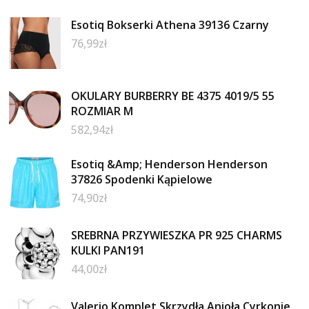
Esotiq Bokserki Athena 39136 Czarny
76,99
zł
OKULARY BURBERRY BE 4375 4019/5 55
ROZMIAR M
582,94
zł
Esotiq &Amp; Henderson Henderson
37826 Spodenki Kąpielowe
74,90
zł
SREBRNA PRZYWIESZKA PR 925 CHARMS
KULKI PAN191
44,00
zł
Valerio Komplet Skrzydła Anioła Cyrkonie