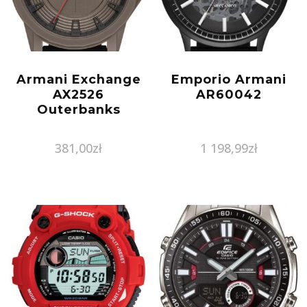
Armani Exchange
Emporio Armani
AX2526
AR60042
Outerbanks
381,00
zł
1 198,99
zł