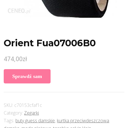
Orient Fua07006B0
474,00
zł
Sprawdź sam
SKU:
c70153cfaf1c
Category:
Zegarki
Tags:
buty guess damskie
,
kurtka przeciwdeszczowa