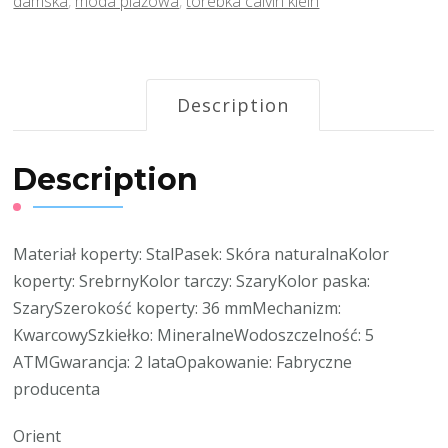
damska
,
moda plażowa
,
torebka calvin klein
Description
Description
Materiał koperty: StalPasek: Skóra naturalnaKolor
koperty: SrebrnyKolor tarczy: SzaryKolor paska:
SzarySzerokość koperty: 36 mmMechanizm:
KwarcowySzkiełko: MineralneWodoszczelność: 5
ATMGwarancja: 2 lataOpakowanie: Fabryczne
producenta
Orient