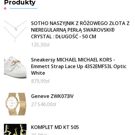
Produkty
SOTHO NASZYJNIK Z RÓŻOWEGO ZŁOTA Z
NIEREGULARNĄ PERŁĄ SWAROVSKI®
CRYSTAL : DŁUGOŚĆ - 50 CM
125,30
zł
Sneakersy MICHAEL MICHAEL KORS -
Emmett Strap Lace Up 43S2EMFS3L Optic
White
879,99
zł
Geneve ZWK073IV
27 546,00
zł
KOMPLET MD KT 505