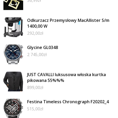
36,99
zł
Odkurzacz Przemysłowy MacAllister S/m
1400,00 W
292,00
zł
Glycine GL0348
2 745,00
zł
JUST CAVALLI luksusowa włoska kurtka
pikowana 55%%%
899,00
zł
Festina Timeless Chronograph F20202_4
515,00
zł