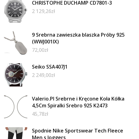
CHRISTOPHE DUCHAMP CD7801-3
2 129,26
zł
9 Srebrna zawieszka blaszka Próby 925
(WWJ001IX)
72,00
zł
Seiko SSA407J1
2 249,00
zł
Valerio.Pl Srebrne i Kręcone Koła Kółka
4,5Cm Spiralki Srebro 925 K2473
45,78
zł
Spodnie Nike Sportswear Tech Fleece
Men s Joggers