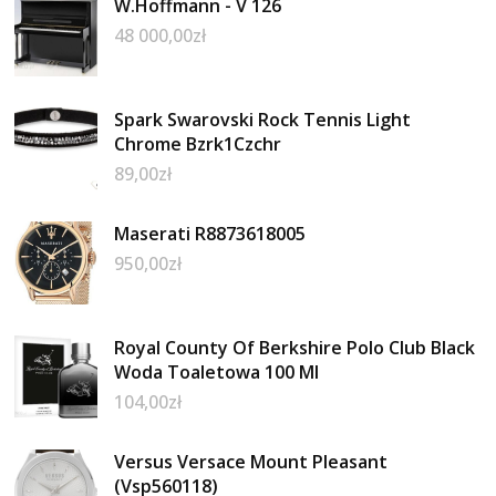
W.Hoffmann - V 126
48 000,00
zł
Spark Swarovski Rock Tennis Light
Chrome Bzrk1Czchr
89,00
zł
Maserati R8873618005
950,00
zł
Royal County Of Berkshire Polo Club Black
Woda Toaletowa 100 Ml
104,00
zł
Versus Versace Mount Pleasant
(Vsp560118)