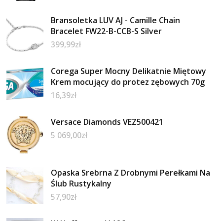
Bransoletka LUV AJ - Camille Chain
Bracelet FW22-B-CCB-S Silver
399,99
zł
Corega Super Mocny Delikatnie Miętowy
Krem mocujący do protez zębowych 70g
16,39
zł
Versace Diamonds VEZ500421
5 069,00
zł
Opaska Srebrna Z Drobnymi Perełkami Na
Ślub Rustykalny
57,90
zł