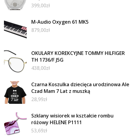
399,00
zł
M-Audio Oxygen 61 MK5
879,00
zł
OKULARY KOREKCYJNE TOMMY HILFIGER
TH 1736/F J5G
438,00
zł
Czarna Koszulka dziecięca urodzinowa Ale
Czad Mam 7 Lat z muszką
28,99
zł
Szklany wisiorek w kształcie rombu
różowy HELENE P1111
53,69
zł