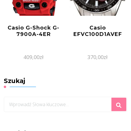
Casio G-Shock G-
Casio
7900A-4ER
EFVC100D1AVEF
409,00
zł
370,00
zł
Szukaj
Szukasz
czegoś?