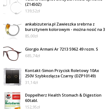
(Z1450Z)
139,52
zł
ankabizuteria.pl Zawieszka srebrna z
bursztynem kolorowym - można nosić na 3
85,00
zł
Giorgio Armani Ar 7213 5962 49 rozm. S
685,74
zł
Kontakt-Simon Przycisk Roletowy 10Ax
250V Szybkozłącza Czarny (DZP10149)
31,14
zł
Doppelherz Health Stomach & Digestion
60tabl.
152,95
zł