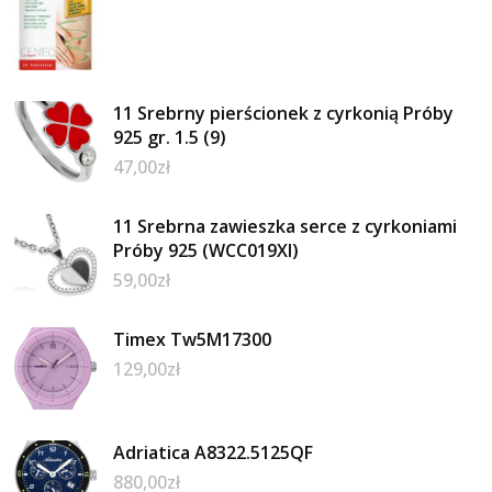
11 Srebrny pierścionek z cyrkonią Próby
925 gr. 1.5 (9)
47,00
zł
11 Srebrna zawieszka serce z cyrkoniami
Próby 925 (WCC019XI)
59,00
zł
Timex Tw5M17300
129,00
zł
Adriatica A8322.5125QF
880,00
zł