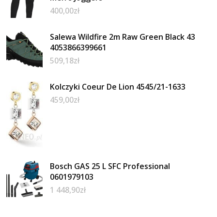
400,00
zł
Salewa Wildfire 2m Raw Green Black 43
4053866399661
509,18
zł
Kolczyki Coeur De Lion 4545/21-1633
459,00
zł
Bosch GAS 25 L SFC Professional
0601979103
1 448,90
zł