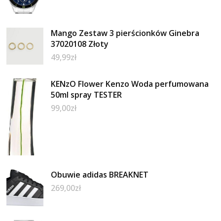
Mango Zestaw 3 pierścionków Ginebra
37020108 Złoty
49,99
zł
KENzO Flower Kenzo Woda perfumowana
50ml spray TESTER
99,00
zł
Obuwie adidas BREAKNET
269,00
zł