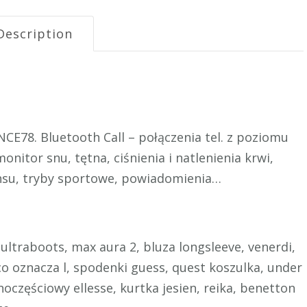
Description
E78. Bluetooth Call – połączenia tel. z poziomu
nitor snu, tętna, ciśnienia i natlenienia krwi,
nsu, tryby sportowe, powiadomienia…
 ultraboots, max aura 2, bluza longsleeve, venerdi,
co oznacza l, spodenki guess, quest koszulka, under
oczęściowy ellesse, kurtka jesien, reika, benetton