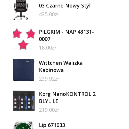
03 Czarne Nowy Styl
435,00
zł
PILGRIM - NAP 43131-
0007
18,00
zł
Wittchen Walizka
Kabinowa
239,92
zł
Korg NanoKONTROL 2
BLYL LE
219,00
zł
Lip 671033