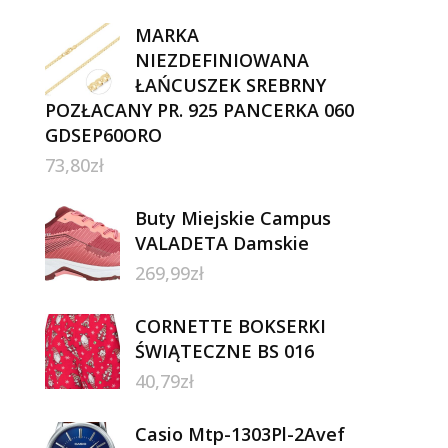
MARKA
NIEZDEFINIOWANA
ŁAŃCUSZEK SREBRNY
POZŁACANY PR. 925 PANCERKA 060
GDSEP60ORO
73,80
zł
Buty Miejskie Campus
VALADETA Damskie
269,99
zł
CORNETTE BOKSERKI
ŚWIĄTECZNE BS 016
40,79
zł
Casio Mtp-1303Pl-2Avef