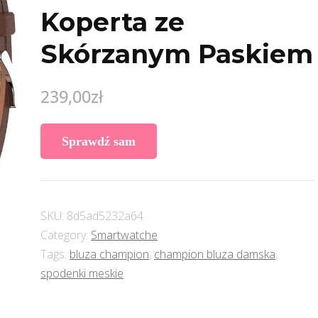
Koperta ze
Skórzanym Paskiem
239,00
zł
Sprawdź sam
SKU:
8d5ad5232a64
Category:
Smartwatche
Tags:
bluza champion
,
champion bluza damska
,
spodenki meskie