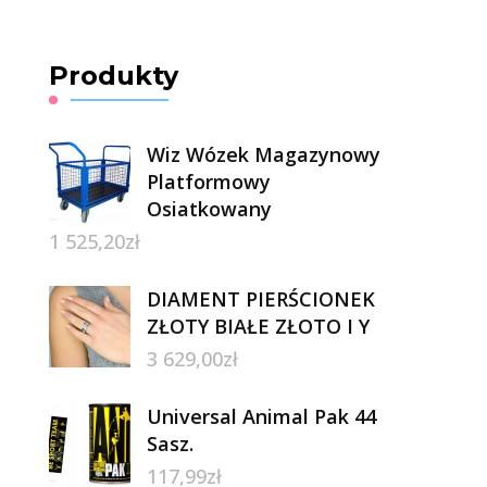
Produkty
Wiz Wózek Magazynowy
Platformowy
Osiatkowany
1 525,20
zł
DIAMENT PIERŚCIONEK
ZŁOTY BIAŁE ZŁOTO I Y
3 629,00
zł
Universal Animal Pak 44
Sasz.
117,99
zł