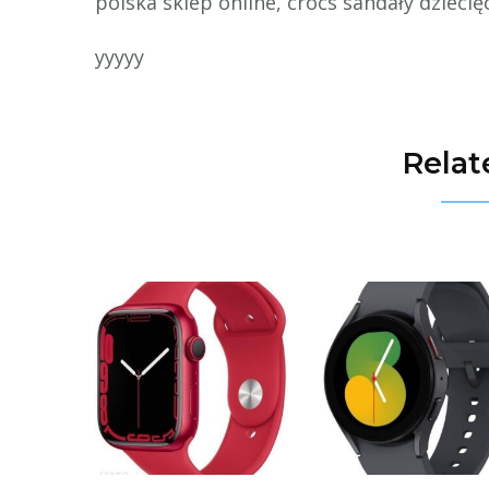
polska sklep online, crocs sandały dziecię
yyyyy
Relat