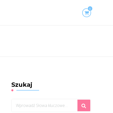
0
Szukaj
Szukasz
czegoś?