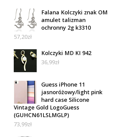
Falana Kolczyki znak OM
amulet talizman
ochronny 2g k3310
57,20
zł
Kolczyki MD KI 942
36,99
zł
Guess iPhone 11
jasnoróżowy/light pink
hard case Silicone
Vintage Gold LogoGuess
(GUHCN61LSLMGLP)
73,99
zł