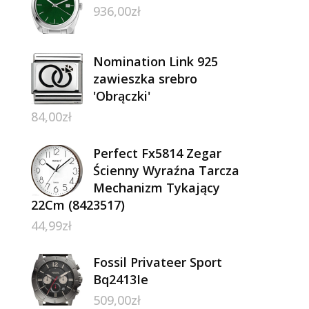
936,00
zł
Nomination Link 925
zawieszka srebro
'Obrączki'
84,00
zł
Perfect Fx5814 Zegar
Ścienny Wyraźna Tarcza
Mechanizm Tykający
22Cm (8423517)
44,99
zł
Fossil Privateer Sport
Bq2413Ie
509,00
zł