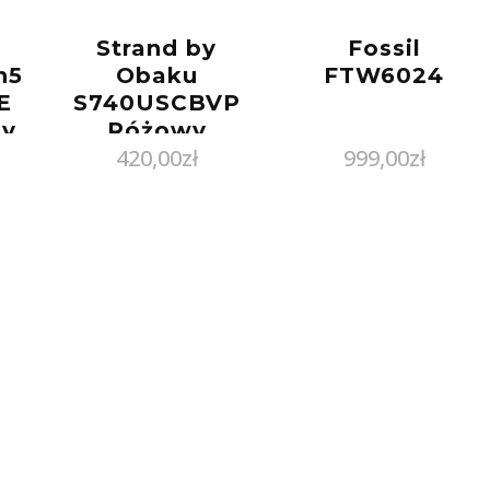
Strand by
Fossil
h5
Obaku
FTW6024
E
S740USCBVP
ny
Różowy
420,00
zł
999,00
zł