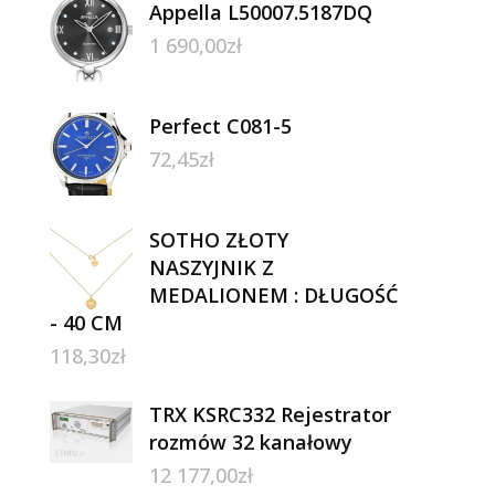
Appella L50007.5187DQ
1 690,00
zł
Perfect C081-5
72,45
zł
SOTHO ZŁOTY
NASZYJNIK Z
MEDALIONEM : DŁUGOŚĆ
- 40 CM
118,30
zł
TRX KSRC332 Rejestrator
rozmów 32 kanałowy
12 177,00
zł