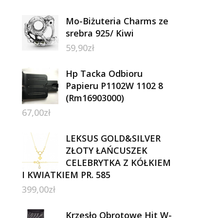
Mo-Biżuteria Charms ze
srebra 925/ Kiwi
59,90
zł
Hp Tacka Odbioru
Papieru P1102W 1102 8
(Rm16903000)
67,00
zł
LEKSUS GOLD&SILVER
ZŁOTY ŁAŃCUSZEK
CELEBRYTKA Z KÓŁKIEM
I KWIATKIEM PR. 585
399,00
zł
Krzesło Obrotowe Hit W-