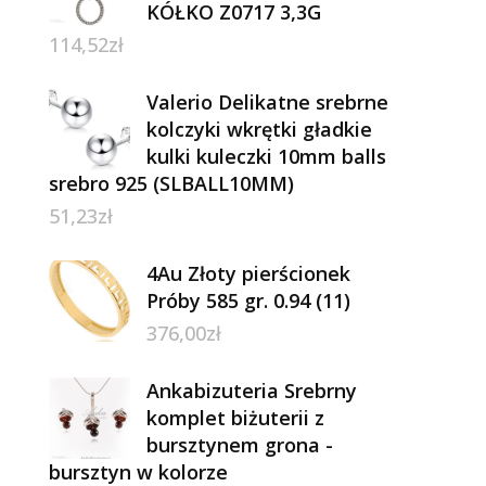
KÓŁKO Z0717 3,3G
114,52
zł
Valerio Delikatne srebrne
kolczyki wkrętki gładkie
kulki kuleczki 10mm balls
srebro 925 (SLBALL10MM)
51,23
zł
4Au Złoty pierścionek
Próby 585 gr. 0.94 (11)
376,00
zł
Ankabizuteria Srebrny
komplet biżuterii z
bursztynem grona -
bursztyn w kolorze