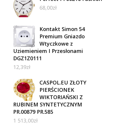
68,00
zł
Kontakt Simon 54
Premium Gniazdo
Wtyczkowe z
Uziemieniem I Przesłonami
DGZ1Z0111
12,39
zł
CASPOL.EU ZŁOTY
PIERŚCIONEK
WIKTORIAŃSKI Z
RUBINEM SYNTETYCZNYM
PR.00879 PR.585
1 513,00
zł