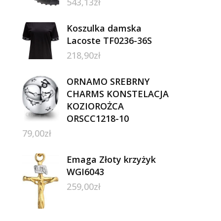
543,13
zł
Koszulka damska
Lacoste TF0236-36S
218,90
zł
ORNAMO SREBRNY
CHARMS KONSTELACJA
KOZIOROŻCA
ORSCC1218-10
79,00
zł
Emaga Złoty krzyżyk
WGI6043
259,00
zł