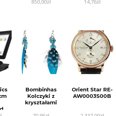
850,00
zł
14,76
zł
ramką grafit
(WP10ZOPGR)
ics
Bombinhas
Orient Star RE-
6cm
Kolczyki z
AW0003S00B
kryształami
ed
ł
70,95
zł
2 337,00
zł
 Ssd