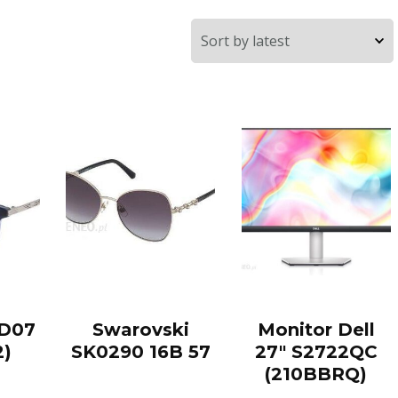
LD07
Swarovski
Monitor Dell
2)
SK0290 16B 57
27″ S2722QC
(210BBRQ)