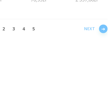
less
→
2
3
4
5