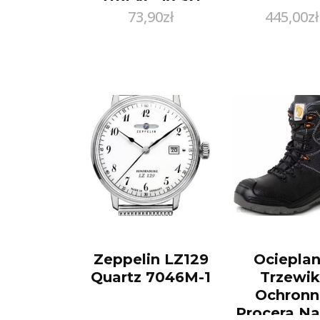
73,90
zł
445,00
zł
Zeppelin LZ129
Ociepla
Quartz 7046M-1
Trzewik
Ochronn
Procera Na