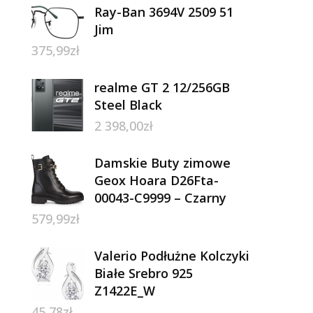
Ray-Ban 3694V 2509 51
Jim
375,99
zł
realme GT 2 12/256GB
Steel Black
2 398,00
zł
Damskie Buty zimowe
Geox Hoara D26Fta-
00043-C9999 – Czarny
579,99
zł
Valerio Podłużne Kolczyki
Białe Srebro 925
Z1422E_W
45,78
zł