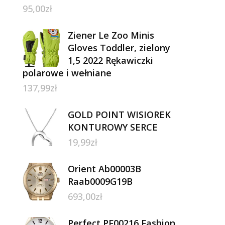
95,00
zł
Ziener Le Zoo Minis
Gloves Toddler, zielony
1,5 2022 Rękawiczki
polarowe i wełniane
137,99
zł
GOLD POINT WISIOREK
KONTUROWY SERCE
19,99
zł
Orient Ab00003B
Raab0009G19B
693,00
zł
Perfect PF00216 Fashion