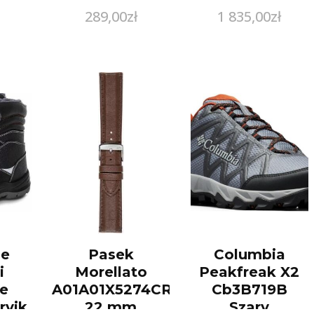
289,00
zł
1 835,00
zł
ne
Pasek
Columbia
i
Morellato
Peakfreak X2
e
A01A01X5274CR91032CRR22
Cb3B719B
rvik
22 mm
Szary