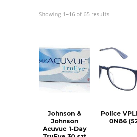
Showing 1–16 of 65 results
Johnson &
Police VP
Johnson
0N86 (5
Acuvue 1-Day
TruEye 30 szt