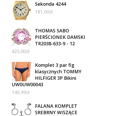
Sekonda 4244
181,00
zł
THOMAS SABO
PIERŚCIONEK DAMSKI
TR2038-633-9 - 12
425,00
zł
Komplet 3 par fig
klasycznych TOMMY
HILFIGER 3P Bikini
UW0UW00043
149,99
zł
FALANA KOMPLET
SREBRNY WISZĄCE