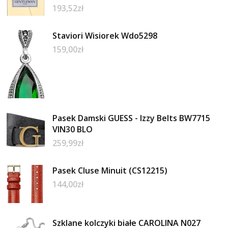
193,52
zł
Staviori Wisiorek Wdo5298
159,00
zł
Pasek Damski GUESS - Izzy Belts BW7715
VIN30 BLO
259,99
zł
Pasek Cluse Minuit (CS12215)
144,00
zł
Szklane kolczyki białe CAROLINA N027