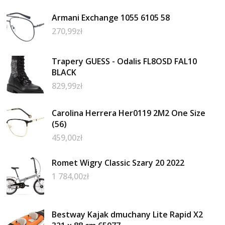
Armani Exchange 1055 6105 58
270,99
zł
Trapery GUESS - Odalis FL8OSD FAL10
BLACK
829,99
zł
Carolina Herrera Her0119 2M2 One Size
(56)
459,00
zł
Romet Wigry Classic Szary 20 2022
1 784,00
zł
Bestway Kajak dmuchany Lite Rapid X2