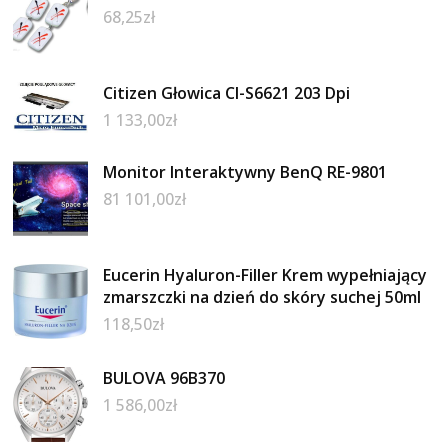
68,25
zł
Citizen Głowica Cl-S6621 203 Dpi
1 133,00
zł
Monitor Interaktywny BenQ RE-9801
81 101,00
zł
Eucerin Hyaluron-Filler Krem wypełniający
zmarszczki na dzień do skóry suchej 50ml
118,50
zł
BULOVA 96B370
1 586,00
zł