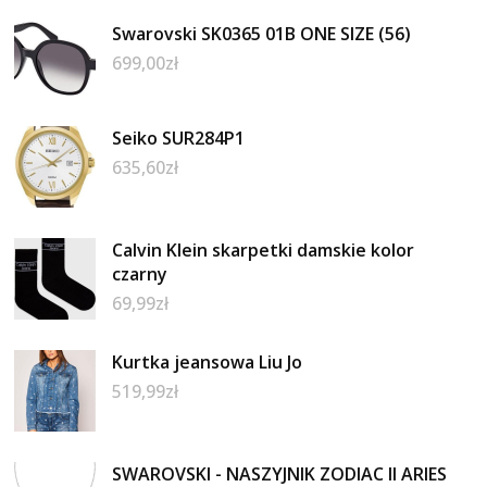
Swarovski SK0365 01B ONE SIZE (56)
699,00
zł
Seiko SUR284P1
635,60
zł
Calvin Klein skarpetki damskie kolor
czarny
69,99
zł
Kurtka jeansowa Liu Jo
519,99
zł
SWAROVSKI - NASZYJNIK ZODIAC II ARIES