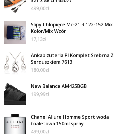
321 x 88 cm 65077
499,00
zł
Slipy Chłopięce Mc-21 R.122-152 Mix
Kolor/Mix Wzór
17,13
zł
Ankabizuteria.Pl Komplet Srebrna Z
Serduszkiem 7613
180,00
zł
New Balance AM425BGB
199,99
zł
Chanel Allure Homme Sport woda
toaletowa 150ml spray
499,00
zł