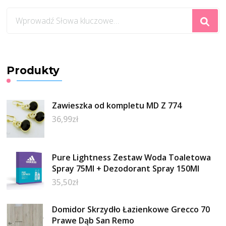
Szukasz
czegoś?
Produkty
Zawieszka od kompletu MD Z 774
36,99
zł
Pure Lightness Zestaw Woda Toaletowa
Spray 75Ml + Dezodorant Spray 150Ml
35,50
zł
Domidor Skrzydło Łazienkowe Grecco 70
Prawe Dąb San Remo