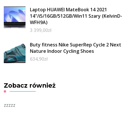
Laptop HUAWEI MateBook 14 2021
14"/i5/16GB/512GB/Win11 Szary (KelvinD-
WFH9A)
3 399,00
zł
Buty fitness Nike SuperRep Cycle 2 Next
Nature Indoor Cycling Shoes
634,90
zł
Zobacz również
zzzzz