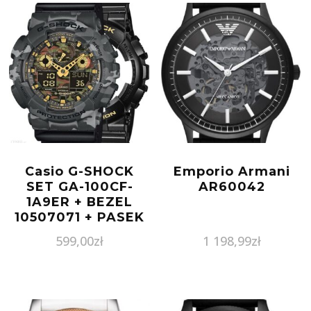
Casio G-SHOCK
Emporio Armani
SET GA-100CF-
AR60042
1A9ER + BEZEL
10507071 + PASEK
10347688
599,00
zł
1 198,99
zł