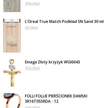
209,00
zł
L'Oreal True Match Podkład 5N Sand 30 ml
30,00
zł
Emaga Złoty krzyżyk WGI6043
259,00
zł
FOLLI FOLLIE PIERŚCIONEK DAMSKI
3R16T055RDA - 12
100,00
zł