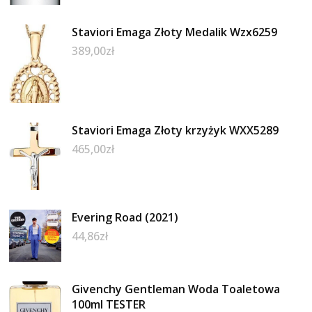
Staviori Emaga Złoty Medalik Wzx6259
389,00
zł
Staviori Emaga Złoty krzyżyk WXX5289
465,00
zł
Evering Road (2021)
44,86
zł
Givenchy Gentleman Woda Toaletowa
100ml TESTER