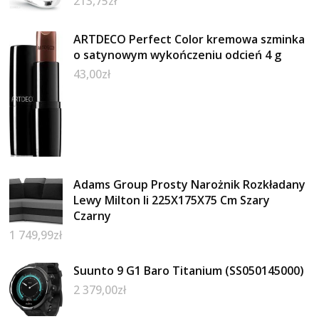
213,75
zł
ARTDECO Perfect Color kremowa szminka
o satynowym wykończeniu odcień 4 g
43,00
zł
Adams Group Prosty Narożnik Rozkładany
Lewy Milton Ii 225X175X75 Cm Szary
Czarny
1 749,99
zł
Suunto 9 G1 Baro Titanium (SS050145000)
2 379,00
zł