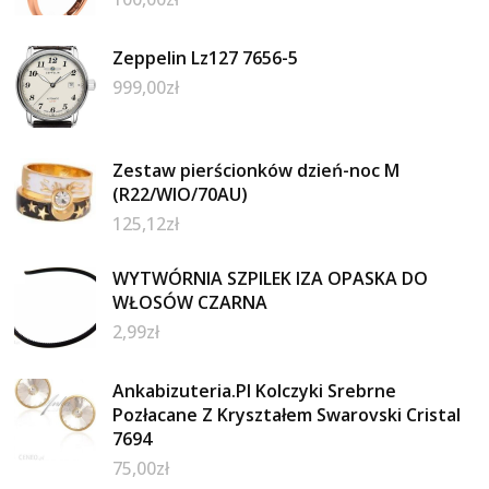
Zeppelin Lz127 7656-5
999,00
zł
Zestaw pierścionków dzień-noc M
(R22/WIO/70AU)
125,12
zł
WYTWÓRNIA SZPILEK IZA OPASKA DO
WŁOSÓW CZARNA
2,99
zł
Ankabizuteria.Pl Kolczyki Srebrne
Pozłacane Z Kryształem Swarovski Cristal
7694
75,00
zł