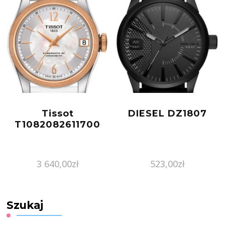
Tissot
DIESEL DZ1807
T1082082611700
3 640,00
zł
523,00
zł
Szukaj