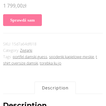
1 799,00
zł
Sprawdź sam
SKU:
15d7a64df618
Category:
Zegarki
Tags:
portfel damski guess
,
spodenki kąpielowe męskie
,
t
shirt oversize damski
,
torebka liu jo
Description
Description