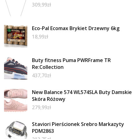
309,99
zł
Eco-Pal Ecomax Brykiet Drzewny 6kg
18,99
zł
Buty fitness Puma PWRFrame TR
Re:Collection
437,70
zł
New Balance 574 WL574SLA Buty Damskie
Skóra Różowy
279,99
zł
Staviori Pierścionek Srebro Markazyty
PDM2863