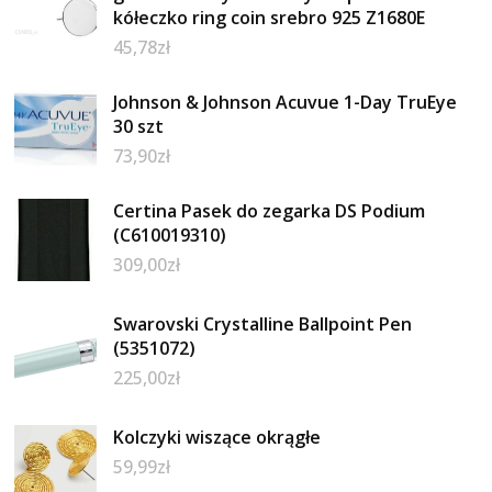
kółeczko ring coin srebro 925 Z1680E
45,78
zł
Johnson & Johnson Acuvue 1-Day TruEye
30 szt
73,90
zł
Certina Pasek do zegarka DS Podium
(C610019310)
309,00
zł
Swarovski Crystalline Ballpoint Pen
(5351072)
225,00
zł
Kolczyki wiszące okrągłe
59,99
zł