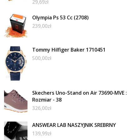
29,69
zł
Olympia Ps 53 Cc (2708)
239,00
zł
Tommy Hilfiger Baker 1710451
500,00
zł
Skechers Uno-Stand on Air 73690-MVE :
Rozmiar - 38
326,00
zł
ANSWEAR LAB NASZYJNIK SREBRNY
139,99
zł