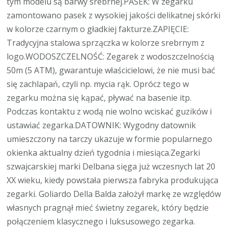
tym modelu są barwy srebrnej.PASEK: W zegarku
zamontowano pasek z wysokiej jakości delikatnej skórki
w kolorze czarnym o gładkiej fakturze.ZAPIĘCIE:
Tradycyjna stalowa sprzączka w kolorze srebrnym z
logo.WODOSZCZELNOŚĆ: Zegarek z wodoszczelnością
50m (5 ATM), gwarantuje właścicielowi, że nie musi bać
się zachlapań, czyli np. mycia rąk. Oprócz tego w
zegarku można się kąpać, pływać na basenie itp.
Podczas kontaktu z wodą nie wolno wciskać guzików i
ustawiać zegarka.DATOWNIK: Wygodny datownik
umieszczony na tarczy ukazuje w formie popularnego
okienka aktualny dzień tygodnia i miesiąca.Zegarki
szwajcarskiej marki Delbana sięga już wczesnych lat 20
XX wieku, kiedy powstała pierwsza fabryka produkująca
zegarki. Goliardo Della Balda założył markę ze względów
własnych pragnął mieć świetny zegarek, który będzie
połączeniem klasycznego i luksusowego zegarka.