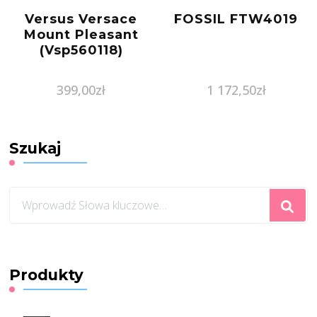
Versus Versace
FOSSIL FTW4019
Mount Pleasant
(Vsp560118)
399,00
zł
1 172,50
zł
Szukaj
Szukasz
czegoś?
Produkty