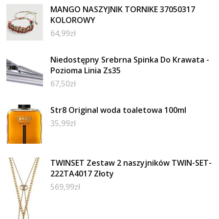
MANGO NASZYJNIK TORNIKE 37050317
KOLOROWY
64,99
zł
Niedostępny Srebrna Spinka Do Krawata -
Pozioma Linia Zs35
67,50
zł
Str8 Original woda toaletowa 100ml
35,99
zł
TWINSET Zestaw 2 naszyjników TWIN-SET-
222TA4017 Złoty
569,99
zł