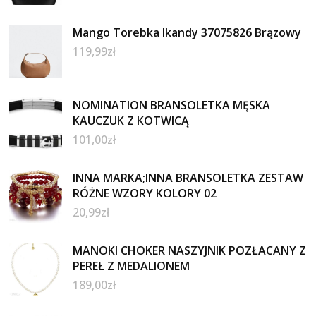
Mango Torebka Ikandy 37075826 Brązowy
119,99
zł
NOMINATION BRANSOLETKA MĘSKA
KAUCZUK Z KOTWICĄ
101,00
zł
INNA MARKA;INNA BRANSOLETKA ZESTAW
RÓŻNE WZORY KOLORY 02
20,99
zł
MANOKI CHOKER NASZYJNIK POZŁACANY Z
PEREŁ Z MEDALIONEM
189,00
zł