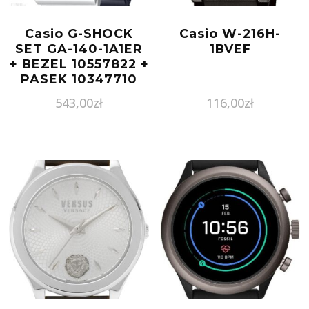
Casio G-SHOCK
Casio W-216H-
SET GA-140-1A1ER
1BVEF
+ BEZEL 10557822 +
PASEK 10347710
543,00
zł
116,00
zł