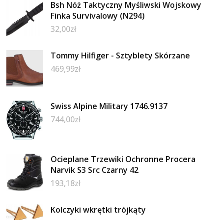
Bsh Nóż Taktyczny Myśliwski Wojskowy
Finka Survivalowy (N294)
32,00
zł
Tommy Hilfiger - Sztyblety Skórzane
469,99
zł
Swiss Alpine Military 1746.9137
744,00
zł
Ocieplane Trzewiki Ochronne Procera
Narvik S3 Src Czarny 42
193,18
zł
Kolczyki wkrętki trójkąty