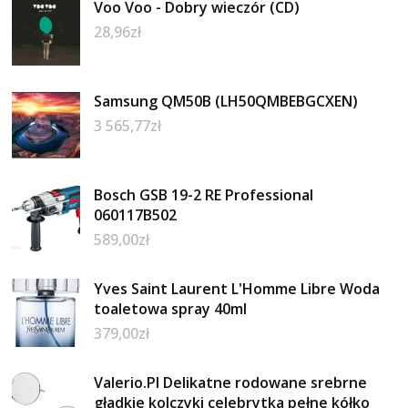
Voo Voo - Dobry wieczór (CD)
28,96
zł
Samsung QM50B (LH50QMBEBGCXEN)
3 565,77
zł
Bosch GSB 19-2 RE Professional
060117B502
589,00
zł
Yves Saint Laurent L'Homme Libre Woda
toaletowa spray 40ml
379,00
zł
Valerio.Pl Delikatne rodowane srebrne
gładkie kolczyki celebrytka pełne kółko