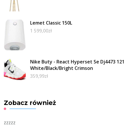
Lemet Classic 150L
1 599,00
zł
Nike Buty - React Hyperset Se Dj4473 121
White/Black/Bright Crimson
359,99
zł
Zobacz również
zzzzz