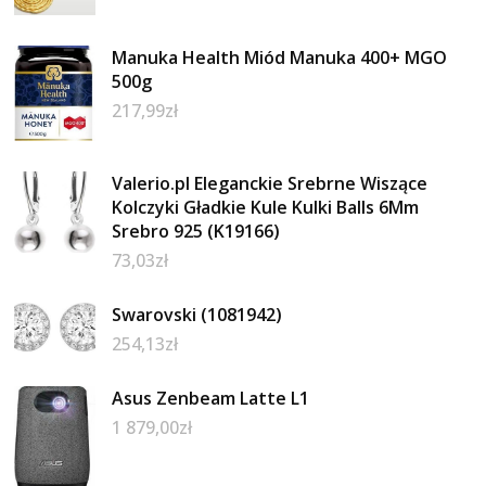
Manuka Health Miód Manuka 400+ MGO
500g
217,99
zł
Valerio.pl Eleganckie Srebrne Wiszące
Kolczyki Gładkie Kule Kulki Balls 6Mm
Srebro 925 (K19166)
73,03
zł
Swarovski (1081942)
254,13
zł
Asus Zenbeam Latte L1
1 879,00
zł