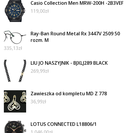
Casio Collection Men MRW-200H -2B3VEF
119,00
zł
Ray-Ban Round Metal Rx 3447V 2509 50
rozm. M
335,13
zł
LIU JO NASZYJNIK - BJXLJ289 BLACK
269,99
zł
Zawieszka od kompletu MD Z 778
36,99
zł
LOTUS CONNECTED L18806/1
1 046,00
zł