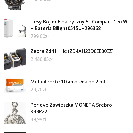
Tesy Bojler Elektryczny 5L Compact 1.5kW
+ Bateria Bilight0515U+296368
799,00
zł
Zebra Zd411 Hc (ZD4AH23D0EE00EZ)
2 480,85
zł
Mufluil Forte 10 ampułek po 2 ml
29,70
zł
Perlove Zawieszka MONETA Srebro
K38P22
39,99
zł