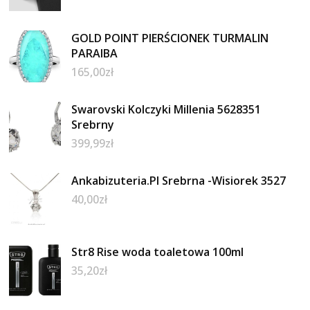
GOLD POINT PIERŚCIONEK TURMALIN
PARAIBA
165,00
zł
Swarovski Kolczyki Millenia 5628351
Srebrny
399,99
zł
Ankabizuteria.Pl Srebrna -Wisiorek 3527
40,00
zł
Str8 Rise woda toaletowa 100ml
35,20
zł