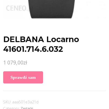
DELBANA Locarno
41601.714.6.032
1 079,00
zł
Sprawdź sam
SKU:
aaa501e3a21d
Category:
Zegarki