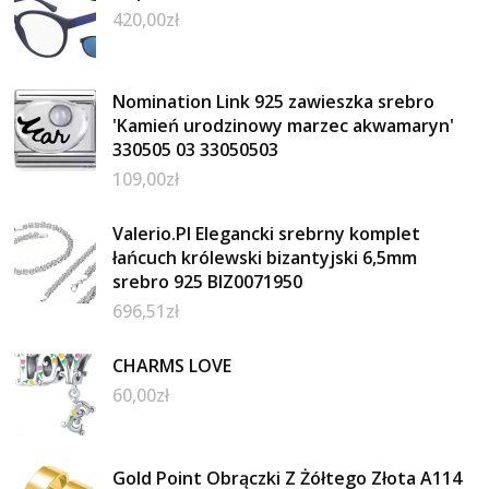
420,00
zł
Nomination Link 925 zawieszka srebro
'Kamień urodzinowy marzec akwamaryn'
330505 03 33050503
109,00
zł
Valerio.Pl Elegancki srebrny komplet
łańcuch królewski bizantyjski 6,5mm
srebro 925 BIZ0071950
696,51
zł
CHARMS LOVE
60,00
zł
Gold Point Obrączki Z Żółtego Złota A114