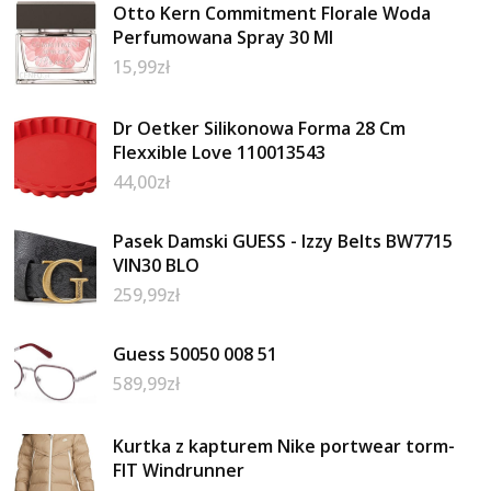
Otto Kern Commitment Florale Woda
Perfumowana Spray 30 Ml
15,99
zł
Dr Oetker Silikonowa Forma 28 Cm
Flexxible Love 110013543
44,00
zł
Pasek Damski GUESS - Izzy Belts BW7715
VIN30 BLO
259,99
zł
Guess 50050 008 51
589,99
zł
Kurtka z kapturem Nike portwear torm-
FIT Windrunner