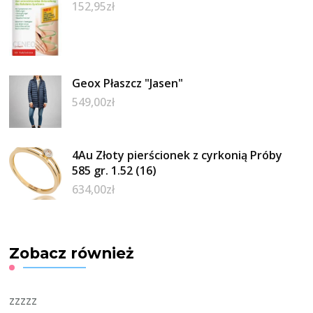
152,95
zł
Geox Płaszcz "Jasen"
549,00
zł
4Au Złoty pierścionek z cyrkonią Próby
585 gr. 1.52 (16)
634,00
zł
Zobacz również
zzzzz