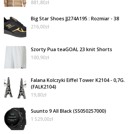
881,80
zł
Big Star Shoes JJ274A195 : Rozmiar - 38
216,00
zł
Szorty Pua teaGOAL 23 knit Shorts
100,90
zł
Falana Kolczyki Eiffel Tower K2104 - 0,7G.
(FALK2104)
19,80
zł
Suunto 9 All Black (SS050257000)
1 529,00
zł