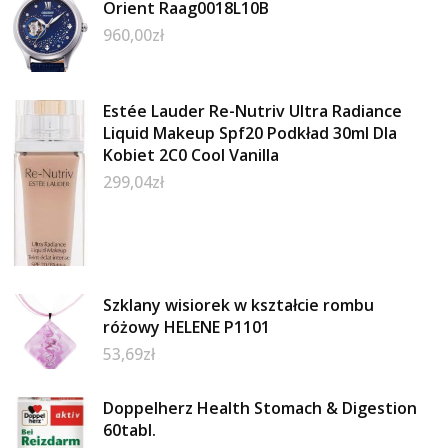
Orient Raag0018L10B
960,00
zł
Estée Lauder Re-Nutriv Ultra Radiance
Liquid Makeup Spf20 Podkład 30ml Dla
Kobiet 2C0 Cool Vanilla
299,04
zł
Szklany wisiorek w kształcie rombu
różowy HELENE P1101
53,69
zł
Doppelherz Health Stomach & Digestion
60tabl.