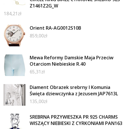
Z1461Z2G_W
184,21
zł
Orient RA-AG0012S10B
859,00
zł
Mewa Reformy Damskie Maja Przeciw
Otarciom Niebieskie R.40
65,31
zł
Diament Obrazek srebrny I Komunia
Święta dziewczynka z Jezusem JAP7613L
135,00
zł
SREBRNA PRZYWIESZKA PR 925 CHARMS
WISZĄCY NIEBIESKI Z CYRKONIAMI PAN163