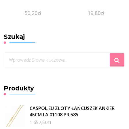
50,20
zł
19,80
zł
Szukaj
Szukasz
czegoś?
Produkty
CASPOL.EU ZŁOTY ŁAŃCUSZEK ANKIER
45CM LA.01108 PR.585
1 657,50
zł