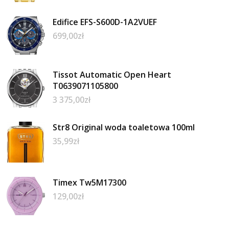
Edifice EFS-S600D-1A2VUEF
699,00
zł
Tissot Automatic Open Heart
T0639071105800
3 375,00
zł
Str8 Original woda toaletowa 100ml
35,99
zł
Timex Tw5M17300
129,00
zł