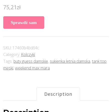
75,21
zł
Sprawdź sam
SKU:
17460b4bd64c
Category:
Kolczyki
Tags:
buty guess damskie
,
sukienka letnia damska
,
tank top
męski
,
weekend max mara
Description