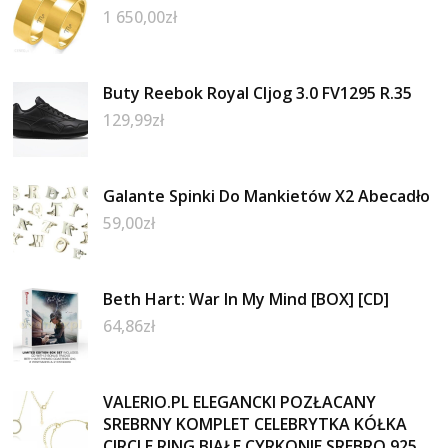
1 650,00
zł
Buty Reebok Royal Cljog 3.0 FV1295 R.35
129,99
zł
Galante Spinki Do Mankietów X2 Abecadło
59,00
zł
Beth Hart: War In My Mind [BOX] [CD]
64,86
zł
VALERIO.PL ELEGANCKI POZŁACANY
SREBRNY KOMPLET CELEBRYTKA KÓŁKA
CIRCLE RING BIAŁE CYRKONIE SREBRO 925