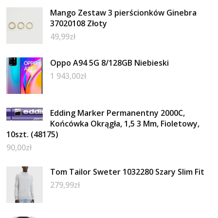
Mango Zestaw 3 pierścionków Ginebra
37020108 Złoty
49,99
zł
Oppo A94 5G 8/128GB Niebieski
1 943,00
zł
Edding Marker Permanentny 2000C,
Końcówka Okrągła, 1,5 3 Mm, Fioletowy,
10szt. (48175)
90,00
zł
Tom Tailor Sweter 1032280 Szary Slim Fit
279,99
zł