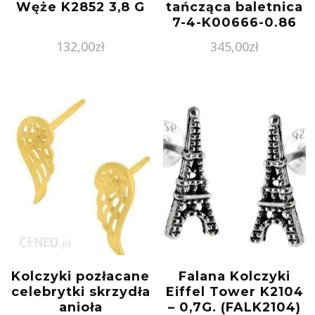
Węże K2852 3,8 G
tańcząca baletnica
7-4-K00666-0.86
132,00
zł
345,00
zł
Kolczyki pozłacane
Falana Kolczyki
celebrytki skrzydła
Eiffel Tower K2104
anioła
– 0,7G. (FALK2104)