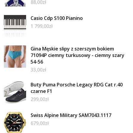
88,00
zł
Casio Cdp S100 Pianino
1 799,00
zł
Gina Męskie slipy z szerszym bokiem
71094P ciemny turkusowy - ciemny szary
54-56
33,00
zł
Buty Puma Porsche Legacy RDG Cat r.40
czarne F1
299,00
zł
Swiss Alpine Military SAM7043.1117
679,00
zł