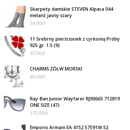
Skarpety damskie STEVEN Alpaca 044
melanż jasny szary
34,90
zł
11 Srebrny pierścionek z cyrkonią Próby
925 gr. 1.5 (9)
47,00
zł
CHARMS ŻÓŁW MORSKI
86,00
zł
Ray-Ban Junior Wayfarer RJ9066S 712819
ONE SIZE (47)
375,00
zł
Emporio Armani EA 4152 57591W 52