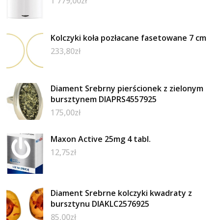
1 779,00
zł
Kolczyki koła pozłacane fasetowane 7 cm
233,80
zł
Diament Srebrny pierścionek z zielonym
bursztynem DIAPRS4557925
175,00
zł
Maxon Active 25mg 4 tabl.
12,75
zł
Diament Srebrne kolczyki kwadraty z
bursztynu DIAKLC2576925
85,00
zł