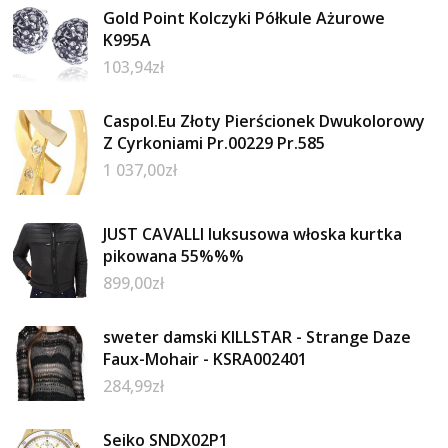
Gold Point Kolczyki Półkule Ażurowe
K995A
103,94
zł
Caspol.Eu Złoty Pierścionek Dwukolorowy
Z Cyrkoniami Pr.00229 Pr.585
1 037,00
zł
JUST CAVALLI luksusowa włoska kurtka
pikowana 55%%%
899,00
zł
sweter damski KILLSTAR - Strange Daze
Faux-Mohair - KSRA002401
284,99
zł
Seiko SNDX02P1