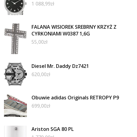
1 088,99
zł
FALANA WISIOREK SREBRNY KRZYŻ Z
CYRKONIAMI W0387 1,6G
55,00
zł
Diesel Mr. Daddy Dz7421
620,00
zł
Obuwie adidas Originals RETROPY P9
699,00
zł
Ariston SGA 80 PL