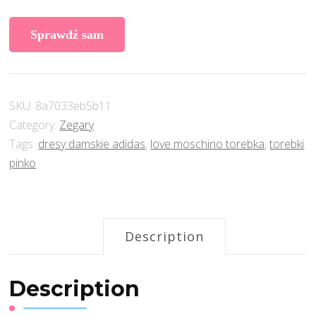
Sprawdź sam
SKU:
8a7033eb5b11
Category:
Zegary
Tags:
dresy damskie adidas
,
love moschino torebka
,
torebki
pinko
Description
Description