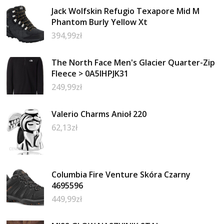
Jack Wolfskin Refugio Texapore Mid M
Phantom Burly Yellow Xt
394,99
zł
The North Face Men's Glacier Quarter-Zip
Fleece > 0A5IHPJK31
249,99
zł
Valerio Charms Anioł 220
62,13
zł
Columbia Fire Venture Skóra Czarny
4695596
449,99
zł