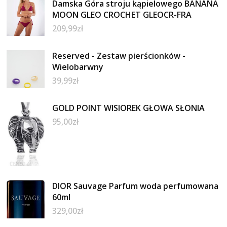
Damska Góra stroju kąpielowego BANANA
MOON GLEO CROCHET GLEOCR-FRA
209,99
zł
Reserved - Zestaw pierścionków -
Wielobarwny
39,99
zł
GOLD POINT WISIOREK GŁOWA SŁONIA
95,00
zł
DIOR Sauvage Parfum woda perfumowana
60ml
329,00
zł