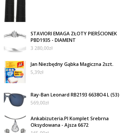
STAVIORI EMAGA ZŁOTY PIERŚCIONEK
PBD1935 - DIAMENT
3 280,00
zł
Jan Niezbędny Gąbka Magiczna 2szt.
5,39
zł
Ray-Ban Leonard RB2193 6638O4 L (53)
569,00
zł
Ankabizuteria.Pl Komplet Srebrna
Oksydowana - Ajsza 6672
165,00
zł