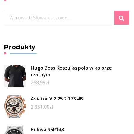
Szukasz
czegoś?
Produkty
Hugo Boss Koszulka polo w kolorze
czarnym
268,95
zł
Aviator V.2.25.2.173.4B
2 331,00
zł
Bulova 96P148