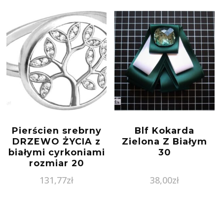
Pierścien srebrny
Blf Kokarda
DRZEWO ŻYCIA z
Zielona Z Białym
białymi cyrkoniami
30
rozmiar 20
131,77
zł
38,00
zł