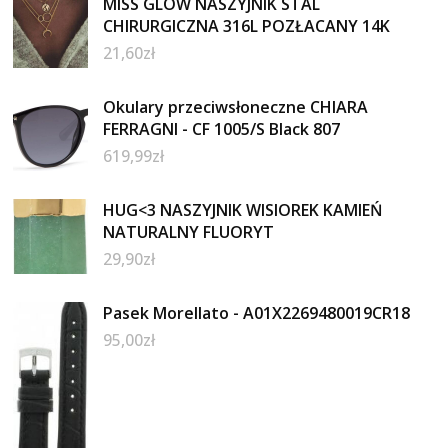
MISS GLOW NASZYJNIK STAL
CHIRURGICZNA 316L POZŁACANY 14K
21,60
zł
Okulary przeciwsłoneczne CHIARA
FERRAGNI - CF 1005/S Black 807
619,99
zł
HUG<3 NASZYJNIK WISIOREK KAMIEŃ
NATURALNY FLUORYT
29,90
zł
Pasek Morellato - A01X2269480019CR18
95,00
zł