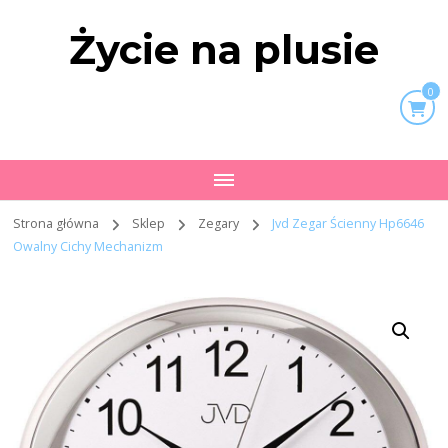
Życie na plusie
0
Strona główna
Sklep
Zegary
Jvd Zegar Ścienny Hp6646
Owalny Cichy Mechanizm