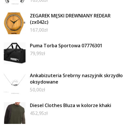
ZEGAREK MĘSKI DREWNIANY REDEAR
(zx042c)
167,00
zł
Puma Torba Sportowa 07776301
79,99
zł
Ankabizuteria Srebrny naszyjnik skrzydło
oksydowane
50,00
zł
Diesel Clothes Bluza w kolorze khaki
452,95
zł