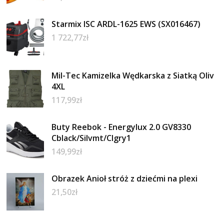
Starmix ISC ARDL-1625 EWS (SX016467)
1 722,77
zł
Mil-Tec Kamizelka Wędkarska z Siatką Oliv
4XL
117,99
zł
Buty Reebok - Energylux 2.0 GV8330
Cblack/Silvmt/Clgry1
149,99
zł
Obrazek Anioł stróż z dziećmi na plexi
21,50
zł