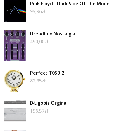
Pink Floyd - Dark Side Of The Moon
95,96
zł
Dreadbox Nostalgia
490,00
zł
Perfect T050-2
82,95
zł
Długopis Orginal
196,57
zł