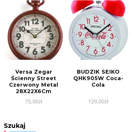
Versa Zegar
BUDZIK SEIKO
Ścienny Street
QHK905W Coca-
Czerwony Metal
Cola
28X22X6Cm
75,00
zł
129,00
zł
Szukaj