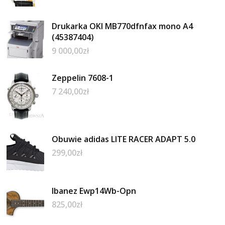
Drukarka OKI MB770dfnfax mono A4
(45387404)
9 000,00
zł
Zeppelin 7608-1
7 240,00
zł
Obuwie adidas LITE RACER ADAPT 5.0
299,00
zł
Ibanez Ewp14Wb-Opn
825,00
zł