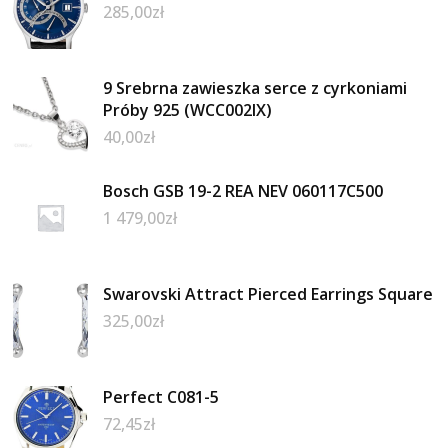
285,00
zł
9 Srebrna zawieszka serce z cyrkoniami
Próby 925 (WCC002IX)
40,00
zł
Bosch GSB 19-2 REA NEV 060117C500
1 479,00
zł
Swarovski Attract Pierced Earrings Square
325,00
zł
Perfect C081-5
72,45
zł