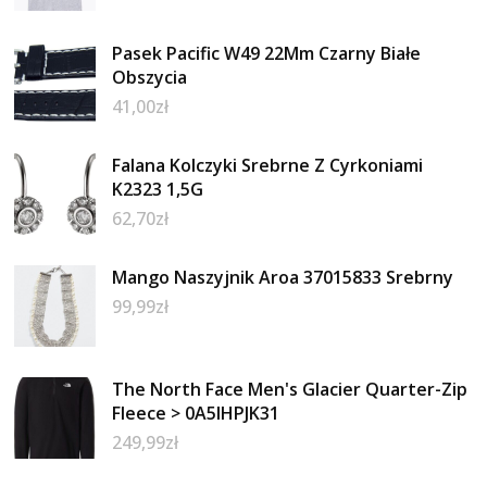
Pasek Pacific W49 22Mm Czarny Białe
Obszycia
41,00
zł
Falana Kolczyki Srebrne Z Cyrkoniami
K2323 1,5G
62,70
zł
Mango Naszyjnik Aroa 37015833 Srebrny
99,99
zł
The North Face Men's Glacier Quarter-Zip
Fleece > 0A5IHPJK31
249,99
zł