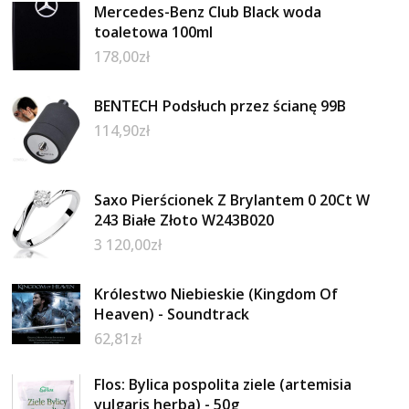
Mercedes-Benz Club Black woda
toaletowa 100ml
178,00
zł
BENTECH Podsłuch przez ścianę 99B
114,90
zł
Saxo Pierścionek Z Brylantem 0 20Ct W
243 Białe Złoto W243B020
3 120,00
zł
Królestwo Niebieskie (Kingdom Of
Heaven) - Soundtrack
62,81
zł
Flos: Bylica pospolita ziele (artemisia
vulgaris herba) - 50g