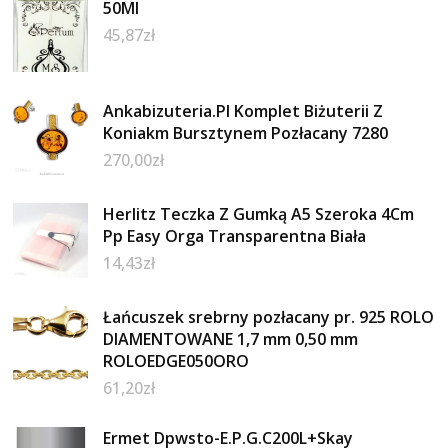
50Ml
45,87
zł
Ankabizuteria.Pl Komplet Biżuterii Z
Koniakm Bursztynem Pozłacany 7280
270,00
zł
Herlitz Teczka Z Gumką A5 Szeroka 4Cm
Pp Easy Orga Transparentna Biała
14,43
zł
Łańcuszek srebrny pozłacany pr. 925 ROLO
DIAMENTOWANE 1,7 mm 0,50 mm
ROLOEDGE050ORO
61,20
zł
Ermet Dpwsto-E.P.G.C200L+Skay