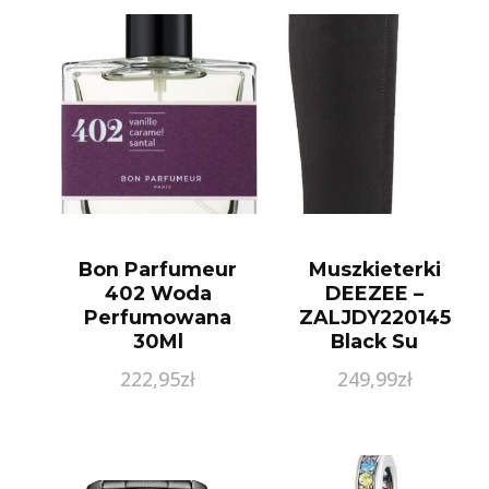
Bon Parfumeur
Muszkieterki
402 Woda
DEEZEE –
Perfumowana
ZALJDY220145
30Ml
Black Su
222,95
zł
249,99
zł