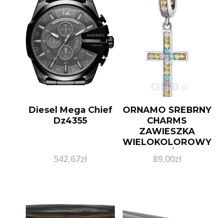
Diesel Mega Chief
ORNAMO SREBRNY
Dz4355
CHARMS
ZAWIESZKA
WIELOKOLOROWY
KRZYŻYK
542,67
zł
89,00
zł
ORSCC2156