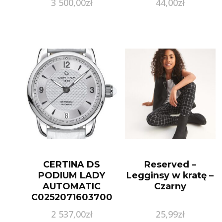
3 500,00
zł
44,00
zł
CERTINA DS
Reserved –
PODIUM LADY
Legginsy w kratę –
AUTOMATIC
Czarny
C0252071603700
C025.207.16.037.00
2 537,00
zł
25,99
zł