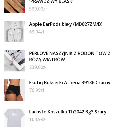
'PRAWDZIWY BLASK'
539,00
zł
Apple EarPods biały (MD827ZM/B)
63,04
zł
PERLOVE NASZYJNIK Z RODONITÓW Z
RÓŻĄ WIATRÓW
239,00
zł
Esotiq Bokserki Athena 39136 Czarny
76,99
zł
Lacoste Koszulka Th2042 Bg3 Szary
164,99
zł