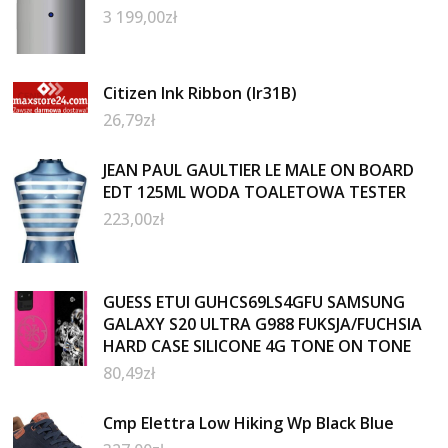
3 199,00
zł
Citizen Ink Ribbon (Ir31B)
26,79
zł
JEAN PAUL GAULTIER LE MALE ON BOARD
EDT 125ML WODA TOALETOWA TESTER
223,00
zł
GUESS ETUI GUHCS69LS4GFU SAMSUNG
GALAXY S20 ULTRA G988 FUKSJA/FUCHSIA
HARD CASE SILICONE 4G TONE ON TONE
80,49
zł
Cmp Elettra Low Hiking Wp Black Blue