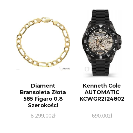
Diament
Kenneth Cole
Bransoleta Złota
AUTOMATIC
585 Figaro 0.8
KCWGR2124802
Szerokości
Bkb000000453
8 299,00
zł
690,00
zł