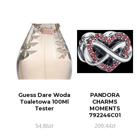
Guess Dare Woda
PANDORA
Toaletowa 100Ml
CHARMS
Tester
MOMENTS
792246C01
54,86
zł
209,44
zł