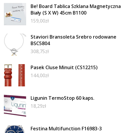
Be! Board Tablica Szklana Magnetyczna
Biały (S X W) 45cm B1100
159,00
zł
Staviori Bransoleta Srebro rodowane
BSC5804
308,75
zł
Pasek Cluse Minuit (CS12215)
144,00
zł
Ligunin TermoStop 60 kaps.
18,29
zł
Festina Multifunction F16983-3