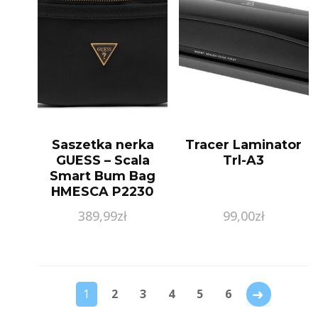
Saszetka nerka
Tracer Laminator
GUESS – Scala
Trl-A3
Smart Bum Bag
HMESCA P2230
BLA
389,99
zł
99,00
zł
→
1
2
3
4
5
6