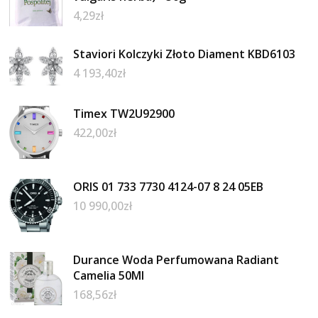
4,29
zł
Staviori Kolczyki Złoto Diament KBD6103
4 193,40
zł
Timex TW2U92900
422,00
zł
ORIS 01 733 7730 4124-07 8 24 05EB
10 990,00
zł
Durance Woda Perfumowana Radiant
Camelia 50Ml
168,56
zł