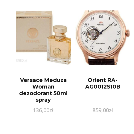
Versace Meduza
Orient RA-
Woman
AG0012S10B
dezodorant 50ml
spray
136,00
zł
859,00
zł