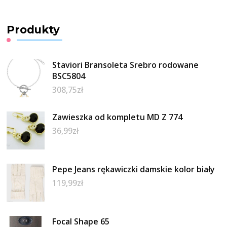
Produkty
Staviori Bransoleta Srebro rodowane
BSC5804
308,75
zł
Zawieszka od kompletu MD Z 774
36,99
zł
Pepe Jeans rękawiczki damskie kolor biały
119,99
zł
Focal Shape 65