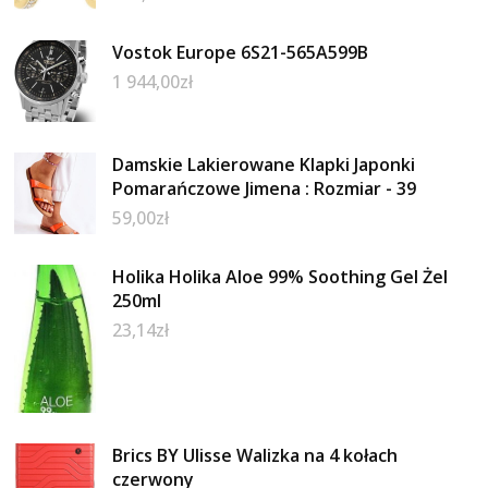
Vostok Europe 6S21-565A599B
1 944,00
zł
Damskie Lakierowane Klapki Japonki
Pomarańczowe Jimena : Rozmiar - 39
59,00
zł
Holika Holika Aloe 99% Soothing Gel Żel
250ml
23,14
zł
Brics BY Ulisse Walizka na 4 kołach
czerwony