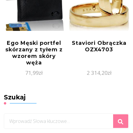
Ego Męski portfel
Staviori Obrączka
skórzany z tyłem z
OZX4703
wzorem skóry
węża
71,99
zł
2 314,20
zł
Szukaj
Szukasz
czegoś?