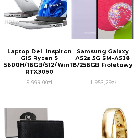
Laptop Dell Inspiron
Samsung Galaxy
G15 Ryzen 5
A52s 5G SM-A528
5600H/16GB/512/Win11
8/256GB Fioletowy
RTX3050
(INSPIRON55153520)
3 999,00
zł
1 953,29
zł