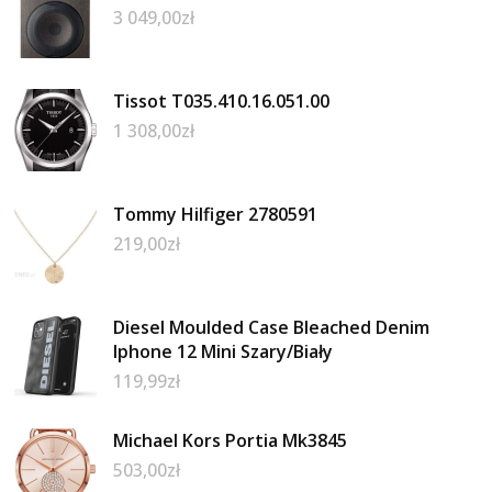
3 049,00
zł
Tissot T035.410.16.051.00
1 308,00
zł
Tommy Hilfiger 2780591
219,00
zł
Diesel Moulded Case Bleached Denim
Iphone 12 Mini Szary/Biały
119,99
zł
Michael Kors Portia Mk3845
503,00
zł