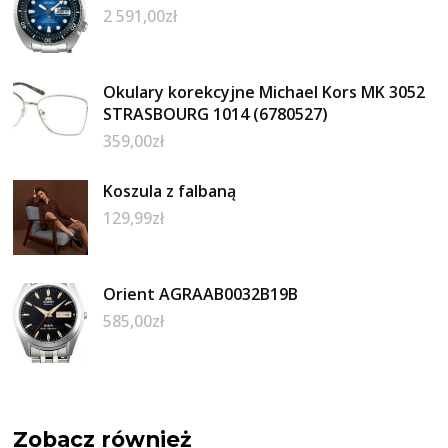
2 591,00
zł
Okulary korekcyjne Michael Kors MK 3052
STRASBOURG 1014 (6780527)
359,00
zł
Koszula z falbaną
129,99
zł
Orient AGRAAB0032B19B
585,00
zł
Zobacz również