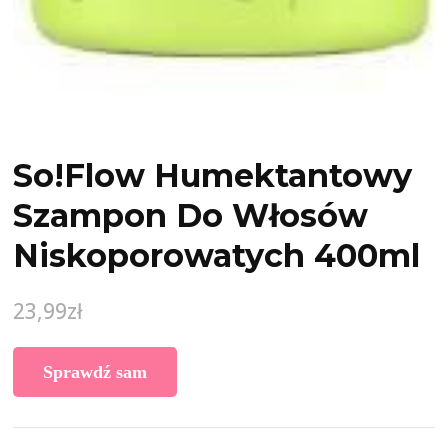
So!Flow Humektantowy
Szampon Do Włosów
Niskoporowatych 400ml
23,99
zł
Sprawdź sam