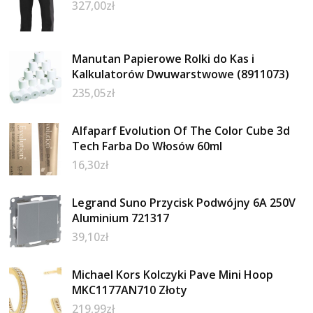
327,00
zł
Manutan Papierowe Rolki do Kas i
Kalkulatorów Dwuwarstwowe (8911073)
235,05
zł
Alfaparf Evolution Of The Color Cube 3d
Tech Farba Do Włosów 60ml
16,30
zł
Legrand Suno Przycisk Podwójny 6A 250V
Aluminium 721317
39,10
zł
Michael Kors Kolczyki Pave Mini Hoop
MKC1177AN710 Złoty
219,99
zł