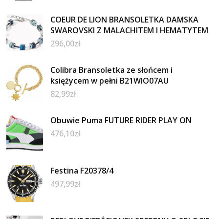
COEUR DE LION BRANSOLETKA DAMSKA
SWAROVSKI Z MALACHITEM I HEMATYTEM
296,00
zł
Colibra Bransoletka ze słońcem i
księżycem w pełni B21WIO07AU
82,99
zł
Obuwie Puma FUTURE RIDER PLAY ON
476,10
zł
Festina F20378/4
497,99
zł