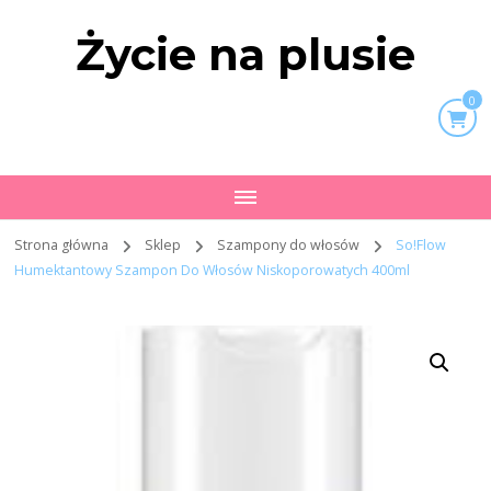
Życie na plusie
0
Strona główna
Sklep
Szampony do włosów
So!Flow
Humektantowy Szampon Do Włosów Niskoporowatych 400ml