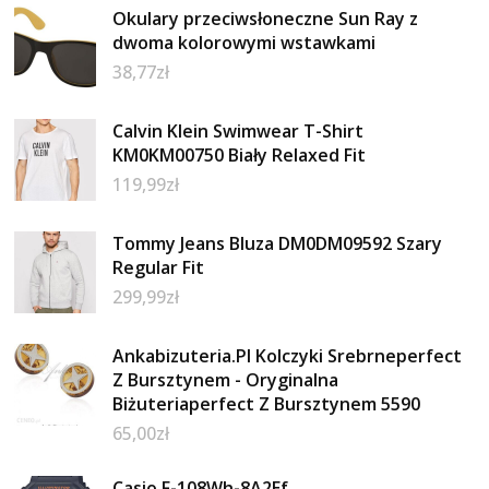
Okulary przeciwsłoneczne Sun Ray z
dwoma kolorowymi wstawkami
38,77
zł
Calvin Klein Swimwear T-Shirt
KM0KM00750 Biały Relaxed Fit
119,99
zł
Tommy Jeans Bluza DM0DM09592 Szary
Regular Fit
299,99
zł
Ankabizuteria.Pl Kolczyki Srebrneperfect
Z Bursztynem - Oryginalna
Biżuteriaperfect Z Bursztynem 5590
65,00
zł
Casio F-108Wh-8A2Ef