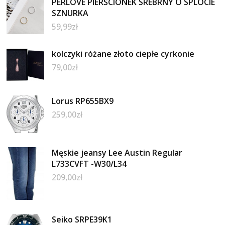
PERLOVE PIERŚCIONEK SREBRNY O SPLOCIE
SZNURKA
59,99
zł
kolczyki różane złoto ciepłe cyrkonie
79,00
zł
Lorus RP655BX9
259,00
zł
Męskie jeansy Lee Austin Regular
L733CVFT -W30/L34
209,00
zł
Seiko SRPE39K1