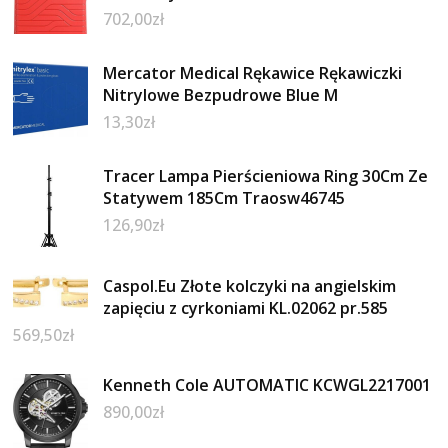
702,00
zł
Mercator Medical Rękawice Rękawiczki
Nitrylowe Bezpudrowe Blue M
13,30
zł
Tracer Lampa Pierścieniowa Ring 30Cm Ze
Statywem 185Cm Traosw46745
126,90
zł
Caspol.Eu Złote kolczyki na angielskim
zapięciu z cyrkoniami KL.02062 pr.585
569,50
zł
Kenneth Cole AUTOMATIC KCWGL2217001
890,00
zł