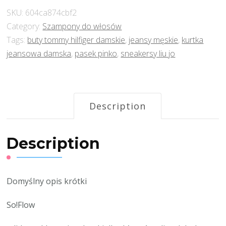
SKU:
604ca874cbf2
Category:
Szampony do włosów
Tags:
buty tommy hilfiger damskie
,
jeansy męskie
,
kurtka
jeansowa damska
,
pasek pinko
,
sneakersy liu jo
Description
Description
Domyślny opis krótki
So!Flow