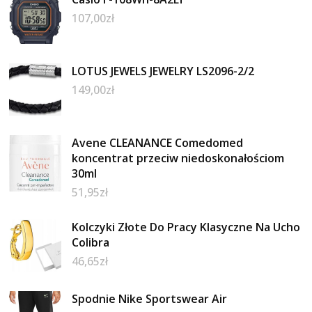
107,00
zł
LOTUS JEWELS JEWELRY LS2096-2/2
149,00
zł
Avene CLEANANCE Comedomed
koncentrat przeciw niedoskonałościom
30ml
51,95
zł
Kolczyki Złote Do Pracy Klasyczne Na Ucho
Colibra
46,65
zł
Spodnie Nike Sportswear Air