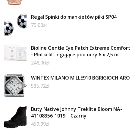
Regal Spinki do mankietów piłki SP04
75,00
zł
Bioline Gentle Eye Patch Extreme Comfort
- Płatki liftingujące pod oczy 6 x 2,5 ml
248,00
zł
WINTEX MILANO MILLE910 BGRIGIOCHIARO
535,72
zł
Buty Native Johnny Treklite Bloom NA-
41108356-1019 – Czarny
459,99
zł