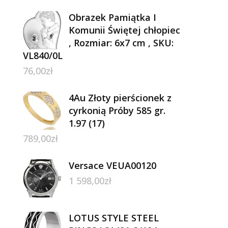
Obrazek Pamiątka I
Komunii Świętej chłopiec
, Rozmiar: 6x7 cm , SKU:
VL840/0L
76,00
zł
4Au Złoty pierścionek z
cyrkonią Próby 585 gr.
1.97 (17)
789,00
zł
Versace VEUA00120
1 598,00
zł
LOTUS STYLE STEEL