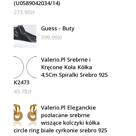
(U0589042034/14)
273,90
zł
Guess - Buty
399,99
zł
Valerio.Pl Srebrne i
Kręcone Koła Kółka
4,5Cm Spiralki Srebro 925
K2473
45,78
zł
Valerio.Pl Eleganckie
pozłacane srebrne
wiszące kolczyki kółka
circle ring białe cyrkonie srebro 925