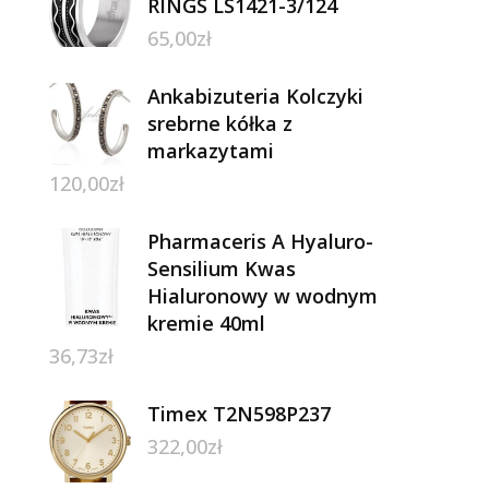
RINGS LS1421-3/124
65,00
zł
Ankabizuteria Kolczyki
srebrne kółka z
markazytami
120,00
zł
Pharmaceris A Hyaluro-
Sensilium Kwas
Hialuronowy w wodnym
kremie 40ml
36,73
zł
Timex T2N598P237
322,00
zł