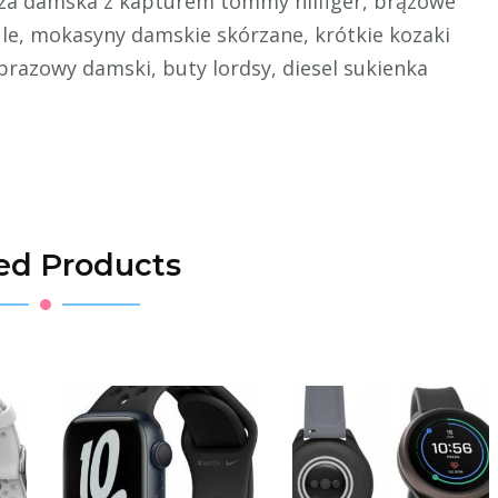
luza damska z kapturem tommy hilfiger, brązowe
ule, mokasyny damskie skórzane, krótkie kozaki
razowy damski, buty lordsy, diesel sukienka
ed Products