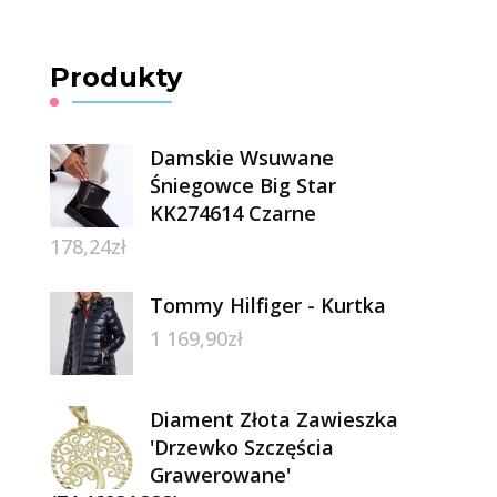
Produkty
Damskie Wsuwane
Śniegowce Big Star
KK274614 Czarne
178,24
zł
Tommy Hilfiger - Kurtka
1 169,90
zł
Diament Złota Zawieszka
'Drzewko Szczęścia
Grawerowane'