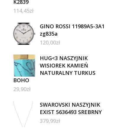
K2839
114,45
zł
GINO ROSSI 11989A5-3A1
zg835a
120,00
zł
HUG<3 NASZYJNIK
WISIOREK KAMIEŃ
NATURALNY TURKUS
BOHO
29,90
zł
SWAROVSKI NASZYJNIK
EXIST 5636493 SREBRNY
379,99
zł