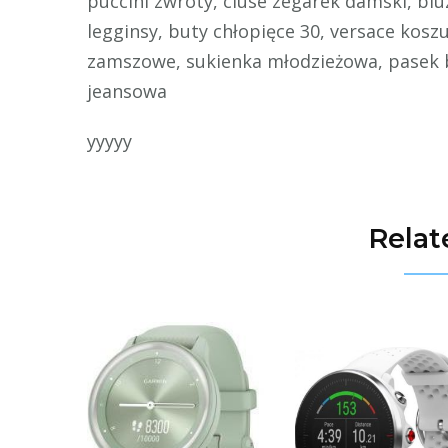
puccini zwroty, cluse zegarek damski, b
legginsy, buty chłopięce 30, versace kosz
zamszowe, sukienka młodzieżowa, pasek b
jeansowa
yyyyy
Relat