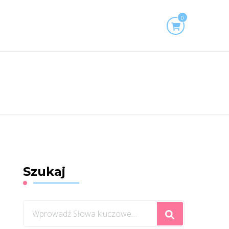
0
Szukaj
Szukasz
czegoś?