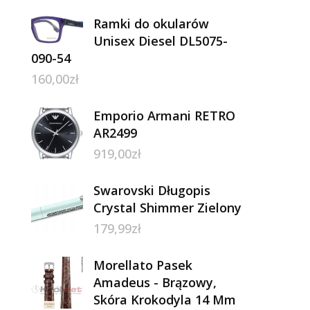
Ramki do okularów
Unisex Diesel DL5075-
090-54
160,00
zł
Emporio Armani RETRO
AR2499
919,00
zł
Swarovski Długopis
Crystal Shimmer Zielony
179,99
zł
Morellato Pasek
Amadeus - Brązowy,
Skóra Krokodyla 14 Mm