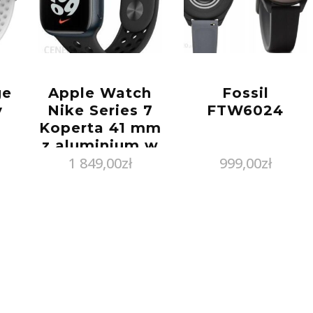
ge
Apple Watch
Fossil
y
Nike Series 7
FTW6024
Koperta 41 mm
z aluminium w
1 849,00
zł
999,00
zł
kolorze
północy z
paskiem
sportowym
Nike w kolorze
czarnym
(MKN43WB/A)