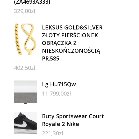
(ZA4693A333)
329,00
zł
LEKSUS GOLD&SILVER
ZŁOTY PIERŚCIONEK
OBRĄCZKA Z
NIESKOŃCZONOŚCIĄ
PR.585
402,50
zł
Lg Hu715Qw
11 799,00
zł
Buty Sportswear Court
Royale 2 Nike
221,30
zł