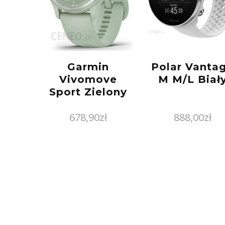
Garmin
Polar Vanta
Vivomove
M M/L Biał
Sport Zielony
678,90
zł
888,00
zł