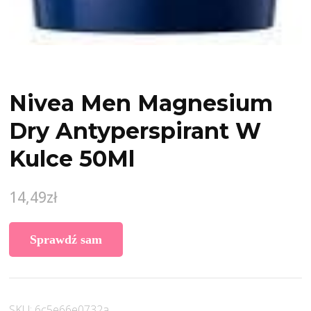
Nivea Men Magnesium
Dry Antyperspirant W
Kulce 50Ml
14,49
zł
Sprawdź sam
SKU:
6c5e66e0732a