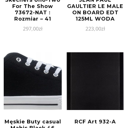
For The Show
GAULTIER LE MALE
73672-NAT :
ON BOARD EDT
Rozmiar – 41
125ML WODA
TOALETOWA
297,00
zł
223,00
zł
TESTER
Męskie Buty casual
RCF Art 932-A
Mahis Black 46