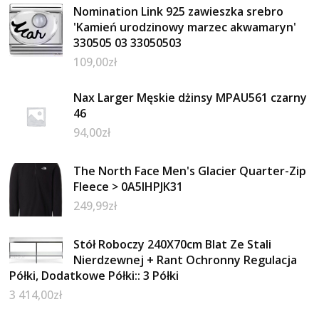
Nomination Link 925 zawieszka srebro
'Kamień urodzinowy marzec akwamaryn'
330505 03 33050503
109,00
zł
Nax Larger Męskie dżinsy MPAU561 czarny
46
94,00
zł
The North Face Men's Glacier Quarter-Zip
Fleece > 0A5IHPJK31
249,99
zł
Stół Roboczy 240X70cm Blat Ze Stali
Nierdzewnej + Rant Ochronny Regulacja
Półki, Dodatkowe Półki:: 3 Półki
3 414,00
zł