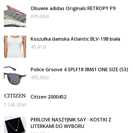
Obuwie adidas Originals RETROPY P9
699,00
zł
Koszulka damska Atlantic BLV-198 biała
40,41
zł
Police Groove 4 SPLF18 0M61 ONE SIZE (53)
495,00
zł
Citizen 2000452
1 045,00
zł
PERLOVE NASZYJNIK SAY - KOSTKI Z
LITERKAMI DO WYBORU