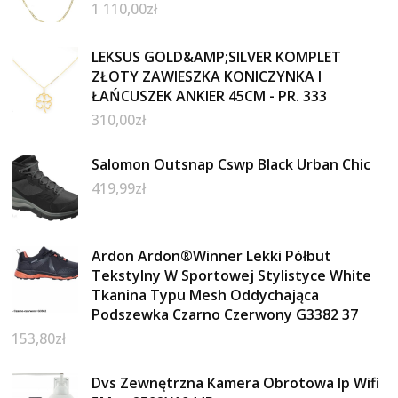
1 110,00
zł
LEKSUS GOLD&AMP;SILVER KOMPLET
ZŁOTY ZAWIESZKA KONICZYNKA I
ŁAŃCUSZEK ANKIER 45CM - PR. 333
310,00
zł
Salomon Outsnap Cswp Black Urban Chic
419,99
zł
Ardon Ardon®Winner Lekki Półbut
Tekstylny W Sportowej Stylistyce White
Tkanina Typu Mesh Oddychająca
Podszewka Czarno Czerwony G3382 37
153,80
zł
Dvs Zewnętrzna Kamera Obrotowa Ip Wifi