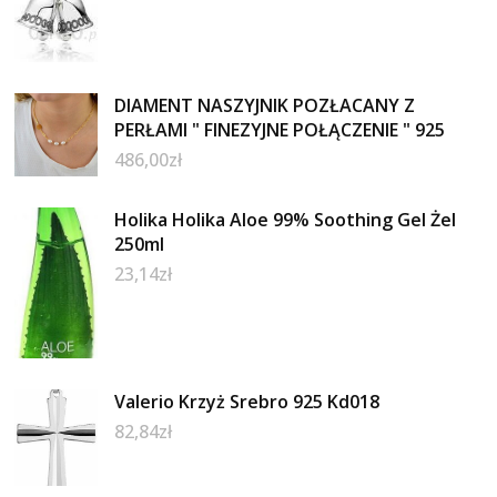
DIAMENT NASZYJNIK POZŁACANY Z
PERŁAMI " FINEZYJNE POŁĄCZENIE " 925
486,00
zł
Holika Holika Aloe 99% Soothing Gel Żel
250ml
23,14
zł
Valerio Krzyż Srebro 925 Kd018
82,84
zł