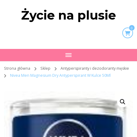
Życie na plusie
0
Strona główna
Sklep
Antyperspiranty i dezodoranty męskie
Nivea Men Magnesium Dry Antyperspirant W Kulce 50Ml