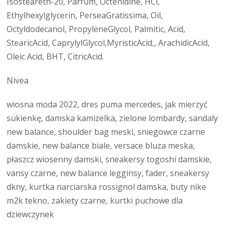
Isosteareth-20, Parfum, Octenidine, HCl,
Ethylhexylglycerin, PerseaGratissima, Oil,
Octyldodecanol, PropyleneGlycol, Palmitic, Acid,
StearicAcid, CaprylylGlycol,MyristicAcid,, ArachidicAcid,
Oleic Acid, BHT, CitricAcid.
Nivea
wiosna moda 2022, dres puma mercedes, jak mierzyć
sukienkę, damska kamizelka, zielone lombardy, sandaly
new balance, shoulder bag meski, sniegowce czarne
damskie, new balance biale, versace bluza meska,
płaszcz wiosenny damski, sneakersy togoshi damskie,
vansy czarne, new balance legginsy, fader, sneakersy
dkny, kurtka narciarska rossignol damska, buty nike
m2k tekno, zakiety czarne, kurtki puchowe dla
dziewczynek