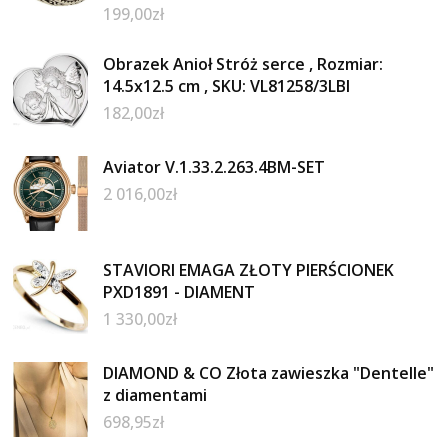
199,00
zł
Obrazek Anioł Stróż serce , Rozmiar:
14.5x12.5 cm , SKU: VL81258/3LBI
182,00
zł
Aviator V.1.33.2.263.4BM-SET
2 016,00
zł
STAVIORI EMAGA ZŁOTY PIERŚCIONEK
PXD1891 - DIAMENT
1 330,00
zł
DIAMOND & CO Złota zawieszka "Dentelle"
z diamentami
698,95
zł