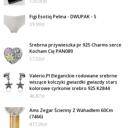
130,00
zł
Figi Esotiq Pelina - DWUPAK - S
39,99
zł
Srebrna przywieszka pr 925 Charms serce
Kocham Cię PAN089
57,50
zł
Valerio.Pl Eleganckie rodowane srebrne
wiszące kolczyki gwiazdki gwiazdy stars
kolorowe cyrkonie srebro 925 K2844
46,87
zł
Ams Zegar Ścienny Z Wahadłem 60Cm
(7466)
877,00
zł