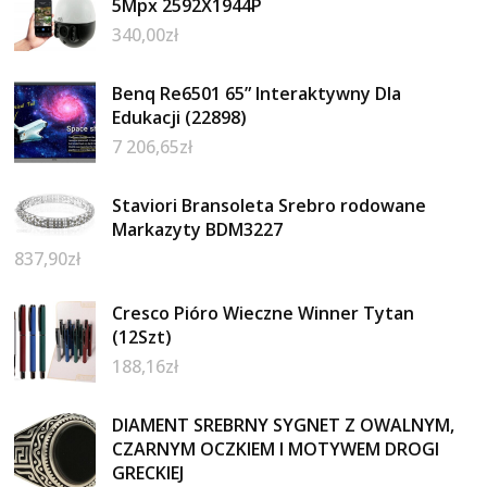
5Mpx 2592X1944P
340,00
zł
Benq Re6501 65” Interaktywny Dla
Edukacji (22898)
7 206,65
zł
Staviori Bransoleta Srebro rodowane
Markazyty BDM3227
837,90
zł
Cresco Pióro Wieczne Winner Tytan
(12Szt)
188,16
zł
DIAMENT SREBRNY SYGNET Z OWALNYM,
CZARNYM OCZKIEM I MOTYWEM DROGI
GRECKIEJ