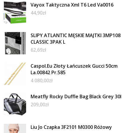
Vayox Taktyczna Xml T6 Led Va0016
44,90
zł
SLIPY ATLANTIC MĘSKIE MAJTKI 3MP108
CLASSIC 3PAK L
62,69
zł
Caspol.Eu Złoty Łańcuszek Gucci 50cm
La.00842 Pr.585
4 080,00
zł
Meatfly Rocky Duffle Bag Black Grey 30l
209,00
zł
Liu Jo Czapka 3F2101 M0300 Różowy