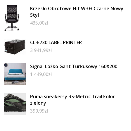
Krzesło Obrotowe Hit W-03 Czarne Nowy
Styl
435,00
zł
CL-E730 LABEL PRINTER
3 941,99
zł
Signal Łóżko Gant Turkusowy 160X200
1 449,00
zł
Puma sneakersy RS-Metric Trail kolor
zielony
399,99
zł