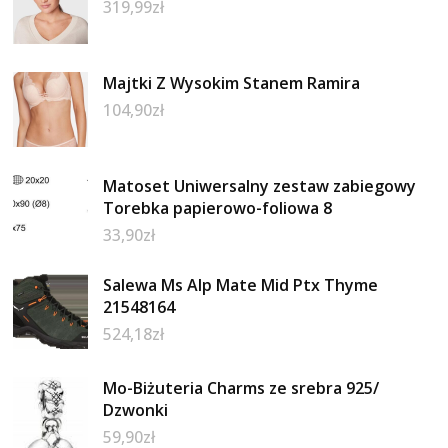
319,99
zł
Majtki Z Wysokim Stanem Ramira
104,90
zł
Matoset Uniwersalny zestaw zabiegowy
Torebka papierowo-foliowa 8
33,90
zł
Salewa Ms Alp Mate Mid Ptx Thyme
21548164
524,18
zł
Mo-Biżuteria Charms ze srebra 925/
Dzwonki
59,90
zł