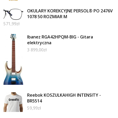
OKULARY KOREKCYJNE PERSOL® PO 2476V
1078 50 ROZMIAR M
571,99
zł
Ibanez RGA42HPQM-BIG - Gitara
elektryczna
3 899,00
zł
Reebok KOSZULKAHIGH INTENSITY -
BR5514
59,99
zł