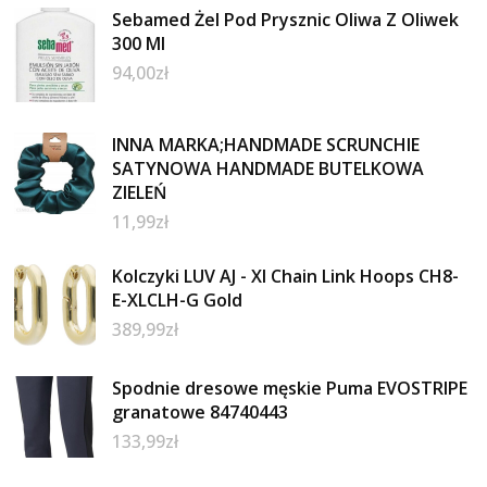
Sebamed Żel Pod Prysznic Oliwa Z Oliwek
300 Ml
94,00
zł
INNA MARKA;HANDMADE SCRUNCHIE
SATYNOWA HANDMADE BUTELKOWA
ZIELEŃ
11,99
zł
Kolczyki LUV AJ - Xl Chain Link Hoops CH8-
E-XLCLH-G Gold
389,99
zł
Spodnie dresowe męskie Puma EVOSTRIPE
granatowe 84740443
133,99
zł