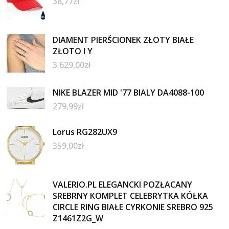
38,77
zł
DIAMENT PIERŚCIONEK ZŁOTY BIAŁE
ZŁOTO I Y
3 629,00
zł
NIKE BLAZER MID '77 BIALY DA4088-100
279,99
zł
Lorus RG282UX9
359,00
zł
VALERIO.PL ELEGANCKI POZŁACANY
SREBRNY KOMPLET CELEBRYTKA KÓŁKA
CIRCLE RING BIAŁE CYRKONIE SREBRO 925
Z1461Z2G_W