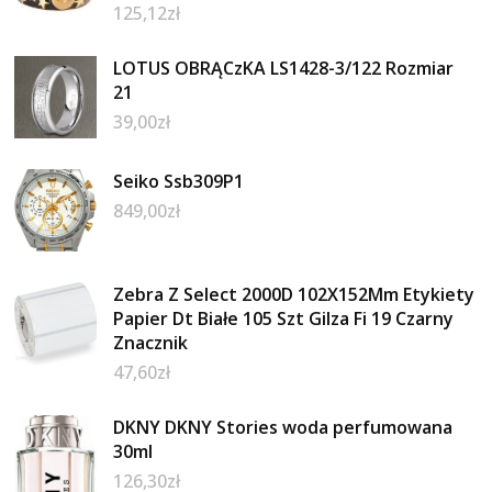
125,12
zł
LOTUS OBRĄCzKA LS1428-3/122 Rozmiar
21
39,00
zł
Seiko Ssb309P1
849,00
zł
Zebra Z Select 2000D 102X152Mm Etykiety
Papier Dt Białe 105 Szt Gilza Fi 19 Czarny
Znacznik
47,60
zł
DKNY DKNY Stories woda perfumowana
30ml
126,30
zł