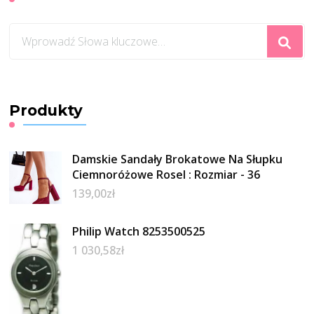
Szukasz
czegoś?
Produkty
Damskie Sandały Brokatowe Na Słupku
Ciemnoróżowe Rosel : Rozmiar - 36
139,00
zł
Philip Watch 8253500525
1 030,58
zł