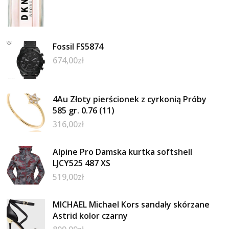
Fossil FS5874
674,00
zł
4Au Złoty pierścionek z cyrkonią Próby
585 gr. 0.76 (11)
316,00
zł
Alpine Pro Damska kurtka softshell
LJCY525 487 XS
519,00
zł
MICHAEL Michael Kors sandały skórzane
Astrid kolor czarny