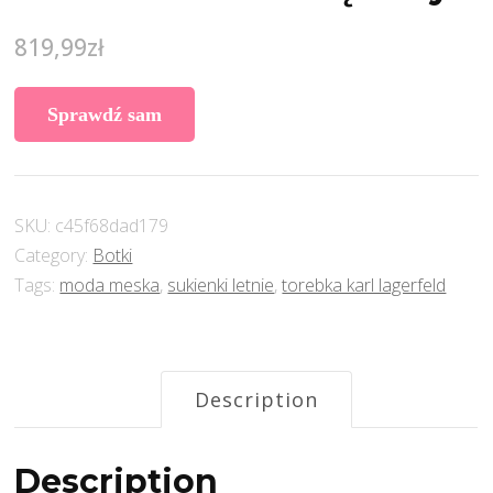
819,99
zł
Sprawdź sam
SKU:
c45f68dad179
Category:
Botki
Tags:
moda meska
,
sukienki letnie
,
torebka karl lagerfeld
Description
Description