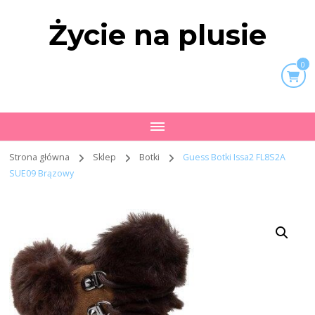
Życie na plusie
0
Strona główna
Sklep
Botki
Guess Botki Issa2 FL8S2A
SUE09 Brązowy