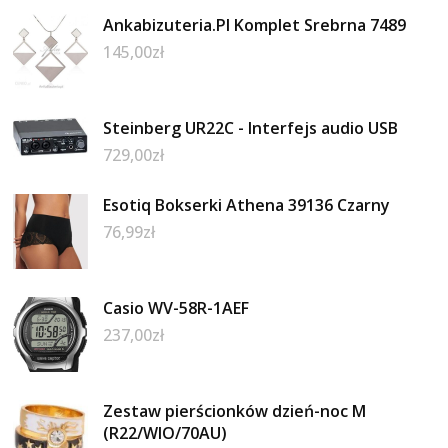
Ankabizuteria.Pl Komplet Srebrna 7489
145,00
zł
Steinberg UR22C - Interfejs audio USB
729,00
zł
Esotiq Bokserki Athena 39136 Czarny
76,99
zł
Casio WV-58R-1AEF
237,00
zł
Zestaw pierścionków dzień-noc M
(R22/WIO/70AU)