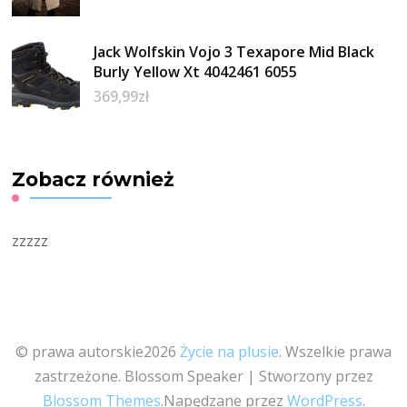
Jack Wolfskin Vojo 3 Texapore Mid Black
Burly Yellow Xt 4042461 6055
369,99
zł
Zobacz również
zzzzz
© prawa autorskie2026
Życie na plusie
. Wszelkie prawa
zastrzeżone.
Blossom Speaker | Stworzony przez
Blossom Themes
.Napędzane przez
WordPress
.