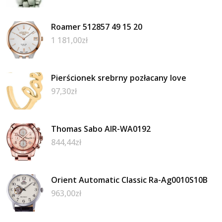
Roamer 512857 49 15 20
1 181,00
zł
Pierścionek srebrny pozłacany love
97,30
zł
Thomas Sabo AIR-WA0192
844,44
zł
Orient Automatic Classic Ra-Ag0010S10B
963,00
zł