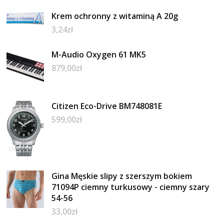
Krem ochronny z witaminą A 20g
3,24
zł
M-Audio Oxygen 61 MK5
879,00
zł
Citizen Eco-Drive BM748081E
599,00
zł
Gina Męskie slipy z szerszym bokiem
71094P ciemny turkusowy - ciemny szary
54-56
33,00
zł