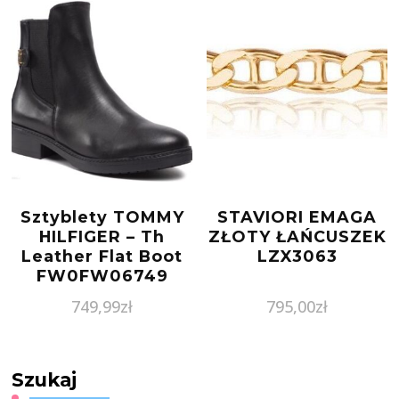
Sztyblety TOMMY
STAVIORI EMAGA
HILFIGER – Th
ZŁOTY ŁAŃCUSZEK
Leather Flat Boot
LZX3063
FW0FW06749
Black BDS
749,99
zł
795,00
zł
Szukaj