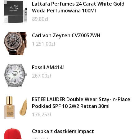
Lattafa Perfumes 24 Carat White Gold
Woda Perfumowana 100Ml
89,80
zł
Carl von Zeyten CVZ0057WH
1 251,00
zł
Fossil AM4141
267,00
zł
ESTEE LAUDER Double Wear Stay-in-Place
Podkład SPF 10 2W2 Rattan 30ml
176,25
zł
Czapka z daszkiem Impact