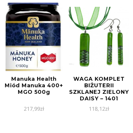
Manuka Health
WAGA KOMPLET
Miód Manuka 400+
BIŻUTERII
MGO 500g
SZKLANEJ ZIELONY
DAISY – 1401
217,99
zł
118,12
zł