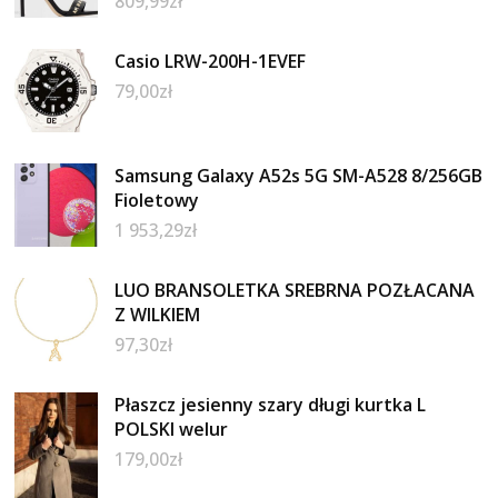
809,99
zł
Casio LRW-200H-1EVEF
79,00
zł
Samsung Galaxy A52s 5G SM-A528 8/256GB
Fioletowy
1 953,29
zł
LUO BRANSOLETKA SREBRNA POZŁACANA
Z WILKIEM
97,30
zł
Płaszcz jesienny szary długi kurtka L
POLSKI welur
179,00
zł