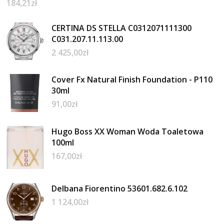
184,21
zł
CERTINA DS STELLA C0312071111300
C031.207.11.113.00
2 425,00
zł
Cover Fx Natural Finish Foundation - P110
30ml
91,00
zł
Hugo Boss XX Woman Woda Toaletowa
100ml
167,00
zł
Delbana Fiorentino 53601.682.6.102
1 124,00
zł