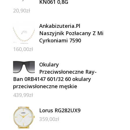
KN061 0,8G
20,90
zł
Ankabizuteria.Pl
Naszyjnik Pozłacany Z Mi
Cyrkoniami 7590
160,00
zł
Okulary
Przeciwsłoneczne Ray-
Ban 0RB4147 601/32 60 okulary
przeciwsłoneczne męskie
439,99
zł
Lorus RG282UX9
359,00
zł