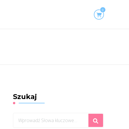
0
Szukaj
Szukasz
czegoś?