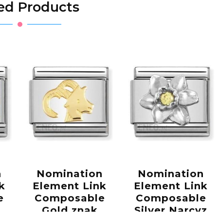
ed Products
n
Nomination
Nomination
k
Element Link
Element Link
e
Composable
Composable
Gold znak
Silver Narcyz