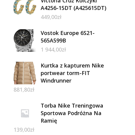
Victoria Cruz Kolczyki
A4256-15DT (A425615DT)
449,00
zł
Vostok Europe 6S21-
565A599B
1 944,00
zł
Kurtka z kapturem Nike
portwear torm-FIT
Windrunner
881,80
zł
Torba Nike Treningowa
Sportowa Podróżna Na
Ramię
139,00
zł