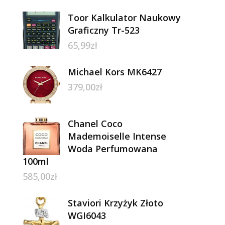
Toor Kalkulator Naukowy
Graficzny Tr-523
65,99
zł
Michael Kors MK6427
379,00
zł
Chanel Coco
Mademoiselle Intense
Woda Perfumowana
100ml
585,00
zł
Staviori Krzyżyk Złoto
WGI6043