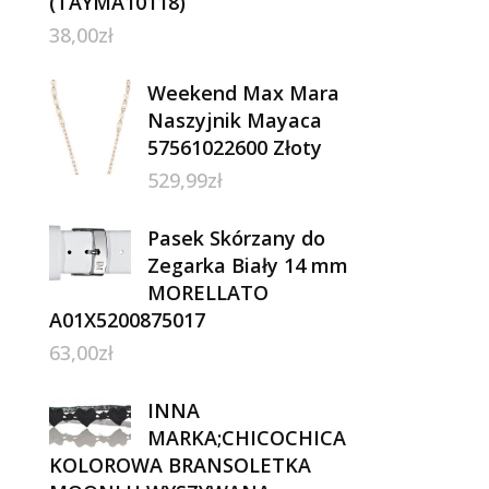
(TAYMA10118)
38,00
zł
Weekend Max Mara
Naszyjnik Mayaca
57561022600 Złoty
529,99
zł
Pasek Skórzany do
Zegarka Biały 14 mm
MORELLATO
A01X5200875017
63,00
zł
INNA
MARKA;CHICOCHICA
KOLOROWA BRANSOLETKA