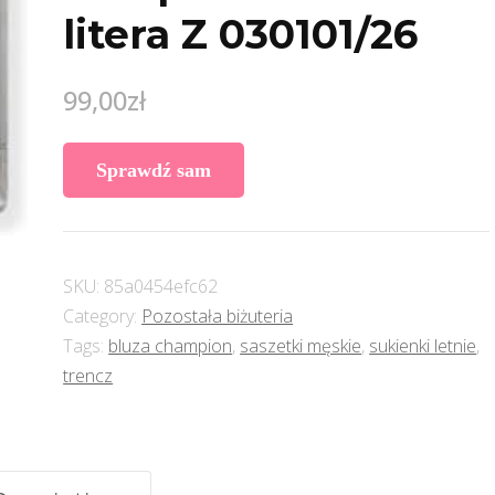
litera Z 030101/26
99,00
zł
Sprawdź sam
SKU:
85a0454efc62
Category:
Pozostała biżuteria
Tags:
bluza champion
,
saszetki męskie
,
sukienki letnie
,
trencz