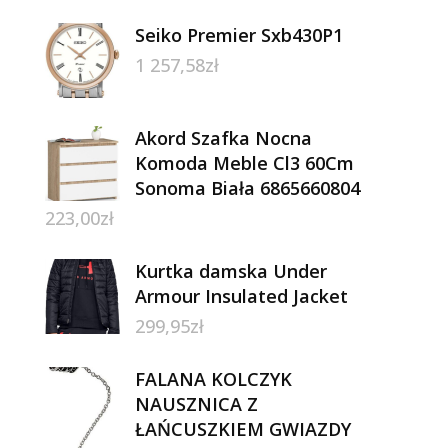
Seiko Premier Sxb430P1
1 257,58
zł
Akord Szafka Nocna
Komoda Meble Cl3 60Cm
Sonoma Biała 6865660804
223,00
zł
Kurtka damska Under
Armour Insulated Jacket
299,95
zł
FALANA KOLCZYK
NAUSZNICA Z
ŁAŃCUSZKIEM GWIAZDY