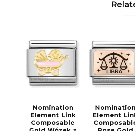
Relat
Nomination
Nominatio
Element Link
Element Lin
Composable
Composabl
Gold Wózek z
Rose Gold