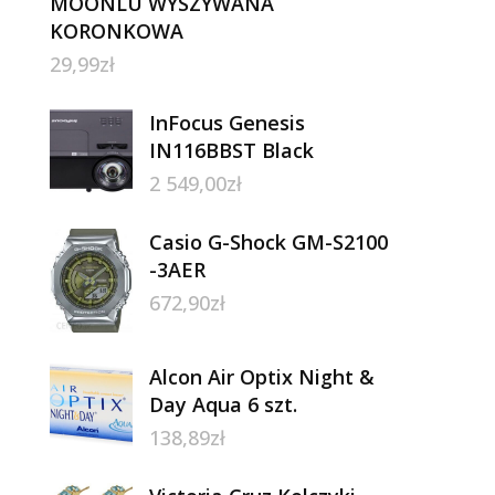
MOONLU WYSZYWANA
KORONKOWA
29,99
zł
InFocus Genesis
IN116BBST Black
2 549,00
zł
Casio G-Shock GM-S2100
-3AER
672,90
zł
Alcon Air Optix Night &
Day Aqua 6 szt.
138,89
zł