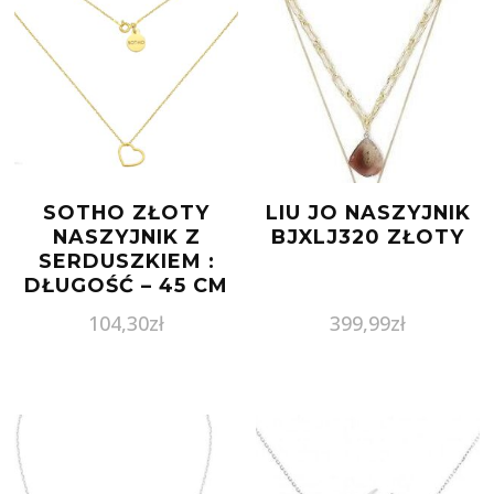
SOTHO ZŁOTY
LIU JO NASZYJNIK
NASZYJNIK Z
BJXLJ320 ZŁOTY
SERDUSZKIEM :
DŁUGOŚĆ – 45 CM
104,30
zł
399,99
zł