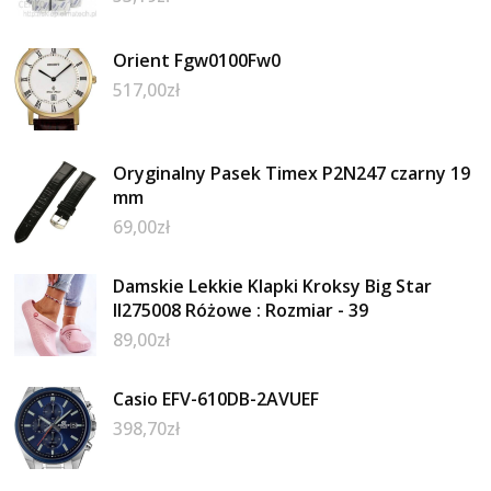
Orient Fgw0100Fw0
517,00
zł
Oryginalny Pasek Timex P2N247 czarny 19
mm
69,00
zł
Damskie Lekkie Klapki Kroksy Big Star
II275008 Różowe : Rozmiar - 39
89,00
zł
Casio EFV-610DB-2AVUEF
398,70
zł