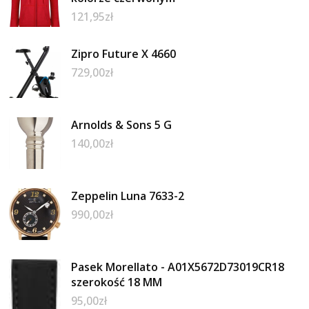
121,95
zł
Zipro Future X 4660
729,00
zł
Arnolds & Sons 5 G
140,00
zł
Zeppelin Luna 7633-2
990,00
zł
Pasek Morellato - A01X5672D73019CR18
szerokość 18 MM
95,00
zł