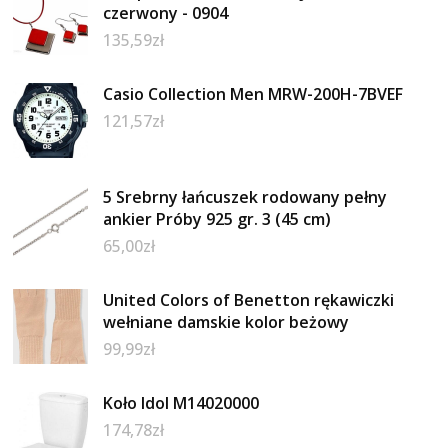
czerwony - 0904
135,59
zł
Casio Collection Men MRW-200H-7BVEF
121,57
zł
5 Srebrny łańcuszek rodowany pełny
ankier Próby 925 gr. 3 (45 cm)
65,00
zł
United Colors of Benetton rękawiczki
wełniane damskie kolor beżowy
99,99
zł
Koło Idol M14020000
174,78
zł