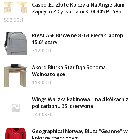
Caspol.Eu Złote Kolczyki Na Angielskim
Zapięciu Z Cyrkoniami Kl.00305 Pr.585
552,50
zł
RIVACASE Biscayne 8363 Plecak laptop
15,6" szary
312,00
zł
Akord Biurko Star Dąb Sonoma
Wolnostojące
113,00
zł
Wings Walizka kabinowa II na 4 kółkach z
policarbonu 35l czerwona
243,09
zł
Geographical Norway Bluza "Geanne" w
kolorze czerwonym