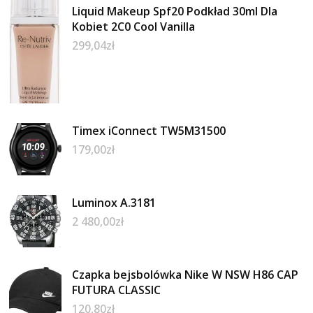
Liquid Makeup Spf20 Podkład 30ml Dla
Kobiet 2C0 Cool Vanilla
299,04
zł
Timex iConnect TW5M31500
179,00
zł
Luminox A.3181
2 480,00
zł
Czapka bejsbolówka Nike W NSW H86 CAP
FUTURA CLASSIC
120,80
zł