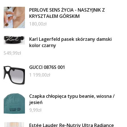
PERLOVE SENS ŻYCIA - NASZYJNIK Z
KRYSZTAŁEM GÓRSKIM
180,00
zł
Karl Lagerfeld pasek skórzany damski
kolor czarny
549,99
zł
GUCCI 0876S 001
1 199,00
zł
Czapka chłopięca typu beanie, wiosna /
jesień
9,99
zł
Estée Lauder Re-Nutriv Ultra Radiance