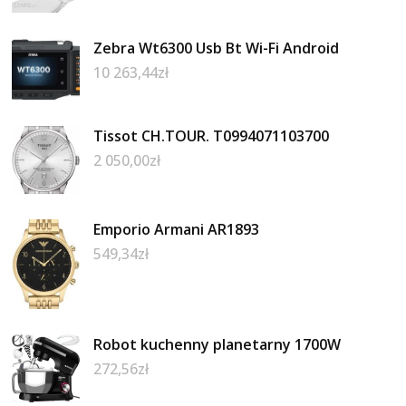
Zebra Wt6300 Usb Bt Wi-Fi Android
10 263,44
zł
Tissot CH.TOUR. T0994071103700
2 050,00
zł
Emporio Armani AR1893
549,34
zł
Robot kuchenny planetarny 1700W
272,56
zł