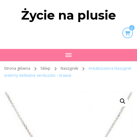
Życie na plusie
0
Strona główna
Sklep
Naszyjniki
Ankabizuteria Naszyjnik
srebrny delikatne serduszko – krawat