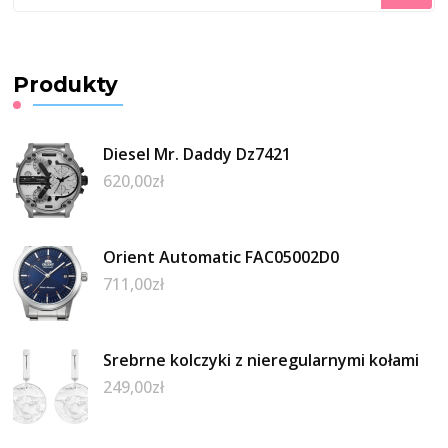
czegoś?
Produkty
Diesel Mr. Daddy Dz7421
620,00
zł
Orient Automatic FAC05002D0
711,00
zł
Srebrne kolczyki z nieregularnymi kołami
249,00
zł