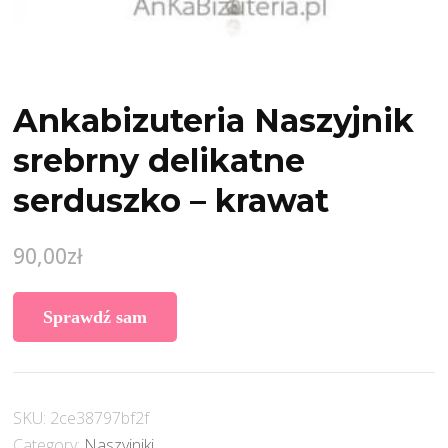
Ankabizuteria Naszyjnik
srebrny delikatne
serduszko – krawat
90,00
zł
Sprawdź sam
SKU:
2ce38797bf2f
Category:
Naszyjniki