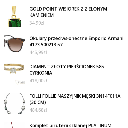
GOLD POINT WISIOREK Z ZIELONYM
KAMIENIEM
34,99
zł
Okulary przeciwsłoneczne Emporio Armani
4173 500213 57
445,99
zł
DIAMENT ZŁOTY PIERŚCIONEK 585
CYRKONIA
418,00
zł
FOLLI FOLLIE NASZYJNIK MĘSKI 3N14F011A
(30 CM)
484,68
zł
Komplet biżuterii szklanej PLATINUM