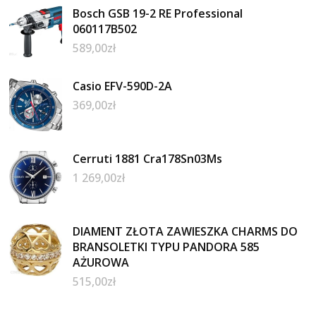
Bosch GSB 19-2 RE Professional
060117B502
589,00
zł
Casio EFV-590D-2A
369,00
zł
Cerruti 1881 Cra178Sn03Ms
1 269,00
zł
DIAMENT ZŁOTA ZAWIESZKA CHARMS DO
BRANSOLETKI TYPU PANDORA 585
AŻUROWA
515,00
zł