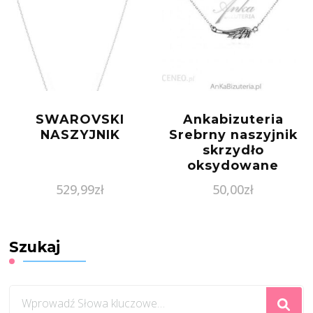
SWAROVSKI
Ankabizuteria
NASZYJNIK
Srebrny naszyjnik
skrzydło
oksydowane
529,99
zł
50,00
zł
Szukaj
Szukasz