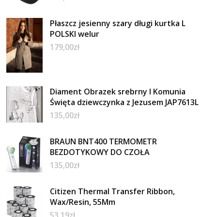
Płaszcz jesienny szary długi kurtka L
POLSKI welur
179,00
zł
Diament Obrazek srebrny I Komunia
Święta dziewczynka z Jezusem JAP7613L
135,00
zł
BRAUN BNT400 TERMOMETR
BEZDOTYKOWY DO CZOŁA
135,00
zł
Citizen Thermal Transfer Ribbon,
Wax/Resin, 55Mm
53,19
zł