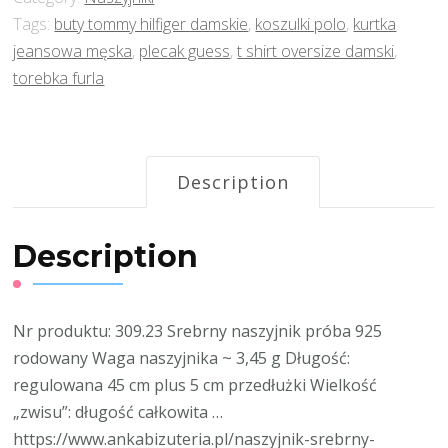
Tags:
buty tommy hilfiger damskie
,
koszulki polo
,
kurtka
jeansowa męska
,
plecak guess
,
t shirt oversize damski
,
torebka furla
Description
Description
Nr produktu: 309.23 Srebrny naszyjnik próba 925
rodowany Waga naszyjnika ~ 3,45 g Długość:
regulowana 45 cm plus 5 cm przedłużki Wielkość
„zwisu”: długość całkowita …
https://www.ankabizuteria.pl/naszyjnik-srebrny-