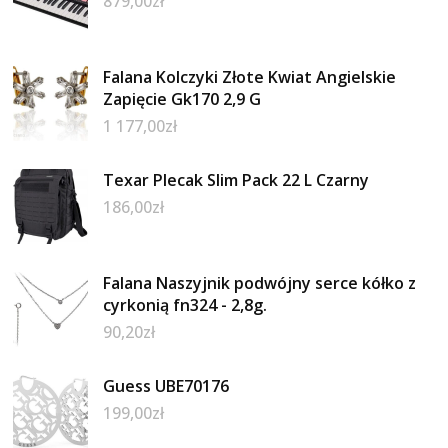
879,00
zł
Falana Kolczyki Złote Kwiat Angielskie
Zapięcie Gk170 2,9 G
1 177,00
zł
Texar Plecak Slim Pack 22 L Czarny
186,00
zł
Falana Naszyjnik podwójny serce kółko z
cyrkonią fn324 - 2,8g.
90,20
zł
Guess UBE70176
199,00
zł