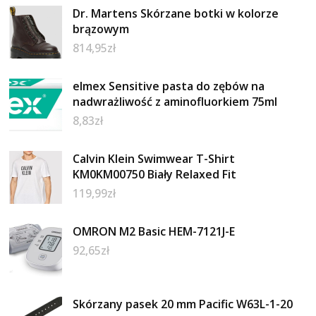
Dr. Martens Skórzane botki w kolorze
brązowym
814,95
zł
elmex Sensitive pasta do zębów na
nadwrażliwość z aminofluorkiem 75ml
8,83
zł
Calvin Klein Swimwear T-Shirt
KM0KM00750 Biały Relaxed Fit
119,99
zł
OMRON M2 Basic HEM-7121J-E
92,65
zł
Skórzany pasek 20 mm Pacific W63L-1-20