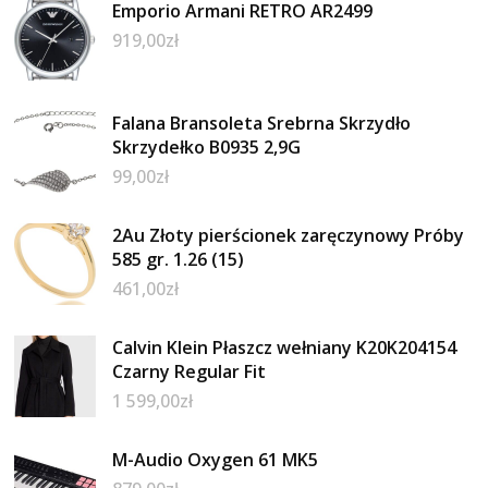
Emporio Armani RETRO AR2499
919,00
zł
Falana Bransoleta Srebrna Skrzydło
Skrzydełko B0935 2,9G
99,00
zł
2Au Złoty pierścionek zaręczynowy Próby
585 gr. 1.26 (15)
461,00
zł
Calvin Klein Płaszcz wełniany K20K204154
Czarny Regular Fit
1 599,00
zł
M-Audio Oxygen 61 MK5