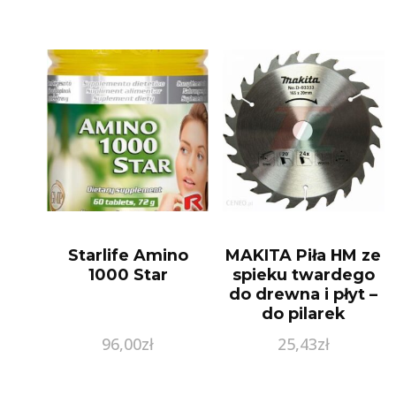
Starlife Amino
MAKITA Piła HM ze
1000 Star
spieku twardego
do drewna i płyt –
do pilarek
ręcznych (D-03333)
96,00
zł
25,43
zł