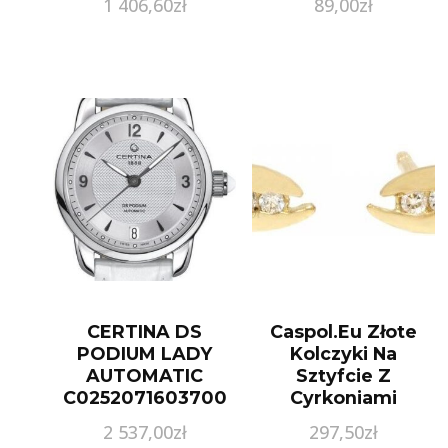
1 406,60
zł
89,00
zł
KOD RABATOWY:
NASTART ,
AUTORYZOWANY
SKLEP ,
ORYGINALNE
OPAKOWANIE
CERTINA DS
Caspol.Eu Złote
PODIUM LADY
Kolczyki Na
AUTOMATIC
Sztyfcie Z
C0252071603700
Cyrkoniami
C025.207.16.037.00
Kl.00416 Pr.585
2 537,00
zł
297,50
zł