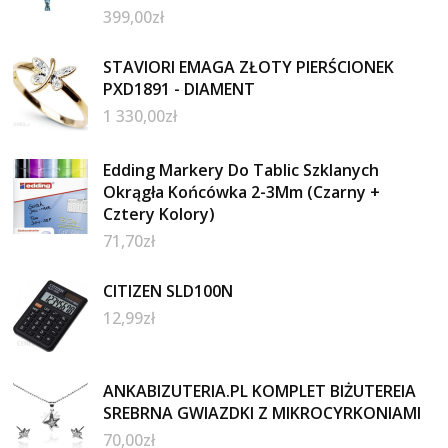
399,00
zł
STAVIORI EMAGA ZŁOTY PIERŚCIONEK
PXD1891 - DIAMENT
1 330,00
zł
Edding Markery Do Tablic Szklanych
Okrągła Końcówka 2-3Mm (Czarny +
Cztery Kolory)
71,70
zł
CITIZEN SLD100N
12,99
zł
ANKABIZUTERIA.PL KOMPLET BIŻUTEREIA
SREBRNA GWIAZDKI Z MIKROCYRKONIAMI
70,00
zł