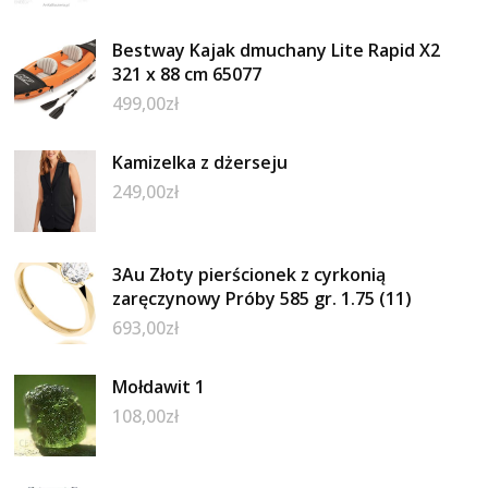
Bestway Kajak dmuchany Lite Rapid X2
321 x 88 cm 65077
499,00
zł
Kamizelka z dżerseju
249,00
zł
3Au Złoty pierścionek z cyrkonią
zaręczynowy Próby 585 gr. 1.75 (11)
693,00
zł
Mołdawit 1
108,00
zł