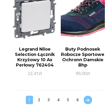
Legrand Niloe
Buty Podnosek
Selection Łącznik
Robocze Sportowe
Krzyżowy 10 Ax
Ochronn Damskie
Perłowy 762404
Bhp
22,41
zł
99,00
zł
→
1
2
3
4
5
6