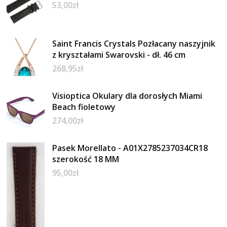
53,00
zł
Saint Francis Crystals Pozłacany naszyjnik
z kryształami Swarovski - dł. 46 cm
268,95
zł
Visioptica Okulary dla dorosłych Miami
Beach fioletowy
274,00
zł
Pasek Morellato - A01X2785237034CR18
szerokość 18 MM
95,00
zł