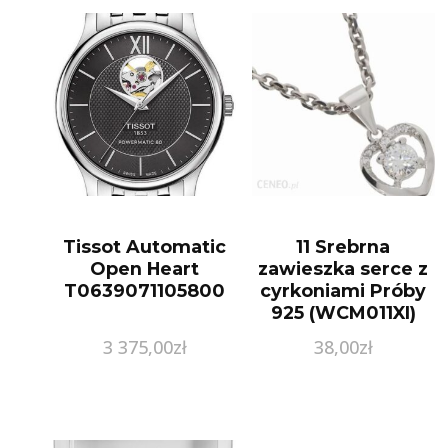
Tissot Automatic
11 Srebrna
Open Heart
zawieszka serce z
T0639071105800
cyrkoniami Próby
925 (WCM011XI)
3 375,00
zł
38,00
zł