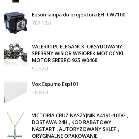
Epson lampa do projektora EH-TW7100
707,19
zł
VALERIO.PL ELEGANCKI OKSYDOWANY
SREBRNY WISIOR WISIOREK MOTOCYKL
MOTOR SREBRO 925 W0468
52,32
zł
Vox Espumo Esp101
28,85
zł
VICTORIA CRUZ NASZYJNIK A4191-10DG ,
DOSTAWA 24H , KOD RABATOWY:
NASTART , AUTORYZOWANY SKLEP ,
ORYGINALNE OPAKOWANIE