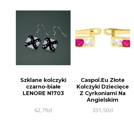
Szklane kolczyki
Caspol.Eu Złote
czarno-białe
Kolczyki Dziecięce
LENORE N1703
Z Cyrkoniami Na
Angielskim
Zapięciu Kl.01914
62,79
zł
331,50
zł
Pr.585