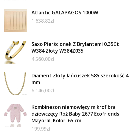
Atlantic GALAPAGOS 1000W
1 638,82
zł
Saxo Pierścionek Z Brylantami 0,35Ct
W384 Złoty W384Z035
4 560,00
zł
Diament Złoty łańcuszek 585 szerokość 4
mm
6 146,00
zł
Kombinezon niemowlęcy mikrofibra
dziewczęcy Róż Baby 2677 Ecofriends
Mayoral, Kolor: 65 cm
199,99
zł