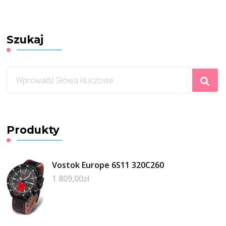
Szukaj
Szukasz
czegoś?
Produkty
Vostok Europe 6S11 320C260
1 809,00
zł