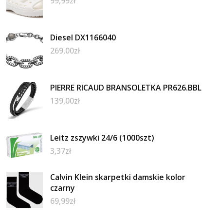
99,99
zł
Diesel DX1166040
269,00
zł
PIERRE RICAUD BRANSOLETKA PR626.BBL
139,00
zł
Leitz zszywki 24/6 (1000szt)
3,37
zł
Calvin Klein skarpetki damskie kolor
czarny
69,99
zł