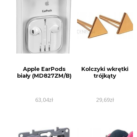
Apple EarPods
Kolczyki wkrętki
biały (MD827ZM/B)
trójkąty
63,04
zł
29,69
zł