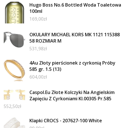
Hugo Boss No.6 Bottled Woda Toaletowa
100ml
169,00
zł
OKULARY MICHAEL KORS MK 1121 115388
58 ROZMIAR M
531,98
zł
4Au Złoty pierścionek z cyrkonią Próby
585 gr. 1.5 (13)
604,00
zł
Caspol.Eu Złote Kolczyki Na Angielskim
Zapięciu Z Cyrkoniami Kl.00305 Pr.585
552,50
zł
Klapki CROCS - 207627-100 White