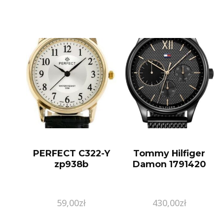
PERFECT C322-Y
Tommy Hilfiger
zp938b
Damon 1791420
59,00
zł
430,00
zł