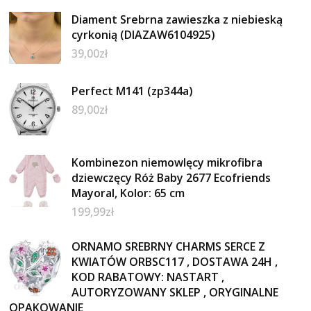
Diament Srebrna zawieszka z niebieską
cyrkonią (DIAZAW6104925)
39,00
zł
Perfect M141 (zp344a)
89,00
zł
Kombinezon niemowlęcy mikrofibra
dziewczęcy Róż Baby 2677 Ecofriends
Mayoral, Kolor: 65 cm
199,99
zł
ORNAMO SREBRNY CHARMS SERCE Z
KWIATÓW ORBSC117 , DOSTAWA 24H ,
KOD RABATOWY: NASTART ,
AUTORYZOWANY SKLEP , ORYGINALNE
OPAKOWANIE