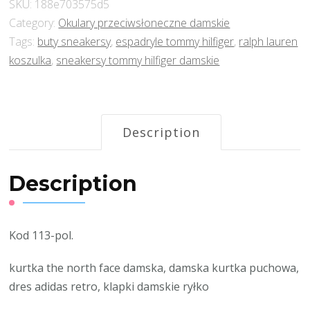
SKU:
188e703575d5
Category:
Okulary przeciwsłoneczne damskie
Tags:
buty sneakersy
,
espadryle tommy hilfiger
,
ralph lauren
koszulka
,
sneakersy tommy hilfiger damskie
Description
Description
Kod 113-pol.
kurtka the north face damska, damska kurtka puchowa,
dres adidas retro, klapki damskie ryłko