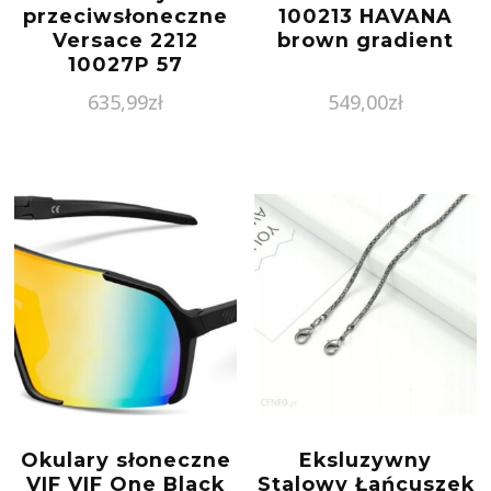
przeciwsłoneczne
100213 HAVANA
Versace 2212
brown gradient
10027P 57
635,99
zł
549,00
zł
Okulary słoneczne
Eksluzywny
VIF VIF One Black
Stalowy Łańcuszek