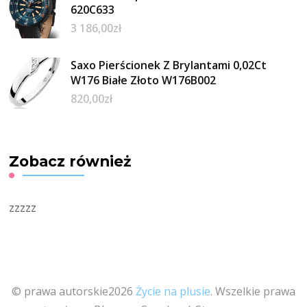
620C633
3 186,00
zł
Saxo Pierścionek Z Brylantami 0,02Ct
W176 Białe Złoto W176B002
820,00
zł
Zobacz również
zzzzz
© prawa autorskie2026
Życie na plusie
. Wszelkie prawa