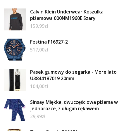
Calvin Klein Underwear Koszulka
piżamowa 000NM1960E Szary
159,99
zł
Festina F16927-2
517,00
zł
Pasek gumowy do zegarka - Morellato
U3844187019 20mm
104,00
zł
Sinsay Miękka, dwuczęściowa piżama w
jednorożce, z długim rękawem
29,99
zł