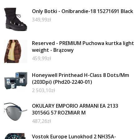
Only Botki - Onlbrandie-18 15271691 Black
349,99
zł
Reserved - PREMIUM Puchowa kurtka light
weight - Brązowy
459,99
zł
Honeywell Printhead H-Class 8 Dots/Mm
(203Dpi) (Phd20-2240-01)
2 503,10
zł
OKULARY EMPORIO ARMANI EA 2133
30156G 57 ROZMIAR M
487,26
zł
Vostok Europe Lunokhod 2 NH35A-