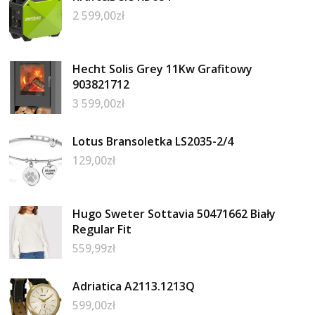
2 599,00
zł
Hecht Solis Grey 11Kw Grafitowy
903821712
3 599,00
zł
Lotus Bransoletka LS2035-2/4
129,00
zł
Hugo Sweter Sottavia 50471662 Biały
Regular Fit
559,99
zł
Adriatica A2113.1213Q
599,00
zł