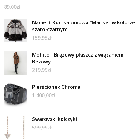
89,00
zł
Name it Kurtka zimowa "Marike" w kolorze
szaro-czarnym
159,95
zł
Mohito - Brązowy płaszcz z wiązaniem -
Beżowy
219,99
zł
Pierścionek Chroma
1 400,00
zł
Swarovski kolczyki
599,99
zł