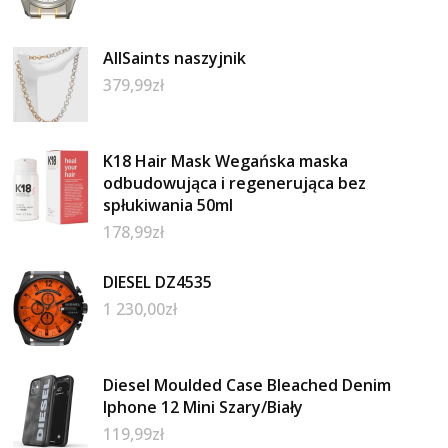
AllSaints naszyjnik
379,99
zł
K18 Hair Mask Wegańska maska
odbudowująca i regenerująca bez
spłukiwania 50ml
178,99
zł
DIESEL DZ4535
1 230,00
zł
Diesel Moulded Case Bleached Denim
Iphone 12 Mini Szary/Biały
119,99
zł