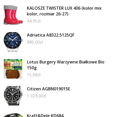
KALOSZE TWISTER LUX 406 (kolor mix
kolor, rozmiar 26-27)
44,95
zł
Adriatica A8322.5125QF
880,00
zł
Lotus Burgery Warzywne Białkowe Bio
150g
15,68
zł
Citizen AGBN019015E
1 029,00
zł
Kraft&Dele KD684