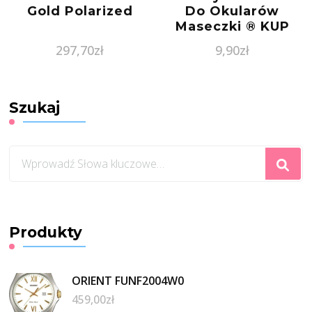
Gold Polarized
Do Okularów
Maseczki ® KUP
TERAZ
297,70
zł
9,90
zł
Szukaj
Szukasz
czegoś?
Produkty
ORIENT FUNF2004W0
459,00
zł