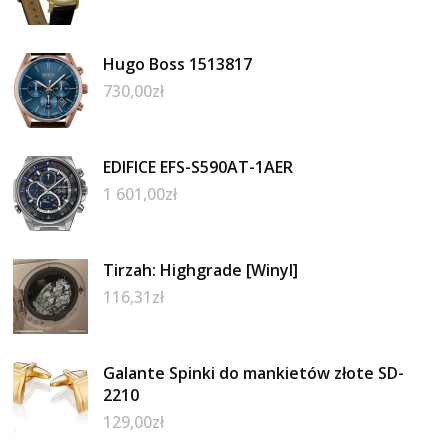
Hugo Boss 1513817
730,00
zł
EDIFICE EFS-S590AT-1AER
1 601,00
zł
Tirzah: Highgrade [Winyl]
116,31
zł
Galante Spinki do mankietów złote SD-
2210
129,00
zł