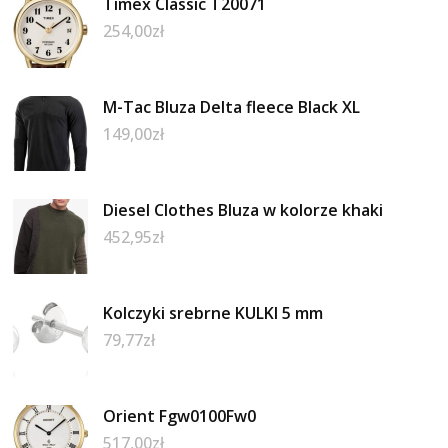
Timex Classic T20071
254,00
zł
M-Tac Bluza Delta fleece Black XL
149,00
zł
Diesel Clothes Bluza w kolorze khaki
452,95
zł
Kolczyki srebrne KULKI 5 mm
79,77
zł
Orient Fgw0100Fw0
517,00
zł