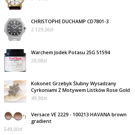
CHRISTOPHE DUCHAMP CD7801-3
2 129,26
zł
Warchem Jodek Potasu 25G 51594
28,08
zł
Kokonet Grzebyk Ślubny Wysadzany
Cyrkoniami Z Motywem Listków Rose Gold
49,90
zł
Versace VE 2229 - 100213 HAVANA brown
gradient
549,00
zł