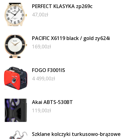
PERFECT KLASYKA zp269c
47,00
zł
PACIFIC X6119 black / gold zy624i
169,00
zł
FOGO F3001IS
4 499,00
zł
Akai ABTS-530BT
119,00
zł
Szklane kolczyki turkusowo-brązowe