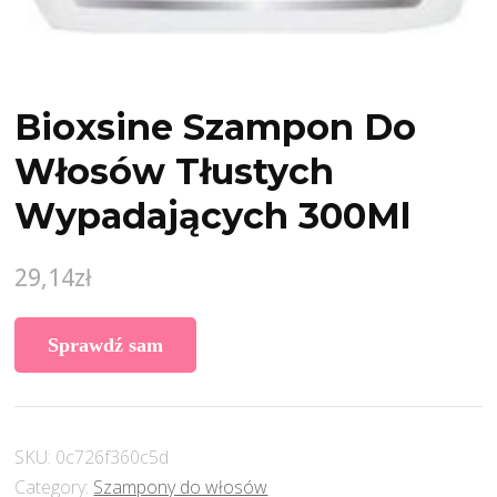
Bioxsine Szampon Do
Włosów Tłustych
Wypadających 300Ml
29,14
zł
Sprawdź sam
SKU:
0c726f360c5d
Category:
Szampony do włosów