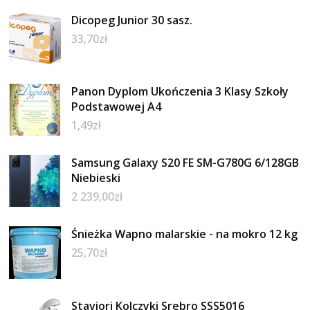
Dicopeg Junior 30 sasz.
33,70
zł
Panon Dyplom Ukończenia 3 Klasy Szkoły
Podstawowej A4
1,49
zł
Samsung Galaxy S20 FE SM-G780G 6/128GB
Niebieski
2 239,00
zł
Śnieżka Wapno malarskie - na mokro 12 kg
25,70
zł
Staviori Kolczyki Srebro SSS5016