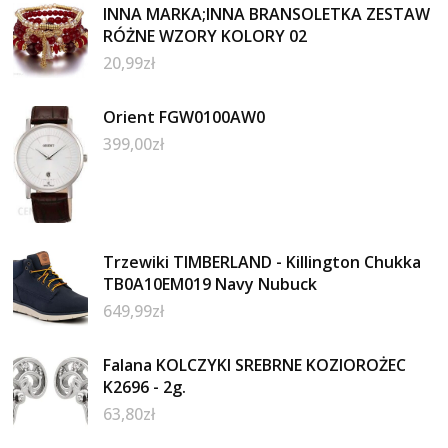
INNA MARKA;INNA BRANSOLETKA ZESTAW
RÓŻNE WZORY KOLORY 02
20,99
zł
Orient FGW0100AW0
399,00
zł
Trzewiki TIMBERLAND - Killington Chukka
TB0A10EM019 Navy Nubuck
649,99
zł
Falana KOLCZYKI SREBRNE KOZIOROŻEC
K2696 - 2g.
63,80
zł