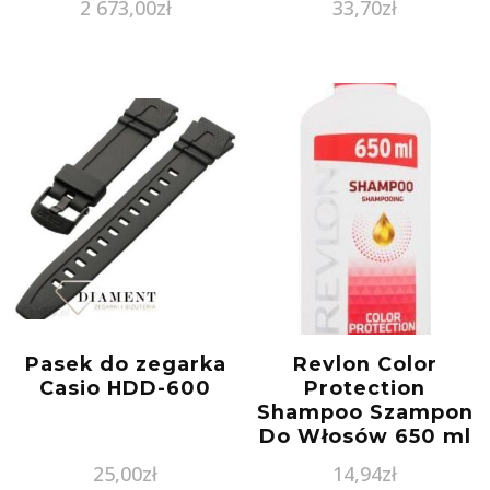
2 673,00
zł
33,70
zł
Pasek do zegarka
Revlon Color
Casio HDD-600
Protection
Shampoo Szampon
Do Włosów 650 ml
25,00
zł
14,94
zł