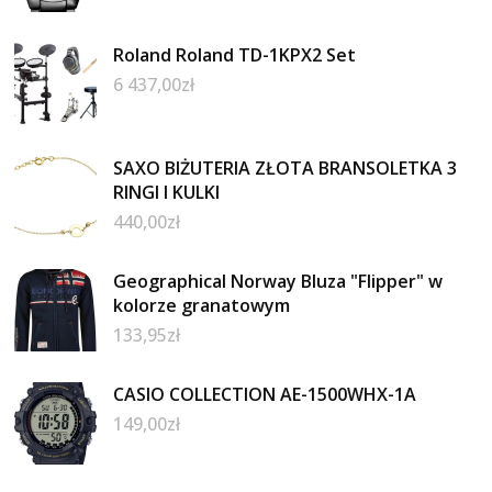
Roland Roland TD-1KPX2 Set
6 437,00
zł
SAXO BIŻUTERIA ZŁOTA BRANSOLETKA 3
RINGI I KULKI
440,00
zł
Geographical Norway Bluza "Flipper" w
kolorze granatowym
133,95
zł
CASIO COLLECTION AE-1500WHX-1A
149,00
zł