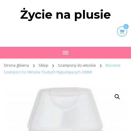
Życie na plusie
0
Strona główna
Sklep
Szampony do włosów
Bioxsine
Szampon Do Włosów Tłustych Wypadających 300Ml