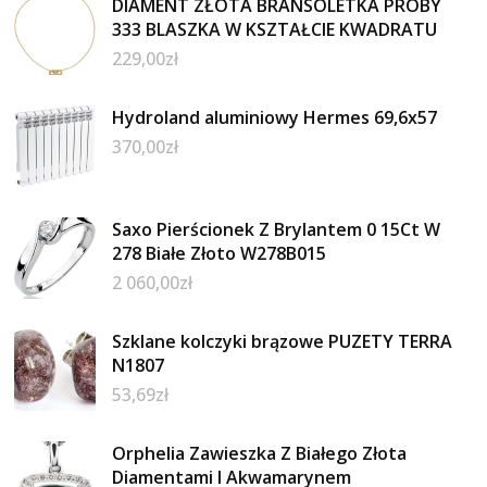
DIAMENT ZŁOTA BRANSOLETKA PRÓBY
333 BLASZKA W KSZTAŁCIE KWADRATU
229,00
zł
Hydroland aluminiowy Hermes 69,6x57
370,00
zł
Saxo Pierścionek Z Brylantem 0 15Ct W
278 Białe Złoto W278B015
2 060,00
zł
Szklane kolczyki brązowe PUZETY TERRA
N1807
53,69
zł
Orphelia Zawieszka Z Białego Złota
Diamentami I Akwamarynem