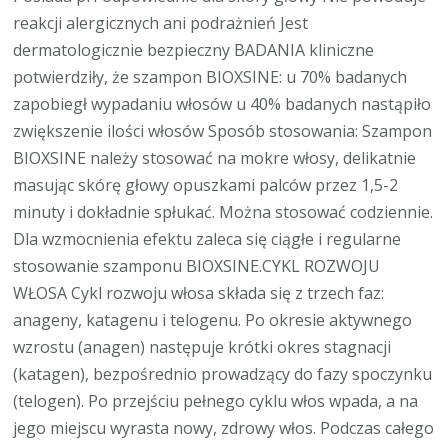
reakcji alergicznych ani podrażnień Jest
dermatologicznie bezpieczny BADANIA kliniczne
potwierdziły, że szampon BIOXSINE: u 70% badanych
zapobiegł wypadaniu włosów u 40% badanych nastąpiło
zwiększenie ilości włosów Sposób stosowania: Szampon
BIOXSINE należy stosować na mokre włosy, delikatnie
masując skórę głowy opuszkami palców przez 1,5-2
minuty i dokładnie spłukać. Można stosować codziennie.
Dla wzmocnienia efektu zaleca się ciągłe i regularne
stosowanie szamponu BIOXSINE.CYKL ROZWOJU
WŁOSA Cykl rozwoju włosa składa się z trzech faz:
anageny, katagenu i telogenu. Po okresie aktywnego
wzrostu (anagen) następuje krótki okres stagnacji
(katagen), bezpośrednio prowadzący do fazy spoczynku
(telogen). Po przejściu pełnego cyklu włos wpada, a na
jego miejscu wyrasta nowy, zdrowy włos. Podczas całego