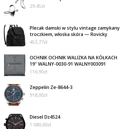
29,45
zł
Plecak damski w stylu vintage zamykany
troczkiem, włoska skóra — Rovicky
453,77
zł
OCHNIK OCHNIK WALIZKA NA KÓŁKACH
19" WALNY-0030-91 WALNY003091
116,90
zł
Zeppelin Ze-8644-3
918,00
zł
Diesel Dz4524
1 080,00
zł