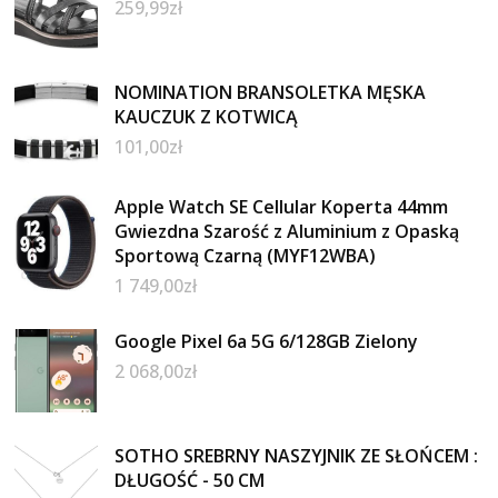
259,99
zł
NOMINATION BRANSOLETKA MĘSKA
KAUCZUK Z KOTWICĄ
101,00
zł
Apple Watch SE Cellular Koperta 44mm
Gwiezdna Szarość z Aluminium z Opaską
Sportową Czarną (MYF12WBA)
1 749,00
zł
Google Pixel 6a 5G 6/128GB Zielony
2 068,00
zł
SOTHO SREBRNY NASZYJNIK ZE SŁOŃCEM :
DŁUGOŚĆ - 50 CM