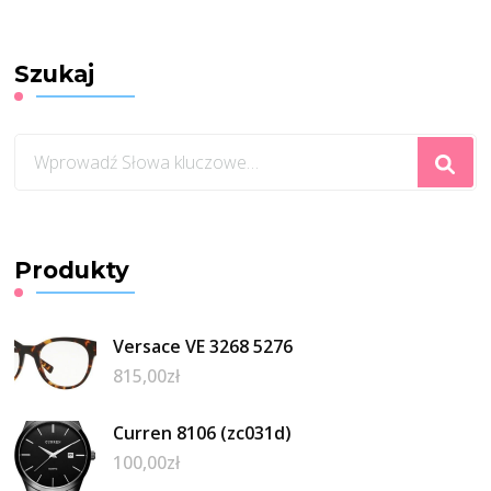
Szukaj
Szukasz
czegoś?
Produkty
Versace VE 3268 5276
815,00
zł
Curren 8106 (zc031d)
100,00
zł