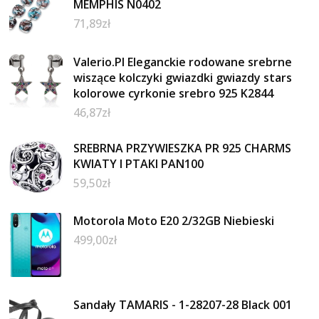
MEMPHIS N0402
71,89
zł
Valerio.Pl Eleganckie rodowane srebrne
wiszące kolczyki gwiazdki gwiazdy stars
kolorowe cyrkonie srebro 925 K2844
46,87
zł
SREBRNA PRZYWIESZKA PR 925 CHARMS
KWIATY I PTAKI PAN100
59,50
zł
Motorola Moto E20 2/32GB Niebieski
499,00
zł
Sandały TAMARIS - 1-28207-28 Black 001