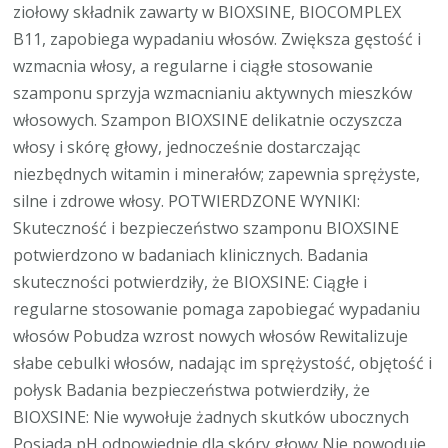
ziołowy składnik zawarty w BIOXSINE, BIOCOMPLEX
B11, zapobiega wypadaniu włosów. Zwiększa gęstość i
wzmacnia włosy, a regularne i ciągłe stosowanie
szamponu sprzyja wzmacnianiu aktywnych mieszków
włosowych. Szampon BIOXSINE delikatnie oczyszcza
włosy i skórę głowy, jednocześnie dostarczając
niezbędnych witamin i minerałów; zapewnia sprężyste,
silne i zdrowe włosy. POTWIERDZONE WYNIKI:
Skuteczność i bezpieczeństwo szamponu BIOXSINE
potwierdzono w badaniach klinicznych. Badania
skuteczności potwierdziły, że BIOXSINE: Ciągłe i
regularne stosowanie pomaga zapobiegać wypadaniu
włosów Pobudza wzrost nowych włosów Rewitalizuje
słabe cebulki włosów, nadając im sprężystość, objętość i
połysk Badania bezpieczeństwa potwierdziły, że
BIOXSINE: Nie wywołuje żadnych skutków ubocznych
Posiada pH odpowiednie dla skóry głowy Nie powoduje