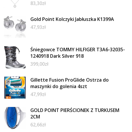
83,30
zł
Gold Point Kolczyki Jabłuszka K1399A
47,93
zł
Śniegowce TOMMY HILFIGER T3A6-32035-
1240918 Dark Silver 918
399,00
zł
Gillette Fusion ProGlide Ostrza do
maszynki do golenia 4szt
47,99
zł
GOLD POINT PIERŚCIONEK Z TURKUSEM
2CM
62,66
zł