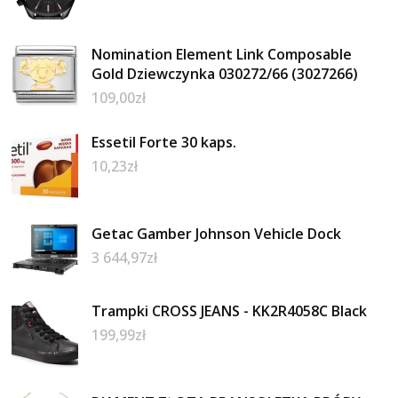
Nomination Element Link Composable
Gold Dziewczynka 030272/66 (3027266)
109,00
zł
Essetil Forte 30 kaps.
10,23
zł
Getac Gamber Johnson Vehicle Dock
3 644,97
zł
Trampki CROSS JEANS - KK2R4058C Black
199,99
zł