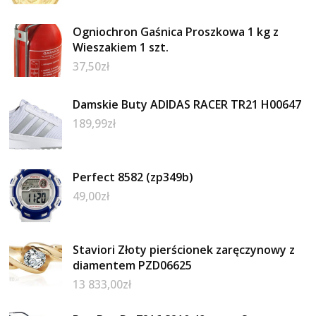
Ogniochron Gaśnica Proszkowa 1 kg z
Wieszakiem 1 szt.
37,50
zł
Damskie Buty ADIDAS RACER TR21 H00647
189,99
zł
Perfect 8582 (zp349b)
49,00
zł
Staviori Złoty pierścionek zaręczynowy z
diamentem PZD06625
13 833,00
zł