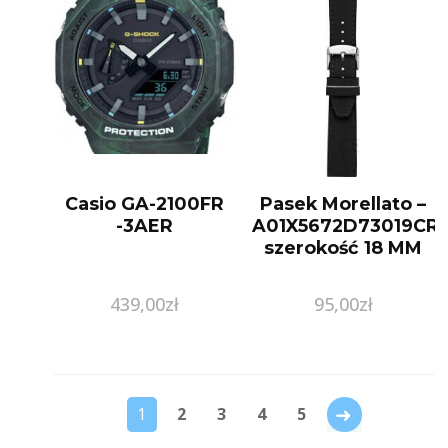
Casio GA-2100FR
Pasek Morellato –
-3AER
A01X5672D73019CR1
szerokość 18 MM
439,00
zł
95,00
zł
→
1
2
3
4
5