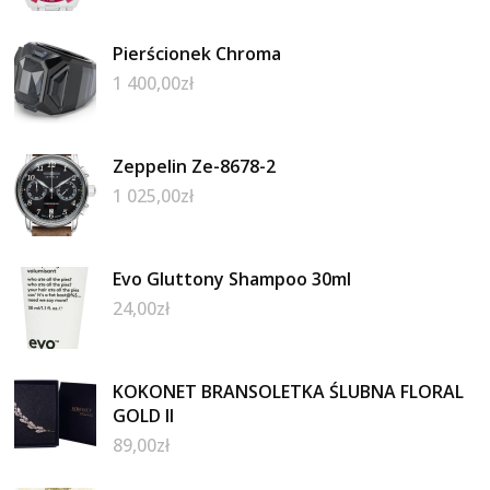
Pierścionek Chroma
1 400,00
zł
Zeppelin Ze-8678-2
1 025,00
zł
Evo Gluttony Shampoo 30ml
24,00
zł
KOKONET BRANSOLETKA ŚLUBNA FLORAL
GOLD II
89,00
zł