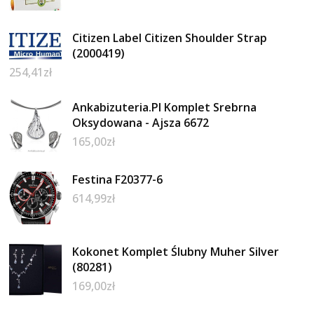
Citizen Label Citizen Shoulder Strap
(2000419)
254,41
zł
Ankabizuteria.Pl Komplet Srebrna
Oksydowana - Ajsza 6672
165,00
zł
Festina F20377-6
614,99
zł
Kokonet Komplet Ślubny Muher Silver
(80281)
169,00
zł