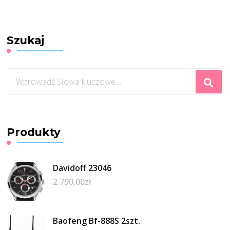
Szukaj
Szukasz
czegoś?
Produkty
Davidoff 23046
2 790,00
zł
Baofeng Bf-888S 2szt.