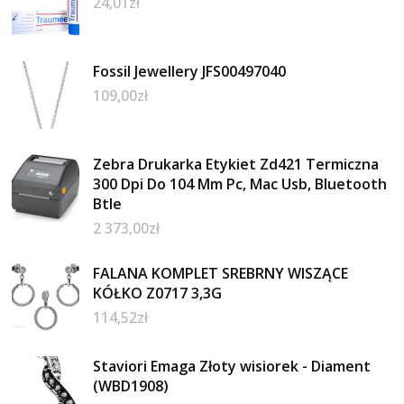
24,01
zł
Fossil Jewellery JFS00497040
109,00
zł
Zebra Drukarka Etykiet Zd421 Termiczna
300 Dpi Do 104 Mm Pc, Mac Usb, Bluetooth
Btle
2 373,00
zł
FALANA KOMPLET SREBRNY WISZĄCE
KÓŁKO Z0717 3,3G
114,52
zł
Staviori Emaga Złoty wisiorek - Diament
(WBD1908)