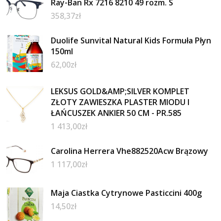
Ray-Ban Rx 7216 8210 49 rozm. S
358,37
zł
Duolife Sunvital Natural Kids Formuła Płyn
150ml
62,00
zł
LEKSUS GOLD&AMP;SILVER KOMPLET
ZŁOTY ZAWIESZKA PLASTER MIODU I
ŁAŃCUSZEK ANKIER 50 CM - PR.585
1 413,00
zł
Carolina Herrera Vhe882520Acw Brązowy
1 117,00
zł
Maja Ciastka Cytrynowe Pasticcini 400g
14,50
zł