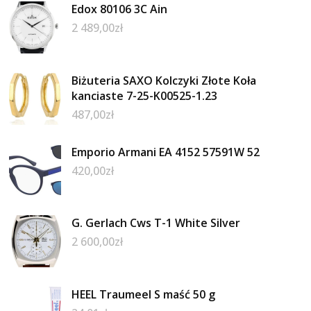
Edox 80106 3C Ain
2 489,00
zł
Biżuteria SAXO Kolczyki Złote Koła
kanciaste 7-25-K00525-1.23
487,00
zł
Emporio Armani EA 4152 57591W 52
420,00
zł
G. Gerlach Cws T-1 White Silver
2 600,00
zł
HEEL Traumeel S maść 50 g