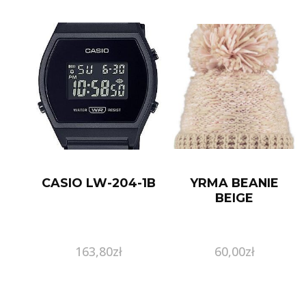
CASIO LW-204-1B
YRMA BEANIE
BEIGE
163,80
zł
60,00
zł