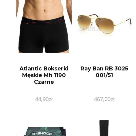
Atlantic Bokserki
Ray Ban RB 3025
Męskie Mh 1190
001/51
Czarne
44,90
zł
467,00
zł