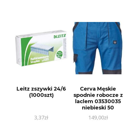
Leitz zszywki 24/6
Cerva Męskie
(1000szt)
spodnie robocze z
laclem 03530035
niebieski 50
3,37
zł
149,00
zł