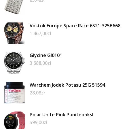
Vostok Europe Space Race 6S21-325B668
1 467,00
zł
Glycine Gl0101
3 688,00
zł
Warchem Jodek Potasu 25G 51594
28,08
zł
Polar Unite Pink Punitepnksl
599,00
zł