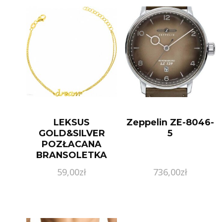
LEKSUS
Zeppelin ZE-8046-
GOLD&SILVER
5
POZŁACANA
BRANSOLETKA
„DREAM” – PR. 925
59,00
zł
736,00
zł