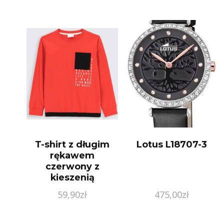
T-shirt z długim
Lotus L18707-3
rękawem
czerwony z
kieszenią
59,90
zł
475,00
zł