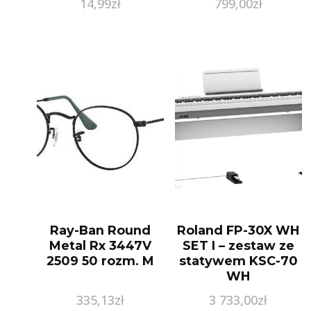
14,99
zł
799,00
zł
Ray-Ban Round
Roland FP-30X WH
Metal Rx 3447V
SET I – zestaw ze
2509 50 rozm. M
statywem KSC-70
WH
335,13
zł
3 733,00
zł