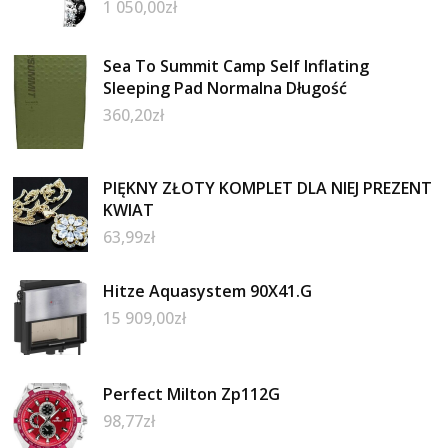
1 050,00
zł
Sea To Summit Camp Self Inflating
Sleeping Pad Normalna Długość
360,20
zł
PIĘKNY ZŁOTY KOMPLET DLA NIEJ PREZENT
KWIAT
63,99
zł
Hitze Aquasystem 90X41.G
15 909,00
zł
Perfect Milton Zp112G
98,77
zł