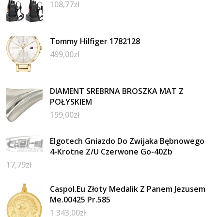
108,77
zł
Tommy Hilfiger 1782128
499,00
zł
DIAMENT SREBRNA BROSZKA MAT Z
POŁYSKIEM
199,00
zł
Elgotech Gniazdo Do Zwijaka Bębnowego
4-Krotne Z/U Czerwone Go-40Zb
17,79
zł
Caspol.Eu Złoty Medalik Z Panem Jezusem
Me.00425 Pr.585
1 343,00
zł