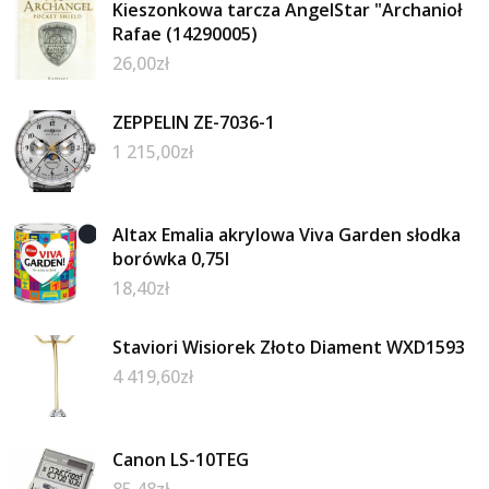
Kieszonkowa tarcza AngelStar "Archanioł
Rafae (14290005)
26,00
zł
ZEPPELIN ZE-7036-1
1 215,00
zł
Altax Emalia akrylowa Viva Garden słodka
borówka 0,75l
18,40
zł
Staviori Wisiorek Złoto Diament WXD1593
4 419,60
zł
Canon LS-10TEG
85,48
zł