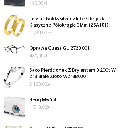
119,99
zł
Leksus Gold&Silver Złote Obrączki
Klasyczne Półokrągłe 3Mm (ZSA101)
1 720,00
zł
Oprawa Guess GU 2720 001
480,00
zł
Saxo Pierścionek Z Brylantem 0 20Ct W
243 Białe Złoto W243B020
3 120,00
zł
Benq Mw550
1 719,00
zł