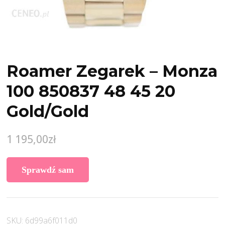
Roamer Zegarek – Monza
100 850837 48 45 20
Gold/Gold
1 195,00
zł
Sprawdź sam
SKU:
6d99a6f011d0