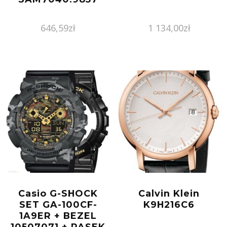
646,59
zł
1 134,00
zł
Casio G-SHOCK
Calvin Klein
SET GA-100CF-
K9H216C6
1A9ER + BEZEL
10507071 + PASEK