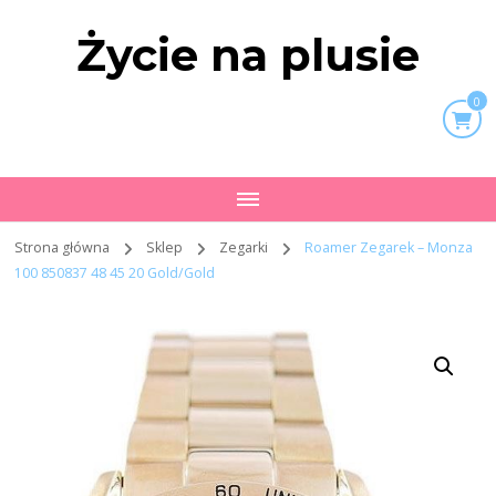
Życie na plusie
0
Strona główna
Sklep
Zegarki
Roamer Zegarek – Monza
100 850837 48 45 20 Gold/Gold