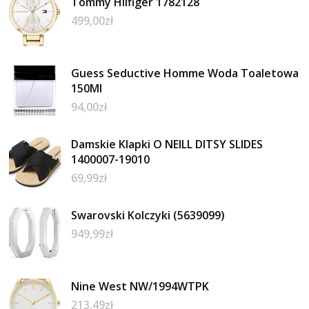
Tommy Hilfiger 1782128
499,00
zł
Guess Seductive Homme Woda Toaletowa
150Ml
94,00
zł
Damskie Klapki O NEILL DITSY SLIDES
1400007-19010
69,99
zł
Swarovski Kolczyki (5639099)
949,99
zł
Nine West NW/1994WTPK
213,49
zł