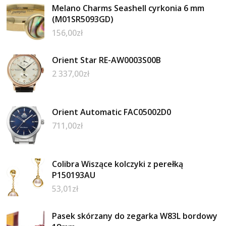
Melano Charms Seashell cyrkonia 6 mm
(M01SR5093GD)
156,00
zł
Orient Star RE-AW0003S00B
2 337,00
zł
Orient Automatic FAC05002D0
711,00
zł
Colibra Wiszące kolczyki z perełką
P150193AU
53,01
zł
Pasek skórzany do zegarka W83L bordowy