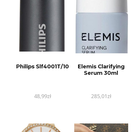
Philips Slf4001T/10
Elemis Clarifying
Serum 30ml
48,99
zł
285,01
zł