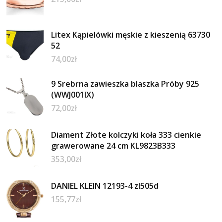
Litex Kąpielówki męskie z kieszenią 63730
52
74,00
zł
9 Srebrna zawieszka blaszka Próby 925
(WWJ001IX)
72,00
zł
Diament Złote kolczyki koła 333 cienkie
grawerowane 24 cm KL9823B333
353,00
zł
DANIEL KLEIN 12193-4 zl505d
155,77
zł