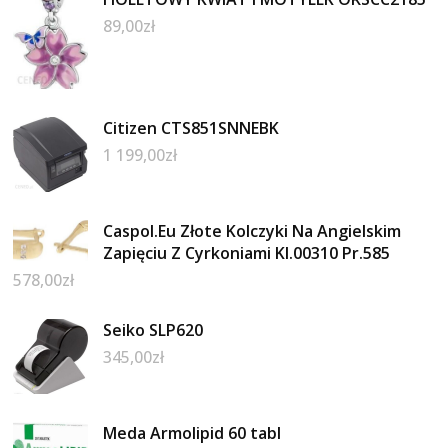
89,00
zł
Citizen CTS851SNNEBK
1 199,00
zł
Caspol.Eu Złote Kolczyki Na Angielskim
Zapięciu Z Cyrkoniami Kl.00310 Pr.585
578,00
zł
Seiko SLP620
345,00
zł
Meda Armolipid 60 tabl