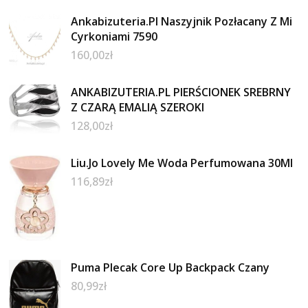
Ankabizuteria.Pl Naszyjnik Pozłacany Z Mi
Cyrkoniami 7590
160,00
zł
ANKABIZUTERIA.PL PIERŚCIONEK SREBRNY
Z CZARĄ EMALIĄ SZEROKI
128,00
zł
Liu.Jo Lovely Me Woda Perfumowana 30Ml
116,89
zł
Puma Plecak Core Up Backpack Czany
80,99
zł