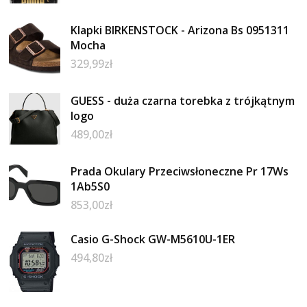
Klapki BIRKENSTOCK - Arizona Bs 0951311
Mocha
329,99
zł
GUESS - duża czarna torebka z trójkątnym
logo
489,00
zł
Prada Okulary Przeciwsłoneczne Pr 17Ws
1Ab5S0
853,00
zł
Casio G-Shock GW-M5610U-1ER
494,80
zł