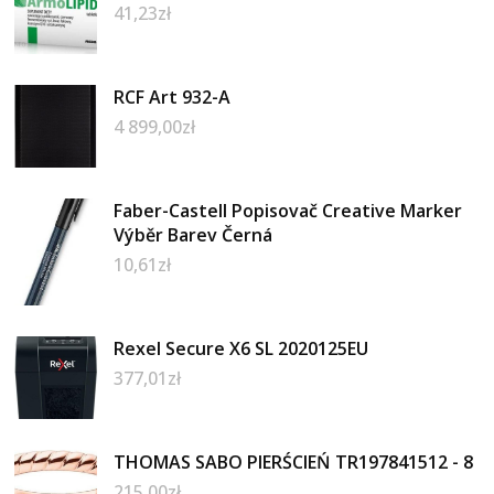
41,23
zł
RCF Art 932-A
4 899,00
zł
Faber-Castell Popisovač Creative Marker
Výběr Barev Černá
10,61
zł
Rexel Secure X6 SL 2020125EU
377,01
zł
THOMAS SABO PIERŚCIEŃ TR197841512 - 8
215,00
zł