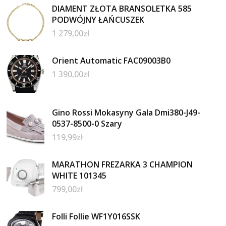
DIAMENT ZŁOTA BRANSOLETKA 585
PODWÓJNY ŁAŃCUSZEK
1 279,00
zł
Orient Automatic FAC09003B0
1 390,00
zł
Gino Rossi Mokasyny Gala Dmi380-J49-
0537-8500-0 Szary
119,99
zł
MARATHON FREZARKA 3 CHAMPION
WHITE 101345
799,00
zł
Folli Follie WF1Y016SSK