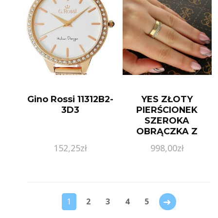
Gino Rossi 11312B2-
YES ZŁOTY
3D3
PIERŚCIONEK
SZEROKA
OBRĄCZKA Z
PASMEM CYRKONII
152,25
zł
998,00
zł
→
1
2
3
4
5