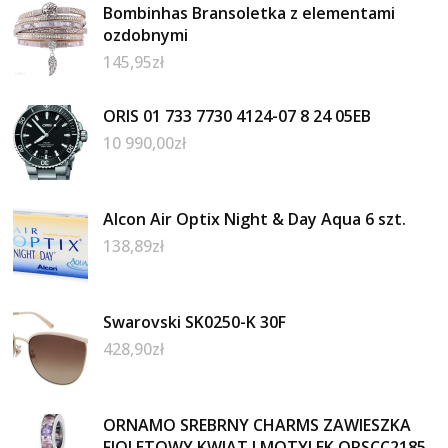
Bombinhas Bransoletka z elementami
ozdobnymi
145,95
zł
ORIS 01 733 7730 4124-07 8 24 05EB
10 990,00
zł
Alcon Air Optix Night & Day Aqua 6 szt.
138,89
zł
Swarovski SK0250-K 30F
428,90
zł
ORNAMO SREBRNY CHARMS ZAWIESZKA
FIOLETOWY KWIAT I MOTYLEK ORSCC2185