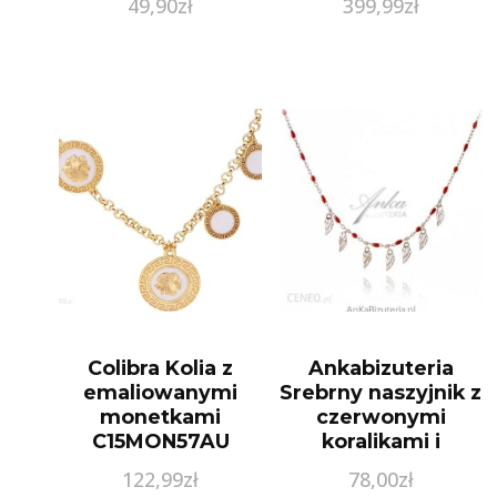
49,90
zł
399,99
zł
Colibra Kolia z
Ankabizuteria
emaliowanymi
Srebrny naszyjnik z
monetkami
czerwonymi
C15MON57AU
koralikami i
skrzydełkami
122,99
zł
78,00
zł