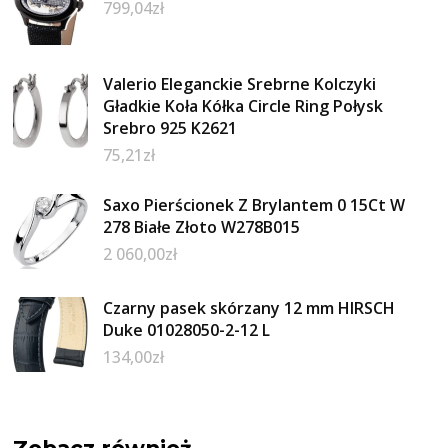
799,04
zł
Valerio Eleganckie Srebrne Kolczyki
Gładkie Koła Kółka Circle Ring Połysk
Srebro 925 K2621
75,21
zł
Saxo Pierścionek Z Brylantem 0 15Ct W
278 Białe Złoto W278B015
2 060,00
zł
Czarny pasek skórzany 12 mm HIRSCH
Duke 01028050-2-12 L
134,00
zł
Zobacz również