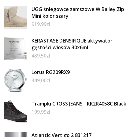
UGG śniegowce zamszowe W Bailey Zip
Mini kolor szary
919,99
zł
KERASTASE DENSIFIQUE aktywator
gęstości włosów 30x6ml
439,50
zł
Lorus RG209RX9
349,00
zł
Trampki CROSS JEANS - KK2R4058C Black
199,99
zł
Atlantic Vertigo 2 831217