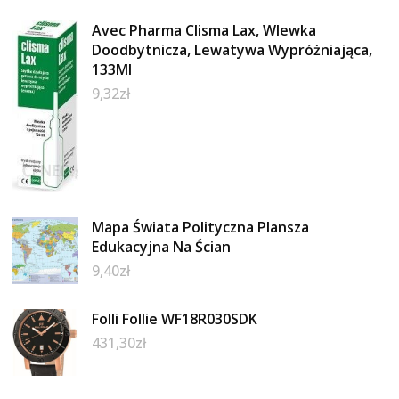
Avec Pharma Clisma Lax, Wlewka
Doodbytnicza, Lewatywa Wypróżniająca,
133Ml
9,32
zł
Mapa Świata Polityczna Plansza
Edukacyjna Na Ścian
9,40
zł
Folli Follie WF18R030SDK
431,30
zł