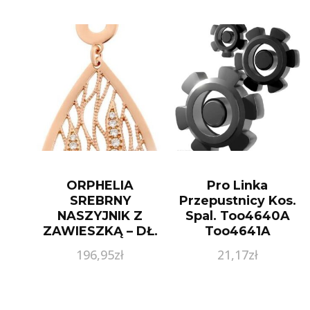
ORPHELIA
Pro Linka
SREBRNY
Przepustnicy Kos.
NASZYJNIK Z
Spal. Too4640A
ZAWIESZKĄ – DŁ.
Too4641A
45 CM
196,95
zł
21,17
zł