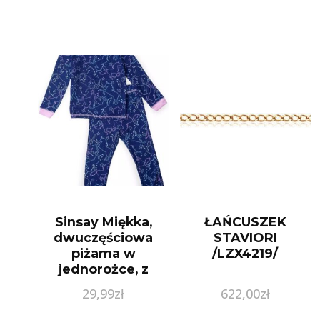
Sinsay Miękka,
ŁAŃCUSZEK
dwuczęściowa
STAVIORI
piżama w
/LZX4219/
jednorożce, z
długim rękawem
29,99
zł
622,00
zł