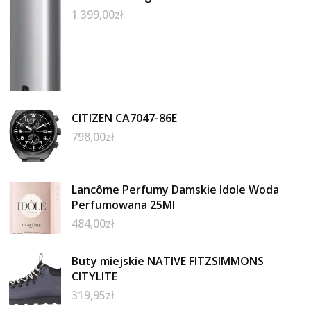
1 399,00
zł
CITIZEN CA7047-86E
798,00
zł
Lancôme Perfumy Damskie Idole Woda
Perfumowana 25Ml
484,00
zł
Buty miejskie NATIVE FITZSIMMONS
CITYLITE
319,95
zł