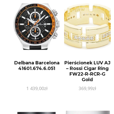
Delbana Barcelona
Pierścionek LUV AJ
41601.674.6.051
– Rossi Cigar Ring
FW22-R-RCR-G
Gold
1 439,00
zł
369,99
zł