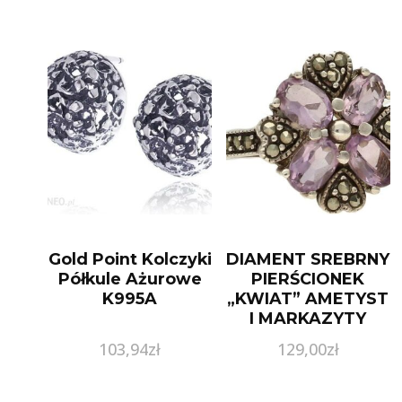
Gold Point Kolczyki
DIAMENT SREBRNY
Półkule Ażurowe
PIERŚCIONEK
K995A
„KWIAT” AMETYST
I MARKAZYTY
103,94
zł
129,00
zł