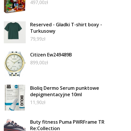
497,00
zł
Reserved - Gładki T-shirt boxy -
Turkusowy
79,99
zł
Citizen Ew249489B
899,00
zł
Bioliq Dermo Serum punktowe
depigmentacyjne 10ml
11,90
zł
Buty fitness Puma PWRFrame TR
Re:Collection