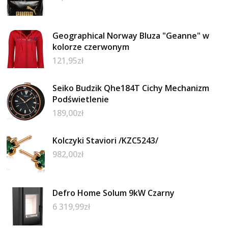
Geographical Norway Bluza "Geanne" w
kolorze czerwonym
121,95
zł
Seiko Budzik Qhe184T Cichy Mechanizm
Podświetlenie
189,00
zł
Kolczyki Staviori /KZC5243/
982,00
zł
Defro Home Solum 9kW Czarny
6 319,99
zł