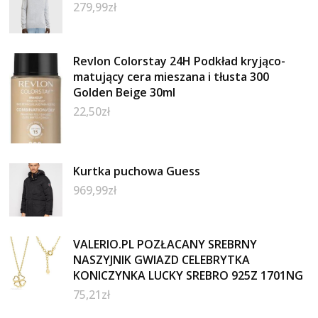
279,99
zł
Revlon Colorstay 24H Podkład kryjąco-
matujący cera mieszana i tłusta 300
Golden Beige 30ml
22,50
zł
Kurtka puchowa Guess
969,99
zł
VALERIO.PL POZŁACANY SREBRNY
NASZYJNIK GWIAZD CELEBRYTKA
KONICZYNKA LUCKY SREBRO 925Z 1701NG
75,21
zł