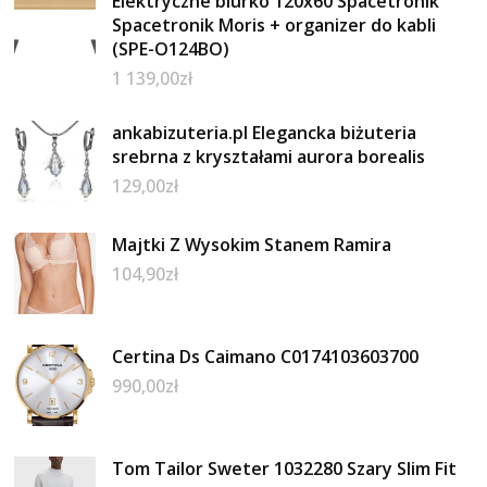
Elektryczne biurko 120x60 Spacetronik
Spacetronik Moris + organizer do kabli
(SPE-O124BO)
1 139,00
zł
ankabizuteria.pl Elegancka biżuteria
srebrna z kryształami aurora borealis
129,00
zł
Majtki Z Wysokim Stanem Ramira
104,90
zł
Certina Ds Caimano C0174103603700
990,00
zł
Tom Tailor Sweter 1032280 Szary Slim Fit