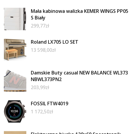
Mała kabinowa walizka KEMER WINGS PP05
S Biały
299,77
zł
Roland LX705 LO SET
13 598,00
zł
Damskie Buty casual NEW BALANCE WL373
NBWL373PN2
203,99
zł
FOSSIL FTW4019
1 172,50
zł