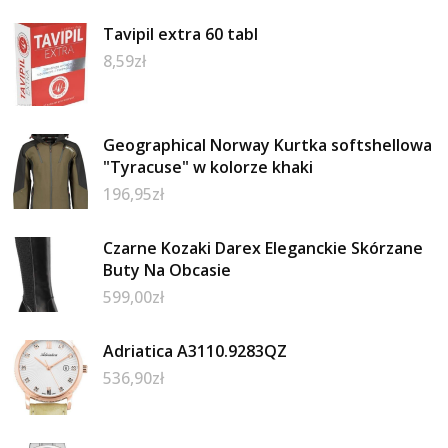
Tavipil extra 60 tabl
8,59
zł
Geographical Norway Kurtka softshellowa
"Tyracuse" w kolorze khaki
196,95
zł
Czarne Kozaki Darex Eleganckie Skórzane
Buty Na Obcasie
599,00
zł
Adriatica A3110.9283QZ
536,90
zł