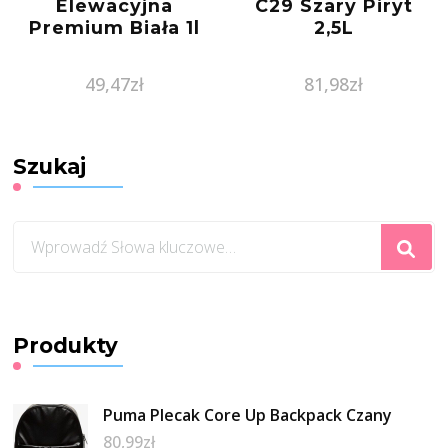
Elewacyjna
C29 Szary Piryt
Premium Biała 1l
2,5L
49,47
zł
81,98
zł
Szukaj
Szukasz
czegoś?
Produkty
Puma Plecak Core Up Backpack Czany
80,99
zł