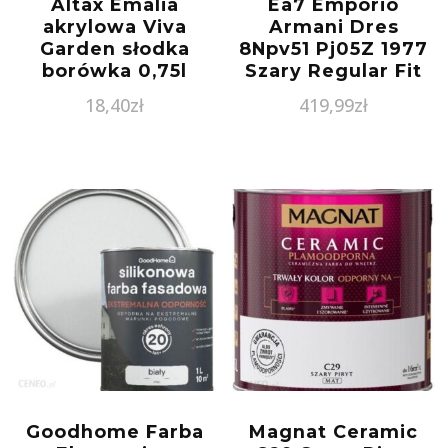
Altax Emalia
Ea7 Emporio
akrylowa Viva
Armani Dres
Garden słodka
8Npv51 Pj05Z 1977
borówka 0,75l
Szary Regular Fit
18,40
zł
419,99
zł
Goodhome Farba
Magnat Ceramic