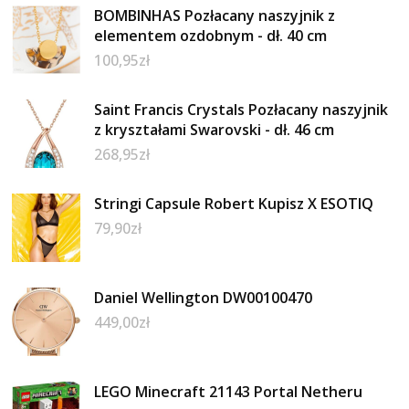
BOMBINHAS Pozłacany naszyjnik z
elementem ozdobnym - dł. 40 cm
100,95
zł
Saint Francis Crystals Pozłacany naszyjnik
z kryształami Swarovski - dł. 46 cm
268,95
zł
Stringi Capsule Robert Kupisz X ESOTIQ
79,90
zł
Daniel Wellington DW00100470
449,00
zł
LEGO Minecraft 21143 Portal Netheru