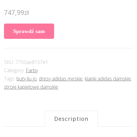
747,99
zł
Sprawdź sam
SKU:
7750ae8157e1
Category:
Farby
Tags:
buty liu jo
,
dresy adidas męskie
,
klapki adidas damskie
,
stroje kąpielowe damskie
Description