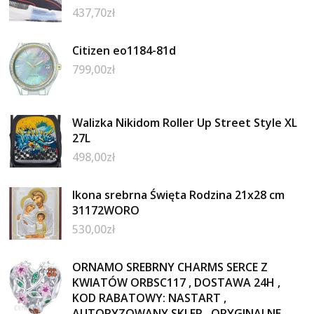
437,70
zł
Citizen eo1184-81d
799,00
zł
Walizka Nikidom Roller Up Street Style XL
27L
498,00
zł
Ikona srebrna Święta Rodzina 21x28 cm
31172WORO
530,00
zł
ORNAMO SREBRNY CHARMS SERCE Z
KWIATÓW ORBSC117 , DOSTAWA 24H ,
KOD RABATOWY: NASTART ,
AUTORYZOWANY SKLEP , ORYGINALNE