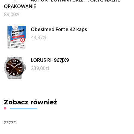
OPAKOWANIE
89,00
zł
Obesimed Forte 42 kaps
44,87
zł
LORUS RH967JX9
239,00
zł
Zobacz również
zzzzz