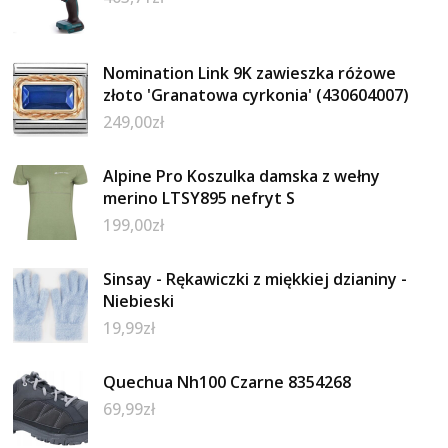
Nomination Link 9K zawieszka różowe
złoto 'Granatowa cyrkonia' (430604007)
249,00
zł
Alpine Pro Koszulka damska z wełny
merino LTSY895 nefryt S
199,00
zł
Sinsay - Rękawiczki z miękkiej dzianiny -
Niebieski
19,99
zł
Quechua Nh100 Czarne 8354268
69,99
zł