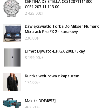
CERTINA DS STELLA C0312071111300
C031.207.11.113.00
2 425,00
zł
Dźwiękświatło Torba Do Mikser Numark
Mixtrack Pro FX 2 - kanałowy
230,00
zł
Ermet Dpwsto-E.P.G.C200L+Skay
3 199,00
zł
Kurtka welurowa z kapturem
174,00
zł
Makita DDF485ZJ
463,71
zł