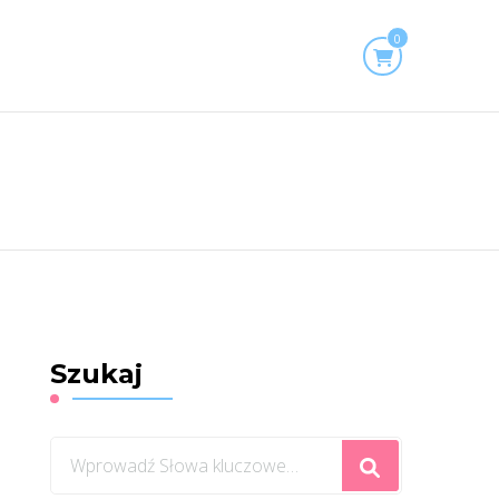
0
Szukaj
Szukasz
czegoś?