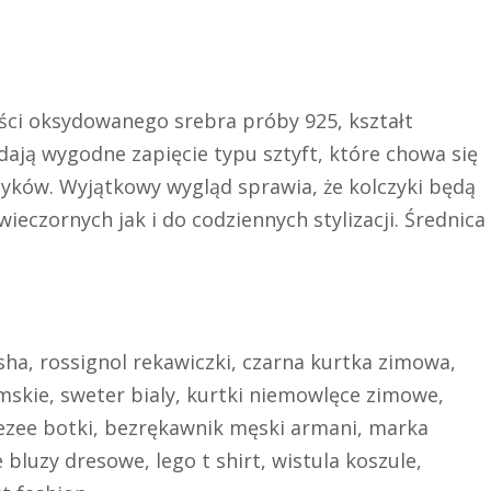
ości oksydowanego srebra próby 925, kształt
dają wygodne zapięcie typu sztyft, które chowa się
zyków. Wyjątkowy wygląd sprawia, że kolczyki będą
ieczornych jak i do codziennych stylizacji. Średnica
sha, rossignol rekawiczki, czarna kurtka zimowa,
mskie, sweter bialy, kurtki niemowlęce zimowe,
eezee botki, bezrękawnik męski armani, marka
bluzy dresowe, lego t shirt, wistula koszule,