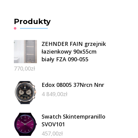
Produkty
ZEHNDER FAIN grzejnik
łazienkowy 90x55cm
biały FZA 090-055
770,00
zł
Edox 08005 37Nrcn Nnr
4 849,00
zł
Swatch Skintempranillo
SVOV101
457,00
zł