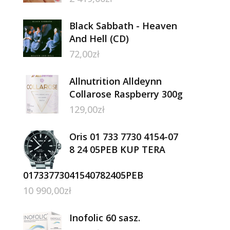
Black Sabbath - Heaven
And Hell (CD)
72,00
zł
Allnutrition Alldeynn
Collarose Raspberry 300g
129,00
zł
Oris 01 733 7730 4154-07
8 24 05PEB KUP TERA
01733773041540782405PEB
10 990,00
zł
Inofolic 60 sasz.