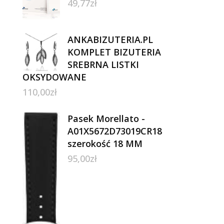
49,77
zł
ANKABIZUTERIA.PL
KOMPLET BIZUTERIA
SREBRNA LISTKI
OKSYDOWANE
110,00
zł
Pasek Morellato -
A01X5672D73019CR18
szerokość 18 MM
95,00
zł