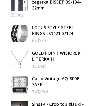
zegarka BISSET BS-134-
22mm
55,00
zł
LOTUS STYLE STEEL
RINGS LS1421-3/124
65,00
zł
GOLD POINT WISIOREK
LITERKA H
13,99
zł
Casio Vintage AQ-800E-
7AEF
349,00
zł
Sinsay - Crop top gładki -