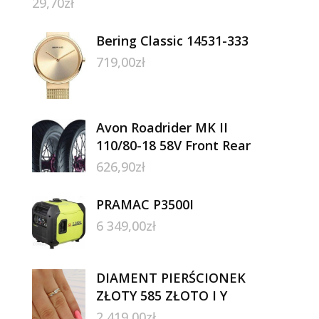
29,70
zł
Bering Classic 14531-333
719,00
zł
Avon Roadrider MK II
110/80-18 58V Front Rear
626,90
zł
PRAMAC P3500I
6 349,00
zł
DIAMENT PIERŚCIONEK
ZŁOTY 585 ZŁOTO I Y
2 419,00
zł