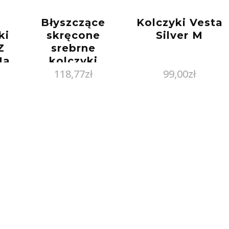
Błyszczące
Kolczyki Vesta
ki
skręcone
Silver M
Z
srebrne
Na
kolczyki
118,77
zł
99,00
zł