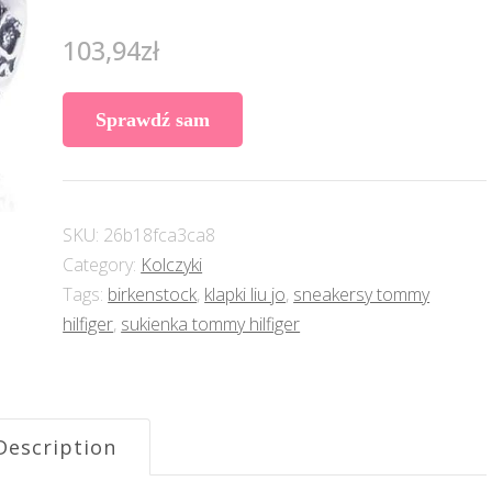
103,94
zł
Sprawdź sam
SKU:
26b18fca3ca8
Category:
Kolczyki
Tags:
birkenstock
,
klapki liu jo
,
sneakersy tommy
hilfiger
,
sukienka tommy hilfiger
Description