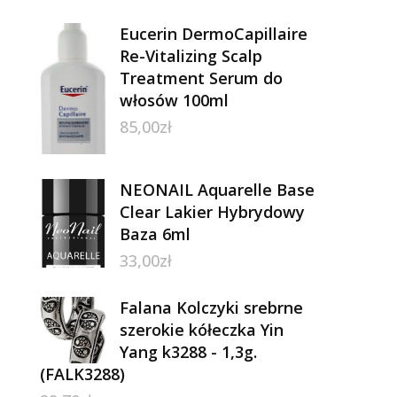
Eucerin DermoCapillaire
Re-Vitalizing Scalp
Treatment Serum do
włosów 100ml
85,00
zł
NEONAIL Aquarelle Base
Clear Lakier Hybrydowy
Baza 6ml
33,00
zł
Falana Kolczyki srebrne
szerokie kółeczka Yin
Yang k3288 - 1,3g.
(FALK3288)