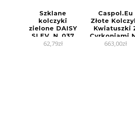
Szklane
Caspol.Eu
kolczyki
Złote Kolczy
zielone DAISY
Kwiatuszki 
SLEV_N_037
Cyrkoniami 
62,79
zł
663,00
zł
Sztyfcie
Kl.01860
Pr.585