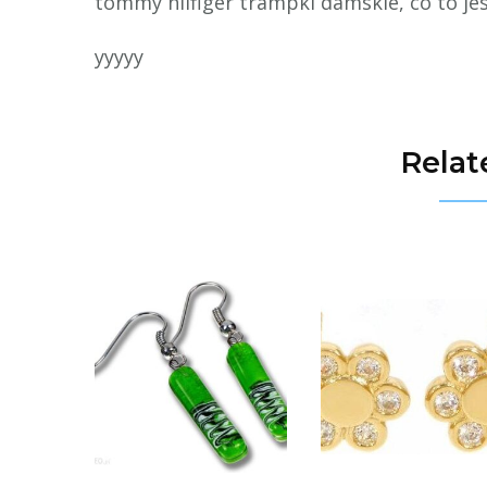
tommy hilfiger trampki damskie, co to jes
yyyyy
Relat