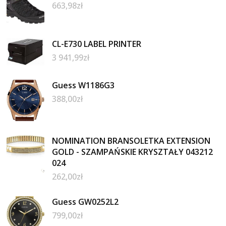
663,98
zł
CL-E730 LABEL PRINTER
3 941,99
zł
Guess W1186G3
388,00
zł
NOMINATION BRANSOLETKA EXTENSION
GOLD - SZAMPAŃSKIE KRYSZTAŁY 043212
024
262,00
zł
Guess GW0252L2
799,00
zł