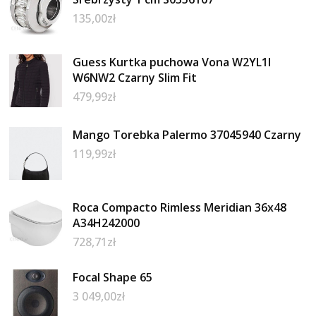
135,00
zł
Guess Kurtka puchowa Vona W2YL1I
W6NW2 Czarny Slim Fit
479,99
zł
Mango Torebka Palermo 37045940 Czarny
119,99
zł
Roca Compacto Rimless Meridian 36x48
A34H242000
728,71
zł
Focal Shape 65
3 049,00
zł