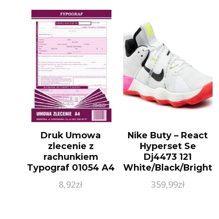
Druk Umowa
Nike Buty – React
zlecenie z
Hyperset Se
rachunkiem
Dj4473 121
Typograf 01054 A4
White/Black/Bright
Crimson
8,92
zł
359,99
zł