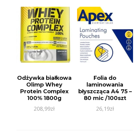
Odżywka białkowa
Folia do
Olimp Whey
laminowania
Protein Complex
błyszcząca A4 75 –
100% 1800g
80 mic /100szt
APEX
208,99
zł
26,19
zł