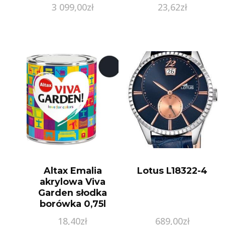
3 099,00
zł
23,62
zł
Altax Emalia
Lotus L18322-4
akrylowa Viva
Garden słodka
borówka 0,75l
18,40
zł
689,00
zł