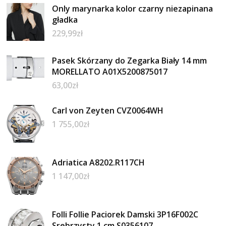
Only marynarka kolor czarny niezapinana
gładka
229,99
zł
Pasek Skórzany do Zegarka Biały 14 mm
MORELLATO A01X5200875017
63,00
zł
Carl von Zeyten CVZ0064WH
1 755,00
zł
Adriatica A8202.R117CH
1 147,00
zł
Folli Follie Paciorek Damski 3P16F002C
Srebrzysty 1 cm S0356107