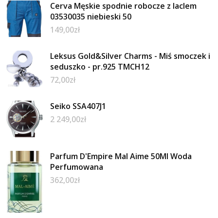
Cerva Męskie spodnie robocze z laclem
03530035 niebieski 50
149,00
zł
Leksus Gold&Silver Charms - Miś smoczek i
seduszko - pr.925 TMCH12
72,00
zł
Seiko SSA407J1
2 249,00
zł
Parfum D'Empire Mal Aime 50Ml Woda
Perfumowana
362,00
zł