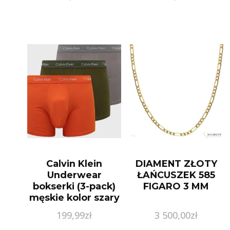
Calvin Klein
DIAMENT ZŁOTY
Underwear
ŁAŃCUSZEK 585
bokserki (3-pack)
FIGARO 3 MM
męskie kolor szary
199,99
zł
3 500,00
zł