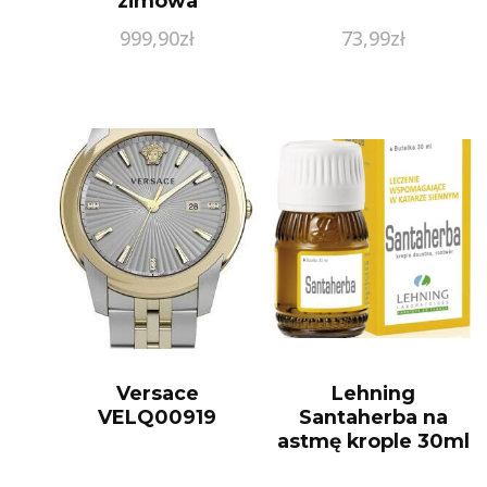
zimowa
999,90
zł
73,99
zł
Versace
Lehning
VELQ00919
Santaherba na
astmę krople 30ml