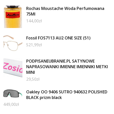
Rochas Moustache Woda Perfumowana
75Ml
144,00
zł
Fossil FOS7113 AU2 ONE SIZE (51)
521,99
zł
PODPISANEUBRANIE.PL SATYNOWE
NAPRASOWANKI IMIENNE IMIENNIKI METKI
MINI
29,50
zł
Oakley OO 9406 SUTRO 940632 POLISHED
BLACK prizm black
449,00
zł