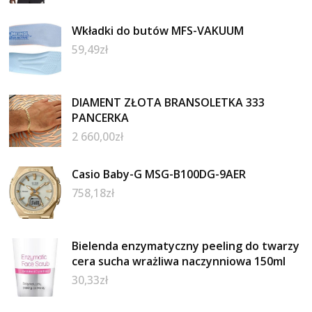
Wkładki do butów MFS-VAKUUM
59,49
zł
DIAMENT ZŁOTA BRANSOLETKA 333
PANCERKA
2 660,00
zł
Casio Baby-G MSG-B100DG-9AER
758,18
zł
Bielenda enzymatyczny peeling do twarzy
cera sucha wrażliwa naczynniowa 150ml
30,33
zł