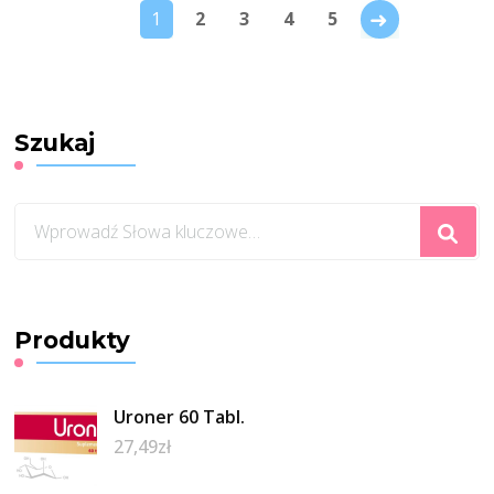
→
1
2
3
4
5
Szukaj
Szukasz
czegoś?
Produkty
Uroner 60 Tabl.
27,49
zł