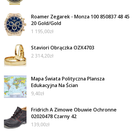
Roamer Zegarek - Monza 100 850837 48 45
20 Gold/Gold
1 195,00
zł
Staviori Obrączka OZX4703
2 314,20
zł
Mapa Świata Polityczna Plansza
Edukacyjna Na Ścian
9,40
zł
Fridrich A Zimowe Obuwie Ochronne
02020478 Czarny 42
139,00
zł