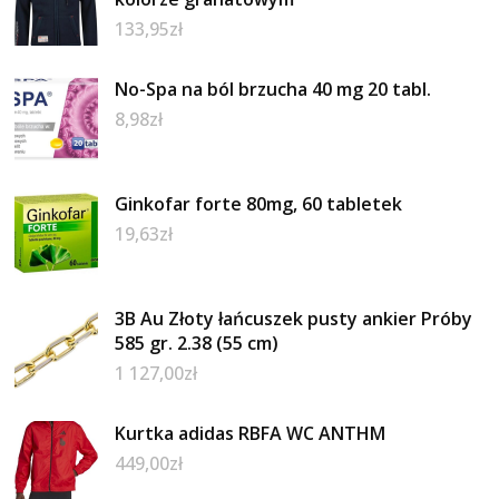
133,95
zł
No-Spa na ból brzucha 40 mg 20 tabl.
8,98
zł
Ginkofar forte 80mg, 60 tabletek
19,63
zł
3B Au Złoty łańcuszek pusty ankier Próby
585 gr. 2.38 (55 cm)
1 127,00
zł
Kurtka adidas RBFA WC ANTHM
449,00
zł