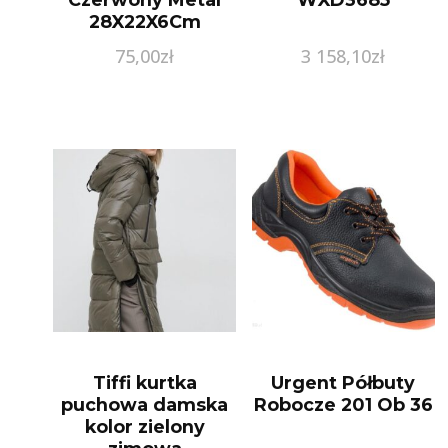
28X22X6Cm
75,00
zł
3 158,10
zł
Tiffi kurtka
Urgent Półbuty
puchowa damska
Robocze 201 Ob 36
kolor zielony