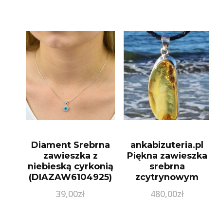
Diament Srebrna
ankabizuteria.pl
zawieszka z
Piękna zawieszka
niebieską cyrkonią
srebrna
(DIAZAW6104925)
zcytrynowym
bursztynem
39,00
zł
480,00
zł