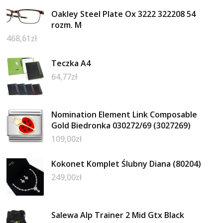
Oakley Steel Plate Ox 3222 322208 54
rozm. M
468,61
zł
Teczka A4
64,77
zł
Nomination Element Link Composable
Gold Biedronka 030272/69 (3027269)
109,00
zł
Kokonet Komplet Ślubny Diana (80204)
249,00
zł
Salewa Alp Trainer 2 Mid Gtx Black