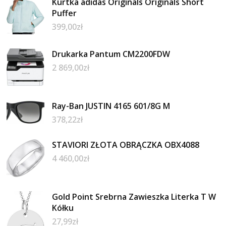
Kurtka adidas Originals Originals Short
Puffer
399,00
zł
Drukarka Pantum CM2200FDW
2 869,00
zł
Ray-Ban JUSTIN 4165 601/8G M
378,22
zł
STAVIORI ZŁOTA OBRĄCZKA OBX4088
4 460,00
zł
Gold Point Srebrna Zawieszka Literka T W
Kółku
27,99
zł