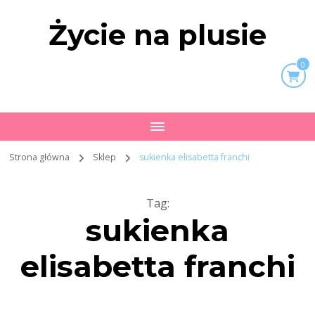
Życie na plusie
0
Strona główna
Sklep
sukienka elisabetta franchi
Tag
:
sukienka
elisabetta franchi