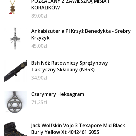
POZŁACANY Z ZAWIESZKĄ MISIA I
KORALIKÓW
89,00
zł
Ankabizuteria.Pl Krzyż Benedykta - Srebry
Krzyżyk
45,00
zł
Bsh Nóż Ratowniczy Sprężynowy
Taktyczny Składany (N353)
34,90
zł
Czarymary Heksagram
71,25
zł
Jack Wolfskin Vojo 3 Texapore Mid Black
Burly Yellow Xt 4042461 6055