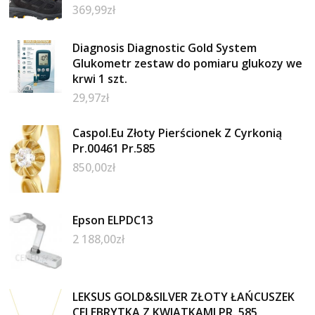
369,99
zł
Diagnosis Diagnostic Gold System
Glukometr zestaw do pomiaru glukozy we
krwi 1 szt.
29,97
zł
Caspol.Eu Złoty Pierścionek Z Cyrkonią
Pr.00461 Pr.585
850,00
zł
Epson ELPDC13
2 188,00
zł
LEKSUS GOLD&SILVER ZŁOTY ŁAŃCUSZEK
CELEBRYTKA Z KWIATKAMI PR. 585