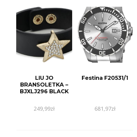
LIU JO
Festina F20531/1
BRANSOLETKA –
BJXLJ296 BLACK
249,99
zł
681,97
zł