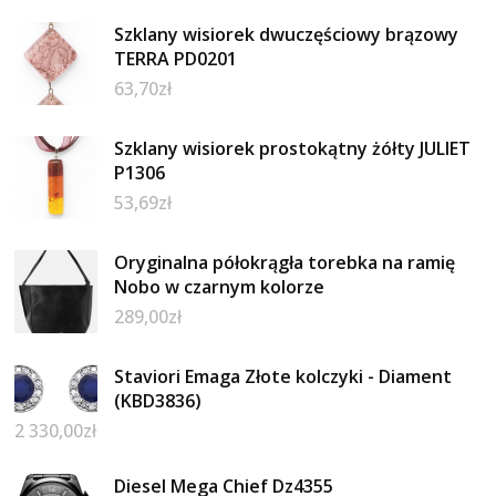
Szklany wisiorek dwuczęściowy brązowy
TERRA PD0201
63,70
zł
Szklany wisiorek prostokątny żółty JULIET
P1306
53,69
zł
Oryginalna półokrągła torebka na ramię
Nobo w czarnym kolorze
289,00
zł
Staviori Emaga Złote kolczyki - Diament
(KBD3836)
2 330,00
zł
Diesel Mega Chief Dz4355