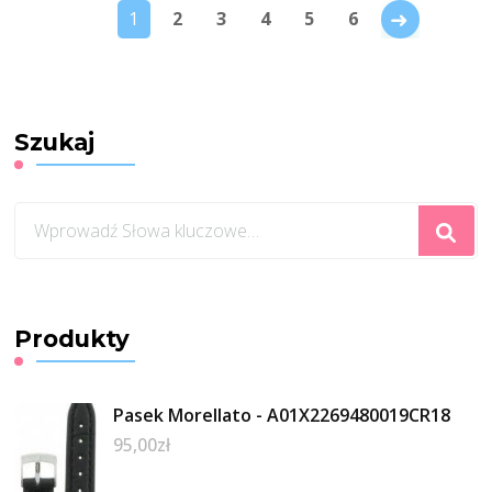
→
1
2
3
4
5
6
Szukaj
Szukasz
czegoś?
Produkty
Pasek Morellato - A01X2269480019CR18
95,00
zł