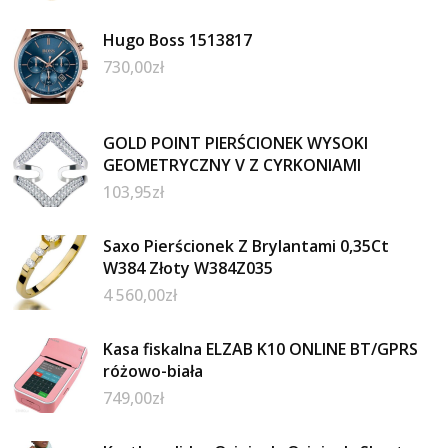
Hugo Boss 1513817
730,00
zł
GOLD POINT PIERŚCIONEK WYSOKI
GEOMETRYCZNY V Z CYRKONIAMI
103,95
zł
Saxo Pierścionek Z Brylantami 0,35Ct
W384 Złoty W384Z035
4 560,00
zł
Kasa fiskalna ELZAB K10 ONLINE BT/GPRS
różowo-biała
749,00
zł