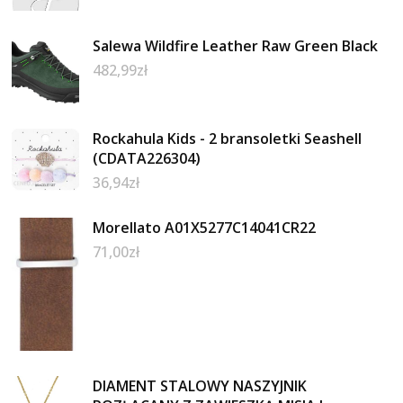
Salewa Wildfire Leather Raw Green Black
482,99
zł
Rockahula Kids - 2 bransoletki Seashell
(CDATA226304)
36,94
zł
Morellato A01X5277C14041CR22
71,00
zł
DIAMENT STALOWY NASZYJNIK