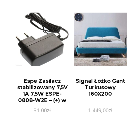
Espe Zasilacz
Signal Łóżko Gant
stabilizowany 7,5V
Turkusowy
1A 7,5W ESPE-
160X200
0808-W2E – (+) w
środku (184V)
31,00
zł
1 449,00
zł