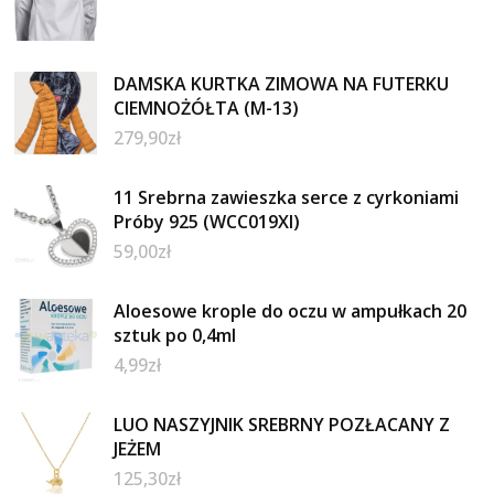
DAMSKA KURTKA ZIMOWA NA FUTERKU
CIEMNOŻÓŁTA (M-13)
279,90
zł
11 Srebrna zawieszka serce z cyrkoniami
Próby 925 (WCC019XI)
59,00
zł
Aloesowe krople do oczu w ampułkach 20
sztuk po 0,4ml
4,99
zł
LUO NASZYJNIK SREBRNY POZŁACANY Z
JEŻEM
125,30
zł