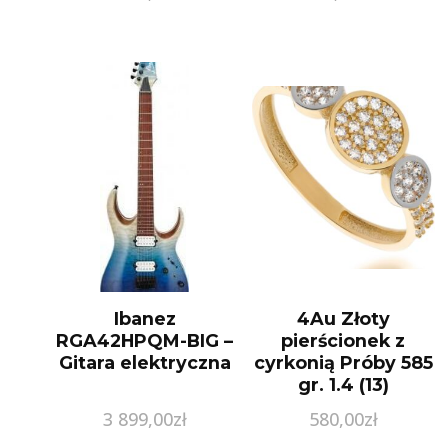
Ibanez
4Au Złoty
RGA42HPQM-BIG –
pierścionek z
Gitara elektryczna
cyrkonią Próby 585
gr. 1.4 (13)
3 899,00
zł
580,00
zł