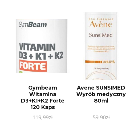
Gymbeam
Avene SUNSIMED
Witamina
Wyrób medyczny
D3+K1+K2 Forte
80ml
120 Kaps
119,99
zł
59,90
zł