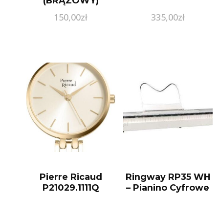
(BRĄZOWY)
(GUHCN61GF4GBR)
150,00
zł
335,00
zł
Pierre Ricaud
Ringway RP35 WH
P21029.1111Q
– Pianino Cyfrowe