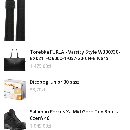
Torebka FURLA - Varsity Style WB00730-
BX0211-O6000-1-057-20-CN-B Nero
1 479,00
zł
Dicopeg Junior 30 sasz.
33,70
zł
Salomon Forces Xa Mid Gore Tex Boots
Czerń 46
1 049,00
zł