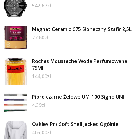
542,67
zł
Magnat Ceramic C75 Słoneczny Szafir 2,5L
77,60
zł
Rochas Moustache Woda Perfumowana
75Ml
144,00
zł
Pióro czarne Żelowe UM-100 Signo UNI
4,39
zł
Oakley Prs Soft Shell Jacket Ogólnie
465,00
zł