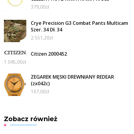
379,00
zł
Crye Precision G3 Combat Pants Multicam
Szer. 34 Dł. 34
2 551,20
zł
Citizen 2000452
1 045,00
zł
ZEGAREK MĘSKI DREWNIANY REDEAR
(zx042c)
167,00
zł
Zobacz również