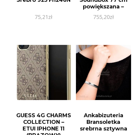
powiększana –
Żółty
75,21
zł
755,20
zł
GUESS 4G CHARMS
Ankabizuteria
COLLECTION –
Bransoletka
ETUI IPHONE 11
srebrna sztywna