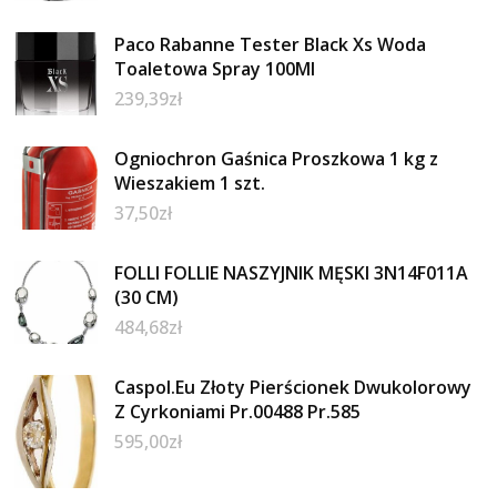
Paco Rabanne Tester Black Xs Woda
Toaletowa Spray 100Ml
239,39
zł
Ogniochron Gaśnica Proszkowa 1 kg z
Wieszakiem 1 szt.
37,50
zł
FOLLI FOLLIE NASZYJNIK MĘSKI 3N14F011A
(30 CM)
484,68
zł
Caspol.Eu Złoty Pierścionek Dwukolorowy
Z Cyrkoniami Pr.00488 Pr.585
595,00
zł