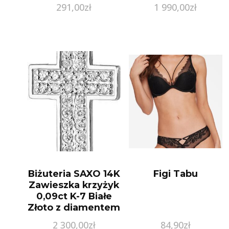
291,00
zł
1 990,00
zł
Biżuteria SAXO 14K
Figi Tabu
Zawieszka krzyżyk
0,09ct K-7 Białe
Złoto z diamentem
2 300,00
zł
84,90
zł