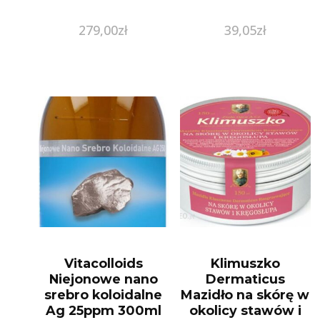
279,00
zł
39,05
zł
Vitacolloids
Klimuszko
Niejonowe nano
Dermaticus
srebro koloidalne
Mazidło na skórę w
Ag 25ppm 300ml
okolicy stawów i