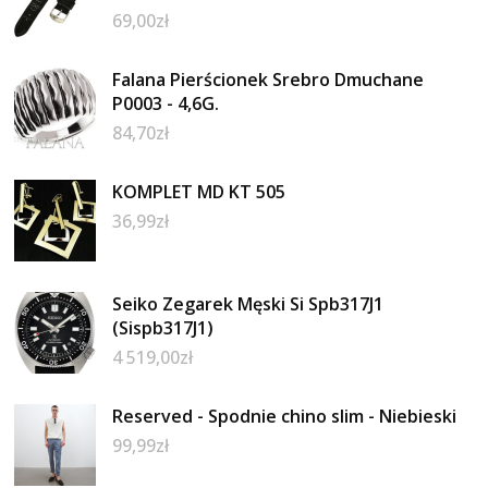
69,00
zł
Falana Pierścionek Srebro Dmuchane
P0003 - 4,6G.
84,70
zł
KOMPLET MD KT 505
36,99
zł
Seiko Zegarek Męski Si Spb317J1
(Sispb317J1)
4 519,00
zł
Reserved - Spodnie chino slim - Niebieski
99,99
zł