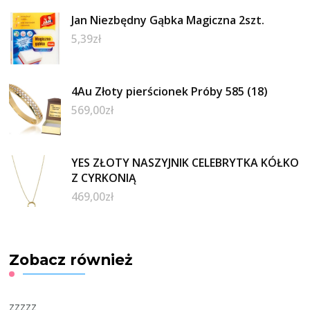
Jan Niezbędny Gąbka Magiczna 2szt.
5,39
zł
4Au Złoty pierścionek Próby 585 (18)
569,00
zł
YES ZŁOTY NASZYJNIK CELEBRYTKA KÓŁKO
Z CYRKONIĄ
469,00
zł
Zobacz również
zzzzz