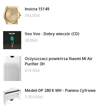
Invicta 15149
563,00
zł
Voo Voo - Dobry wieczór (CD)
28,96
zł
Oczyszczacz powietrza Xiaomi Mi Air
Purifier 3H
619,00
zł
Medeli DP 280 K WH - Pianino Cyfrowe
3 959,00
zł