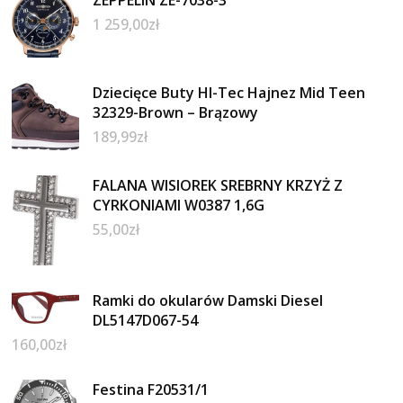
1 259,00
zł
Dziecięce Buty HI-Tec Hajnez Mid Teen
32329-Brown – Brązowy
189,99
zł
FALANA WISIOREK SREBRNY KRZYŻ Z
CYRKONIAMI W0387 1,6G
55,00
zł
Ramki do okularów Damski Diesel
DL5147D067-54
160,00
zł
Festina F20531/1