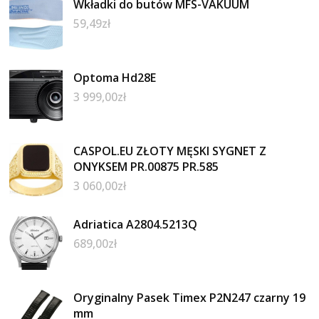
Wkładki do butów MFS-VAKUUM
59,49
zł
Optoma Hd28E
3 999,00
zł
CASPOL.EU ZŁOTY MĘSKI SYGNET Z
ONYKSEM PR.00875 PR.585
3 060,00
zł
Adriatica A2804.5213Q
689,00
zł
Oryginalny Pasek Timex P2N247 czarny 19
mm