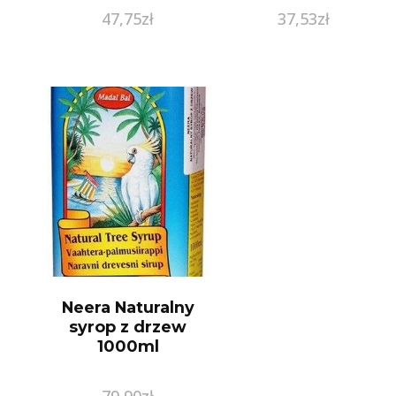
kręgosłupa 150ml
47,75
zł
37,53
zł
Neera Naturalny
syrop z drzew
1000ml
79,90
zł