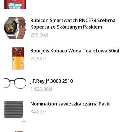
Rubicon Smartwatch RNCE78 Srebrna
Koperta ze Skórzanym Paskiem
239,00
zł
Bourjois Kobaco Woda Toaletowa 50ml
22,53
zł
J.F.Rey Jf 3000 2510
1 625,00
zł
Nomination zawieszka czarna Paski
84,00
zł