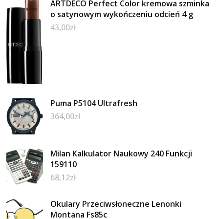
ARTDECO Perfect Color kremowa szminka
o satynowym wykończeniu odcień 4 g
43,00
zł
Puma P5104 Ultrafresh
364,00
zł
Milan Kalkulator Naukowy 240 Funkcji
159110
68,12
zł
Okulary Przeciwsłoneczne Lenonki
Montana Fs85c