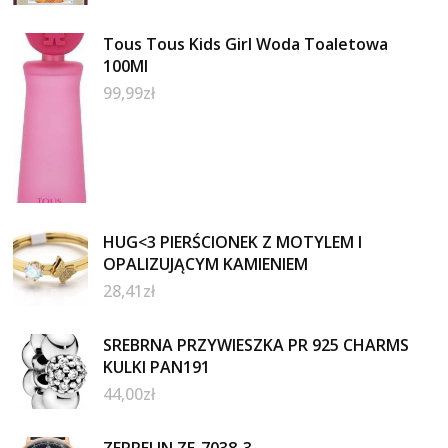
Tous Tous Kids Girl Woda Toaletowa
100Ml
99,99
zł
HUG<3 PIERŚCIONEK Z MOTYLEM I
OPALIZUJĄCYM KAMIENIEM
28,41
zł
SREBRNA PRZYWIESZKA PR 925 CHARMS
KULKI PAN191
44,00
zł
ZEPPELIN ZE-7038-3