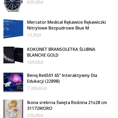
639,00
zł
Mercator Medical Rękawice Rękawiczki
Nitrylowe Bezpudrowe Blue M
13,30
zł
KOKONET BRANSOLETKA ŚLUBNA
BLANCHE GOLD
169,00
zł
Benq Re6501 65” Interaktywny Dla
Edukacji (22898)
7 206,65
zł
Ikona srebrna Święta Rodzina 21x28 cm
31172WORO
530,00
zł