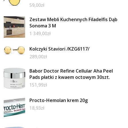
59,00
zł
Zestaw Mebli Kuchennych Filadelfis Dąb
Sonoma 3 M
1 349,00
zł
Kolczyki Staviori /KZG6117/
289,00
zł
Babor Doctor Refine Cellular Aha Peel
Pads płatki z kwaem octowym 30szt.
151,99
zł
Procto-Hemolan krem 20g
18,93
zł