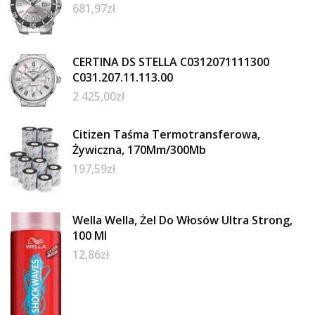
681,97
zł
CERTINA DS STELLA C0312071111300
C031.207.11.113.00
2 425,00
zł
Citizen Taśma Termotransferowa,
Żywiczna, 170Mm/300Mb
197,59
zł
Wella Wella, Żel Do Włosów Ultra Strong,
100 Ml
12,86
zł