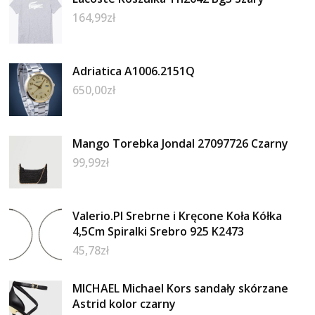
164,99
zł
Adriatica A1006.2151Q
650,00
zł
Mango Torebka Jondal 27097726 Czarny
99,99
zł
Valerio.Pl Srebrne i Kręcone Koła Kółka
4,5Cm Spiralki Srebro 925 K2473
45,78
zł
MICHAEL Michael Kors sandały skórzane
Astrid kolor czarny