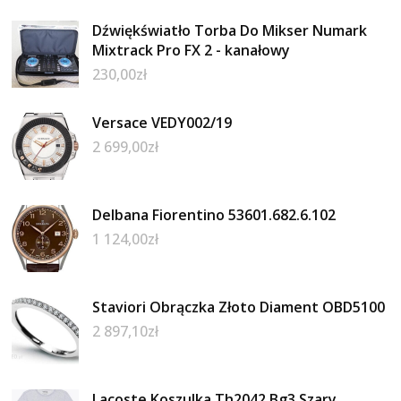
Dźwiękświatło Torba Do Mikser Numark
Mixtrack Pro FX 2 - kanałowy
230,00
zł
Versace VEDY002/19
2 699,00
zł
Delbana Fiorentino 53601.682.6.102
1 124,00
zł
Staviori Obrączka Złoto Diament OBD5100
2 897,10
zł
Lacoste Koszulka Th2042 Bg3 Szary