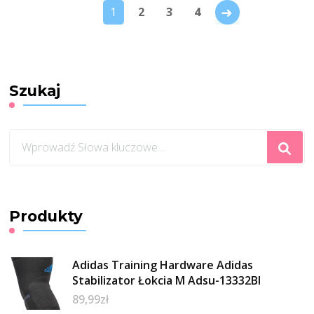
→
1
2
3
4
Szukaj
Szukasz
czegoś?
Produkty
Adidas Training Hardware Adidas
Stabilizator Łokcia M Adsu-13332Bl
89,99
zł