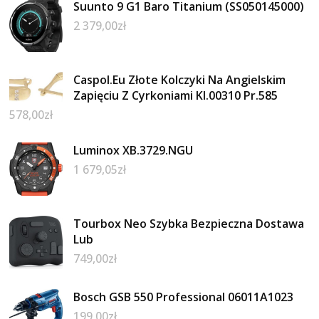
Suunto 9 G1 Baro Titanium (SS050145000)
2 379,00
zł
Caspol.Eu Złote Kolczyki Na Angielskim
Zapięciu Z Cyrkoniami Kl.00310 Pr.585
578,00
zł
Luminox XB.3729.NGU
1 679,05
zł
Tourbox Neo Szybka Bezpieczna Dostawa
Lub
749,00
zł
Bosch GSB 550 Professional 06011A1023
199,00
zł