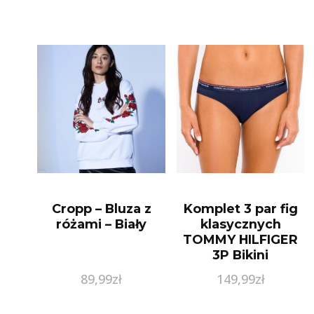
Cropp – Bluza z
Komplet 3 par fig
różami – Biały
klasycznych
TOMMY HILFIGER
3P Bikini
UW0UW00043
89,99
zł
149,99
zł