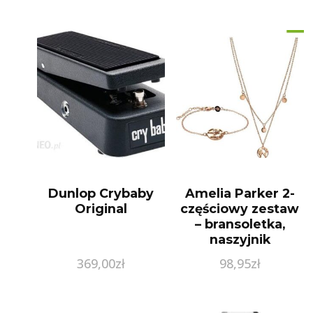
Dunlop Crybaby
Amelia Parker 2-
Original
częściowy zestaw
– bransoletka,
naszyjnik
369,00
zł
98,95
zł