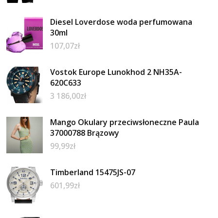
Diesel Loverdose woda perfumowana
30ml
107,07
zł
Vostok Europe Lunokhod 2 NH35A-
620C633
3 186,00
zł
Mango Okulary przeciwsłoneczne Paula
37000788 Brązowy
99,99
zł
Timberland 15475JS-07
601,99
zł