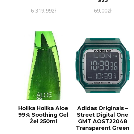
925
6 319,99
zł
69,00
zł
Holika Holika Aloe
Adidas Originals –
99% Soothing Gel
Street Digital One
Żel 250ml
GMT AOST22048
Transparent Green