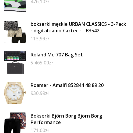
476,10
zł
bokserki męskie URBAN CLASSICS - 3-Pack
- digital camo / aztec - TB3542
113,99
zł
Roland Mc-707 Bag Set
5 465,00
zł
Roamer - Amalfi 852844 48 89 20
930,99
zł
Bokserki Björn Borg Björn Borg
Performance
171,00
zł