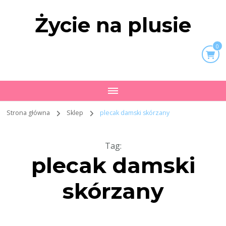
Życie na plusie
0
Strona główna
Sklep
plecak damski skórzany
Tag
:
plecak damski
skórzany