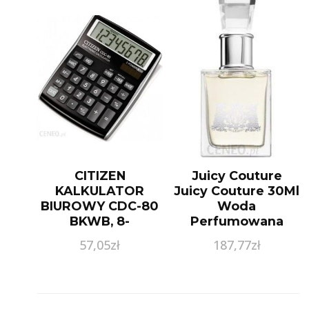
CITIZEN
Juicy Couture
KALKULATOR
Juicy Couture 30Ml
BIUROWY CDC-80
Woda
BKWB, 8-
Perfumowana
CYFROWY,
57,05
zł
187,77
zł
135X80MM,
CZARNY