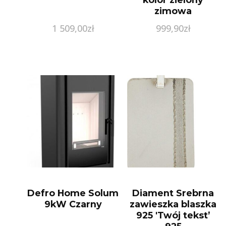
zimowa
1 509,00
zł
999,90
zł
Defro Home Solum
Diament Srebrna
9kW Czarny
zawieszka blaszka
925 'Twój tekst’