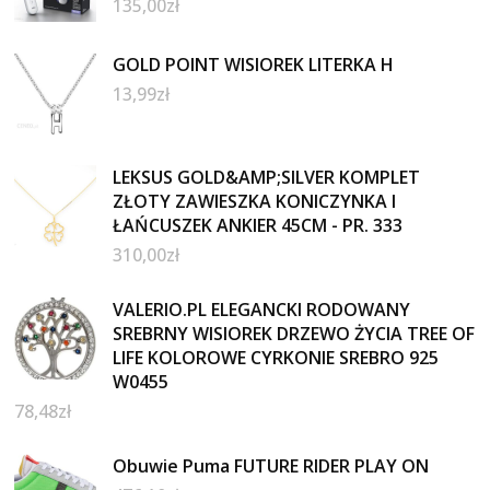
135,00
zł
GOLD POINT WISIOREK LITERKA H
13,99
zł
LEKSUS GOLD&AMP;SILVER KOMPLET
ZŁOTY ZAWIESZKA KONICZYNKA I
ŁAŃCUSZEK ANKIER 45CM - PR. 333
310,00
zł
VALERIO.PL ELEGANCKI RODOWANY
SREBRNY WISIOREK DRZEWO ŻYCIA TREE OF
LIFE KOLOROWE CYRKONIE SREBRO 925
W0455
78,48
zł
Obuwie Puma FUTURE RIDER PLAY ON