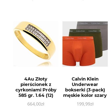
4Au Złoty
Calvin Klein
pierścionek z
Underwear
cyrkoniami Próby
bokserki (3-pack)
585 gr. 1.64 (12)
męskie kolor szary
664,00
zł
199,99
zł