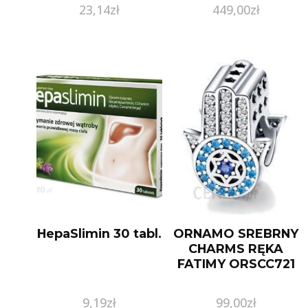
Resin
23,14
zł
449,00
zł
HepaSlimin 30 tabl.
ORNAMO SREBRNY
CHARMS RĘKA
FATIMY ORSCC721
9,19
zł
99,00
zł