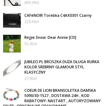
809,99
zł
CAFèNOIR Torebka C4AX0301 Czarny
229,99
zł
Rejjie Snow: Dear Annie [CD]
55,43
zł
JUBILEO.PL BROSZKA DUŻA DŁUGA RURKA
KOLOR SREBRNY GLAMOUR STYL
KLASYCZNY
27,90
zł
COEUR DE LION BRANSOLETKA DAMSKA
5090/30-1527 , DOSTAWA 24H , KOD
RABATOWY: NASTART , AUTORYZOWANY