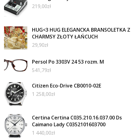
219,00
zł
HUG<3 HUG ELEGANCKA BRANSOLETKA Z
CHARMSY ZŁOTY ŁAŃCUCH
29,90
zł
Persol Po 3303V 24 53 rozm. M
541,79
zł
Citizen Eco-Drive CB0010-02E
1 258,00
zł
Certina Certina C035.210.16.037.00 Ds
Caimano Lady C0352101603700
1 440,00
zł