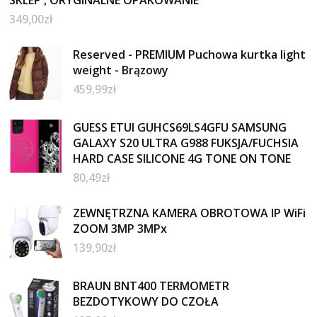
SKLEP , ORYGINALNE OPAKOWANIE
349,00
zł
Reserved - PREMIUM Puchowa kurtka light
weight - Brązowy
459,99
zł
GUESS ETUI GUHCS69LS4GFU SAMSUNG
GALAXY S20 ULTRA G988 FUKSJA/FUCHSIA
HARD CASE SILICONE 4G TONE ON TONE
80,49
zł
ZEWNĘTRZNA KAMERA OBROTOWA IP WiFi
ZOOM 3MP 3MPx
139,90
zł
BRAUN BNT400 TERMOMETR
BEZDOTYKOWY DO CZOŁA