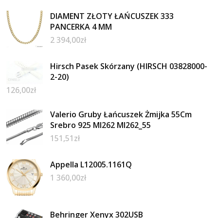
DIAMENT ZŁOTY ŁAŃCUSZEK 333
PANCERKA 4 MM
2 394,00
zł
Hirsch Pasek Skórzany (HIRSCH 03828000-
2-20)
126,00
zł
Valerio Gruby Łańcuszek Żmijka 55Cm
Srebro 925 Ml262 Ml262_55
151,51
zł
Appella L12005.1161Q
1 360,00
zł
Behringer Xenyx 302USB