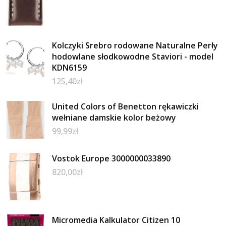
Kolczyki Srebro rodowane Naturalne Perły
hodowlane słodkowodne Staviori - model
KDN6159
125,40
zł
United Colors of Benetton rękawiczki
wełniane damskie kolor beżowy
99,99
zł
Vostok Europe 3000000033890
820,00
zł
Micromedia Kalkulator Citizen 10