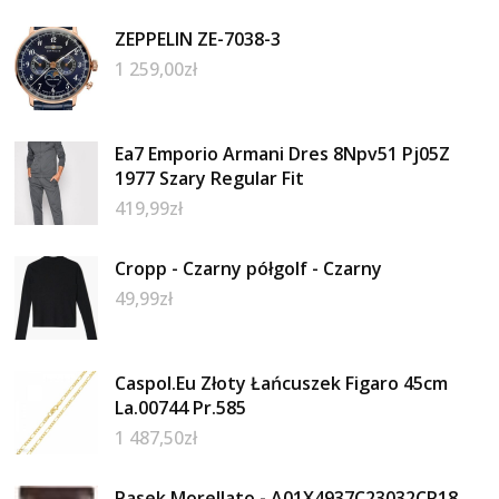
ZEPPELIN ZE-7038-3
1 259,00
zł
Ea7 Emporio Armani Dres 8Npv51 Pj05Z
1977 Szary Regular Fit
419,99
zł
Cropp - Czarny półgolf - Czarny
49,99
zł
Caspol.Eu Złoty Łańcuszek Figaro 45cm
La.00744 Pr.585
1 487,50
zł
Pasek Morellato - A01X4937C23032CR18