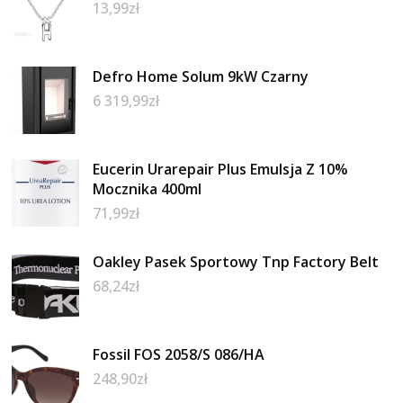
13,99
zł
Defro Home Solum 9kW Czarny
6 319,99
zł
Eucerin Urarepair Plus Emulsja Z 10%
Mocznika 400ml
71,99
zł
Oakley Pasek Sportowy Tnp Factory Belt
68,24
zł
Fossil FOS 2058/S 086/HA
248,90
zł