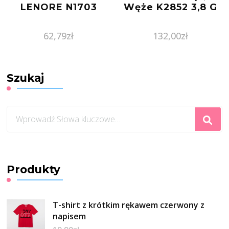
LENORE N1703
Węże K2852 3,8 G
62,79
zł
132,00
zł
Szukaj
Szukasz
czegoś?
Produkty
T-shirt z krótkim rękawem czerwony z
napisem