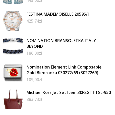
445,00
zł
FESTINA MADEMOISELLE 20595/1
425,74
zł
NOMINATION BRANSOLETKA ITALY
BEYOND
186,00
zł
Nomination Element Link Composable
Gold Biedronka 030272/69 (3027269)
109,00
zł
Michael Kors Jet Set Item 30F2GTTT8L-950
883,73
zł