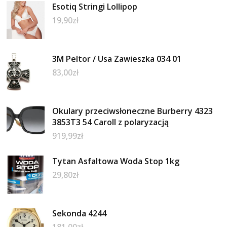
Esotiq Stringi Lollipop
19,90
zł
3M Peltor / Usa Zawieszka 034 01
83,00
zł
Okulary przeciwsłoneczne Burberry 4323
3853T3 54 Caroll z polaryzacją
919,99
zł
Tytan Asfaltowa Woda Stop 1kg
29,80
zł
Sekonda 4244