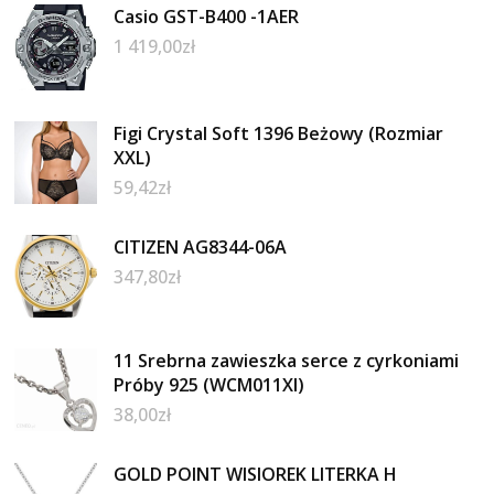
Casio GST-B400 -1AER
1 419,00
zł
Figi Crystal Soft 1396 Beżowy (Rozmiar
XXL)
59,42
zł
CITIZEN AG8344-06A
347,80
zł
11 Srebrna zawieszka serce z cyrkoniami
Próby 925 (WCM011XI)
38,00
zł
GOLD POINT WISIOREK LITERKA H