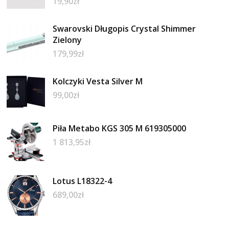
19,90
zł
Swarovski Długopis Crystal Shimmer
Zielony
179,99
zł
Kolczyki Vesta Silver M
99,00
zł
Piła Metabo KGS 305 M 619305000
1 813,95
zł
Lotus L18322-4
689,00
zł