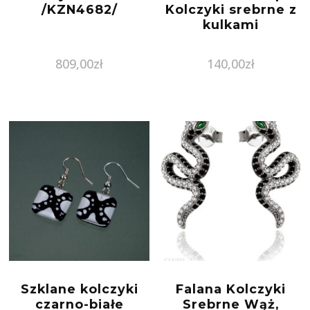
/KZN4682/
Kolczyki srebrne z
kulkami
809,00
zł
140,00
zł
Szklane kolczyki
Falana Kolczyki
czarno-białe
Srebrne Wąż,