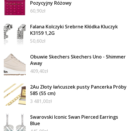
Pozycyjny Różowy
60,90
zł
Falana Kolczyki Srebrne Kłódka Kluczyk
K3159 1,2G
50,60
zł
Obuwie Skechers Skechers Uno - Shimmer
Away
409,40
zł
2Au Złoty łańcuszek pusty Pancerka Próby
585 (55 cm)
3 481,00
zł
Swarovski Iconic Swan Pierced Earrings
Blue