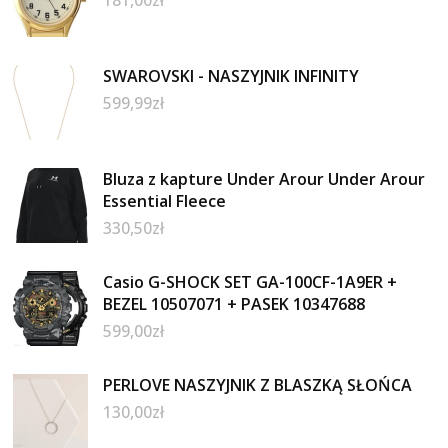
181,00
zł
SWAROVSKI - NASZYJNIK INFINITY
599,99
zł
Bluza z kapture Under Arour Under Arour
Essential Fleece
330,50
zł
Casio G-SHOCK SET GA-100CF-1A9ER +
BEZEL 10507071 + PASEK 10347688
599,00
zł
PERLOVE NASZYJNIK Z BLASZKĄ SŁOŃCA
130,00
zł