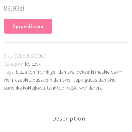
83,93
zł
Sprawdź sam
SKU:
928d95c809b7
Category:
Kolczyki
Tags:
bluza tommy hilfiger damska
,
bokserki męskie calvin
klein
,
czapki z daszkiem damskie
,
klapki guess damskie
,
sukienka koktajlowa
,
tank top męski
,
wonderbra
Description