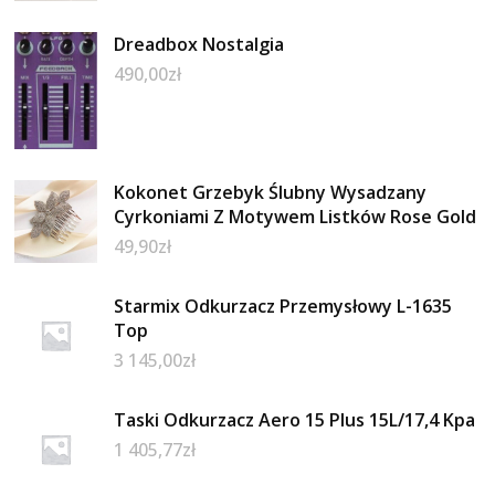
Dreadbox Nostalgia
490,00
zł
Kokonet Grzebyk Ślubny Wysadzany
Cyrkoniami Z Motywem Listków Rose Gold
49,90
zł
Starmix Odkurzacz Przemysłowy L-1635
Top
3 145,00
zł
Taski Odkurzacz Aero 15 Plus 15L/17,4 Kpa
1 405,77
zł