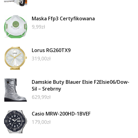
Maska Ffp3 Certyfikowana
9,99
zł
Lorus RG260TX9
319,00
zł
Damskie Buty Blauer Elsie F2Elsie06/Dow-
Sil – Srebrny
629,99
zł
Casio MRW-200HD-1BVEF
179,00
zł