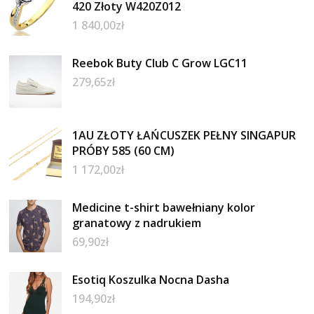
420 Złoty W420Z012
1 840,00
zł
Reebok Buty Club C Grow LGC11
279,65
zł
1AU ZŁOTY ŁAŃCUSZEK PEŁNY SINGAPUR
PRÓBY 585 (60 CM)
1 172,00
zł
Medicine t-shirt bawełniany kolor
granatowy z nadrukiem
69,90
zł
Esotiq Koszulka Nocna Dasha
194,90
zł