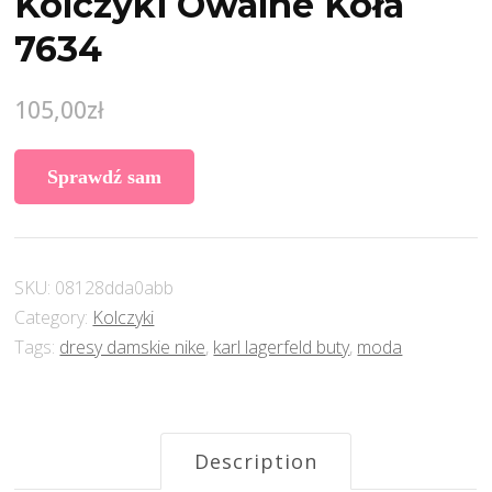
Kolczyki Owalne Koła
7634
105,00
zł
Sprawdź sam
SKU:
08128dda0abb
Category:
Kolczyki
Tags:
dresy damskie nike
,
karl lagerfeld buty
,
moda
Description