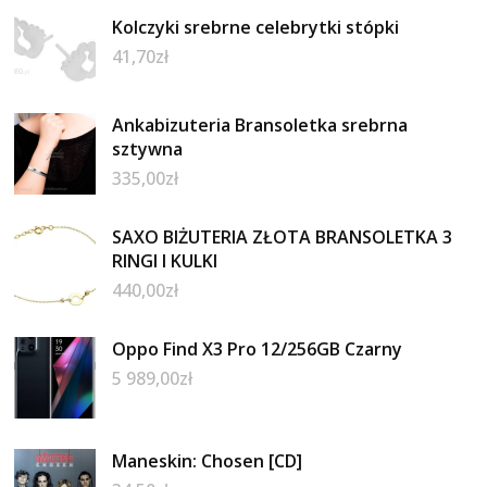
Kolczyki srebrne celebrytki stópki
41,70
zł
Ankabizuteria Bransoletka srebrna
sztywna
335,00
zł
SAXO BIŻUTERIA ZŁOTA BRANSOLETKA 3
RINGI I KULKI
440,00
zł
Oppo Find X3 Pro 12/256GB Czarny
5 989,00
zł
Maneskin: Chosen [CD]