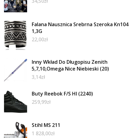
34,50
zł
Falana Nausznica Srebrna Szeroka Kn104
1,3G
22,00
zł
Inny Wkład Do Długopisu Zenith
5,7,10,Omega Nice Niebieski (20)
3,14
zł
Buty Reebok F/S HI (2240)
259,99
zł
Stihl MS 211
1 828,00
zł