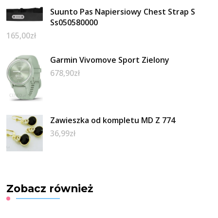
Suunto Pas Napiersiowy Chest Strap S
Ss050580000
165,00
zł
Garmin Vivomove Sport Zielony
678,90
zł
Zawieszka od kompletu MD Z 774
36,99
zł
Zobacz również