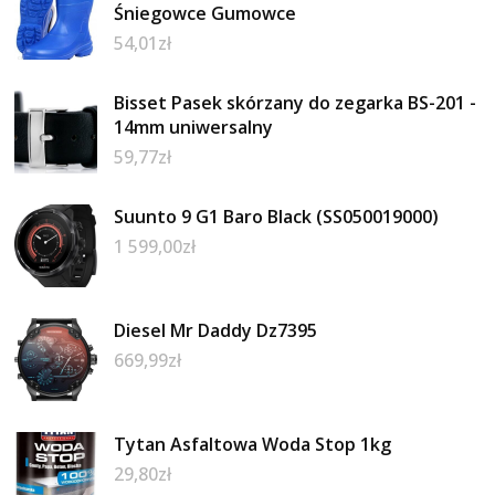
Śniegowce Gumowce
54,01
zł
Bisset Pasek skórzany do zegarka BS-201 -
14mm uniwersalny
59,77
zł
Suunto 9 G1 Baro Black (SS050019000)
1 599,00
zł
Diesel Mr Daddy Dz7395
669,99
zł
Tytan Asfaltowa Woda Stop 1kg
29,80
zł