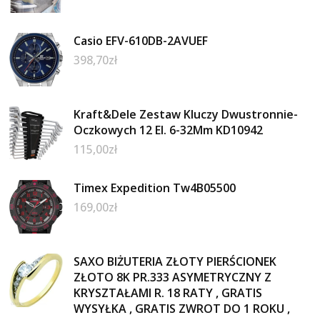
Casio EFV-610DB-2AVUEF
398,70
zł
Kraft&Dele Zestaw Kluczy Dwustronnie-
Oczkowych 12 El. 6-32Mm KD10942
115,00
zł
Timex Expedition Tw4B05500
169,00
zł
SAXO BIŻUTERIA ZŁOTY PIERŚCIONEK
ZŁOTO 8K PR.333 ASYMETRYCZNY Z
KRYSZTAŁAMI R. 18 RATY , GRATIS
WYSYŁKA , GRATIS ZWROT DO 1 ROKU ,