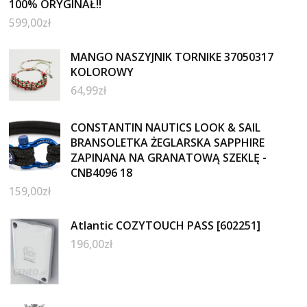
100% ORYGINAŁ!!
599,00
zł
MANGO NASZYJNIK TORNIKE 37050317
KOLOROWY
64,99
zł
CONSTANTIN NAUTICS LOOK & SAIL
BRANSOLETKA ŻEGLARSKA SAPPHIRE
ZAPINANA NA GRANATOWĄ SZEKLĘ -
CNB4096 18
159,00
zł
Atlantic COZYTOUCH PASS [602251]
196,00
zł