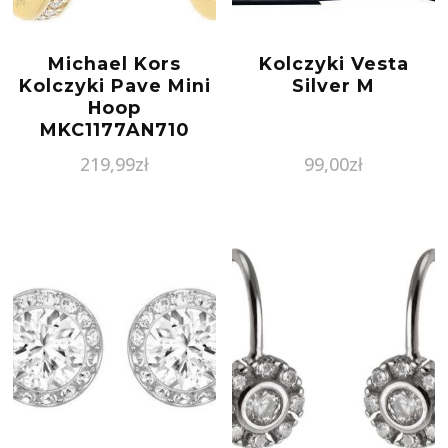
Michael Kors
Kolczyki Vesta
Kolczyki Pave Mini
Silver M
Hoop
MKC1177AN710
Złoty
219,99
zł
99,00
zł