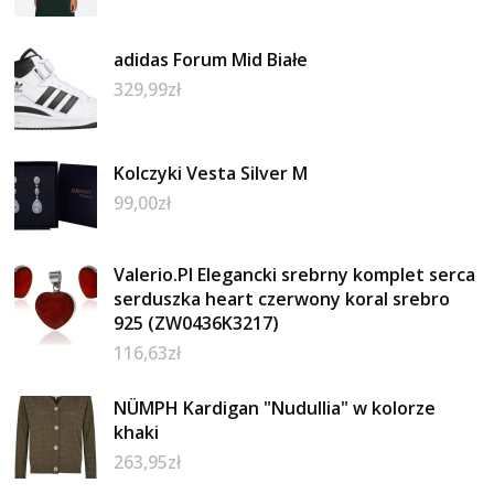
adidas Forum Mid Białe
329,99
zł
Kolczyki Vesta Silver M
99,00
zł
Valerio.Pl Elegancki srebrny komplet serca
serduszka heart czerwony koral srebro
925 (ZW0436K3217)
116,63
zł
NÜMPH Kardigan "Nudullia" w kolorze
khaki
263,95
zł