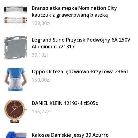
Bransoletka męska Nomination City
kauczuk z grawerowaną blaszką
129,00
zł
Legrand Suno Przycisk Podwójny 6A 250V
Aluminium 721317
39,10
zł
Oppo Orteza lędźwiowo-krzyżowa 2366 L
150,00
zł
DANIEL KLEIN 12193-4 zl505d
155,77
zł
Kalosze Damskie Jessy 39 Azurro