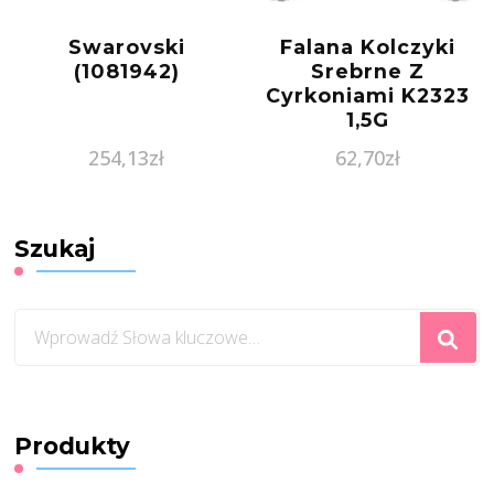
Swarovski
Falana Kolczyki
(1081942)
Srebrne Z
Cyrkoniami K2323
1,5G
254,13
zł
62,70
zł
Szukaj
Szukasz
czegoś?
Produkty