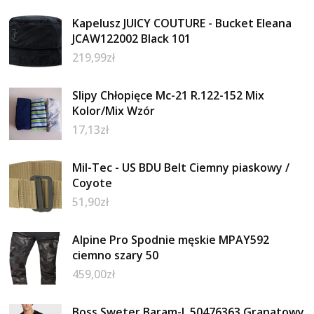
Kapelusz JUICY COUTURE - Bucket Eleana
JCAW122002 Black 101
219,99
zł
Slipy Chłopięce Mc-21 R.122-152 Mix
Kolor/Mix Wzór
17,13
zł
Mil-Tec - US BDU Belt Ciemny piaskowy /
Coyote
51,90
zł
Alpine Pro Spodnie męskie MPAY592
ciemno szary 50
459,00
zł
Boss Sweter Baram-L 50476363 Granatowy