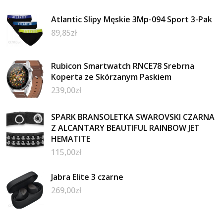
Atlantic Slipy Męskie 3Mp-094 Sport 3-Pak
89,85
zł
Rubicon Smartwatch RNCE78 Srebrna
Koperta ze Skórzanym Paskiem
239,00
zł
SPARK BRANSOLETKA SWAROVSKI CZARNA
Z ALCANTARY BEAUTIFUL RAINBOW JET
HEMATITE
115,00
zł
Jabra Elite 3 czarne
269,00
zł