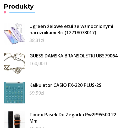
Produkty
Ugreen żelowe etui ze wzmocnionymi
narożnikami Bri (12718078017)
38,31
zł
GUESS DAMSKA BRANSOLETKI UBS79064
160,00
zł
Kalkulator CASIO FX-220 PLUS-2S
59,99
zł
Timex Pasek Do Zegarka Pw2P95500 22
Mm