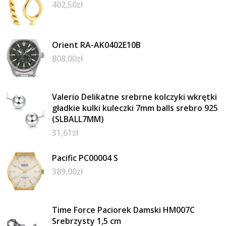
402,50
zł
Orient RA-AK0402E10B
808,00
zł
Valerio Delikatne srebrne kolczyki wkrętki
gładkie kulki kuleczki 7mm balls srebro 925
(SLBALL7MM)
31,61
zł
Pacific PC00004 S
389,00
zł
Time Force Paciorek Damski HM007C
Srebrzysty 1,5 cm