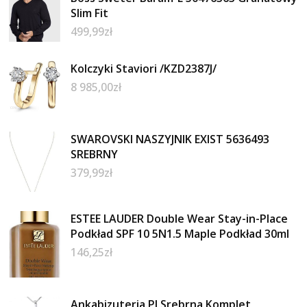
Slim Fit
499,99
zł
Kolczyki Staviori /KZD2387J/
8 985,00
zł
SWAROVSKI NASZYJNIK EXIST 5636493
SREBRNY
379,99
zł
ESTEE LAUDER Double Wear Stay-in-Place
Podkład SPF 10 5N1.5 Maple Podkład 30ml
146,25
zł
Ankabizuteria.Pl Srebrna Komplet