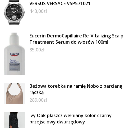
VERSUS VERSACE VSP571021
443,00
zł
Eucerin DermoCapillaire Re-Vitalizing Scalp
Treatment Serum do włosów 100ml
85,00
zł
Beżowa torebka na ramię Nobo z parcianą
rączką
289,00
zł
Ivy Oak płaszcz wełniany kolor czarny
przejściowy dwurzędowy