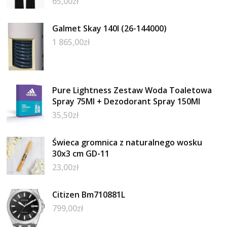
65,00
zł
Galmet Skay 140l (26-144000)
1 865,00
zł
Pure Lightness Zestaw Woda Toaletowa
Spray 75Ml + Dezodorant Spray 150Ml
35,50
zł
Świeca gromnica z naturalnego wosku
30x3 cm GD-11
23,00
zł
Citizen Bm710881L
799,00
zł