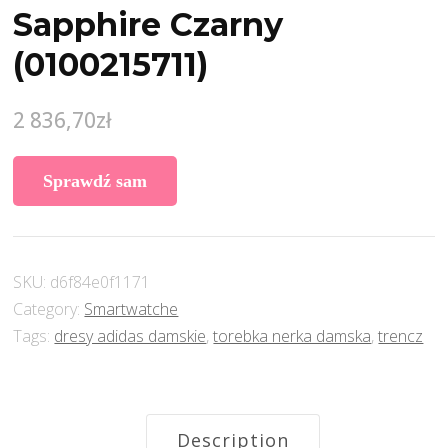
Sapphire Czarny
(0100215711)
2 836,70
zł
Sprawdź sam
SKU:
d6f84e0f1171
Category:
Smartwatche
Tags:
dresy adidas damskie
,
torebka nerka damska
,
trencz
Description