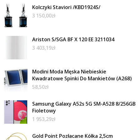
Kolczyki Staviori /KBD1924S/
3 150,00
zł
Ariston S/SGA BF X 120 EE 3211034
3 403,19
zł
Modini Moda Męska Niebieskie
Kwadratowe Spinki Do Mankietów (A268)
58,50
zł
Samsung Galaxy A52s 5G SM-A528 8/256GB
Fioletowy
1 953,29
zł
Gold Point Pozłacane Kółka 2,5cm