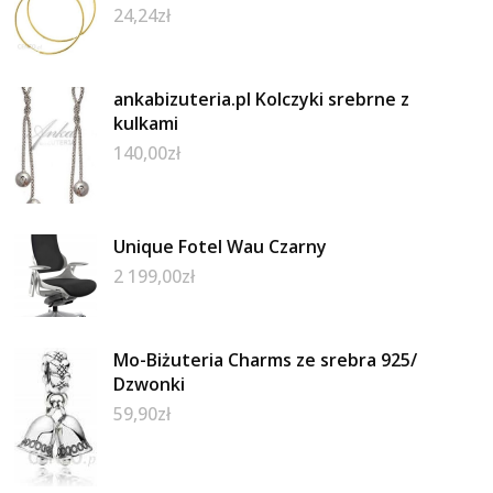
24,24
zł
ankabizuteria.pl Kolczyki srebrne z
kulkami
140,00
zł
Unique Fotel Wau Czarny
2 199,00
zł
Mo-Biżuteria Charms ze srebra 925/
Dzwonki
59,90
zł