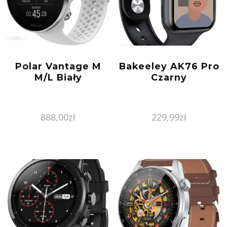
Polar Vantage M
Bakeeley AK76 Pro
M/L Biały
Czarny
888,00
zł
229,99
zł