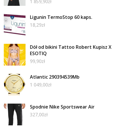
1 859,90
zł
Ligunin TermoStop 60 kaps.
18,29
zł
Dół od bikini Tattoo Robert Kupisz X
ESOTIQ
99,90
zł
Atlantic 290394539Mb
1 049,00
zł
Spodnie Nike Sportswear Air
327,00
zł