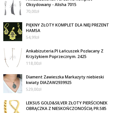
Oksydowany - Alisha 7015
70,00
zł
PIĘKNY ZŁOTY KOMPLET DLA NIEJ PREZENT
HAMSA
54,99
zł
Ankabizuteria.Pl Łańcuszek Pozłacany Z
Krzyżykiem Poprzecznym. 2425
118,00
zł
Diament Zawieszka Markazyty niebieski
kwiaty DIAZAW2939925
529,00
zł
LEKSUS GOLD&SILVER ZŁOTY PIERŚCIONEK
OBRĄCZKA Z NIESKOŃCZONOŚCIĄ PR.585