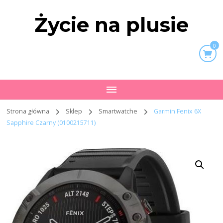
Życie na plusie
0
Strona główna
Sklep
Smartwatche
Garmin Fenix 6X
Sapphire Czarny (0100215711)