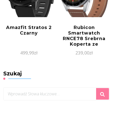
Amazfit Stratos 2
Rubicon
Czarny
Smartwatch
RNCE78 Srebrna
Koperta ze
Skórzanym
499,99
zł
239,00
zł
Paskiem
Szukaj
Szukasz
czegoś?