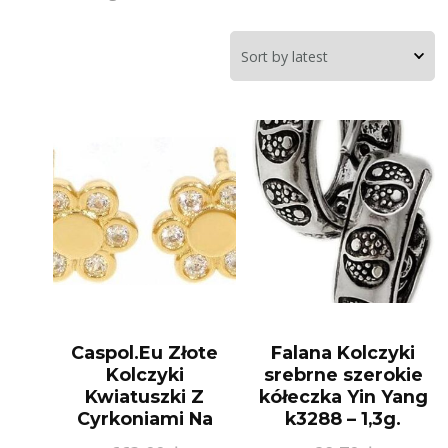
Caspol.Eu Złote
Falana Kolczyki
Kolczyki
srebrne szerokie
Kwiatuszki Z
kółeczka Yin Yang
Cyrkoniami Na
k3288 – 1,3g.
Sztyfcie Kl.01860
(FALK3288)