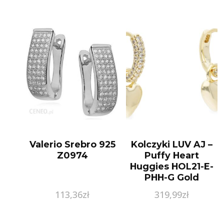
Valerio Srebro 925
Kolczyki LUV AJ –
Z0974
Puffy Heart
Huggies HOL21-E-
PHH-G Gold
113,36
zł
319,99
zł