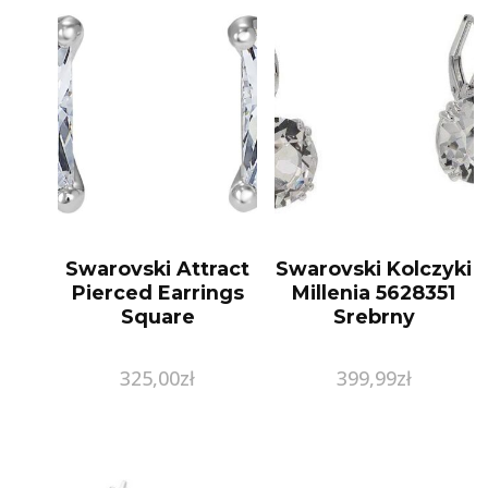
Swarovski Attract
Swarovski Kolczyki
Pierced Earrings
Millenia 5628351
Square
Srebrny
325,00
zł
399,99
zł