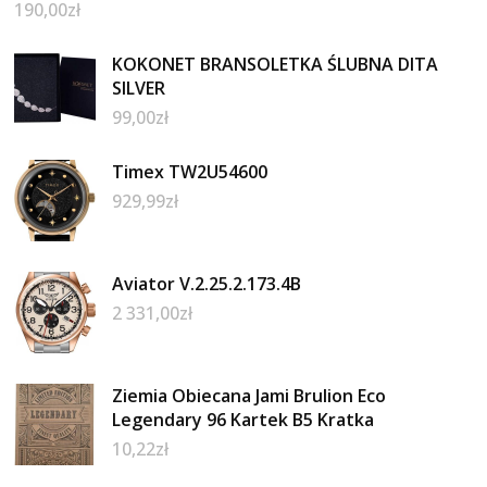
190,00
zł
KOKONET BRANSOLETKA ŚLUBNA DITA
SILVER
99,00
zł
Timex TW2U54600
929,99
zł
Aviator V.2.25.2.173.4B
2 331,00
zł
Ziemia Obiecana Jami Brulion Eco
Legendary 96 Kartek B5 Kratka
10,22
zł