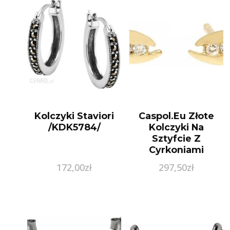
Kolczyki Staviori
Caspol.Eu Złote
/KDK5784/
Kolczyki Na
Sztyfcie Z
Cyrkoniami
Kl.00416 Pr.585
172,00
zł
297,50
zł