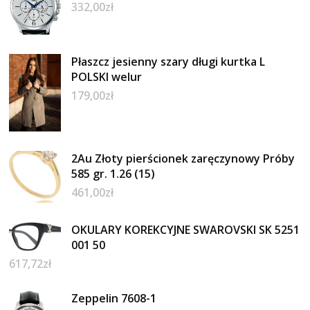
332,00
zł
Płaszcz jesienny szary długi kurtka L
POLSKI welur
179,00
zł
2Au Złoty pierścionek zaręczynowy Próby
585 gr. 1.26 (15)
461,00
zł
OKULARY KOREKCYJNE SWAROVSKI SK 5251
001 50
617,72
zł
Zeppelin 7608-1