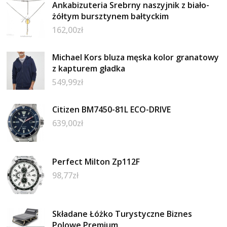
Ankabizuteria Srebrny naszyjnik z biało-
żółtym bursztynem bałtyckim
162,00
zł
Michael Kors bluza męska kolor granatowy
z kapturem gładka
549,99
zł
Citizen BM7450-81L ECO-DRIVE
639,00
zł
Perfect Milton Zp112F
98,77
zł
Składane Łóżko Turystyczne Biznes
Polowe Premium