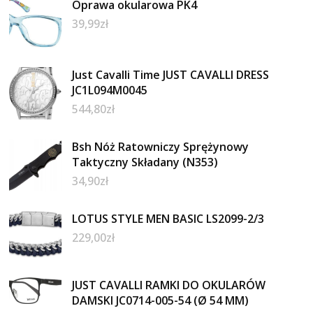
Oprawa okularowa PK4
39,99
zł
Just Cavalli Time JUST CAVALLI DRESS
JC1L094M0045
544,80
zł
Bsh Nóż Ratowniczy Sprężynowy
Taktyczny Składany (N353)
34,90
zł
LOTUS STYLE MEN BASIC LS2099-2/3
229,00
zł
JUST CAVALLI RAMKI DO OKULARÓW
DAMSKI JC0714-005-54 (Ø 54 MM)