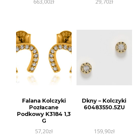
663,00
zł
29,70
zł
Pr.585
Falana Kolczyki
Dkny – Kolczyki
Pozłacane
60483550.5ZU
Podkowy K3184 1,3
G
57,20
zł
159,90
zł