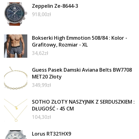
Zeppelin Ze-8644-3
918,00
zł
Bokserki High Emmotion 508/84 : Kolor -
Grafitowy, Rozmiar - XL
34,62
zł
Guess Pasek Damski Aviana Belts BW7708
MET20 Złoty
349,99
zł
SOTHO ZŁOTY NASZYJNIK Z SERDUSZKIEM :
DŁUGOŚĆ - 45 CM
104,30
zł
Lorus RT321HX9