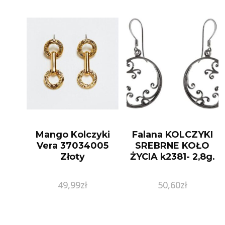
Mango Kolczyki
Falana KOLCZYKI
Vera 37034005
SREBRNE KOŁO
Złoty
ŻYCIA k2381- 2,8g.
49,99
zł
50,60
zł