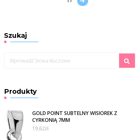
→
17
Szukaj
Szukasz
czegoś?
Produkty
GOLD POINT SUBTELNY WISIOREK Z
CYRKONIĄ 7MM
19,62
zł