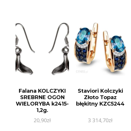
Falana KOLCZYKI
Staviori Kolczyki
SREBRNE OGON
Złoto Topaz
WIELORYBA k2415-
błękitny KZC5244
1,2g.
20,90
zł
3 314,70
zł