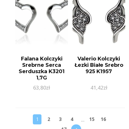
Falana Kolczyki
Valerio Kolczyki
Srebrne Serca
Łezki Białe Srebro
Serduszka K3201
925 K1957
1,7G
63,80
zł
41,42
zł
1
2
3
4
15
16
…