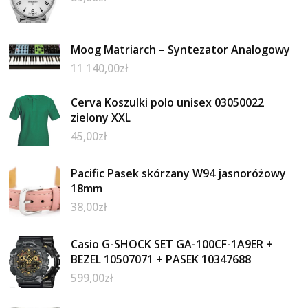
Moog Matriarch – Syntezator Analogowy
11 140,00
zł
Cerva Koszulki polo unisex 03050022
zielony XXL
45,00
zł
Pacific Pasek skórzany W94 jasnoróżowy
18mm
38,00
zł
Casio G-SHOCK SET GA-100CF-1A9ER +
BEZEL 10507071 + PASEK 10347688
599,00
zł