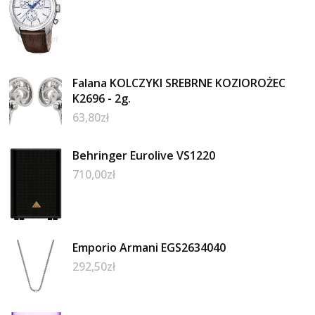
Falana KOLCZYKI SREBRNE KOZIOROŻEC
K2696 - 2g.
63,80
zł
Behringer Eurolive VS1220
710,00
zł
Emporio Armani EGS2634040
292,50
zł