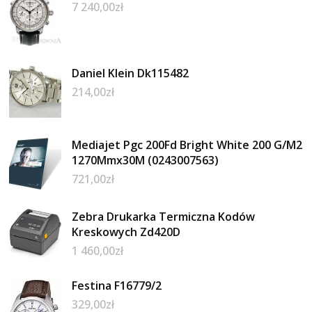
7 240,00
zł
Daniel Klein Dk115482
214,00
zł
Mediajet Pgc 200Fd Bright White 200 G/M2
1270Mmx30M (0243007563)
721,00
zł
Zebra Drukarka Termiczna Kodów
Kreskowych Zd420D
1 460,00
zł
Festina F16779/2
329,00
zł