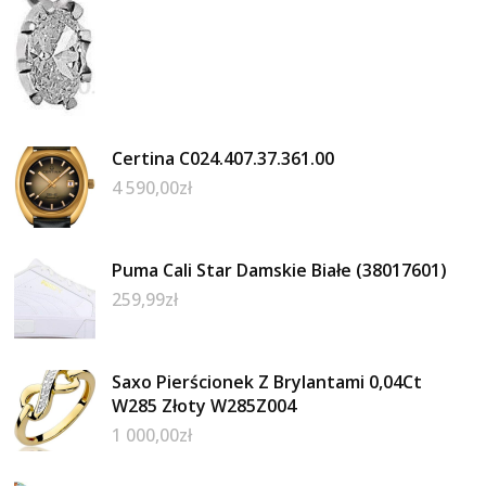
Certina C024.407.37.361.00
4 590,00
zł
Puma Cali Star Damskie Białe (38017601)
259,99
zł
Saxo Pierścionek Z Brylantami 0,04Ct
W285 Złoty W285Z004
1 000,00
zł