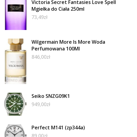
Victoria Secret Fantasies Love Spell
Mgiełka do Ciała 250ml
73,49
zł
Wilgermain More Is More Woda
Perfumowana 100Ml
846,00
zł
Seiko SNZG09K1
949,00
zł
Perfect M141 (zp344a)
89,00
zł