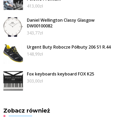
413,00
zł
Daniel Wellington Classy Glasgow
DW00100082
343,77
zł
Urgent Buty Robocze Półbuty 206 S1 R.44
148,99
zł
Fox keyboards keyboard FOX K25
303,00
zł
Zobacz również